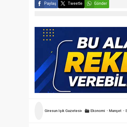
Paylaş
Tweetle
Gönder
Giresun Işık Gazetesi
Ekonomi
-
Manşet
-