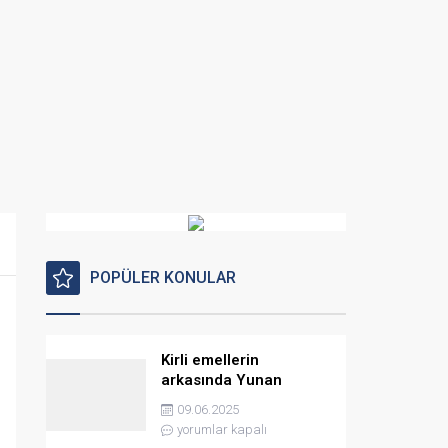
POPÜLER KONULAR
Kirli emellerin
arkasında Yunan
istihbaratı var
09.06.2025
yorumlar kapalı