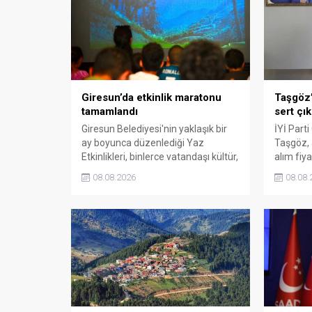
Giresun’da etkinlik maratonu
Taşgöz’
tamamlandı
sert çık
Giresun Belediyesi'nin yaklaşık bir
İYİ Parti
ay boyunca düzenlediği Yaz
Taşgöz, a
Etkinlikleri, binlerce vatandaşı kültür,
alım fiya
sanat ve eğlenceyle buluşturdu.
milletvek
08.08.2026
08.08.
Yoğun ilgi gören organizasyonun
eleştirdi
ardından Kadın El Emeği Pazarı'nın
emeğinin
süresi de 16 Ağustos'a kadar
savunarak
uzatıldı.
sessiz k