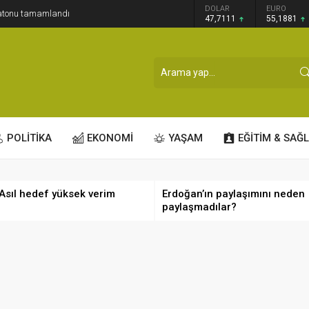
GRAM ALTIN
DOLAR
EURO
ratonu tamamlandı
6.660,55
47,7111
55,1881
POLİTİKA
EKONOMİ
YAŞAM
EĞİTİM & SAĞL
 Asıl hedef yüksek verim
Erdoğan’ın paylaşımını neden
paylaşmadılar?