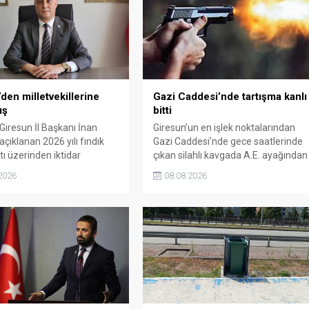
den milletvekillerine
Gazi Caddesi’nde tartışma kanlı
ış
bitti
 Giresun İl Başkanı İnan
Giresun’un en işlek noktalarından
çıklanan 2026 yılı fındık
Gazi Caddesi’nde gece saatlerinde
tı üzerinden iktidar
çıkan silahlı kavgada A.E. ayağından
illerini sert sözlerle
vuruldu. Olay sonrası bölgede kısa
2026
08.08.2026
. Taşgöz, üreticinin
süreli panik yaşanırken polis geniş
 karşılığını alamadığını
çaplı soruşturma başlattı.
, Giresun milletvekillerini
almakla suçladı.