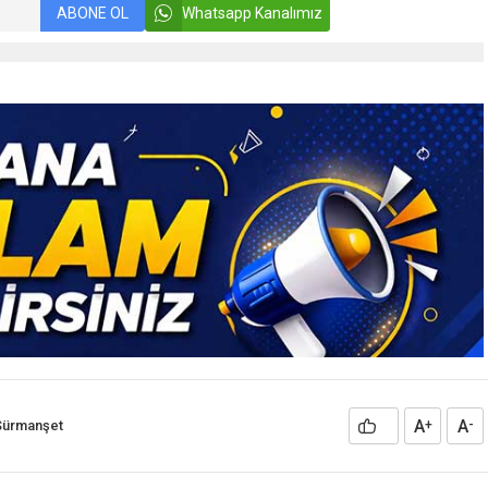
ABONE OL
Whatsapp Kanalımız
A
A
Sürmanşet
+
-