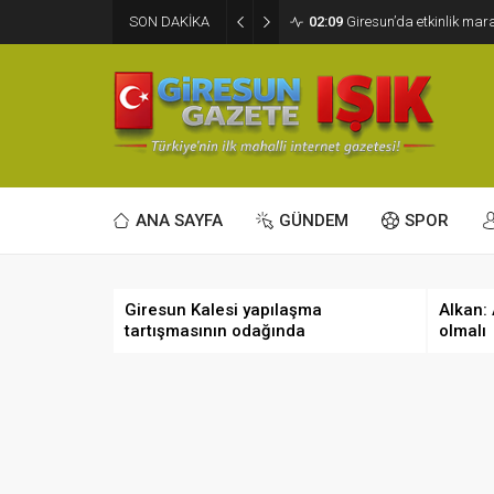
SON DAKİKA
02:09
Giresun’da etkinlik ma
ANA SAYFA
GÜNDEM
SPOR
Giresun Kalesi yapılaşma
Alkan:
tartışmasının odağında
olmalı