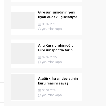
Giresun simidinin yeni
fiyatı dudak uçuklatıyor
03.07.2023
yorumlar kapalı
Ahu Karaibrahimoğlu
Giresunspor’da tarih
yazmaya hazırlanıyor
02.07.2025
yorumlar kapalı
Atatürk, İsrail devletinin
kurulmasını savaş
sebebi olarak ilân
05.01.2024
etmişti
yorumlar kapalı