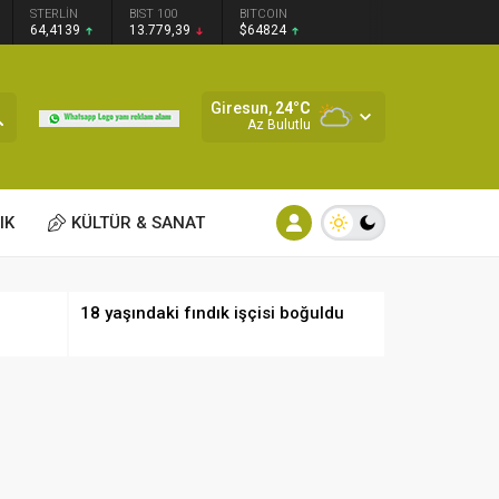
STERLİN
BIST 100
BITCOIN
64,4139
13.779,39
$64824
Giresun,
24
°C
Az Bulutlu
IK
KÜLTÜR & SANAT
18 yaşındaki fındık işçisi boğuldu