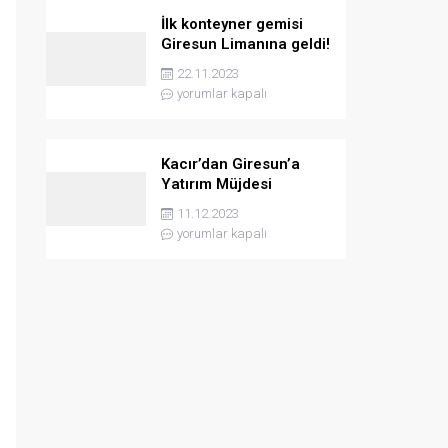
İlk konteyner gemisi
Giresun Limanına geldi!
22.11.2023
yorumlar kapalı
Kacır’dan Giresun’a
Yatırım Müjdesi
11.12.2023
yorumlar kapalı