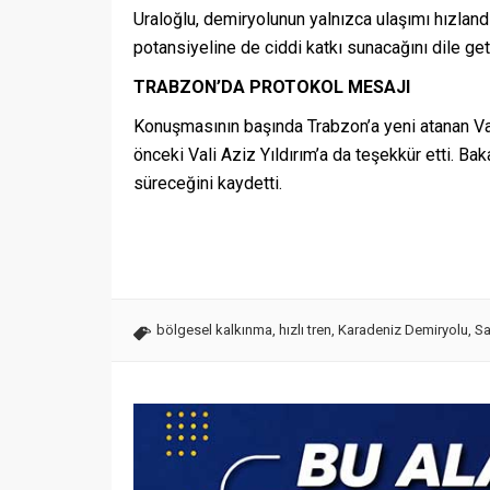
Uraloğlu, demiryolunun yalnızca ulaşımı hızlan
potansiyeline de ciddi katkı sunacağını dile geti
TRABZON’DA PROTOKOL MESAJI
Konuşmasının başında Trabzon’a yeni atanan Vali
önceki Vali Aziz Yıldırım’a da teşekkür etti. Bak
süreceğini kaydetti.
bölgesel kalkınma
,
hızlı tren
,
Karadeniz Demiryolu
,
Sa