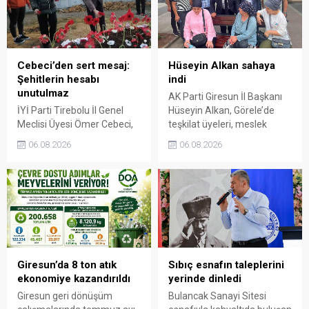
Cebeci’den sert mesaj:
Hüseyin Alkan sahaya
Şehitlerin hesabı
indi
unutulmaz
AK Parti Giresun İl Başkanı
İYİ Parti Tirebolu İl Genel
Hüseyin Alkan, Görele’de
Meclisi Üyesi Ömer Cebeci,
teşkilat üyeleri, meslek
Giresun Müdafaa-i Hukuk
odaları ve esnafla bir araya
06.08.2026
06.08.2026
Cemiyeti’nin Milli Mücadele
gelerek talep ve beklentileri
dönemindeki rolüne dikkat
dinledi.
çekti. Cebeci, Giresun’un
bağımsızlık mücadelesinde
üstlendiği tarihi
sorumluluğun gelecek
nesillere doğru anlatılması
gerektiğini söyledi.
Giresun’da 8 ton atık
Sıbıç esnafın taleplerini
ekonomiye kazandırıldı
yerinde dinledi
Giresun geri dönüşüm
Bulancak Sanayi Sitesi