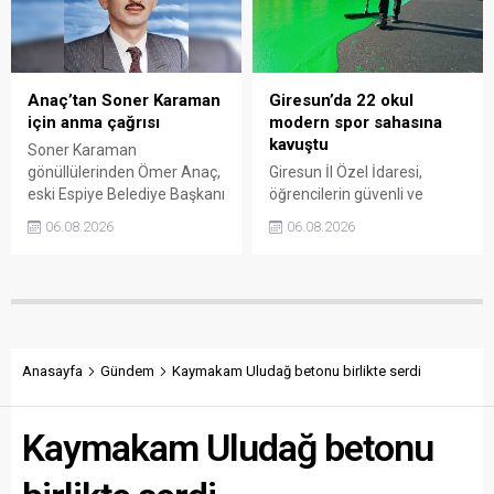
Başkan Sıbıç’a aktardı.
Anaç’tan Soner Karaman
Giresun’da 22 okul
için anma çağrısı
modern spor sahasına
kavuştu
Soner Karaman
gönüllülerinden Ömer Anaç,
Giresun İl Özel İdaresi,
eski Espiye Belediye Başkanı
öğrencilerin güvenli ve
Soner Karaman’ın vefatının
modern alanlarda spor
06.08.2026
06.08.2026
34’üncü yılı dolayısıyla
yapabilmesi amacıyla 22
açıklama yaptı. Anaç, ilçede
okulun bahçesini basketbol
görev yapmış ve hayatını
ve voleybol sahasına
kaybetmiş tüm belediye
dönüştürdü. Tamamlanan
başkanlarının ortak bir
çalışma, gençleri spora
etkinlikle anılmasını istedi.
yönlendirecek kalıcı
yatırımlar arasında yerini
Anasayfa
Gündem
Kaymakam Uludağ betonu birlikte serdi
aldı.
Kaymakam Uludağ betonu