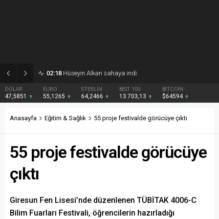
02:18
Hüseyin Alkan sahaya indi
DOLAR
EURO
STERLİN
BIST 100
BITCOIN
47,5851
55,1265
64,2466
13.703,13
$64594
Anasayfa
Eğitim & Sağlık
55 proje festivalde görücüye çıktı
55 proje festivalde görücüye
çıktı
Giresun Fen Lisesi’nde düzenlenen TÜBİTAK 4006-C
Bilim Fuarları Festivali, öğrencilerin hazırladığı