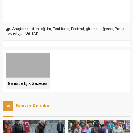
Araştırma
,
bilim
,
eğitim
,
FenLisesi
,
Festival
,
giresun
,
öğrenci
,
Proje
,
Teknoloji
,
TÜBİTAK
Giresun Işık Gazetesi
Benzer Konular