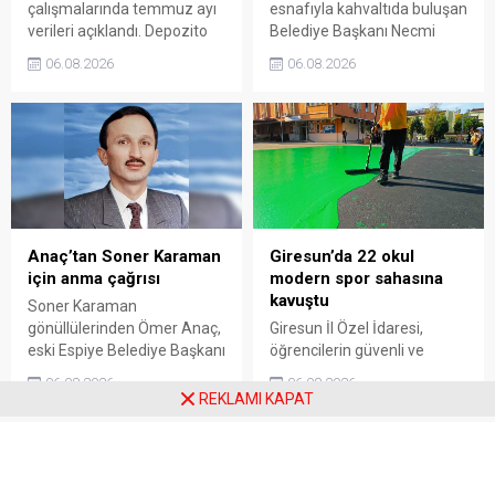
çalışmalarında temmuz ayı
esnafıyla kahvaltıda buluşan
verileri açıklandı. Depozito
Belediye Başkanı Necmi
Olan Ambalajlar
Sıbıç, bölgede yapılması
06.08.2026
06.08.2026
uygulamasına destek veren
planlanan çalışmaları
vatandaşlar, yüz binlerce
değerlendirdi. Sanayi esnafı
ambalajın çöpe gitmesini
da yaşadığı sorunları ve
önledi.
beklentilerini doğrudan
Başkan Sıbıç’a aktardı.
Anaç’tan Soner Karaman
Giresun’da 22 okul
için anma çağrısı
modern spor sahasına
kavuştu
Soner Karaman
gönüllülerinden Ömer Anaç,
Giresun İl Özel İdaresi,
eski Espiye Belediye Başkanı
öğrencilerin güvenli ve
Soner Karaman’ın vefatının
modern alanlarda spor
06.08.2026
06.08.2026
34’üncü yılı dolayısıyla
yapabilmesi amacıyla 22
REKLAMI KAPAT
açıklama yaptı. Anaç, ilçede
okulun bahçesini basketbol
görev yapmış ve hayatını
ve voleybol sahasına
kaybetmiş tüm belediye
dönüştürdü. Tamamlanan
başkanlarının ortak bir
çalışma, gençleri spora