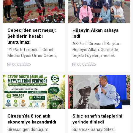
Cebeci’den sert mesaj:
Hüseyin Alkan sahaya
Şehitlerin hesabı
indi
unutulmaz
AK Parti Giresun İl Başkanı
İYİ Parti Tirebolu İl Genel
Hüseyin Alkan, Görele’de
Meclisi Üyesi Ömer Cebeci,
teşkilat üyeleri, meslek
Giresun Müdafaa-i Hukuk
odaları ve esnafla bir araya
06.08.2026
06.08.2026
Cemiyeti’nin Milli Mücadele
gelerek talep ve beklentileri
dönemindeki rolüne dikkat
dinledi.
çekti. Cebeci, Giresun’un
bağımsızlık mücadelesinde
üstlendiği tarihi
sorumluluğun gelecek
nesillere doğru anlatılması
gerektiğini söyledi.
Giresun’da 8 ton atık
Sıbıç esnafın taleplerini
ekonomiye kazandırıldı
yerinde dinledi
Giresun geri dönüşüm
Bulancak Sanayi Sitesi