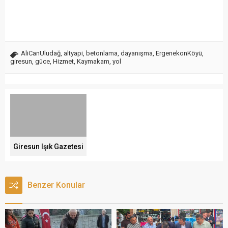
AliCanUludağ
,
altyapi
,
betonlama
,
dayanışma
,
ErgenekonKöyü
,
giresun
,
güce
,
Hizmet
,
Kaymakam
,
yol
Giresun Işık Gazetesi
Benzer Konular