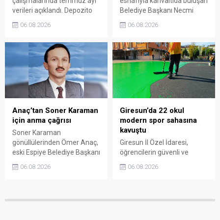
çalışmalarında temmuz ayı
esnafıyla kahvaltıda buluşan
verileri açıklandı. Depozito
Belediye Başkanı Necmi
Olan Ambalajlar
Sıbıç, bölgede yapılması
06.08.2026
06.08.2026
uygulamasına destek veren
planlanan çalışmaları
vatandaşlar, yüz binlerce
değerlendirdi. Sanayi esnafı
ambalajın çöpe gitmesini
da yaşadığı sorunları ve
önledi.
beklentilerini doğrudan
Başkan Sıbıç’a aktardı.
Anaç’tan Soner Karaman
Giresun’da 22 okul
için anma çağrısı
modern spor sahasına
kavuştu
Soner Karaman
gönüllülerinden Ömer Anaç,
Giresun İl Özel İdaresi,
eski Espiye Belediye Başkanı
öğrencilerin güvenli ve
Soner Karaman’ın vefatının
modern alanlarda spor
06.08.2026
06.08.2026
34’üncü yılı dolayısıyla
yapabilmesi amacıyla 22
açıklama yaptı. Anaç, ilçede
okulun bahçesini basketbol
görev yapmış ve hayatını
ve voleybol sahasına
kaybetmiş tüm belediye
dönüştürdü. Tamamlanan
başkanlarının ortak bir
çalışma, gençleri spora