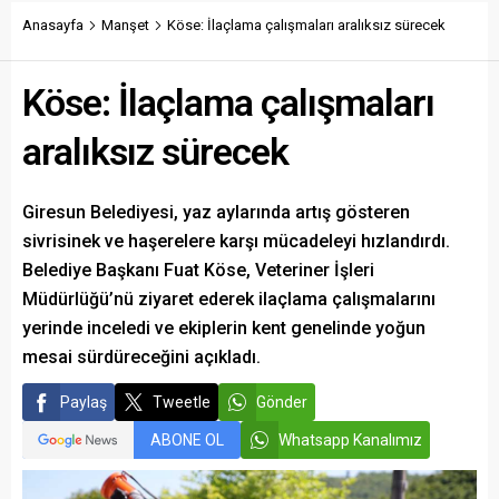
etkinlikle anılmasını istedi.
yönlendirecek kalıcı
yatırımlar arasında yerini
Anasayfa
Manşet
Köse: İlaçlama çalışmaları aralıksız sürecek
aldı.
Köse: İlaçlama çalışmaları
aralıksız sürecek
Giresun Belediyesi, yaz aylarında artış gösteren
sivrisinek ve haşerelere karşı mücadeleyi hızlandırdı.
Belediye Başkanı Fuat Köse, Veteriner İşleri
Müdürlüğü’nü ziyaret ederek ilaçlama çalışmalarını
yerinde inceledi ve ekiplerin kent genelinde yoğun
mesai sürdüreceğini açıkladı.
Paylaş
Tweetle
Gönder
ABONE OL
Whatsapp Kanalımız