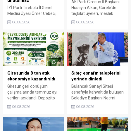
unutulmaz
AK Parti Giresun İl Başkanı
İYİ Parti Tirebolu İl Genel
Hüseyin Alkan, Görele’de
Meclisi Üyesi Ömer Cebeci,
teşkilat üyeleri, meslek
Giresun Müdafaa-i Hukuk
odaları ve esnafla bir araya
06.08.2026
06.08.2026
Cemiyeti’nin Milli Mücadele
gelerek talep ve beklentileri
dönemindeki rolüne dikkat
dinledi.
çekti. Cebeci, Giresun’un
bağımsızlık mücadelesinde
üstlendiği tarihi
sorumluluğun gelecek
nesillere doğru anlatılması
gerektiğini söyledi.
Giresun’da 8 ton atık
Sıbıç esnafın taleplerini
ekonomiye kazandırıldı
yerinde dinledi
Giresun geri dönüşüm
Bulancak Sanayi Sitesi
çalışmalarında temmuz ayı
esnafıyla kahvaltıda buluşan
verileri açıklandı. Depozito
Belediye Başkanı Necmi
Olan Ambalajlar
Sıbıç, bölgede yapılması
06.08.2026
06.08.2026
uygulamasına destek veren
planlanan çalışmaları
vatandaşlar, yüz binlerce
değerlendirdi. Sanayi esnafı
ambalajın çöpe gitmesini
da yaşadığı sorunları ve
önledi.
beklentilerini doğrudan