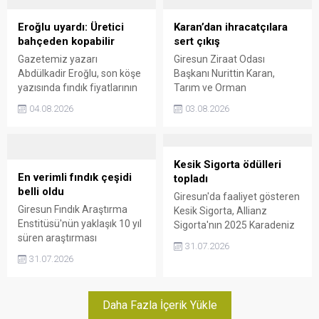
yapılması istendi.
üretim ve sosyal hizmet
odaklı iki işletmenin
Eroğlu uyardı: Üretici
Karan’dan ihracatçılara
performansı, yeni dönem
bahçeden kopabilir
sert çıkış
hedeflerini de büyüttü.
Gazetemiz yazarı
Giresun Ziraat Odası
Abdülkadir Eroğlu, son köşe
Başkanı Nurittin Karan,
yazısında fındık fiyatlarının
Tarım ve Orman
üretim maliyetlerinin çok
Bakanlığı'nın açıkladığı resmi
04.08.2026
03.08.2026
altında kaldığını belirterek,
fındık rekoltesinin ardından
gerekli önlemler alınmazsa
farklı rakam açıklayan
üreticinin bahçeden
Karadeniz Fındık ve
uzaklaşacağı uyarısında
Mamulleri İhracatçıları
Kesik Sigorta ödülleri
bulundu.
Birliği'ne sert tepki gösterdi.
En verimli fındık çeşidi
topladı
Karan, yüksek rekolte
belli oldu
Giresun'da faaliyet gösteren
açıklamalarının taban fiyatı
Giresun Fındık Araştırma
Kesik Sigorta, Allianz
baskılamayı amaçladığını
Enstitüsü'nün yaklaşık 10 yıl
Sigorta'nın 2025 Karadeniz
savundu.
süren araştırması
Bölge Üretim ve Sağlık
31.07.2026
tamamlandı. Farklı rakım ve
Ödülleri'nde iki ayrı ödüle
31.07.2026
ekolojik koşullarda yürütülen
layık görüldü. Elde edilen
çalışmada, üç farklı rakım
başarı, hem üretim hem de
grubunda da en yüksek
sağlık branşındaki
Daha Fazla İçerik Yükle
verimi Foşa fındık çeşidinin
performansıyla dikkat çekti.