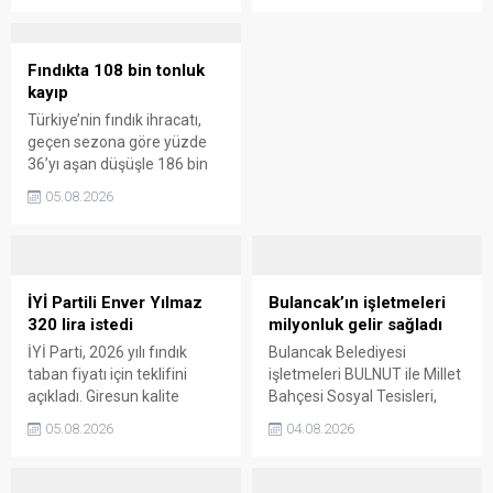
240 lira taban fiyat önerdiği
ulaştığını belirterek yeniden
yönündeki iddiayı gündeme
yapılandırma çağrısı yaptı.
taşıdı. Karan’ın bu teklifi
Fındıkta 108 bin tonluk
“fındık üreticisine ihanet”
kayıp
olarak nitelendirmesinin
Türkiye’nin fındık ihracatı,
ardından gözler AK Parti
geçen sezona göre yüzde
Giresun Milletvekilleri Ali
36’yı aşan düşüşle 186 bin
Temur ile Prof. Dr. Nazım
400 tona geriledi. İhraç
Elmas’a çevrildi.
05.08.2026
edilen ürün miktarı sert
biçimde azalırken kilogram
başına elde edilen gelir
yükseldi.
İYİ Partili Enver Yılmaz
Bulancak’ın işletmeleri
320 lira istedi
milyonluk gelir sağladı
İYİ Parti, 2026 yılı fındık
Bulancak Belediyesi
taban fiyatı için teklifini
işletmeleri BULNUT ile Millet
açıkladı. Giresun kalite
Bahçesi Sosyal Tesisleri,
fındıkta 320, levant kalite
açıkladıkları ciro ve kârlılık
05.08.2026
04.08.2026
fındıkta ise 310 lira talep
rakamlarıyla belediye
edilirken ödemelerin peşin
ekonomisine sağladıkları
ya da en geç 7 gün içinde
katkıyı ortaya koydu. Yerel