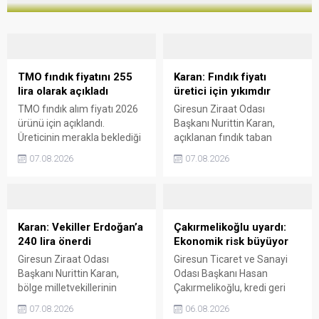
TMO fındık fiyatını 255
Karan: Fındık fiyatı
lira olarak açıkladı
üretici için yıkımdır
TMO fındık alım fiyatı 2026
Giresun Ziraat Odası
ürünü için açıklandı.
Başkanı Nurittin Karan,
Üreticinin merakla beklediği
açıklanan fındık taban
rakamlar belli olurken,
fiyatının beklentilerin ve
07.08.2026
07.08.2026
yüksek randımanlı ürüne
üretim maliyetlerinin
ilave ödeme yapılacağı
gerisinde kaldığını belirterek,
duyuruldu.
kararın üreticide büyük
hayal kırıklığı yarattığını
söyledi.
Karan: Vekiller Erdoğan’a
Çakırmelikoğlu uyardı:
240 lira önerdi
Ekonomik risk büyüyor
Giresun Ziraat Odası
Giresun Ticaret ve Sanayi
Başkanı Nurittin Karan,
Odası Başkanı Hasan
bölge milletvekillerinin
Çakırmelikoğlu, kredi geri
Cumhurbaşkanı Recep
ödemelerinde yaşanan
07.08.2026
06.08.2026
Tayyip Erdoğan’a fındık için
sıkıntıların kritik seviyeye