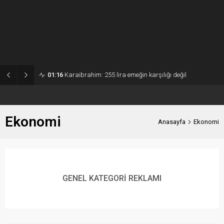
01:16
Karaibrahim: 255 lira emeğin karşılığı değil
Ekonomi
Anasayfa
Ekonomi
TMO fındık fiyatını 255 lira olarak
GENEL KATEGORİ REKLAMI
açıkladı
07.08.2026