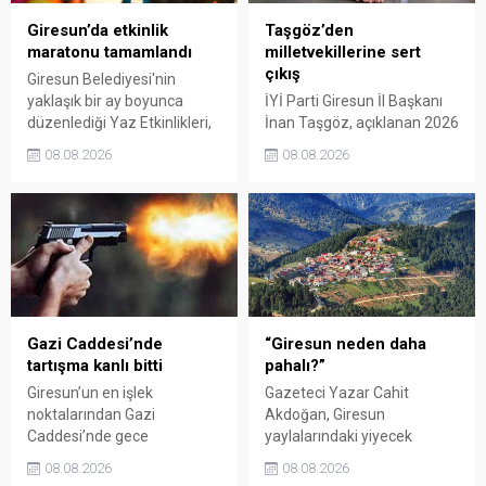
Giresun’da etkinlik
Taşgöz’den
maratonu tamamlandı
milletvekillerine sert
çıkış
Giresun Belediyesi'nin
yaklaşık bir ay boyunca
İYİ Parti Giresun İl Başkanı
düzenlediği Yaz Etkinlikleri,
İnan Taşgöz, açıklanan 2026
binlerce vatandaşı kültür,
yılı fındık alım fiyatı
08.08.2026
08.08.2026
sanat ve eğlenceyle
üzerinden iktidar
buluşturdu. Yoğun ilgi gören
milletvekillerini sert sözlerle
organizasyonun ardından
eleştirdi. Taşgöz, üreticinin
Kadın El Emeği Pazarı'nın
emeğinin karşılığını
süresi de 16 Ağustos'a
alamadığını savunarak,
kadar uzatıldı.
Giresun milletvekillerini
sessiz kalmakla suçladı.
Gazi Caddesi’nde
“Giresun neden daha
tartışma kanlı bitti
pahalı?”
Giresun’un en işlek
Gazeteci Yazar Cahit
noktalarından Gazi
Akdoğan, Giresun
Caddesi’nde gece
yaylalarındaki yiyecek
saatlerinde çıkan silahlı
fiyatlarının çevre illere göre
08.08.2026
08.08.2026
kavgada A.E. ayağından
belirgin biçimde yüksek