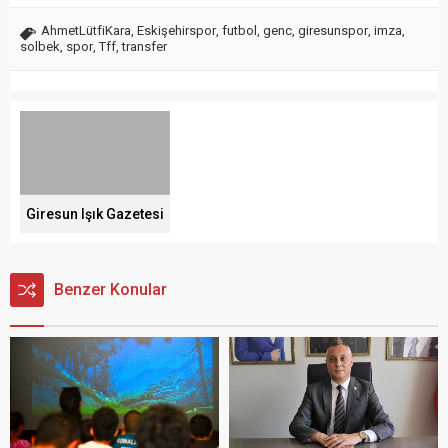
AhmetLütfiKara
,
Eskişehirspor
,
futbol
,
genc
,
giresunspor
,
imza
,
solbek
,
spor
,
Tff
,
transfer
Giresun Işık Gazetesi
Benzer Konular