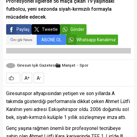
Profesyonel liglerde 56 maça çıkan 19 yaşındaki
futbolcu, yeni sezonda siyah-kırmızılı formayla
mücadele edecek.
Paylaş
Tweetle
Gönder
ABONE OL
Whatsapp Kanalımız
Giresun Işık Gazetesi
Manşet
-
Spor
A
A
+
-
Giresunspor altyapısından yetişen ve son yıllarda A
takımda gösterdiği performansla dikkat çeken Ahmet Lütfi
Kara’nın yeni adresi Eskişehirspor oldu. 2006 doğumlu sol
bek, siyah-kırmızılı kulüple 1 yıllık sözleşmeye imza attı.
Genç yaşına rağmen önemli bir profesyonel tecrübeye
sahip olan Ahmet Lütfi Kara, kariyerinde TFF 1. Lig’de 8,