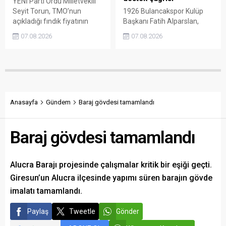
YENİ Parti Ordu Milletvekili
Seyit Torun, TMO’nun
1926 Bulancakspor Kulüp
açıkladığı fındık fiyatının
Başkanı Fatih Alparslan,
üreticinin maliyetlerini
transferden altyapıya,
07.08.2026
07.08.2026
karşılamadığını söyledi.
tesisleşmeden kurumsal
Torun, fiyatın yeniden
yapılanmaya kadar birçok
belirlenmesini isterken,
alanda önemli adımlar
“Üreticinin alın terini yabancı
attıklarını belirterek iş
kartellere teslim etmeyin”
insanlarını, esnafı, sivil
çağrısında bulundu.
toplum kuruluşlarını ve
taraftarları kulübe destek
Anasayfa
Gündem
Baraj gövdesi tamamlandı
olmaya çağırdı.
Baraj gövdesi tamamlandı
Alucra Barajı projesinde çalışmalar kritik bir eşiği geçti.
Giresun’un Alucra ilçesinde yapımı süren barajın gövde
imalatı tamamlandı.
Paylaş
Tweetle
Gönder