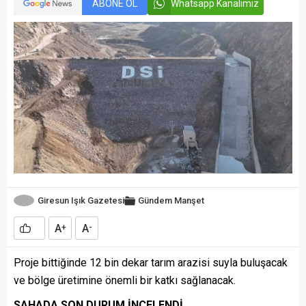
ABONE OL
Whatsapp Kanalımız
Giresun Işık Gazetesi
Gündem
Manşet
A
A
+
-
Proje bittiğinde 12 bin dekar tarım arazisi suyla buluşacak
ve bölge üretimine önemli bir katkı sağlanacak.
SAHADA SON DURUM İNCELENDİ