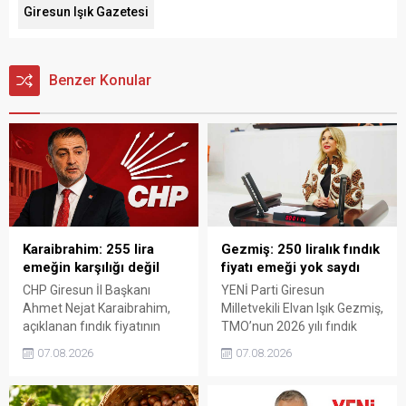
Giresun Işık Gazetesi
Benzer Konular
Karaibrahim: 255 lira
Gezmiş: 250 liralık fındık
emeğin karşılığı değil
fiyatı emeği yok saydı
CHP Giresun İl Başkanı
YENİ Parti Giresun
Ahmet Nejat Karaibrahim,
Milletvekili Elvan Işık Gezmiş,
açıklanan fındık fiyatının
TMO’nun 2026 yılı fındık
artan üretim maliyetleri
fiyatına sert tepki gösterdi.
07.08.2026
07.08.2026
karşısında yetersiz kaldığını
Açıklanan rakamın üreticinin
belirterek, üreticinin
artan maliyetlerini
emeğinin korunmasını
karşılamadığını belirten