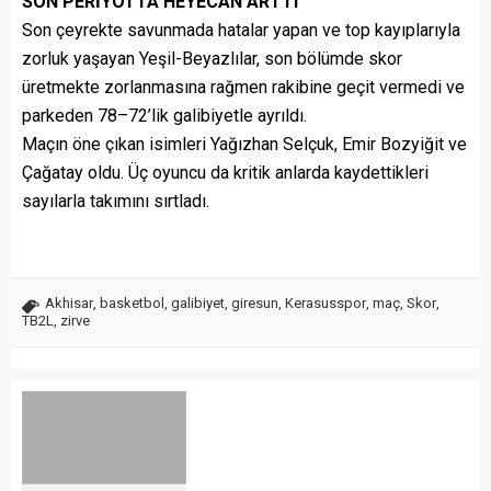
SON PERİYOTTA HEYECAN ARTTI
Son çeyrekte savunmada hatalar yapan ve top kayıplarıyla
zorluk yaşayan Yeşil-Beyazlılar, son bölümde skor
üretmekte zorlanmasına rağmen rakibine geçit vermedi ve
parkeden 78–72’lik galibiyetle ayrıldı.
Maçın öne çıkan isimleri Yağızhan Selçuk, Emir Bozyiğit ve
Çağatay oldu. Üç oyuncu da kritik anlarda kaydettikleri
sayılarla takımını sırtladı.
Akhisar
,
basketbol
,
galibiyet
,
giresun
,
Kerasusspor
,
maç
,
Skor
,
TB2L
,
zirve