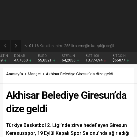
01:15
Gezmiş: 250 liralık fındık fiyatı emeği yok saydı
DOLAR
EURO
STERLİN
BIST 100
BITCOIN
47,7050
55,0521
64,2055
13.774,94
$65077
Anasayfa
Manşet
Akhisar Belediye Giresun’da dize geldi
Akhisar Belediye Giresun’da
dize geldi
Türkiye Basketbol 2. Ligi’nde zirve hedefleyen Giresun
Kerasusspor, 19 Eylül Kapalı Spor Salonu’nda ağırladığı