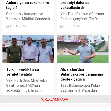
Ankara’ya bu rakamı kim
üreticiyi daha da
taşıdı?
yoksullaştırdı
Gazetemiz kurucusu ve
Yeni Parti Giresun İl Başkanı
Yazı İşleri Müdürü Candemir
Gökhan Şenyürek, TMO’nun
Sarı, fındık fiyatı
Giresun kalite fındık için
07.08.2026
07.08.2026
tartışmalarını köşesine
açıkladığı 255 liralık fiyatı
taşıdı. Üretim maliyetinin
“sefalet fiyatı” olarak
300 liraya ulaştığı bir
nitelendirdi. Artışın yıllık
dönemde Ankara’ya 240
enflasyonun altında kaldığını
liralık fiyat teklifi
belirten Şenyürek, kararın
götürüldüğü iddiasını
üreticiyi değil tekelleri
gündeme getiren Sarı,
koruduğunu savundu.
Giresun milletvekillerini açık
ve net bir cevap vermeye
Torun: Fındık fiyatı
Alparslan’dan
çağırdı.
sefalet fiyatıdır
Bulancakspor camiasına
destek çağrısı
YENİ Parti Ordu Milletvekili
Seyit Torun, TMO’nun
1926 Bulancakspor Kulüp
açıkladığı fındık fiyatının
Başkanı Fatih Alparslan,
üreticinin maliyetlerini
transferden altyapıya,
07.08.2026
07.08.2026
REKLAMI KAPAT
karşılamadığını söyledi.
tesisleşmeden kurumsal
Torun, fiyatın yeniden
yapılanmaya kadar birçok
belirlenmesini isterken,
alanda önemli adımlar