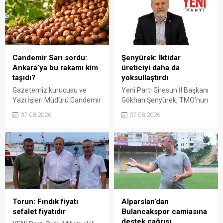
istedi. Karaibrahim,
Gezmiş, “Üreticiyi yok
sürdürülebilir üretim için
sayanı, günü geldiğinde
fiyat politikasının yeniden
üretici de yok sayacaktır”
değerlendirilmesi gerektiğini
dedi.
söyledi.
Candemir Sarı sordu:
Şenyürek: İktidar
Ankara’ya bu rakamı kim
üreticiyi daha da
taşıdı?
yoksullaştırdı
Gazetemiz kurucusu ve
Yeni Parti Giresun İl Başkanı
Yazı İşleri Müdürü Candemir
Gökhan Şenyürek, TMO’nun
Sarı, fındık fiyatı
Giresun kalite fındık için
07.08.2026
07.08.2026
tartışmalarını köşesine
açıkladığı 255 liralık fiyatı
taşıdı. Üretim maliyetinin
“sefalet fiyatı” olarak
300 liraya ulaştığı bir
nitelendirdi. Artışın yıllık
dönemde Ankara’ya 240
enflasyonun altında kaldığını
liralık fiyat teklifi
belirten Şenyürek, kararın
götürüldüğü iddiasını
üreticiyi değil tekelleri
gündeme getiren Sarı,
koruduğunu savundu.
Giresun milletvekillerini açık
ve net bir cevap vermeye
Torun: Fındık fiyatı
Alparslan’dan
çağırdı.
sefalet fiyatıdır
Bulancakspor camiasına
destek çağrısı