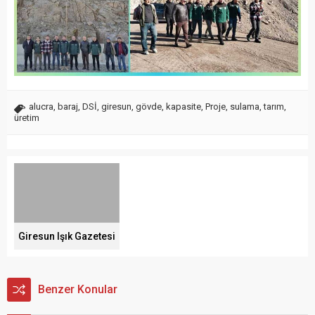
alucra
,
baraj
,
DSİ
,
giresun
,
gövde
,
kapasite
,
Proje
,
sulama
,
tarım
,
üretim
Giresun Işık Gazetesi
Benzer Konular