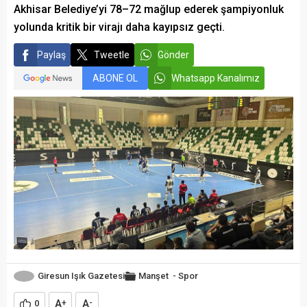
Akhisar Belediye’yi 78–72 mağlup ederek şampiyonluk
yolunda kritik bir virajı daha kayıpsız geçti.
Paylaş
Tweetle
Gönder
ABONE OL
Whatsapp Kanalımız
Giresun Işık Gazetesi
Manşet
-
Spor
A
A
0
+
-