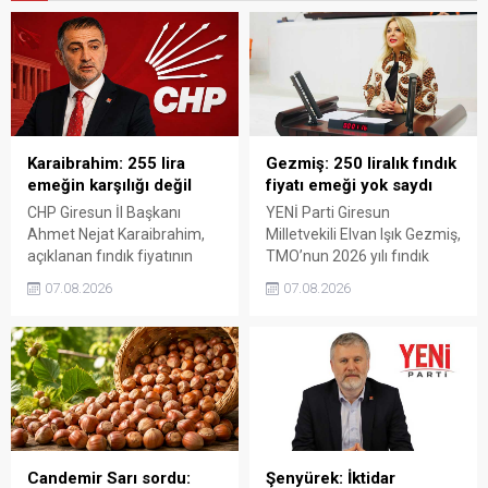
Karaibrahim: 255 lira
Gezmiş: 250 liralık fındık
emeğin karşılığı değil
fiyatı emeği yok saydı
CHP Giresun İl Başkanı
YENİ Parti Giresun
Ahmet Nejat Karaibrahim,
Milletvekili Elvan Işık Gezmiş,
açıklanan fındık fiyatının
TMO’nun 2026 yılı fındık
artan üretim maliyetleri
fiyatına sert tepki gösterdi.
07.08.2026
07.08.2026
karşısında yetersiz kaldığını
Açıklanan rakamın üreticinin
belirterek, üreticinin
artan maliyetlerini
emeğinin korunmasını
karşılamadığını belirten
istedi. Karaibrahim,
Gezmiş, “Üreticiyi yok
sürdürülebilir üretim için
sayanı, günü geldiğinde
fiyat politikasının yeniden
üretici de yok sayacaktır”
değerlendirilmesi gerektiğini
dedi.
söyledi.
Candemir Sarı sordu:
Şenyürek: İktidar