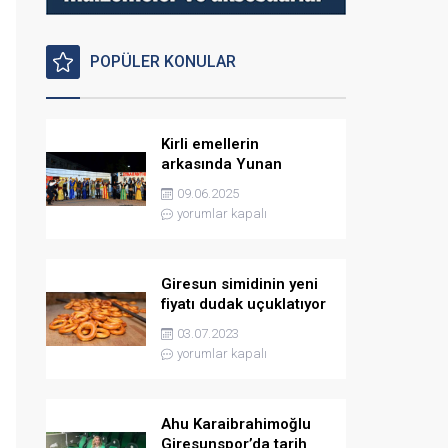
POPÜLER KONULAR
Kirli emellerin
arkasında Yunan
istihbaratı var
09.06.2025
yorumlar kapalı
Giresun simidinin yeni
fiyatı dudak uçuklatıyor
03.07.2023
yorumlar kapalı
Ahu Karaibrahimoğlu
Giresunspor’da tarih