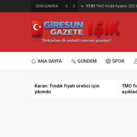
SON DAKİKA
17:31
TMO fındık fiyatını 255 l
ANA SAYFA
GÜNDEM
SPOR
Karan: Fındık fiyatı üretici için
TMO fın
yıkımdır
açıklad