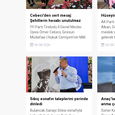
Cebeci’den sert mesaj:
Hüseyin
Şehitlerin hesabı unutulmaz
AK Parti
İYİ Parti Tirebolu İl Genel Meclisi
Alkan, Gö
Üyesi Ömer Cebeci, Giresun
meslek o
Müdafaa-i Hukuk Cemiyeti’nin Milli
gelerek t
Mücadele dönemindeki rolüne
06.08.2026
06.08.
dikkat çekti. Cebeci, Giresun’un
bağımsızlık mücadelesinde
üstlendiği tarihi sorumluluğun
gelecek nesillere doğru anlatılması
gerektiğini söyledi.
Sıbıç esnafın taleplerini yerinde
Anaç’ta
dinledi
anma ça
Bulancak Sanayi Sitesi esnafıyla
Soner K