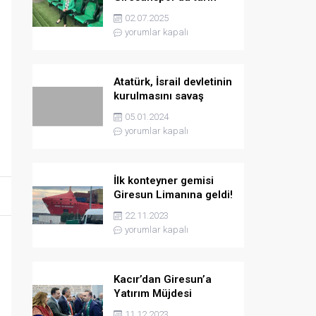
yazmaya hazırlanıyor
02.07.2025
yorumlar kapalı
Atatürk, İsrail devletinin
kurulmasını savaş
sebebi olarak ilân
05.01.2024
etmişti
yorumlar kapalı
İlk konteyner gemisi
Giresun Limanına geldi!
22.11.2023
yorumlar kapalı
Kacır’dan Giresun’a
Yatırım Müjdesi
11.12.2023