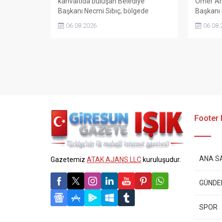
kahvaltıda buluşan Belediye
Ömer Ana
Başkanı Necmi Sıbıç, bölgede
Başkanı 
yapılması planlanan çalışmaları
34’üncü y
06.08.2026
06.08.
değerlendirdi. Sanayi esnafı da
yaptı. A
yaşadığı sorunları ve beklentilerini
hayatını
doğrudan Başkan Sıbıç’a aktardı.
başkanlar
anılmasın
Footer
ANA S
Gazetemiz
ATAK AJANS LLC
kuruluşudur.
GÜND
SPOR