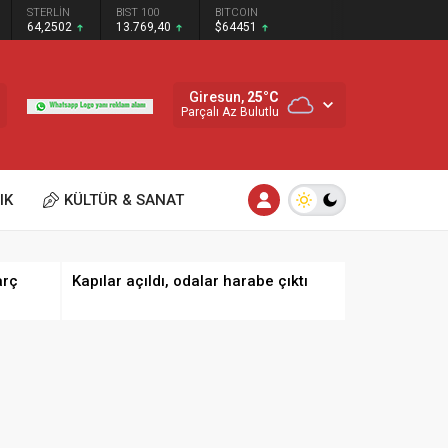
STERLİN
BIST 100
BITCOIN
64,2502
13.769,40
$64451
Giresun,
25
°C
Parçalı Az Bulutlu
IK
KÜLTÜR & SANAT
arç
Kapılar açıldı, odalar harabe çıktı