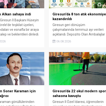
 Alkan sahaya indi
Giresun’da 8 ton atık ekonomiy
kazandırıldı
 Giresun İl Başkanı Hüseyin
rele’de teşkilat üyeleri,
Giresun geri dönüşüm
daları ve esnafla bir araya
çalışmalarında temmuz ayı verileri
alep ve beklentileri dinledi.
açıklandı. Depozito Olan Ambalajlar
uygulamasına destek veren
2026
06.08.2026
vatandaşlar, yüz binlerce ambalajın
çöpe gitmesini önledi.
n Soner Karaman için
Giresun’da 22 okul modern spo
ğrısı
sahasına kavuştu
araman gönüllülerinden
Giresun İl Özel İdaresi, öğrencilerin