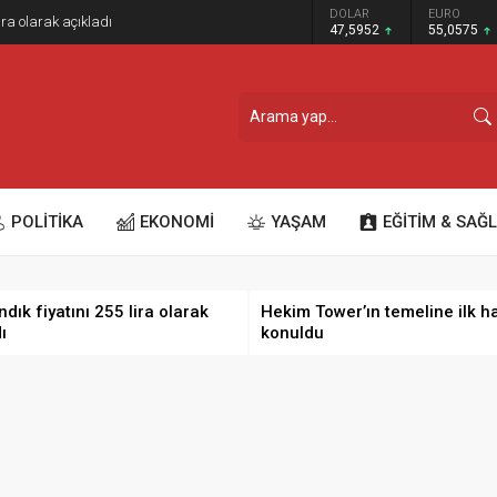
GRAM ALTIN
DOLAR
EURO
ira olarak açıkladı
6.520,79
47,5952
55,0575
POLİTİKA
EKONOMİ
YAŞAM
EĞİTİM & SAĞL
dık fiyatını 255 lira olarak
Hekim Tower’ın temeline ilk h
ı
konuldu