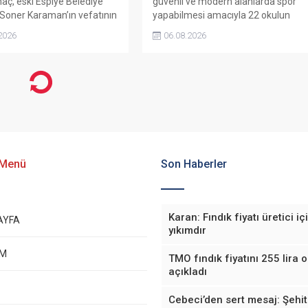
ç, eski Espiye Belediye
güvenli ve modern alanlarda spor
Soner Karaman’ın vefatının
yapabilmesi amacıyla 22 okulun
ılı dolayısıyla açıklama
bahçesini basketbol ve voleybol
2026
06.08.2026
naç, ilçede görev yapmış ve
sahasına dönüştürdü. Tamamlanan
 kaybetmiş tüm belediye
çalışma, gençleri spora
ının ortak bir etkinlikle
yönlendirecek kalıcı yatırımlar
ı istedi.
arasında yerini aldı.
 Menü
Son Haberler
Karan: Fındık fiyatı üretici iç
AYFA
yıkımdır
EM
TMO fındık fiyatını 255 lira 
açıkladı
Cebeci’den sert mesaj: Şehit