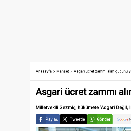
Anasayfa
Manşet
Asgari ücret zammı alım gücünü y
Asgari ücret zammı al
Milletvekili Gezmiş, hükümete ‘Asgari Değil, İ
Paylaş
Tweetle
Gönder