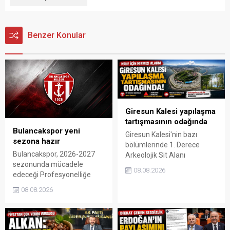
Benzer Konular
Giresun Kalesi yapılaşma
tartışmasının odağında
Bulancakspor yeni
Giresun Kalesi'nin bazı
sezona hazır
bölümlerinde 1. Derece
Bulancakspor, 2026-2027
Arkeolojik Sit Alanı
sezonunda mücadele
statüsünün 3. Derece
08.08.2026
edeceği Profesyonelliğe
Arkeolojik Sit Alanı'na
Geçiş Ligi için katılım ücretini
dönüştürülmesine Mimarlar
08.08.2026
yatırarak resmi süreci
Odası Giresun Şubesi sert
tamamladı. Kulüp, transfer
tepki gösterdi. Oda, alınan
çalışmalarının da büyük
kararın kaleyi yapılaşmaya
ölçüde tamamlandığını
açacağı uyarısında