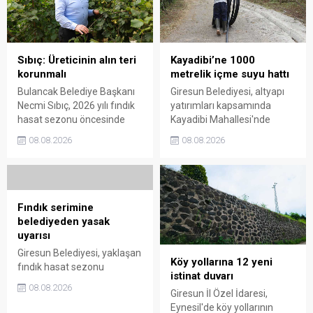
soruşturma başlattı.
desteği istedi.
Sıbıç: Üreticinin alın teri
Kayadibi’ne 1000
korunmalı
metrelik içme suyu hattı
Bulancak Belediye Başkanı
Giresun Belediyesi, altyapı
Necmi Sıbıç, 2026 yılı fındık
yatırımları kapsamında
hasat sezonu öncesinde
Kayadibi Mahallesi'nde
üreticilere kolaylıklar diledi.
1.000 metrelik yeni içme
08.08.2026
08.08.2026
Sıbıç, fındığın gerçek
suyu hattı çalışmasını
değerinden işlem görmesi
başlattı. Projeyle bölgenin
ve üreticinin emeğinin
içme suyu altyapısının
karşılığını almasının büyük
güçlendirilmesi ve
önem taşıdığını söyledi.
vatandaşlara daha kaliteli
Fındık serimine
hizmet sunulması
belediyeden yasak
hedefleniyor.
uyarısı
Giresun Belediyesi, yaklaşan
Köy yollarına 12 yeni
fındık hasat sezonu
istinat duvarı
öncesinde park ve yeşil
08.08.2026
Giresun İl Özel İdaresi,
alanlarda fındık serimini
Eynesil'de köy yollarının
önlemek için harekete geçti.