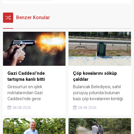
Benzer Konular
Gazi Caddesi’nde
Çöp kovalarını söküp
tartışma kanlı bitti
çaldılar
Giresun’un en işlek
Bulancak Belediyesi, sahil
noktalarından Gazi
yürüyüş yolunda bulunan
Caddesi’nde gece
bazı çöp kovalarının kimliği
saatlerinde çıkan silahlı
belirsiz kişi ya da kişilerce
08.08.2026
08.08.2026
kavgada A.E. ayağından
sökülerek çalındığını açıkladı.
vuruldu. Olay sonrası
Belediye, kamu malına zarar
bölgede kısa süreli panik
verenlerin tespiti için
yaşanırken polis geniş çaplı
vatandaşlardan ihbar