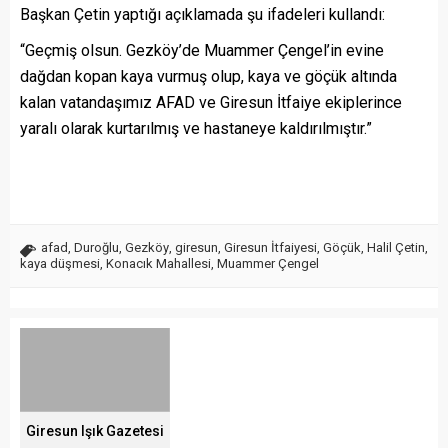
Başkan Çetin yaptığı açıklamada şu ifadeleri kullandı:
“Geçmiş olsun. Gezköy’de Muammer Çengel’in evine
dağdan kopan kaya vurmuş olup, kaya ve göçük altında
kalan vatandaşımız AFAD ve Giresun İtfaiye ekiplerince
yaralı olarak kurtarılmış ve hastaneye kaldırılmıştır.”
afad
,
Duroğlu
,
Gezköy
,
giresun
,
Giresun İtfaiyesi
,
Göçük
,
Halil Çetin
,
kaya düşmesi
,
Konacık Mahallesi
,
Muammer Çengel
Giresun Işık Gazetesi