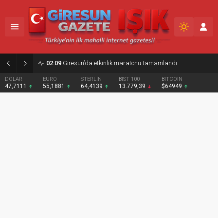
02:09
Giresun’da etkinlik maratonu tamamlandı
DOLAR
EURO
STERLİN
BIST 100
BITCOIN
47,7111
55,1881
64,4139
13.779,39
$64949