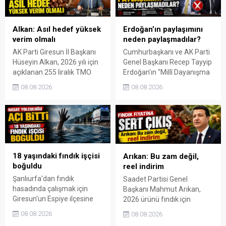
açıklayarak yeni sezon
bulunarak revizyonun iptal
öncesinde iddiasını ortaya
edilmesini istedi.
koydu.
Erdoğan’ın paylaşımını
Alkan: Asıl hedef yüksek
neden paylaşmadılar?
verim olmalı
Cumhurbaşkanı ve AK Parti
AK Parti Giresun İl Başkanı
Genel Başkanı Recep Tayyip
Hüseyin Alkan, 2026 yılı için
Erdoğan'ın "Millî Dayanışma
açıklanan 255 liralık TMO
ve Toplumsal
fındık alım fiyatını
08.08.2026
08.08.2026
Bütünleşmenin
değerlendirirken,
Güçlendirilmesine Dair
tartışmaların yalnızca fiyat
Kanun Teklifi" ile ilgili 5
üzerinden yürütülmemesi
Ağustos'ta yaptığı sosyal
gerektiğini söyledi. Alkan,
medya paylaşımı, AK Parti
üreticinin kalıcı kazancının
Giresun Milletvekilleri Ali
yüksek verim ve yüksek
Temür ve Prof. Dr. Nazım
randımandan geçtiğini ifade
18 yaşındaki fındık işçisi
Arıkan: Bu zam değil,
Elmas'ın Facebook
etti.
boğuldu
reel indirim
hesaplarında yer almadı. Bu
Şanlıurfa'dan fındık
Saadet Partisi Genel
durum sosyal medyada
hasadında çalışmak için
Başkanı Mahmut Arıkan,
dikkat çeken bir tartışmayı
Giresun'un Espiye ilçesine
2026 ürünü fındık için
da...
gelen 18 yaşındaki Adem
açıklanan 255 liralık alım
08.08.2026
08.08.2026
Mengi, sabah saatlerinde
fiyatına sert tepki gösterdi.