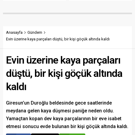
girdiği denizde boğularak
Arıkan, artan üretim
hayatını kaybetti. Genç işçi,
maliyetleri karşısında
hastanede yapılan tüm
belirlenen rakamın üreticiyi
müdahalelere rağmen
hayal kırıklığına uğrattığını
kurtarılamadı.
belirterek, "Bu zam değil,
reel bir indirimdir" dedi.
Anasayfa
Gündem
Evin üzerine kaya parçaları düştü, bir kişi göçük altında kaldı
Evin üzerine kaya parçaları
düştü, bir kişi göçük altında
kaldı
Giresun’un Duroğlu beldesinde gece saatlerinde
meydana gelen kaya düşmesi paniğe neden oldu.
Yamaçtan kopan dev kaya parçalarının bir eve isabet
etmesi sonucu evde bulunan bir kişi göçük altında kaldı.