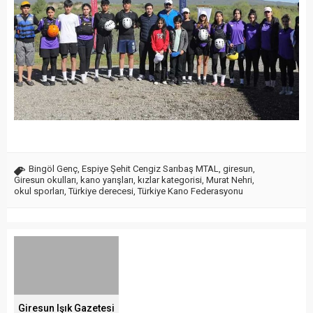
Bingöl Genç
,
Espiye Şehit Cengiz Sarıbaş MTAL
,
giresun
,
Giresun okulları
,
kano yarışları
,
kızlar kategorisi
,
Murat Nehri
,
okul sporları
,
Türkiye derecesi
,
Türkiye Kano Federasyonu
Giresun Işık Gazetesi