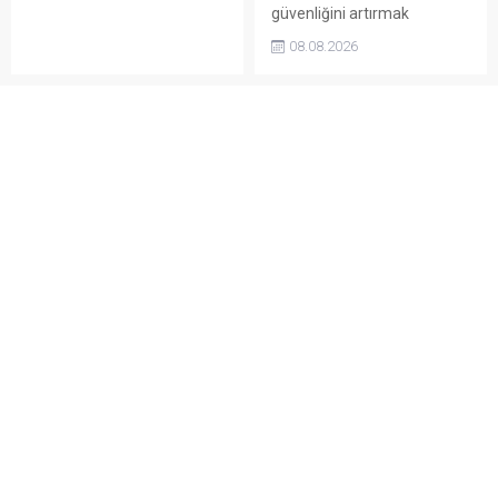
güvenliğini artırmak
Kent genelinde uyarı
amacıyla yürüttüğü
pankartları asılırken,
08.08.2026
çalışmalar kapsamında 12
kurallara uymayanlar
istinat duvarını tamamladı.
hakkında Kabahatler
Çalışmalarla heyelan riski
Kanunu kapsamında işlem
azaltılırken ulaşım altyapısı
yapılacağı bildirildi.
da güçlendirildi.