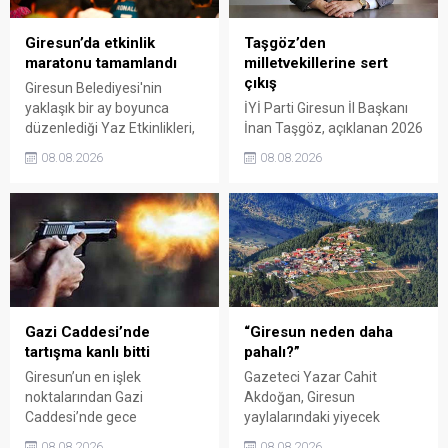
Giresun’da etkinlik
Taşgöz’den
maratonu tamamlandı
milletvekillerine sert
çıkış
Giresun Belediyesi'nin
yaklaşık bir ay boyunca
İYİ Parti Giresun İl Başkanı
düzenlediği Yaz Etkinlikleri,
İnan Taşgöz, açıklanan 2026
binlerce vatandaşı kültür,
yılı fındık alım fiyatı
08.08.2026
08.08.2026
sanat ve eğlenceyle
üzerinden iktidar
buluşturdu. Yoğun ilgi gören
milletvekillerini sert sözlerle
organizasyonun ardından
eleştirdi. Taşgöz, üreticinin
Kadın El Emeği Pazarı'nın
emeğinin karşılığını
süresi de 16 Ağustos'a
alamadığını savunarak,
kadar uzatıldı.
Giresun milletvekillerini
sessiz kalmakla suçladı.
Gazi Caddesi’nde
“Giresun neden daha
tartışma kanlı bitti
pahalı?”
Giresun’un en işlek
Gazeteci Yazar Cahit
noktalarından Gazi
Akdoğan, Giresun
Caddesi’nde gece
yaylalarındaki yiyecek
saatlerinde çıkan silahlı
fiyatlarının çevre illere göre
08.08.2026
08.08.2026