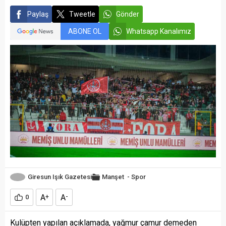
Paylaş
Tweetle
Gönder
ABONE OL
Whatsapp Kanalımız
Giresun Işık Gazetesi
Manşet
-
Spor
A
A
0
+
-
Kulüpten yapılan açıklamada, yağmur çamur demeden