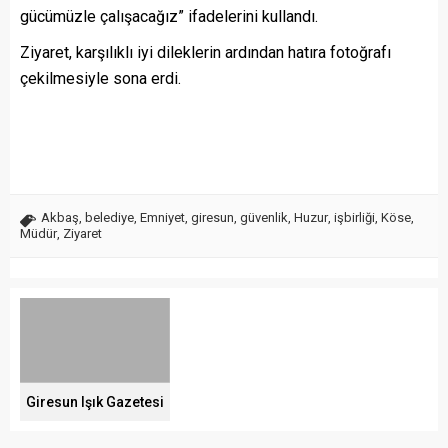
gücümüzle çalışacağız” ifadelerini kullandı.
Ziyaret, karşılıklı iyi dileklerin ardından hatıra fotoğrafı
çekilmesiyle sona erdi.
Akbaş
,
belediye
,
Emniyet
,
giresun
,
güvenlik
,
Huzur
,
işbirliği
,
Köse
,
Müdür
,
Ziyaret
Giresun Işık Gazetesi