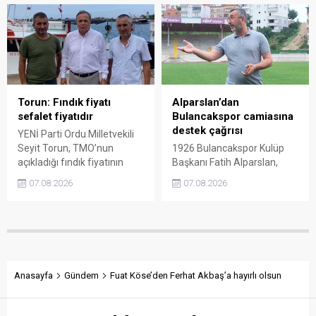
taşıdı. Üretim maliyetinin
“sefalet fiyatı” olarak
300 liraya ulaştığı bir
nitelendirdi. Artışın yıllık
dönemde Ankara’ya 240
enflasyonun altında kaldığını
liralık fiyat teklifi
belirten Şenyürek, kararın
götürüldüğü iddiasını
üreticiyi değil tekelleri
gündeme getiren Sarı,
koruduğunu savundu.
Giresun milletvekillerini açık
ve net bir cevap vermeye
Torun: Fındık fiyatı
Alparslan’dan
çağırdı.
sefalet fiyatıdır
Bulancakspor camiasına
destek çağrısı
YENİ Parti Ordu Milletvekili
Seyit Torun, TMO’nun
1926 Bulancakspor Kulüp
açıkladığı fındık fiyatının
Başkanı Fatih Alparslan,
üreticinin maliyetlerini
transferden altyapıya,
07.08.2026
07.08.2026
karşılamadığını söyledi.
tesisleşmeden kurumsal
Torun, fiyatın yeniden
yapılanmaya kadar birçok
belirlenmesini isterken,
alanda önemli adımlar
“Üreticinin alın terini yabancı
attıklarını belirterek iş
kartellere teslim etmeyin”
insanlarını, esnafı, sivil
çağrısında bulundu.
toplum kuruluşlarını ve
taraftarları kulübe destek
Anasayfa
Gündem
Fuat Köse’den Ferhat Akbaş’a hayırlı olsun
olmaya çağırdı.