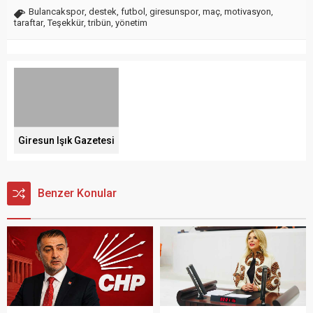
Bulancakspor
,
destek
,
futbol
,
giresunspor
,
maç
,
motivasyon
,
taraftar
,
Teşekkür
,
tribün
,
yönetim
Giresun Işık Gazetesi
Benzer Konular