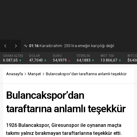
01:15
Gezmiş: 250 liralık fındık fiyatı emeği yok saydı
DOLAR
EURO
STERLİN
BIST 100
BITCOIN
47,7040
54,9979
64,1883
13.866,67
$64361
Anasayfa
Manşet
Bulancakspor’dan taraftarına anlamlı teşekkür
Bulancakspor’dan
taraftarına anlamlı teşekkür
1926 Bulancakspor, Giresunspor ile oynanan maçta
takımı yalnız bırakmayan taraftarlarına teşekkür etti.