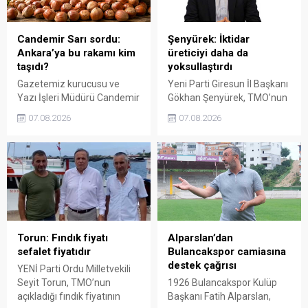
değerlendirilmesi gerektiğini
dedi.
söyledi.
Candemir Sarı sordu:
Şenyürek: İktidar
Ankara’ya bu rakamı kim
üreticiyi daha da
taşıdı?
yoksullaştırdı
Gazetemiz kurucusu ve
Yeni Parti Giresun İl Başkanı
Yazı İşleri Müdürü Candemir
Gökhan Şenyürek, TMO’nun
Sarı, fındık fiyatı
Giresun kalite fındık için
07.08.2026
07.08.2026
tartışmalarını köşesine
açıkladığı 255 liralık fiyatı
taşıdı. Üretim maliyetinin
“sefalet fiyatı” olarak
300 liraya ulaştığı bir
nitelendirdi. Artışın yıllık
dönemde Ankara’ya 240
enflasyonun altında kaldığını
liralık fiyat teklifi
belirten Şenyürek, kararın
götürüldüğü iddiasını
üreticiyi değil tekelleri
gündeme getiren Sarı,
koruduğunu savundu.
Giresun milletvekillerini açık
ve net bir cevap vermeye
Torun: Fındık fiyatı
Alparslan’dan
çağırdı.
sefalet fiyatıdır
Bulancakspor camiasına
destek çağrısı
YENİ Parti Ordu Milletvekili
Seyit Torun, TMO’nun
1926 Bulancakspor Kulüp
açıkladığı fındık fiyatının
Başkanı Fatih Alparslan,