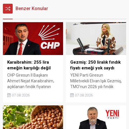
Benzer Konular
Karaibrahim: 255 lira
Gezmiş: 250 liralık fındık
emeğin karşılığı değil
fiyatı emeği yok saydı
CHP Giresun İl Başkanı
YENİ Parti Giresun
Ahmet Nejat Karaibrahim,
Milletvekili Elvan Işık Gezmiş,
açıklanan fındık fiyatının
TMO’nun 2026 yılı fındık
artan üretim maliyetleri
fiyatına sert tepki gösterdi.
07.08.2026
07.08.2026
karşısında yetersiz kaldığını
Açıklanan rakamın üreticinin
belirterek, üreticinin
artan maliyetlerini
emeğinin korunmasını
karşılamadığını belirten
istedi. Karaibrahim,
Gezmiş, “Üreticiyi yok
sürdürülebilir üretim için
sayanı, günü geldiğinde
fiyat politikasının yeniden
üretici de yok sayacaktır”