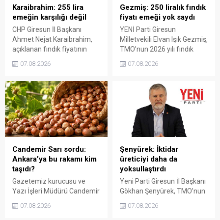
Karaibrahim: 255 lira
Gezmiş: 250 liralık fındık
emeğin karşılığı değil
fiyatı emeği yok saydı
CHP Giresun İl Başkanı
YENİ Parti Giresun
Ahmet Nejat Karaibrahim,
Milletvekili Elvan Işık Gezmiş,
açıklanan fındık fiyatının
TMO’nun 2026 yılı fındık
artan üretim maliyetleri
fiyatına sert tepki gösterdi.
07.08.2026
07.08.2026
karşısında yetersiz kaldığını
Açıklanan rakamın üreticinin
belirterek, üreticinin
artan maliyetlerini
emeğinin korunmasını
karşılamadığını belirten
istedi. Karaibrahim,
Gezmiş, “Üreticiyi yok
sürdürülebilir üretim için
sayanı, günü geldiğinde
fiyat politikasının yeniden
üretici de yok sayacaktır”
değerlendirilmesi gerektiğini
dedi.
söyledi.
Candemir Sarı sordu:
Şenyürek: İktidar
Ankara’ya bu rakamı kim
üreticiyi daha da
taşıdı?
yoksullaştırdı
Gazetemiz kurucusu ve
Yeni Parti Giresun İl Başkanı
Yazı İşleri Müdürü Candemir
Gökhan Şenyürek, TMO’nun
Sarı, fındık fiyatı
Giresun kalite fındık için
07.08.2026
07.08.2026
tartışmalarını köşesine
açıkladığı 255 liralık fiyatı