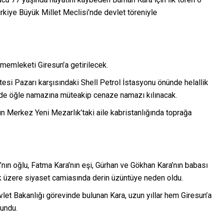
iye Büyük Millet Meclisi’nde devlet töreniyle
 memleketi Giresun’a getirilecek.
si Pazarı karşısındaki Shell Petrol İstasyonu önünde helallik
nde öğle namazına müteakip cenaze namazı kılınacak.
 Merkez Yeni Mezarlık’taki aile kabristanlığında toprağa
ın oğlu, Fatma Kara’nın eşi, Gürhan ve Gökhan Kara’nın babası
ak üzere siyaset camiasında derin üzüntüye neden oldu.
let Bakanlığı görevinde bulunan Kara, uzun yıllar hem Giresun’a
undu.