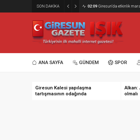
SON DAKİKA
02:09
Giresun’da etkinlik ma
ANA SAYFA
GÜNDEM
SPOR
Giresun Kalesi yapılaşma
Alkan:
tartışmasının odağında
olmalı