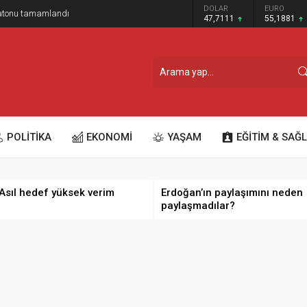
GRAM ALTIN
DOLAR
EURO
ratonu tamamlandı
6.660,55
47,7111
55,1881
POLİTİKA
EKONOMİ
YAŞAM
EĞİTİM & SAĞL
 Asıl hedef yüksek verim
Erdoğan’ın paylaşımını neden
paylaşmadılar?