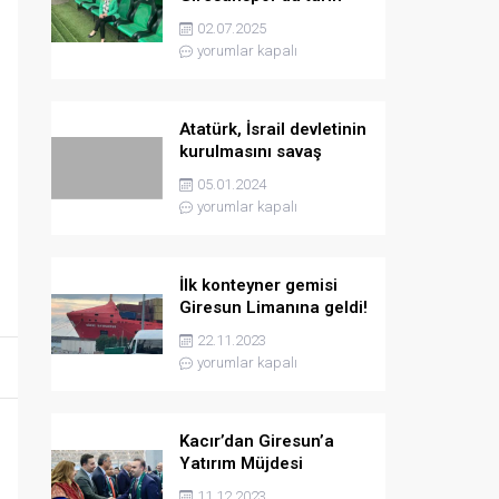
yazmaya hazırlanıyor
02.07.2025
yorumlar kapalı
Atatürk, İsrail devletinin
kurulmasını savaş
sebebi olarak ilân
05.01.2024
etmişti
yorumlar kapalı
İlk konteyner gemisi
Giresun Limanına geldi!
22.11.2023
yorumlar kapalı
Kacır’dan Giresun’a
Yatırım Müjdesi
11.12.2023