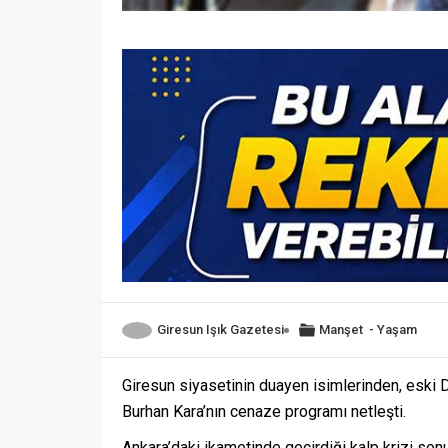
Giresun Işık Gazetesi
Manşet
-
Yaşam
Giresun siyasetinin duayen isimlerinden, eski D
Burhan Kara’nın cenaze programı netleşti.
Ankara’daki ikametinde geçirdiği kalp krizi son