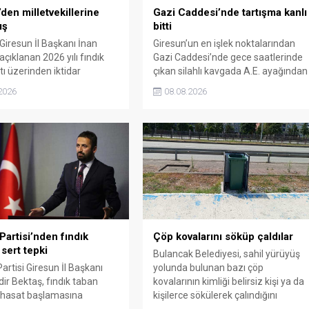
den milletvekillerine
Gazi Caddesi’nde tartışma kanlı
ış
bitti
 Giresun İl Başkanı İnan
Giresun’un en işlek noktalarından
çıklanan 2026 yılı fındık
Gazi Caddesi’nde gece saatlerinde
tı üzerinden iktidar
çıkan silahlı kavgada A.E. ayağından
illerini sert sözlerle
vuruldu. Olay sonrası bölgede kısa
2026
08.08.2026
. Taşgöz, üreticinin
süreli panik yaşanırken polis geniş
 karşılığını alamadığını
çaplı soruşturma başlattı.
, Giresun milletvekillerini
almakla suçladı.
Partisi’nden fındık
Çöp kovalarını söküp çaldılar
 sert tepki
Bulancak Belediyesi, sahil yürüyüş
artisi Giresun İl Başkanı
yolunda bulunan bazı çöp
ir Bektaş, fındık taban
kovalarının kimliği belirsiz kişi ya da
n hasat başlamasına
kişilerce sökülerek çalındığını