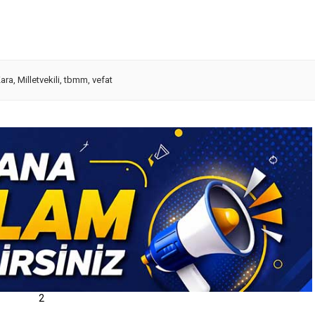
ara
,
Milletvekili
,
tbmm
,
vefat
2