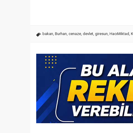
bakan
,
Burhan
,
cenaze
,
devlet
,
giresun
,
HacıMiktad
,
K