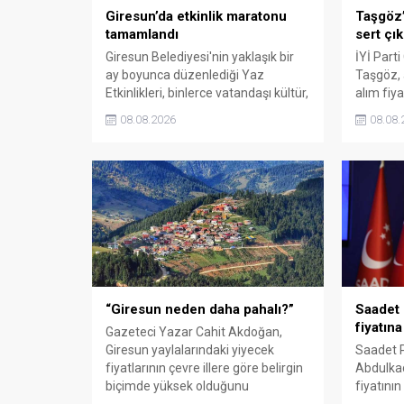
Giresun’da etkinlik maratonu
Taşgöz’
tamamlandı
sert çık
Giresun Belediyesi'nin yaklaşık bir
İYİ Parti
ay boyunca düzenlediği Yaz
Taşgöz, a
Etkinlikleri, binlerce vatandaşı kültür,
alım fiya
sanat ve eğlenceyle buluşturdu.
milletvek
08.08.2026
08.08.
Yoğun ilgi gören organizasyonun
eleştirdi
ardından Kadın El Emeği Pazarı'nın
emeğinin
süresi de 16 Ağustos'a kadar
savunarak
uzatıldı.
sessiz k
“Giresun neden daha pahalı?”
Saadet 
fiyatına
Gazeteci Yazar Cahit Akdoğan,
Giresun yaylalarındaki yiyecek
Saadet P
fiyatlarının çevre illere göre belirgin
Abdulkad
biçimde yüksek olduğunu
fiyatını