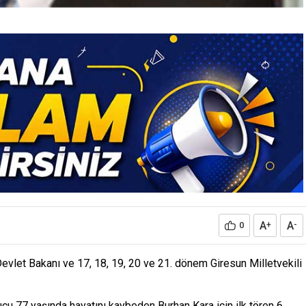
A
A
0
+
-
evlet Bakanı ve 17, 18, 19, 20 ve 21. dönem Giresun Milletvekili
ucu 77 yaşında hayatını kaybeden Burhan Kara için ilk tören 6