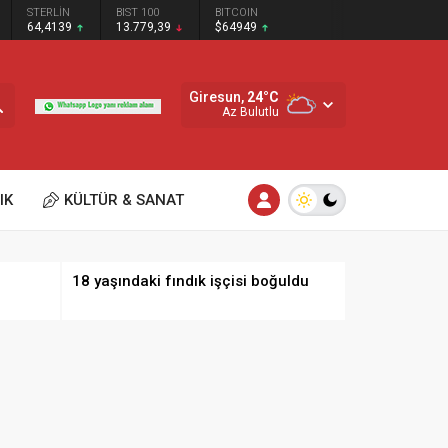
STERLİN
BIST 100
BITCOIN
64,4139
13.779,39
$64949
Giresun,
24
°C
Az Bulutlu
IK
KÜLTÜR & SANAT
18 yaşındaki fındık işçisi boğuldu