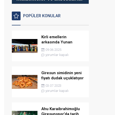
POPÜLER KONULAR
Kirli emellerin
arkasında Yunan
istihbaratı var
09.06.2025
yorumlar kapalı
Giresun simidinin yeni
fiyatı dudak uçuklatıyor
03.07.2023
yorumlar kapalı
Ahu Karaibrahimoğlu
Giresunspor’da tarih