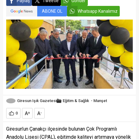
Paylaş
Tweetle
Gönder
ABONE OL
Whatsapp Kanalımız
Giresun Işık Gazetesi
Eğitim & Sağlık
-
Manşet
A
A
0
+
-
Giresun’un Çanakçı ilçesinde bulunan Çok Programlı
Anadolu Lisesi (ÇPAL), eğitimde kaliteyi artırmaya yönelik