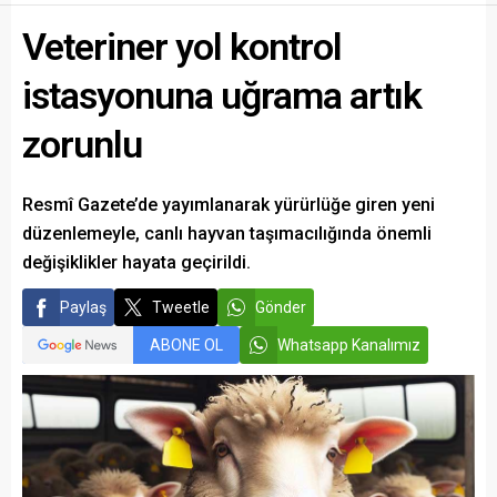
Veteriner yol kontrol
istasyonuna uğrama artık
zorunlu
Resmî Gazete’de yayımlanarak yürürlüğe giren yeni
düzenlemeyle, canlı hayvan taşımacılığında önemli
değişiklikler hayata geçirildi.
Paylaş
Tweetle
Gönder
ABONE OL
Whatsapp Kanalımız