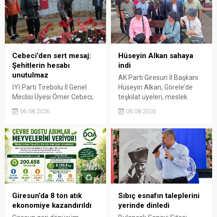
Cebeci’den sert mesaj:
Hüseyin Alkan sahaya
Şehitlerin hesabı
indi
unutulmaz
AK Parti Giresun İl Başkanı
İYİ Parti Tirebolu İl Genel
Hüseyin Alkan, Görele’de
Meclisi Üyesi Ömer Cebeci,
teşkilat üyeleri, meslek
Giresun Müdafaa-i Hukuk
odaları ve esnafla bir araya
06.08.2026
06.08.2026
Cemiyeti’nin Milli Mücadele
gelerek talep ve beklentileri
dönemindeki rolüne dikkat
dinledi.
çekti. Cebeci, Giresun’un
bağımsızlık mücadelesinde
üstlendiği tarihi
sorumluluğun gelecek
nesillere doğru anlatılması
gerektiğini söyledi.
Giresun’da 8 ton atık
Sıbıç esnafın taleplerini
ekonomiye kazandırıldı
yerinde dinledi