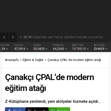
02:18
Hüseyin Alkan sahaya indi
DOLAR
EURO
STERLİN
BIST 100
BITCOIN
47,5916
55,0829
64,2043
13.703,13
$64609
Anasayfa
Eğitim & Sağlık
Çanakçı ÇPAL’de modern eğitim atağı
Çanakçı ÇPAL’de modern
eğitim atağı
Z-Kütüphane yenilendi, yeni atölyeler hizmete açıldı…