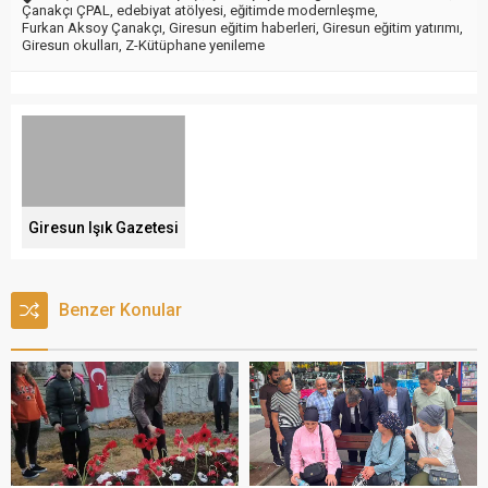
Çanakçı ÇPAL
,
edebiyat atölyesi
,
eğitimde modernleşme
,
Furkan Aksoy Çanakçı
,
Giresun eğitim haberleri
,
Giresun eğitim yatırımı
,
Giresun okulları
,
Z-Kütüphane yenileme
Giresun Işık Gazetesi
Benzer Konular