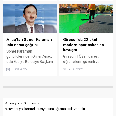
vatandaşlar, yüz binlerce
değerlendirdi. Sanayi esnafı
ambalajın çöpe gitmesini
da yaşadığı sorunları ve
önledi.
beklentilerini doğrudan
Başkan Sıbıç’a aktardı.
Anaç’tan Soner Karaman
Giresun’da 22 okul
için anma çağrısı
modern spor sahasına
kavuştu
Soner Karaman
gönüllülerinden Ömer Anaç,
Giresun İl Özel İdaresi,
eski Espiye Belediye Başkanı
öğrencilerin güvenli ve
Soner Karaman’ın vefatının
modern alanlarda spor
06.08.2026
06.08.2026
34’üncü yılı dolayısıyla
yapabilmesi amacıyla 22
açıklama yaptı. Anaç, ilçede
okulun bahçesini basketbol
görev yapmış ve hayatını
ve voleybol sahasına
kaybetmiş tüm belediye
dönüştürdü. Tamamlanan
başkanlarının ortak bir
çalışma, gençleri spora
etkinlikle anılmasını istedi.
yönlendirecek kalıcı
yatırımlar arasında yerini
Anasayfa
Gündem
aldı.
Veteriner yol kontrol istasyonuna uğrama artık zorunlu