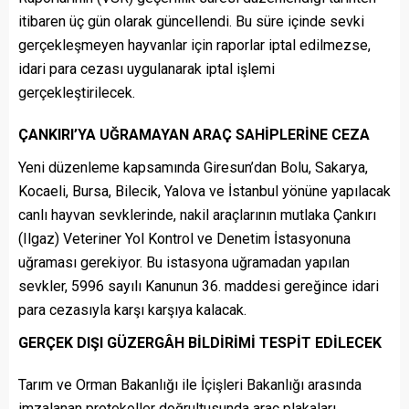
itibaren üç gün olarak güncellendi. Bu süre içinde sevki
gerçekleşmeyen hayvanlar için raporlar iptal edilmezse,
idari para cezası uygulanarak iptal işlemi
gerçekleştirilecek.
ÇANKIRI’YA UĞRAMAYAN ARAÇ SAHİPLERİNE CEZA
Yeni düzenleme kapsamında Giresun’dan Bolu, Sakarya,
Kocaeli, Bursa, Bilecik, Yalova ve İstanbul yönüne yapılacak
canlı hayvan sevklerinde, nakil araçlarının mutlaka Çankırı
(Ilgaz) Veteriner Yol Kontrol ve Denetim İstasyonuna
uğraması gerekiyor. Bu istasyona uğramadan yapılan
sevkler, 5996 sayılı Kanunun 36. maddesi gereğince idari
para cezasıyla karşı karşıya kalacak.
GERÇEK DIŞI GÜZERGÂH BİLDİRİMİ TESPİT EDİLECEK
Tarım ve Orman Bakanlığı ile İçişleri Bakanlığı arasında
imzalanan protokoller doğrultusunda araç plakaları