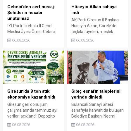
Cebeci’den sert mesaj:
Hüseyin Alkan sahaya
Şehitlerin hesabı
indi
unutulmaz
AK Parti Giresun İl Başkanı
İYİ Parti Tirebolu İl Genel
Hüseyin Alkan, Görele’de
Meclisi Üyesi Ömer Cebeci,
teşkilat üyeleri, meslek
Giresun Müdafaa-i Hukuk
odaları ve esnafla bir araya
06.08.2026
06.08.2026
Cemiyeti’nin Milli Mücadele
gelerek talep ve beklentileri
dönemindeki rolüne dikkat
dinledi.
çekti. Cebeci, Giresun’un
bağımsızlık mücadelesinde
üstlendiği tarihi
sorumluluğun gelecek
nesillere doğru anlatılması
gerektiğini söyledi.
Giresun’da 8 ton atık
Sıbıç esnafın taleplerini
ekonomiye kazandırıldı
yerinde dinledi
Giresun geri dönüşüm
Bulancak Sanayi Sitesi
çalışmalarında temmuz ayı
esnafıyla kahvaltıda buluşan
verileri açıklandı. Depozito
Belediye Başkanı Necmi
Olan Ambalajlar
Sıbıç, bölgede yapılması
06.08.2026
06.08.2026
uygulamasına destek veren
planlanan çalışmaları