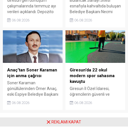
Giresun geri dönüşüm
Bulancak Sanayi Sitesi
çalışmalarında temmuz ayı
esnafıyla kahvaltıda buluşan
verileri açıklandı. Depozito
Belediye Başkanı Necmi
Olan Ambalajlar
Sıbıç, bölgede yapılması
06.08.2026
06.08.2026
uygulamasına destek veren
planlanan çalışmaları
vatandaşlar, yüz binlerce
değerlendirdi. Sanayi esnafı
ambalajın çöpe gitmesini
da yaşadığı sorunları ve
önledi.
beklentilerini doğrudan
Başkan Sıbıç’a aktardı.
Anaç’tan Soner Karaman
Giresun’da 22 okul
için anma çağrısı
modern spor sahasına
kavuştu
Soner Karaman
gönüllülerinden Ömer Anaç,
Giresun İl Özel İdaresi,
eski Espiye Belediye Başkanı
öğrencilerin güvenli ve
Soner Karaman’ın vefatının
modern alanlarda spor
06.08.2026
06.08.2026
34’üncü yılı dolayısıyla
yapabilmesi amacıyla 22
açıklama yaptı. Anaç, ilçede
okulun bahçesini basketbol
görev yapmış ve hayatını
ve voleybol sahasına
REKLAMI KAPAT
kaybetmiş tüm belediye
dönüştürdü. Tamamlanan