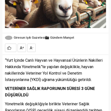
Giresun Işık Gazetesi
Gündem
Manşet
A
A
+
-
“Yurt İçinde Canlı Hayvan ve Hayvansal Ürünlerin Nakilleri
Hakkında Yönetmelik”te yapılan değişiklikle, hayvan
nakillerinde Veteriner Yol Kontrol ve Denetim
İstasyonlarına (YKDİ) uğrama yükümlülüğü getirildi.
VETERİNER SAĞLIK RAPORUNUN SÜRESİ 3 GÜNE
DÜŞÜRÜLDÜ
Yönetmelik değişikliğiyle birlikte Veteriner Sağlık
Raporlarının (VSR) geçerlilik süresi düzenlendiği tarihten