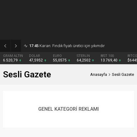
17:45
Karan: Fındık fiyatı üretici için yıkımdır
GRAM ALTIN
DOLAR
EURO
STERLİN
BIST 100
BITCO
6.520,79
47,5952
55,0575
64,2502
13.769,40
$644
Sesli Gazete
Anasayfa
Sesli Gazete
GENEL KATEGORİ REKLAMI