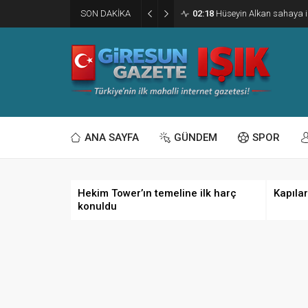
SON DAKİKA
02:18
Hüseyin Alkan sahaya i
ANA SAYFA
GÜNDEM
SPOR
Hekim Tower’ın temeline ilk harç
Kapılar
konuldu