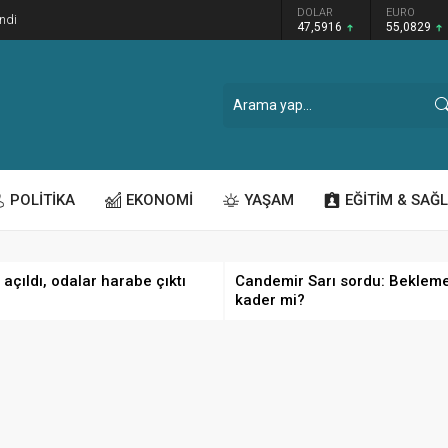
GRAM ALTIN
DOLAR
EURO
ndi
6.521,34
47,5916
55,0829
POLİTİKA
EKONOMİ
YAŞAM
EĞİTİM & SAĞL
 açıldı, odalar harabe çıktı
Candemir Sarı sordu: Beklem
kader mi?