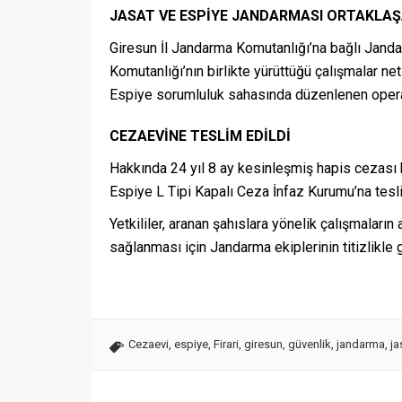
JASAT VE ESPİYE JANDARMASI ORTAKLAŞ
Giresun İl Jandarma Komutanlığı’na bağlı Janda
Komutanlığı’nın birlikte yürüttüğü çalışmalar net
Espiye sorumluluk sahasında düzenlenen operas
CEZAEVİNE TESLİM EDİLDİ
Hakkında 24 yıl 8 ay kesinleşmiş hapis cezası bu
Espiye L Tipi Kapalı Ceza İnfaz Kurumu’na tesli
Yetkililer, aranan şahıslara yönelik çalışmaların
sağlanması için Jandarma ekiplerinin titizlikle 
Cezaevi
,
espiye
,
Firari
,
giresun
,
güvenlik
,
jandarma
,
ja