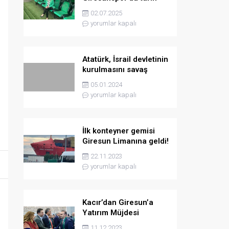
yazmaya hazırlanıyor
02.07.2025
yorumlar kapalı
Atatürk, İsrail devletinin
kurulmasını savaş
sebebi olarak ilân
05.01.2024
etmişti
yorumlar kapalı
İlk konteyner gemisi
Giresun Limanına geldi!
22.11.2023
yorumlar kapalı
Kacır’dan Giresun’a
Yatırım Müjdesi
11.12.2023