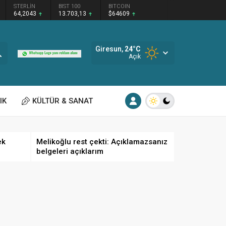
STERLİN
BIST 100
BITCOIN
64,2043
13.703,13
$64609
Giresun,
24
°C
Açık
IK
KÜLTÜR & SANAT
ek
Melikoğlu rest çekti: Açıklamazsanız
belgeleri açıklarım