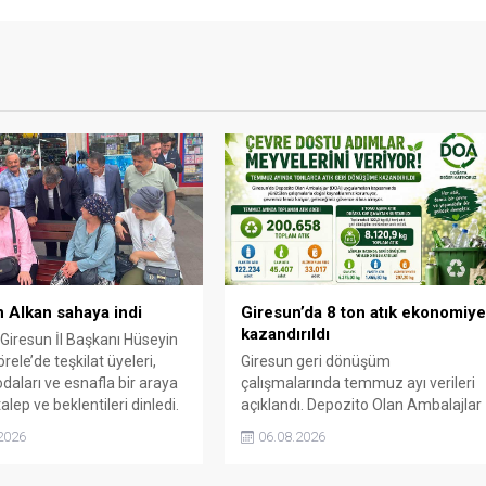
 Alkan sahaya indi
Giresun’da 8 ton atık ekonomiy
kazandırıldı
 Giresun İl Başkanı Hüseyin
rele’de teşkilat üyeleri,
Giresun geri dönüşüm
daları ve esnafla bir araya
çalışmalarında temmuz ayı verileri
alep ve beklentileri dinledi.
açıklandı. Depozito Olan Ambalajlar
uygulamasına destek veren
2026
06.08.2026
vatandaşlar, yüz binlerce ambalajın
çöpe gitmesini önledi.