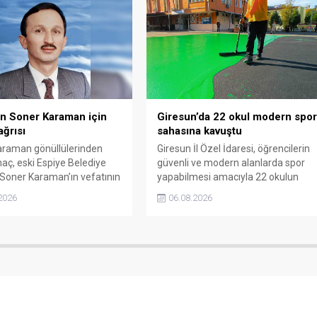
n Soner Karaman için
Giresun’da 22 okul modern spo
ğrısı
sahasına kavuştu
araman gönüllülerinden
Giresun İl Özel İdaresi, öğrencilerin
ç, eski Espiye Belediye
güvenli ve modern alanlarda spor
Soner Karaman’ın vefatının
yapabilmesi amacıyla 22 okulun
ılı dolayısıyla açıklama
bahçesini basketbol ve voleybol
2026
06.08.2026
naç, ilçede görev yapmış ve
sahasına dönüştürdü. Tamamlanan
 kaybetmiş tüm belediye
çalışma, gençleri spora
ının ortak bir etkinlikle
yönlendirecek kalıcı yatırımlar
ı istedi.
arasında yerini aldı.