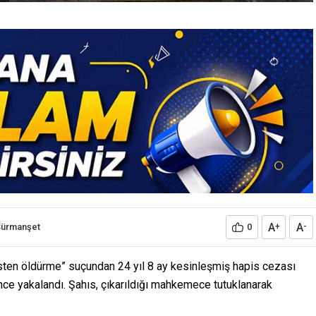
A
A
Sürmanşet
0
+
-
ten öldürme” suçundan 24 yıl 8 ay kesinleşmiş hapis cezası
ince yakalandı. Şahıs, çıkarıldığı mahkemece tutuklanarak