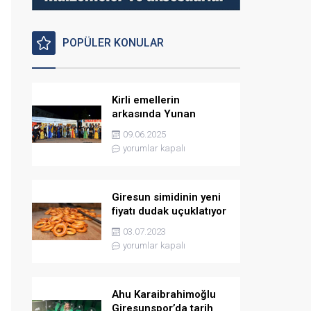
POPÜLER KONULAR
Kirli emellerin
arkasında Yunan
istihbaratı var
09.06.2025
yorumlar kapalı
Giresun simidinin yeni
fiyatı dudak uçuklatıyor
03.07.2023
yorumlar kapalı
Ahu Karaibrahimoğlu
Giresunspor’da tarih