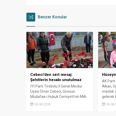
Benzer Konular
Cebeci’den sert mesaj:
Hüseyin
Şehitlerin hesabı unutulmaz
AK Parti
İYİ Parti Tirebolu İl Genel Meclisi
Alkan, Gö
Üyesi Ömer Cebeci, Giresun
meslek o
Müdafaa-i Hukuk Cemiyeti’nin Milli
gelerek t
Mücadele dönemindeki rolüne
06.08.2026
06.08.
dikkat çekti. Cebeci, Giresun’un
bağımsızlık mücadelesinde