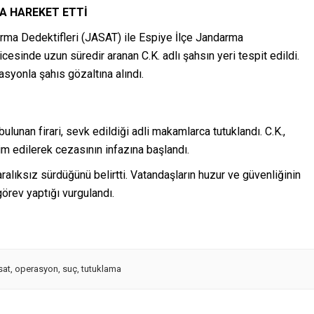
A HAREKET ETTİ
rma Dedektifleri (JASAT) ile Espiye İlçe Jandarma
icesinde uzun süredir aranan C.K. adlı şahsın yeri tespit edildi.
yonla şahıs gözaltına alındı.
lunan firari, sevk edildiği adli makamlarca tutuklandı. C.K.,
m edilerek cezasının infazına başlandı.
 aralıksız sürdüğünü belirtti. Vatandaşların huzur ve güvenliğinin
görev yaptığı vurgulandı.
sat
,
operasyon
,
suç
,
tutuklama