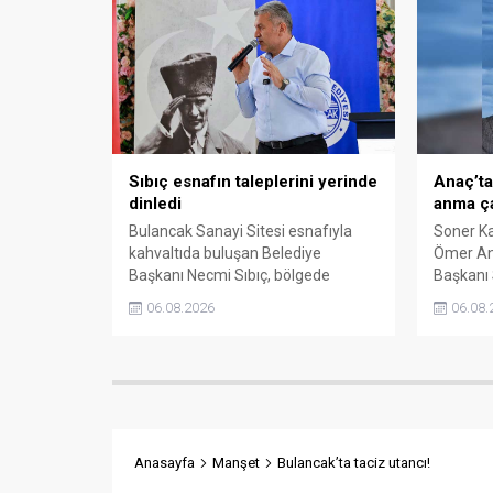
üstlendiği tarihi sorumluluğun
gelecek nesillere doğru anlatılması
gerektiğini söyledi.
Sıbıç esnafın taleplerini yerinde
Anaç’ta
dinledi
anma ça
Bulancak Sanayi Sitesi esnafıyla
Soner K
kahvaltıda buluşan Belediye
Ömer Ana
Başkanı Necmi Sıbıç, bölgede
Başkanı 
yapılması planlanan çalışmaları
34’üncü y
06.08.2026
06.08.
değerlendirdi. Sanayi esnafı da
yaptı. A
yaşadığı sorunları ve beklentilerini
hayatını
doğrudan Başkan Sıbıç’a aktardı.
başkanlar
anılmasın
Anasayfa
Manşet
Bulancak’ta taciz utancı!