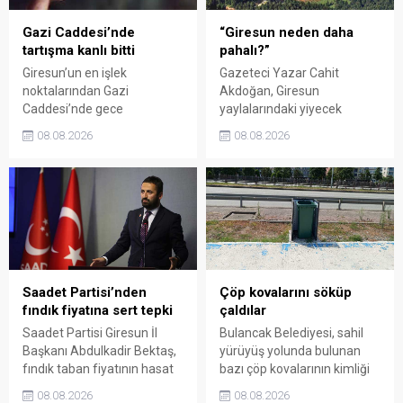
Gazi Caddesi’nde
“Giresun neden daha
tartışma kanlı bitti
pahalı?”
Giresun’un en işlek
Gazeteci Yazar Cahit
noktalarından Gazi
Akdoğan, Giresun
Caddesi’nde gece
yaylalarındaki yiyecek
saatlerinde çıkan silahlı
fiyatlarının çevre illere göre
08.08.2026
08.08.2026
kavgada A.E. ayağından
belirgin biçimde yüksek
vuruldu. Olay sonrası
olduğunu savunarak Giresun
bölgede kısa süreli panik
Valiliği, Tarım ve Orman İl
yaşanırken polis geniş çaplı
Müdürlüğü ile ilgili kurumları
soruşturma başlattı.
denetime çağırdı. Akdoğan,
yüzde 50’ye ulaşan fiyat
farklarının araştırılması
gerektiğini söyledi.
Saadet Partisi’nden
Çöp kovalarını söküp
fındık fiyatına sert tepki
çaldılar
Saadet Partisi Giresun İl
Bulancak Belediyesi, sahil
Başkanı Abdulkadir Bektaş,
yürüyüş yolunda bulunan
fındık taban fiyatının hasat
bazı çöp kovalarının kimliği
başlamasına rağmen
belirsiz kişi ya da kişilerce
08.08.2026
08.08.2026