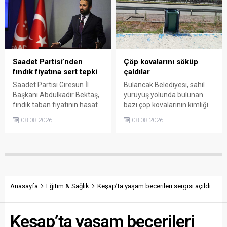
yaşanırken polis geniş çaplı
Müdürlüğü ile ilgili kurumları
soruşturma başlattı.
denetime çağırdı. Akdoğan,
yüzde 50’ye ulaşan fiyat
farklarının araştırılması
gerektiğini söyledi.
Saadet Partisi’nden
Çöp kovalarını söküp
fındık fiyatına sert tepki
çaldılar
Saadet Partisi Giresun İl
Bulancak Belediyesi, sahil
Başkanı Abdulkadir Bektaş,
yürüyüş yolunda bulunan
fındık taban fiyatının hasat
bazı çöp kovalarının kimliği
başlamasına rağmen
belirsiz kişi ya da kişilerce
08.08.2026
08.08.2026
açıklanmamasına tepki
sökülerek çalındığını açıkladı.
gösterdi. Bektaş,
Belediye, kamu malına zarar
maliyetlerin katlandığını
verenlerin tespiti için
belirterek üreticiyi memnun
vatandaşlardan ihbar
edecek taban fiyatın en az
desteği istedi.
350 lira olması gerektiğini
savundu.
Anasayfa
Eğitim & Sağlık
Keşap’ta yaşam becerileri sergisi açıldı
Keşap’ta yaşam becerileri