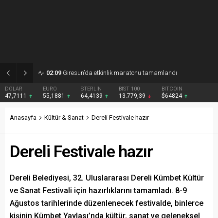
02:09
Giresun’da etkinlik maratonu tamamlandı
DOLAR
EURO
STERLİN
BIST 100
BITCOIN
47,7111
55,1881
64,4139
13.779,39
$64824
Anasayfa
Kültür & Sanat
Dereli Festivale hazır
Dereli Festivale hazır
Dereli Belediyesi, 32. Uluslararası Dereli Kümbet Kültür
ve Sanat Festivali için hazırlıklarını tamamladı. 8-9
Ağustos tarihlerinde düzenlenecek festivalde, binlerce
kişinin Kümbet Yaylası’nda kültür, sanat ve geleneksel