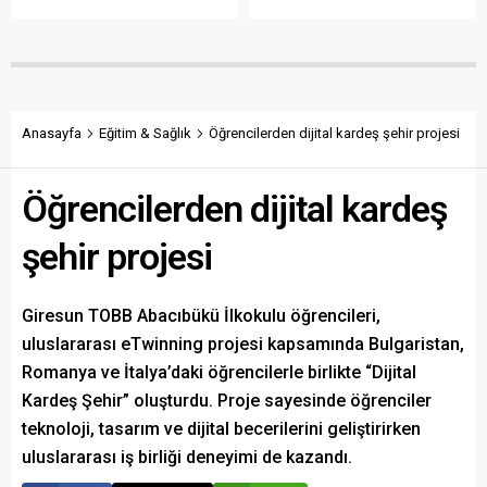
açıklanmamasına tepki
sökülerek çalındığını açıkladı.
gösterdi. Bektaş,
Belediye, kamu malına zarar
maliyetlerin katlandığını
verenlerin tespiti için
belirterek üreticiyi memnun
vatandaşlardan ihbar
edecek taban fiyatın en az
desteği istedi.
350 lira olması gerektiğini
savundu.
Anasayfa
Eğitim & Sağlık
Öğrencilerden dijital kardeş şehir projesi
Öğrencilerden dijital kardeş
şehir projesi
Giresun TOBB Abacıbükü İlkokulu öğrencileri,
uluslararası eTwinning projesi kapsamında Bulgaristan,
Romanya ve İtalya’daki öğrencilerle birlikte “Dijital
Kardeş Şehir” oluşturdu. Proje sayesinde öğrenciler
teknoloji, tasarım ve dijital becerilerini geliştirirken
uluslararası iş birliği deneyimi de kazandı.