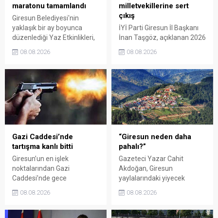
maratonu tamamlandı
milletvekillerine sert
çıkış
Giresun Belediyesi'nin
yaklaşık bir ay boyunca
İYİ Parti Giresun İl Başkanı
düzenlediği Yaz Etkinlikleri,
İnan Taşgöz, açıklanan 2026
binlerce vatandaşı kültür,
yılı fındık alım fiyatı
08.08.2026
08.08.2026
sanat ve eğlenceyle
üzerinden iktidar
buluşturdu. Yoğun ilgi gören
milletvekillerini sert sözlerle
organizasyonun ardından
eleştirdi. Taşgöz, üreticinin
Kadın El Emeği Pazarı'nın
emeğinin karşılığını
süresi de 16 Ağustos'a
alamadığını savunarak,
kadar uzatıldı.
Giresun milletvekillerini
sessiz kalmakla suçladı.
Gazi Caddesi’nde
“Giresun neden daha
tartışma kanlı bitti
pahalı?”
Giresun’un en işlek
Gazeteci Yazar Cahit
noktalarından Gazi
Akdoğan, Giresun
Caddesi’nde gece
yaylalarındaki yiyecek
saatlerinde çıkan silahlı
fiyatlarının çevre illere göre
08.08.2026
08.08.2026
kavgada A.E. ayağından
belirgin biçimde yüksek
vuruldu. Olay sonrası
olduğunu savunarak Giresun
bölgede kısa süreli panik
Valiliği, Tarım ve Orman İl