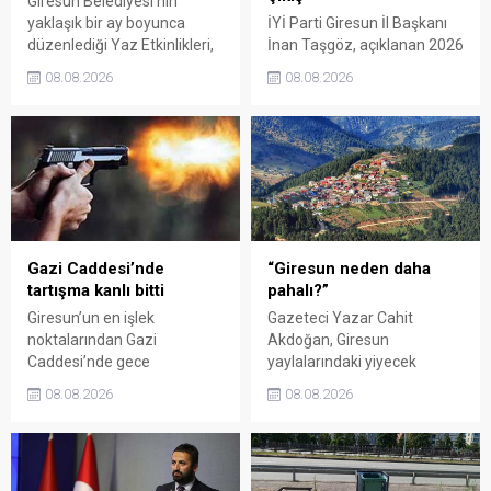
Giresun Belediyesi'nin
yaklaşık bir ay boyunca
İYİ Parti Giresun İl Başkanı
düzenlediği Yaz Etkinlikleri,
İnan Taşgöz, açıklanan 2026
binlerce vatandaşı kültür,
yılı fındık alım fiyatı
08.08.2026
08.08.2026
sanat ve eğlenceyle
üzerinden iktidar
buluşturdu. Yoğun ilgi gören
milletvekillerini sert sözlerle
organizasyonun ardından
eleştirdi. Taşgöz, üreticinin
Kadın El Emeği Pazarı'nın
emeğinin karşılığını
süresi de 16 Ağustos'a
alamadığını savunarak,
kadar uzatıldı.
Giresun milletvekillerini
sessiz kalmakla suçladı.
Gazi Caddesi’nde
“Giresun neden daha
tartışma kanlı bitti
pahalı?”
Giresun’un en işlek
Gazeteci Yazar Cahit
noktalarından Gazi
Akdoğan, Giresun
Caddesi’nde gece
yaylalarındaki yiyecek
saatlerinde çıkan silahlı
fiyatlarının çevre illere göre
08.08.2026
08.08.2026
kavgada A.E. ayağından
belirgin biçimde yüksek
vuruldu. Olay sonrası
olduğunu savunarak Giresun
bölgede kısa süreli panik
Valiliği, Tarım ve Orman İl
yaşanırken polis geniş çaplı
Müdürlüğü ile ilgili kurumları