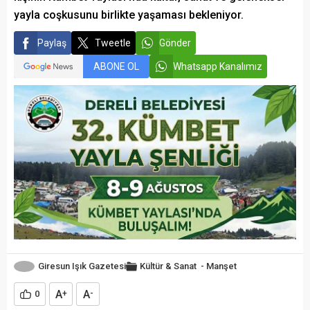
yayla coşkusunu birlikte yaşaması bekleniyor.
Paylaş
Tweetle
Gönder
ABONE OL
Whatsapp Kanalımız
Giresun Işık Gazetesi
Kültür & Sanat
-
Manşet
A
A
0
+
-