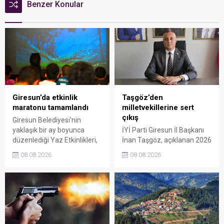
Benzer Konular
Giresun’da etkinlik
Taşgöz’den
maratonu tamamlandı
milletvekillerine sert
çıkış
Giresun Belediyesi'nin
yaklaşık bir ay boyunca
İYİ Parti Giresun İl Başkanı
düzenlediği Yaz Etkinlikleri,
İnan Taşgöz, açıklanan 2026
binlerce vatandaşı kültür,
yılı fındık alım fiyatı
08.08.2026
08.08.2026
sanat ve eğlenceyle
üzerinden iktidar
buluşturdu. Yoğun ilgi gören
milletvekillerini sert sözlerle
organizasyonun ardından
eleştirdi. Taşgöz, üreticinin
Kadın El Emeği Pazarı'nın
emeğinin karşılığını
süresi de 16 Ağustos'a
alamadığını savunarak,
kadar uzatıldı.
Giresun milletvekillerini
sessiz kalmakla suçladı.