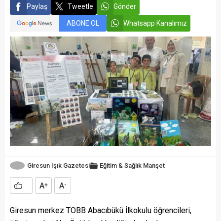
Paylaş
Tweetle
Gönder
ABONE OL
Whatsapp Kanalımız
Giresun Işık Gazetesi
Eğitim & Sağlık
Manşet
A
A
+
-
Giresun merkez TOBB Abacıbükü İlkokulu öğrencileri,