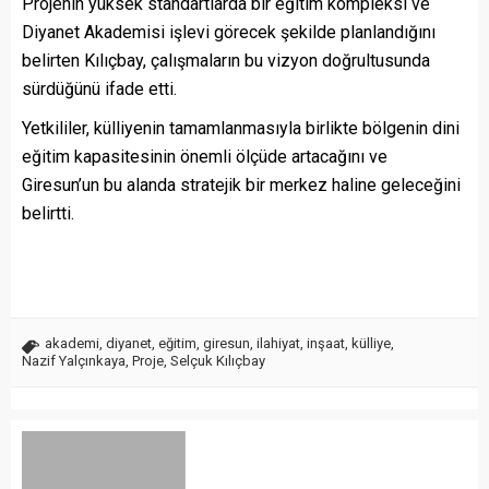
Projenin yüksek standartlarda bir eğitim kompleksi ve
Diyanet Akademisi işlevi görecek şekilde planlandığını
belirten Kılıçbay, çalışmaların bu vizyon doğrultusunda
sürdüğünü ifade etti.
Yetkililer, külliyenin tamamlanmasıyla birlikte bölgenin dini
eğitim kapasitesinin önemli ölçüde artacağını ve
Giresun’un bu alanda stratejik bir merkez haline geleceğini
belirtti.
akademi
,
diyanet
,
eğitim
,
giresun
,
ilahiyat
,
inşaat
,
külliye
,
Nazif Yalçınkaya
,
Proje
,
Selçuk Kılıçbay