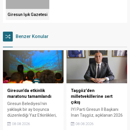
Giresun Işık Gazetesi
Benzer Konular
Giresun’da etkinlik
Taşgöz’den
maratonu tamamlandı
milletvekillerine sert
çıkış
Giresun Belediyesi'nin
yaklaşık bir ay boyunca
İYİ Parti Giresun İl Başkanı
düzenlediği Yaz Etkinlikleri,
İnan Taşgöz, açıklanan 2026
binlerce vatandaşı kültür,
yılı fındık alım fiyatı
08.08.2026
08.08.2026
sanat ve eğlenceyle
üzerinden iktidar