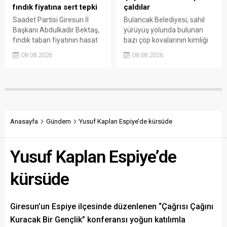
fındık fiyatına sert tepki
çaldılar
Saadet Partisi Giresun İl
Bulancak Belediyesi, sahil
Başkanı Abdulkadir Bektaş,
yürüyüş yolunda bulunan
fındık taban fiyatının hasat
bazı çöp kovalarının kimliği
başlamasına rağmen
belirsiz kişi ya da kişilerce
08.08.2026
08.08.2026
açıklanmamasına tepki
sökülerek çalındığını açıkladı.
gösterdi. Bektaş,
Belediye, kamu malına zarar
maliyetlerin katlandığını
verenlerin tespiti için
belirterek üreticiyi memnun
vatandaşlardan ihbar
edecek taban fiyatın en az
desteği istedi.
350 lira olması gerektiğini
savundu.
Anasayfa
Gündem
Yusuf Kaplan Espiye’de kürsüde
Yusuf Kaplan Espiye’de
kürsüde
Giresun’un Espiye ilçesinde düzenlenen “Çağrısı Çağını
Kuracak Bir Gençlik” konferansı yoğun katılımla