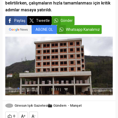
belirtilirken, çalışmaların hızla tamamlanması için kritik
adımlar masaya yatırıldı.
Paylaş
Tweetle
Gönder
ABONE OL
Whatsapp Kanalımız
Giresun Işık Gazetesi
Gündem
-
Manşet
A
A
0
+
-