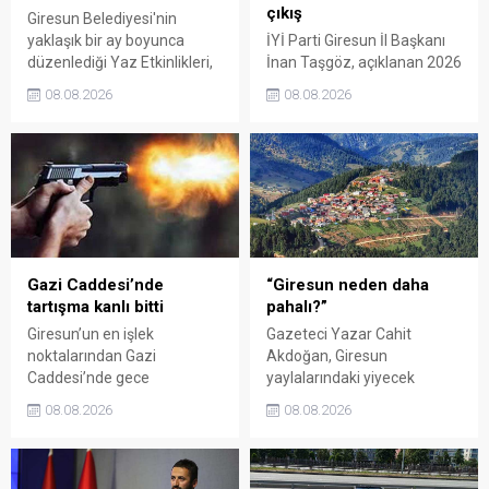
çıkış
Giresun Belediyesi'nin
yaklaşık bir ay boyunca
İYİ Parti Giresun İl Başkanı
düzenlediği Yaz Etkinlikleri,
İnan Taşgöz, açıklanan 2026
binlerce vatandaşı kültür,
yılı fındık alım fiyatı
08.08.2026
08.08.2026
sanat ve eğlenceyle
üzerinden iktidar
buluşturdu. Yoğun ilgi gören
milletvekillerini sert sözlerle
organizasyonun ardından
eleştirdi. Taşgöz, üreticinin
Kadın El Emeği Pazarı'nın
emeğinin karşılığını
süresi de 16 Ağustos'a
alamadığını savunarak,
kadar uzatıldı.
Giresun milletvekillerini
sessiz kalmakla suçladı.
Gazi Caddesi’nde
“Giresun neden daha
tartışma kanlı bitti
pahalı?”
Giresun’un en işlek
Gazeteci Yazar Cahit
noktalarından Gazi
Akdoğan, Giresun
Caddesi’nde gece
yaylalarındaki yiyecek
saatlerinde çıkan silahlı
fiyatlarının çevre illere göre
08.08.2026
08.08.2026
kavgada A.E. ayağından
belirgin biçimde yüksek
vuruldu. Olay sonrası
olduğunu savunarak Giresun
bölgede kısa süreli panik
Valiliği, Tarım ve Orman İl
yaşanırken polis geniş çaplı
Müdürlüğü ile ilgili kurumları