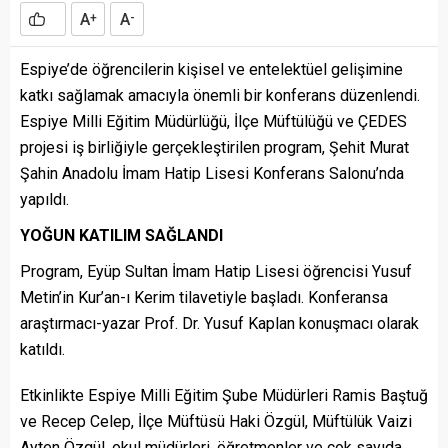
A
A
+
-
Espiye’de öğrencilerin kişisel ve entelektüel gelişimine
katkı sağlamak amacıyla önemli bir konferans düzenlendi.
Espiye Milli Eğitim Müdürlüğü, İlçe Müftülüğü ve ÇEDES
projesi iş birliğiyle gerçekleştirilen program, Şehit Murat
Şahin Anadolu İmam Hatip Lisesi Konferans Salonu’nda
yapıldı.
YOĞUN KATILIM SAĞLANDI
Program, Eyüp Sultan İmam Hatip Lisesi öğrencisi Yusuf
Metin’in Kur’an-ı Kerim tilavetiyle başladı. Konferansa
araştırmacı-yazar Prof. Dr. Yusuf Kaplan konuşmacı olarak
katıldı.
Etkinlikte Espiye Milli Eğitim Şube Müdürleri Ramis Baştuğ
ve Recep Celep, İlçe Müftüsü Haki Özgül, Müftülük Vaizi
Ayten Özgül, okul müdürleri, öğretmenler ve çok sayıda