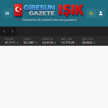
02:12
Fındığın Geleceği İçin Yeni Bir Politika Şart
DOLAR
EURO
STERLİN
BIST 100
BITCOIN
47,7111
55,1881
64,4139
13.779,39
$64922