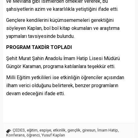
ve Mevlânâ gibi isimlerden örnekler vererek, bu
şahsiyetlerin azim ve kararlılıkla yetiştiğini ifade etti.
Gençlere kendilerini küçümsememeleri gerektiğini
söyleyen Kaplan, bol bol kitap okumaları ve araştırma
yapmaları tavsiyesinde bulundu.
PROGRAM TAKDİR TOPLADI
Şehit Murat Şahin Anadolu İmam Hatip Lisesi Müdürü
Güngör Karaman, programa katılanlara teşekkür etti.
Milli Eğitim yetkilileri ise etkinliğin öğrenciler açısından
ilham verici olduğunu belirterek, benzer programların
devam edeceğini ifade etti.
ÇEDES
,
eğitim
,
espiye
,
etkinlik
,
gençlik
,
giresun
,
İmam Hatip
,
Konferans
,
öğrenci
,
Yusuf Kaplan