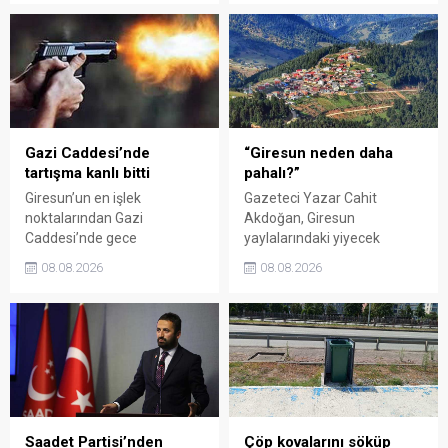
buluşturdu. Yoğun ilgi gören
milletvekillerini sert sözlerle
organizasyonun ardından
eleştirdi. Taşgöz, üreticinin
Kadın El Emeği Pazarı'nın
emeğinin karşılığını
süresi de 16 Ağustos'a
alamadığını savunarak,
kadar uzatıldı.
Giresun milletvekillerini
sessiz kalmakla suçladı.
Gazi Caddesi’nde
“Giresun neden daha
tartışma kanlı bitti
pahalı?”
Giresun’un en işlek
Gazeteci Yazar Cahit
noktalarından Gazi
Akdoğan, Giresun
Caddesi’nde gece
yaylalarındaki yiyecek
saatlerinde çıkan silahlı
fiyatlarının çevre illere göre
08.08.2026
08.08.2026
kavgada A.E. ayağından
belirgin biçimde yüksek
vuruldu. Olay sonrası
olduğunu savunarak Giresun
bölgede kısa süreli panik
Valiliği, Tarım ve Orman İl
yaşanırken polis geniş çaplı
Müdürlüğü ile ilgili kurumları
soruşturma başlattı.
denetime çağırdı. Akdoğan,
yüzde 50’ye ulaşan fiyat
farklarının araştırılması
gerektiğini söyledi.
Saadet Partisi’nden
Çöp kovalarını söküp