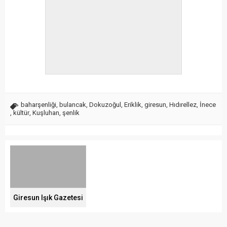
baharşenliği
,
bulancak
,
Dokuzoğul
,
Eriklik
,
giresun
,
Hıdırellez
,
İnece
,
kültür
,
Kuşluhan
,
şenlik
Giresun Işık Gazetesi