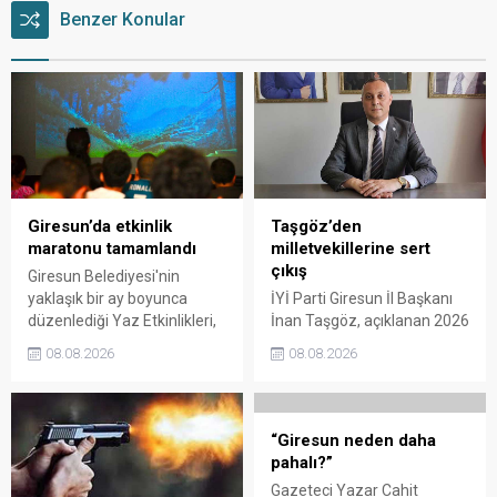
Benzer Konular
Giresun’da etkinlik
Taşgöz’den
maratonu tamamlandı
milletvekillerine sert
çıkış
Giresun Belediyesi'nin
yaklaşık bir ay boyunca
İYİ Parti Giresun İl Başkanı
düzenlediği Yaz Etkinlikleri,
İnan Taşgöz, açıklanan 2026
binlerce vatandaşı kültür,
yılı fındık alım fiyatı
08.08.2026
08.08.2026
sanat ve eğlenceyle
üzerinden iktidar
buluşturdu. Yoğun ilgi gören
milletvekillerini sert sözlerle
organizasyonun ardından
eleştirdi. Taşgöz, üreticinin
Kadın El Emeği Pazarı'nın
emeğinin karşılığını
“Giresun neden daha
süresi de 16 Ağustos'a
alamadığını savunarak,
pahalı?”
kadar uzatıldı.
Giresun milletvekillerini
Gazeteci Yazar Cahit