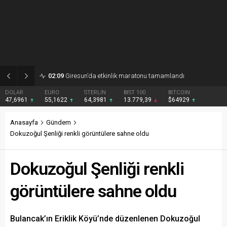
02:09
Giresun’da etkinlik maratonu tamamlandı
DOLAR
EURO
STERLİN
BIST 100
BITCOIN
47,6961
55,1622
64,3981
13.779,39
$64929
Anasayfa
Gündem
Dokuzoğul Şenliği renkli görüntülere sahne oldu
Dokuzoğul Şenliği renkli
görüntülere sahne oldu
Bulancak’ın Eriklik Köyü’nde düzenlenen Dokuzoğul