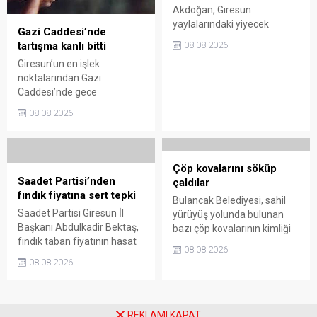
sessiz kalmakla suçladı.
Akdoğan, Giresun
yaylalarındaki yiyecek
Gazi Caddesi’nde
fiyatlarının çevre illere göre
tartışma kanlı bitti
08.08.2026
belirgin biçimde yüksek
Giresun’un en işlek
olduğunu savunarak Giresun
noktalarından Gazi
Valiliği, Tarım ve Orman İl
Caddesi’nde gece
Müdürlüğü ile ilgili kurumları
saatlerinde çıkan silahlı
denetime çağırdı. Akdoğan,
08.08.2026
kavgada A.E. ayağından
yüzde 50’ye ulaşan fiyat
vuruldu. Olay sonrası
farklarının araştırılması
bölgede kısa süreli panik
gerektiğini söyledi.
yaşanırken polis geniş çaplı
Çöp kovalarını söküp
soruşturma başlattı.
Saadet Partisi’nden
çaldılar
fındık fiyatına sert tepki
Bulancak Belediyesi, sahil
Saadet Partisi Giresun İl
yürüyüş yolunda bulunan
Başkanı Abdulkadir Bektaş,
bazı çöp kovalarının kimliği
fındık taban fiyatının hasat
belirsiz kişi ya da kişilerce
08.08.2026
başlamasına rağmen
sökülerek çalındığını açıkladı.
08.08.2026
açıklanmamasına tepki
Belediye, kamu malına zarar
gösterdi. Bektaş,
verenlerin tespiti için
maliyetlerin katlandığını
vatandaşlardan ihbar
belirterek üreticiyi memnun
desteği istedi.
REKLAMI KAPAT