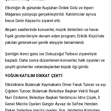
Etkinliğin ilk gününde Kuşluhan Ördek Gölü ve İnperi
Mağarası yürüyüşü gerçekleştirildi. Katılımcılar ayrıca
İnece Gelin Kayası’nı ziyaret etti.
Akşam saatlerinde konserler, müzik dinletileri ve havai
fişek gösterileriyle devam eden program, Eriklik Köyü’nde
yakılan geleneksel şenlik ateşiyle tamamlandı.
Şenliğin ikinci günü ise Dokuzoğul Türbesi ziyaretiyle
başladı. Daha sonra düzenlenen konserler, halk oyunları ve
çeşitli gösteriler vatandaşlardan büyük ilgi gördü.
YOĞUN KATILIM DİKKAT ÇEKTİ
Etkinliklere Bulancak Kaymakamı Ömer Faruk Tuncer ve eşi
Çiğdem Tuncer, Bulancak Belediye Başkan Vekili Reşat
Nuri Özdemir, Belediye Başkan Yardımcısı İdris Çiçek, İl
Genel Meclis Üyeleri Güngör Ayvaz ile Sefine Henden
Peker, belediye meclis üyeleri, İlçe Jandarma Komutanı