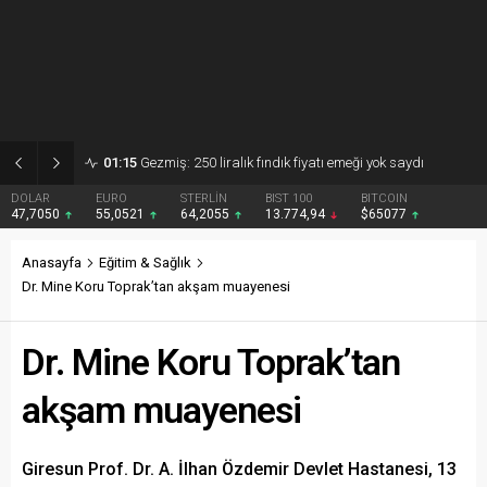
01:15
Gezmiş: 250 liralık fındık fiyatı emeği yok saydı
DOLAR
EURO
STERLİN
BIST 100
BITCOIN
47,7050
55,0521
64,2055
13.774,94
$65077
Anasayfa
Eğitim & Sağlık
Dr. Mine Koru Toprak’tan akşam muayenesi
Dr. Mine Koru Toprak’tan
akşam muayenesi
Giresun Prof. Dr. A. İlhan Özdemir Devlet Hastanesi, 13