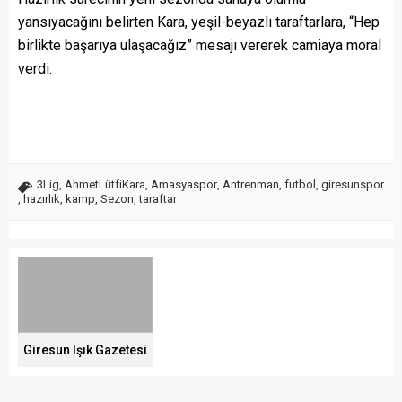
yansıyacağını belirten Kara, yeşil-beyazlı taraftarlara, “Hep
birlikte başarıya ulaşacağız” mesajı vererek camiaya moral
verdi.
3Lig
,
AhmetLütfiKara
,
Amasyaspor
,
Antrenman
,
futbol
,
giresunspor
,
hazırlık
,
kamp
,
Sezon
,
taraftar
Giresun Işık Gazetesi