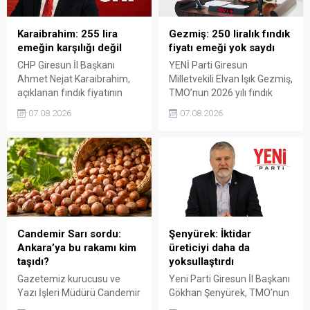
Karaibrahim: 255 lira
Gezmiş: 250 liralık fındık
emeğin karşılığı değil
fiyatı emeği yok saydı
CHP Giresun İl Başkanı
YENİ Parti Giresun
Ahmet Nejat Karaibrahim,
Milletvekili Elvan Işık Gezmiş,
açıklanan fındık fiyatının
TMO’nun 2026 yılı fındık
artan üretim maliyetleri
fiyatına sert tepki gösterdi.
07.08.2026
07.08.2026
karşısında yetersiz kaldığını
Açıklanan rakamın üreticinin
belirterek, üreticinin
artan maliyetlerini
emeğinin korunmasını
karşılamadığını belirten
istedi. Karaibrahim,
Gezmiş, “Üreticiyi yok
sürdürülebilir üretim için
sayanı, günü geldiğinde
fiyat politikasının yeniden
üretici de yok sayacaktır”
değerlendirilmesi gerektiğini
dedi.
söyledi.
Candemir Sarı sordu:
Şenyürek: İktidar
Ankara’ya bu rakamı kim
üreticiyi daha da
taşıdı?
yoksullaştırdı
Gazetemiz kurucusu ve
Yeni Parti Giresun İl Başkanı
Yazı İşleri Müdürü Candemir
Gökhan Şenyürek, TMO’nun
Sarı, fındık fiyatı
Giresun kalite fındık için