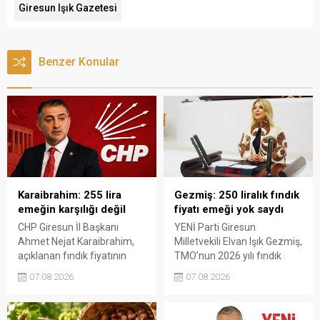
Giresun Işık Gazetesi
Benzer Konular
Karaibrahim: 255 lira
Gezmiş: 250 liralık fındık
emeğin karşılığı değil
fiyatı emeği yok saydı
CHP Giresun İl Başkanı
YENİ Parti Giresun
Ahmet Nejat Karaibrahim,
Milletvekili Elvan Işık Gezmiş,
açıklanan fındık fiyatının
TMO’nun 2026 yılı fındık
artan üretim maliyetleri
fiyatına sert tepki gösterdi.
07.08.2026
07.08.2026
karşısında yetersiz kaldığını
Açıklanan rakamın üreticinin
belirterek, üreticinin
artan maliyetlerini
emeğinin korunmasını
karşılamadığını belirten