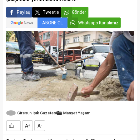
Paylaş
Tweetle
Gönder
ABONE OL
Whatsapp Kanalımız
Giresun Işık Gazetesi
Manşet
Yaşam
A
A
+
-