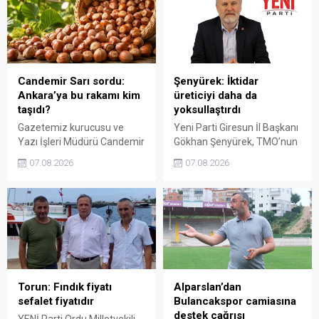
istedi. Karaibrahim,
Gezmiş, “Üreticiyi yok
sürdürülebilir üretim için
sayanı, günü geldiğinde
fiyat politikasının yeniden
üretici de yok sayacaktır”
değerlendirilmesi gerektiğini
dedi.
söyledi.
Candemir Sarı sordu:
Şenyürek: İktidar
Ankara’ya bu rakamı kim
üreticiyi daha da
taşıdı?
yoksullaştırdı
Gazetemiz kurucusu ve
Yeni Parti Giresun İl Başkanı
Yazı İşleri Müdürü Candemir
Gökhan Şenyürek, TMO’nun
Sarı, fındık fiyatı
Giresun kalite fındık için
07.08.2026
07.08.2026
tartışmalarını köşesine
açıkladığı 255 liralık fiyatı
taşıdı. Üretim maliyetinin
“sefalet fiyatı” olarak
300 liraya ulaştığı bir
nitelendirdi. Artışın yıllık
dönemde Ankara’ya 240
enflasyonun altında kaldığını
liralık fiyat teklifi
belirten Şenyürek, kararın
götürüldüğü iddiasını
üreticiyi değil tekelleri
gündeme getiren Sarı,
koruduğunu savundu.
Giresun milletvekillerini açık
ve net bir cevap vermeye
Torun: Fındık fiyatı
Alparslan’dan
çağırdı.
sefalet fiyatıdır
Bulancakspor camiasına
destek çağrısı
YENİ Parti Ordu Milletvekili