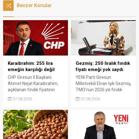
Benzer Konular
Karaibrahim: 255 lira
Gezmiş: 250 liralık fındık
emeğin karşılığı değil
fiyatı emeği yok saydı
CHP Giresun İl Başkanı
YENİ Parti Giresun
Ahmet Nejat Karaibrahim,
Milletvekili Elvan Işık Gezmiş,
açıklanan fındık fiyatının
TMO’nun 2026 yılı fındık
artan üretim maliyetleri
fiyatına sert tepki gösterdi.
07.08.2026
07.08.2026
karşısında yetersiz kaldığını
Açıklanan rakamın üreticinin
belirterek, üreticinin
artan maliyetlerini
emeğinin korunmasını
karşılamadığını belirten
istedi. Karaibrahim,
Gezmiş, “Üreticiyi yok
sürdürülebilir üretim için
sayanı, günü geldiğinde
fiyat politikasının yeniden
üretici de yok sayacaktır”