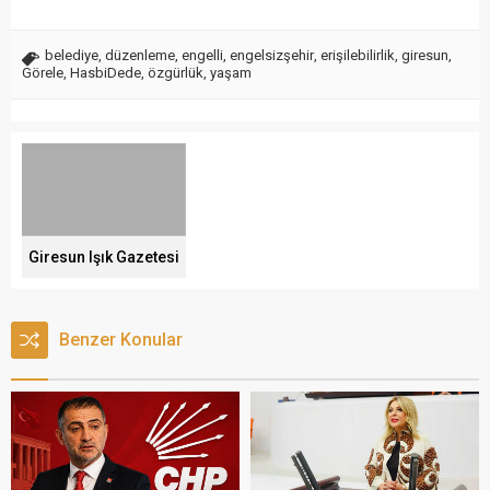
belediye
,
düzenleme
,
engelli
,
engelsizşehir
,
erişilebilirlik
,
giresun
,
Görele
,
HasbiDede
,
özgürlük
,
yaşam
Giresun Işık Gazetesi
Benzer Konular