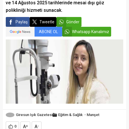
ve 14 Ağustos 2025 tarihlerinde mesai dışı göz
polikliniği hizmeti sunacak.
Paylaş
Tweetle
Gönder
ABONE OL
Whatsapp Kanalımız
Giresun Işık Gazetesi
Eğitim & Sağlık
-
Manşet
A
A
0
+
-