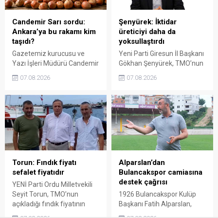
değerlendirilmesi gerektiğini
dedi.
söyledi.
Candemir Sarı sordu:
Şenyürek: İktidar
Ankara’ya bu rakamı kim
üreticiyi daha da
taşıdı?
yoksullaştırdı
Gazetemiz kurucusu ve
Yeni Parti Giresun İl Başkanı
Yazı İşleri Müdürü Candemir
Gökhan Şenyürek, TMO’nun
Sarı, fındık fiyatı
Giresun kalite fındık için
07.08.2026
07.08.2026
tartışmalarını köşesine
açıkladığı 255 liralık fiyatı
taşıdı. Üretim maliyetinin
“sefalet fiyatı” olarak
300 liraya ulaştığı bir
nitelendirdi. Artışın yıllık
dönemde Ankara’ya 240
enflasyonun altında kaldığını
liralık fiyat teklifi
belirten Şenyürek, kararın
götürüldüğü iddiasını
üreticiyi değil tekelleri
gündeme getiren Sarı,
koruduğunu savundu.
Giresun milletvekillerini açık
ve net bir cevap vermeye
Torun: Fındık fiyatı
Alparslan’dan
çağırdı.
sefalet fiyatıdır
Bulancakspor camiasına
destek çağrısı
YENİ Parti Ordu Milletvekili
Seyit Torun, TMO’nun
1926 Bulancakspor Kulüp
açıkladığı fındık fiyatının
Başkanı Fatih Alparslan,
üreticinin maliyetlerini
transferden altyapıya,