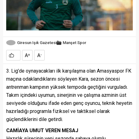
Giresun Işık Gazetesi
Manşet
Spor
A
A
+
-
3. Lig’de oynayacakları ilk karşılaşma olan Amasyaspor FK
maçına odaklandıklarını söyleyen Kara, sezon öncesi
antrenman kampının yüksek tempoda geçtiğini vurguladı.
Takım içindeki uyumun, sinerjinin ve çalışma azminin üst
seviyede olduğunu ifade eden genç oyuncu, teknik heyetin
hazırladığı programla fiziksel ve taktiksel olarak
güçlendiklerini dile getirdi.
CAMİAYA UMUT VEREN MESAJ
Hazırlık sürecinin yeni sezonda sahaya olumlu