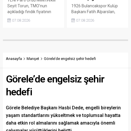
Seyit Torun, TMO’nun
1926 Bulancakspor Kulüp
açıkladığı fındık fiyatının
Başkanı Fatih Alparslan,
üreticinin maliyetlerini
transferden altyapıya,
07.08.2026
07.08.2026
karşılamadığını söyledi.
tesisleşmeden kurumsal
Torun, fiyatın yeniden
yapılanmaya kadar birçok
belirlenmesini isterken,
alanda önemli adımlar
“Üreticinin alın terini yabancı
attıklarını belirterek iş
kartellere teslim etmeyin”
insanlarını, esnafı, sivil
çağrısında bulundu.
toplum kuruluşlarını ve
taraftarları kulübe destek
Anasayfa
Manşet
Görele’de engelsiz şehir hedefi
olmaya çağırdı.
Görele’de engelsiz şehir
hedefi
Görele Belediye Başkanı Hasbi Dede, engelli bireylerin
yaşam standartlarını yükseltmek ve toplumsal hayatta
daha etkin rol almalarını sağlamak amacıyla önemli
çalışmalar yürüttüklerini belirtti.