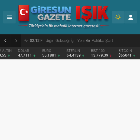
02:09
Giresun’da etkinlik maratonu tamamlandı
DOLAR
EURO
STERLİN
BIST 100
BITCOIN
47,7111
55,1881
64,4139
13.779,39
$65041