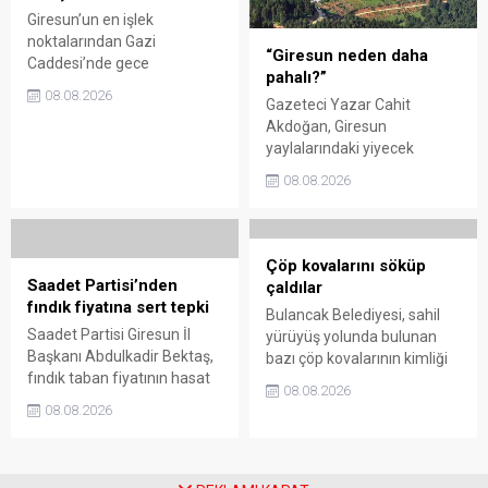
sessiz kalmakla suçladı.
Giresun’un en işlek
noktalarından Gazi
“Giresun neden daha
Caddesi’nde gece
pahalı?”
saatlerinde çıkan silahlı
08.08.2026
Gazeteci Yazar Cahit
kavgada A.E. ayağından
Akdoğan, Giresun
vuruldu. Olay sonrası
yaylalarındaki yiyecek
bölgede kısa süreli panik
fiyatlarının çevre illere göre
yaşanırken polis geniş çaplı
08.08.2026
belirgin biçimde yüksek
soruşturma başlattı.
olduğunu savunarak Giresun
Valiliği, Tarım ve Orman İl
Müdürlüğü ile ilgili kurumları
Çöp kovalarını söküp
denetime çağırdı. Akdoğan,
Saadet Partisi’nden
çaldılar
yüzde 50’ye ulaşan fiyat
fındık fiyatına sert tepki
Bulancak Belediyesi, sahil
farklarının araştırılması
Saadet Partisi Giresun İl
yürüyüş yolunda bulunan
gerektiğini söyledi.
Başkanı Abdulkadir Bektaş,
bazı çöp kovalarının kimliği
fındık taban fiyatının hasat
belirsiz kişi ya da kişilerce
08.08.2026
başlamasına rağmen
sökülerek çalındığını açıkladı.
08.08.2026
açıklanmamasına tepki
Belediye, kamu malına zarar
gösterdi. Bektaş,
verenlerin tespiti için
maliyetlerin katlandığını
vatandaşlardan ihbar
belirterek üreticiyi memnun