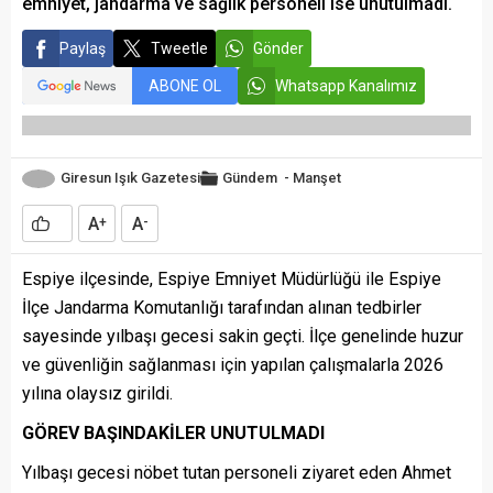
emniyet, jandarma ve sağlık personeli ise unutulmadı.
Paylaş
Tweetle
Gönder
ABONE OL
Whatsapp Kanalımız
Giresun Işık Gazetesi
Gündem
-
Manşet
A
A
+
-
Espiye ilçesinde, Espiye Emniyet Müdürlüğü ile Espiye
İlçe Jandarma Komutanlığı tarafından alınan tedbirler
sayesinde yılbaşı gecesi sakin geçti. İlçe genelinde huzur
ve güvenliğin sağlanması için yapılan çalışmalarla 2026
yılına olaysız girildi.
GÖREV BAŞINDAKİLER UNUTULMADI
Yılbaşı gecesi nöbet tutan personeli ziyaret eden Ahmet