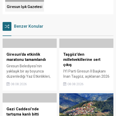
Giresun Işık Gazetesi
Benzer Konular
Giresun’da etkinlik
Taşgöz’den
maratonu tamamlandı
milletvekillerine sert
çıkış
Giresun Belediyesi'nin
yaklaşık bir ay boyunca
İYİ Parti Giresun İl Başkanı
düzenlediği Yaz Etkinlikleri,
İnan Taşgöz, açıklanan 2026
binlerce vatandaşı kültür,
yılı fındık alım fiyatı
08.08.2026
08.08.2026
sanat ve eğlenceyle
üzerinden iktidar
buluşturdu. Yoğun ilgi gören
milletvekillerini sert sözlerle
organizasyonun ardından
eleştirdi. Taşgöz, üreticinin
Kadın El Emeği Pazarı'nın
emeğinin karşılığını
süresi de 16 Ağustos'a
alamadığını savunarak,
Gazi Caddesi’nde
kadar uzatıldı.
Giresun milletvekillerini
tartışma kanlı bitti