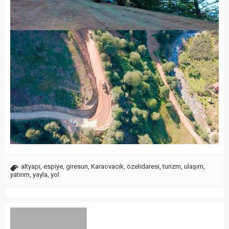
altyapi
,
espiye
,
giresun
,
Karaovacık
,
özelidaresi
,
turizm
,
ulaşım
,
yatırım
,
yayla
,
yol