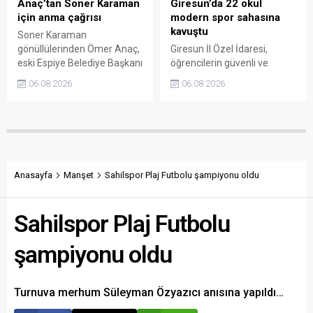
Anaç’tan Soner Karaman
Giresun’da 22 okul
için anma çağrısı
modern spor sahasına
kavuştu
Soner Karaman
gönüllülerinden Ömer Anaç,
Giresun İl Özel İdaresi,
eski Espiye Belediye Başkanı
öğrencilerin güvenli ve
Soner Karaman’ın vefatının
modern alanlarda spor
06.08.2026
06.08.2026
34’üncü yılı dolayısıyla
yapabilmesi amacıyla 22
açıklama yaptı. Anaç, ilçede
okulun bahçesini basketbol
görev yapmış ve hayatını
ve voleybol sahasına
kaybetmiş tüm belediye
dönüştürdü. Tamamlanan
başkanlarının ortak bir
çalışma, gençleri spora
etkinlikle anılmasını istedi.
yönlendirecek kalıcı
yatırımlar arasında yerini
Anasayfa
Manşet
Sahilspor Plaj Futbolu şampiyonu oldu
aldı.
Sahilspor Plaj Futbolu
şampiyonu oldu
Turnuva merhum Süleyman Özyazıcı anısına yapıldı…