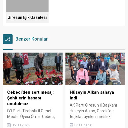
Giresun Işık Gazetesi
Benzer Konular
Cebeci’den sert mesaj:
Hüseyin Alkan sahaya
Şehitlerin hesabı
indi
unutulmaz
AK Parti Giresun İl Başkanı
İYİ Parti Tirebolu İl Genel
Hüseyin Alkan, Görele’de
Meclisi Üyesi Ömer Cebeci,
teşkilat üyeleri, meslek
Giresun Müdafaa-i Hukuk
odaları ve esnafla bir araya
06.08.2026
06.08.2026