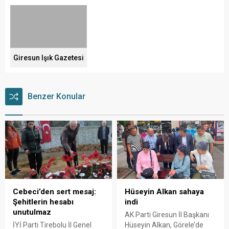
Giresun Işık Gazetesi
Benzer Konular
Cebeci’den sert mesaj:
Hüseyin Alkan sahaya
Şehitlerin hesabı
indi
unutulmaz
AK Parti Giresun İl Başkanı
İYİ Parti Tirebolu İl Genel
Hüseyin Alkan, Görele’de