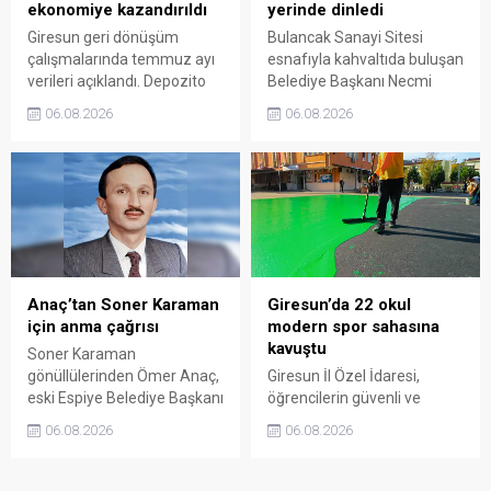
ekonomiye kazandırıldı
yerinde dinledi
Giresun geri dönüşüm
Bulancak Sanayi Sitesi
çalışmalarında temmuz ayı
esnafıyla kahvaltıda buluşan
verileri açıklandı. Depozito
Belediye Başkanı Necmi
Olan Ambalajlar
Sıbıç, bölgede yapılması
06.08.2026
06.08.2026
uygulamasına destek veren
planlanan çalışmaları
vatandaşlar, yüz binlerce
değerlendirdi. Sanayi esnafı
ambalajın çöpe gitmesini
da yaşadığı sorunları ve
önledi.
beklentilerini doğrudan
Başkan Sıbıç’a aktardı.
Anaç’tan Soner Karaman
Giresun’da 22 okul
için anma çağrısı
modern spor sahasına
kavuştu
Soner Karaman
gönüllülerinden Ömer Anaç,
Giresun İl Özel İdaresi,
eski Espiye Belediye Başkanı
öğrencilerin güvenli ve
Soner Karaman’ın vefatının
modern alanlarda spor
06.08.2026
06.08.2026
34’üncü yılı dolayısıyla
yapabilmesi amacıyla 22
açıklama yaptı. Anaç, ilçede
okulun bahçesini basketbol
görev yapmış ve hayatını
ve voleybol sahasına