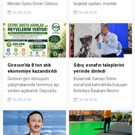
Meclisi Üyesi Ömer Cebeci,
teşkilat üyeleri, meslek
Giresun Müdafaa-i Hukuk
odaları ve esnafla bir araya
06.08.2026
06.08.2026
Cemiyeti’nin Milli Mücadele
gelerek talep ve beklentileri
dönemindeki rolüne dikkat
dinledi.
çekti. Cebeci, Giresun’un
bağımsızlık mücadelesinde
üstlendiği tarihi
sorumluluğun gelecek
nesillere doğru anlatılması
gerektiğini söyledi.
Giresun’da 8 ton atık
Sıbıç esnafın taleplerini
ekonomiye kazandırıldı
yerinde dinledi
Giresun geri dönüşüm
Bulancak Sanayi Sitesi
çalışmalarında temmuz ayı
esnafıyla kahvaltıda buluşan
verileri açıklandı. Depozito
Belediye Başkanı Necmi
Olan Ambalajlar
Sıbıç, bölgede yapılması
06.08.2026
06.08.2026
uygulamasına destek veren
planlanan çalışmaları
vatandaşlar, yüz binlerce
değerlendirdi. Sanayi esnafı
ambalajın çöpe gitmesini
da yaşadığı sorunları ve
önledi.
beklentilerini doğrudan
Başkan Sıbıç’a aktardı.