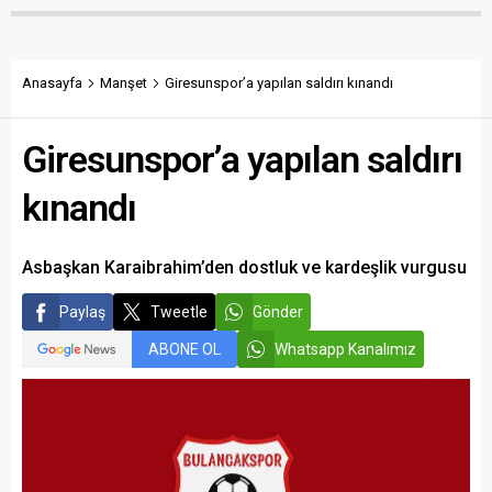
kaybetmiş tüm belediye
dönüştürdü. Tamamlanan
başkanlarının ortak bir
çalışma, gençleri spora
etkinlikle anılmasını istedi.
yönlendirecek kalıcı
yatırımlar arasında yerini
Anasayfa
Manşet
Giresunspor’a yapılan saldırı kınandı
aldı.
Giresunspor’a yapılan saldırı
kınandı
Asbaşkan Karaibrahim’den dostluk ve kardeşlik vurgusu
Paylaş
Tweetle
Gönder
ABONE OL
Whatsapp Kanalımız