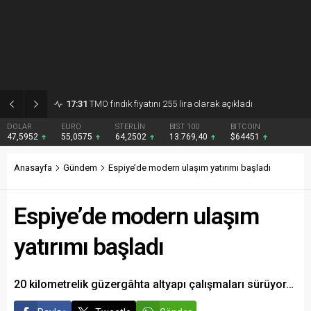
17:31
TMO fındık fiyatını 255 lira olarak açıkladı
DOLAR
EURO
STERLİN
BIST 100
BITCOIN
47,5952
55,0575
64,2502
13.769,40
$64451
Anasayfa
Gündem
Espiye’de modern ulaşım yatırımı başladı
Espiye’de modern ulaşım
yatırımı başladı
20 kilometrelik güzergâhta altyapı çalışmaları sürüyor…