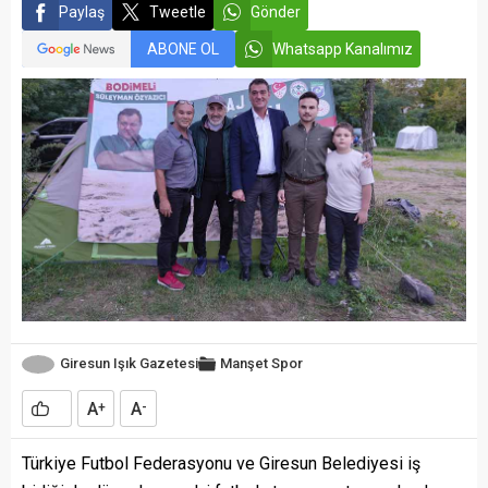
Paylaş
Tweetle
Gönder
ABONE OL
Whatsapp Kanalımız
Giresun Işık Gazetesi
Manşet
Spor
A
A
+
-
Türkiye Futbol Federasyonu ve Giresun Belediyesi iş