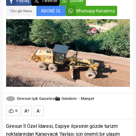
Paylaş
Tweetle
Gönder
ABONE OL
Whatsapp Kanalımız
Giresun Işık Gazetesi
Gündem
-
Manşet
A
A
0
+
-
Giresun İl Özel İdaresi, Espiye ilçesinin gözde turizm
noktalarından Karaovacık Yaylası için önemli bir ulaşım