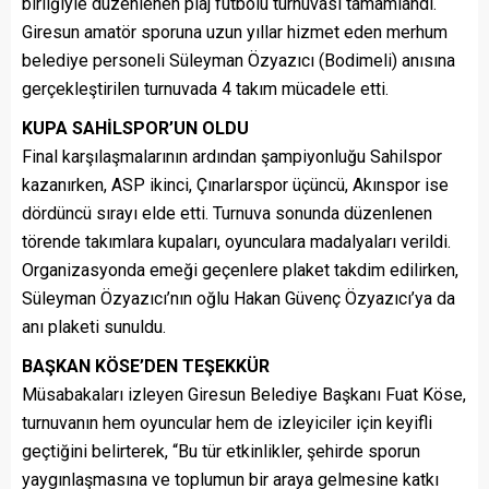
birliğiyle düzenlenen plaj futbolu turnuvası tamamlandı.
Giresun amatör sporuna uzun yıllar hizmet eden merhum
belediye personeli Süleyman Özyazıcı (Bodimeli) anısına
gerçekleştirilen turnuvada 4 takım mücadele etti.
KUPA SAHİLSPOR’UN OLDU
Final karşılaşmalarının ardından şampiyonluğu Sahilspor
kazanırken, ASP ikinci, Çınarlarspor üçüncü, Akınspor ise
dördüncü sırayı elde etti. Turnuva sonunda düzenlenen
törende takımlara kupaları, oyunculara madalyaları verildi.
Organizasyonda emeği geçenlere plaket takdim edilirken,
Süleyman Özyazıcı’nın oğlu Hakan Güvenç Özyazıcı’ya da
anı plaketi sunuldu.
BAŞKAN KÖSE’DEN TEŞEKKÜR
Müsabakaları izleyen Giresun Belediye Başkanı Fuat Köse,
turnuvanın hem oyuncular hem de izleyiciler için keyifli
geçtiğini belirterek, “Bu tür etkinlikler, şehirde sporun
yaygınlaşmasına ve toplumun bir araya gelmesine katkı