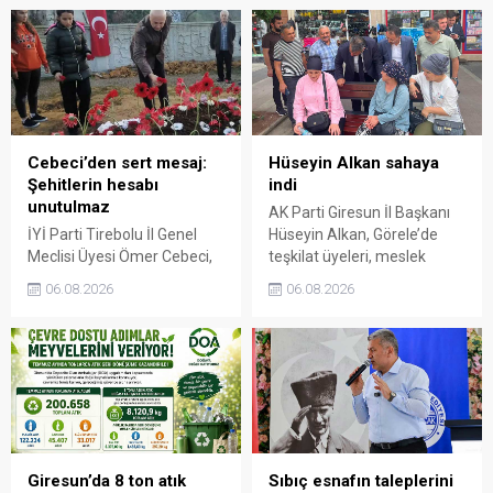
Cebeci’den sert mesaj:
Hüseyin Alkan sahaya
Şehitlerin hesabı
indi
unutulmaz
AK Parti Giresun İl Başkanı
İYİ Parti Tirebolu İl Genel
Hüseyin Alkan, Görele’de
Meclisi Üyesi Ömer Cebeci,
teşkilat üyeleri, meslek
Giresun Müdafaa-i Hukuk
odaları ve esnafla bir araya
06.08.2026
06.08.2026
Cemiyeti’nin Milli Mücadele
gelerek talep ve beklentileri
dönemindeki rolüne dikkat
dinledi.
çekti. Cebeci, Giresun’un
bağımsızlık mücadelesinde
üstlendiği tarihi
sorumluluğun gelecek
nesillere doğru anlatılması
gerektiğini söyledi.
Giresun’da 8 ton atık
Sıbıç esnafın taleplerini