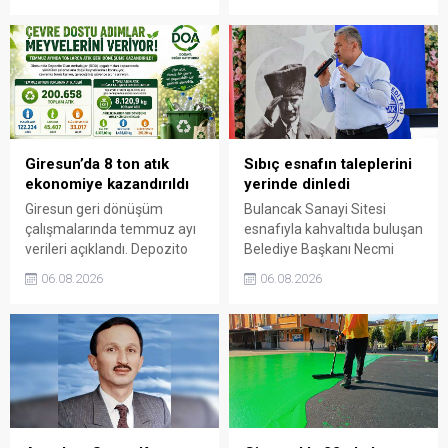
Cemiyeti’nin Milli Mücadele
gelerek talep ve beklentileri
dönemindeki rolüne dikkat
dinledi.
çekti. Cebeci, Giresun’un
bağımsızlık mücadelesinde
üstlendiği tarihi
sorumluluğun gelecek
nesillere doğru anlatılması
gerektiğini söyledi.
Giresun’da 8 ton atık
Sıbıç esnafın taleplerini
ekonomiye kazandırıldı
yerinde dinledi
Giresun geri dönüşüm
Bulancak Sanayi Sitesi
çalışmalarında temmuz ayı
esnafıyla kahvaltıda buluşan
verileri açıklandı. Depozito
Belediye Başkanı Necmi
Olan Ambalajlar
Sıbıç, bölgede yapılması
06.08.2026
06.08.2026
uygulamasına destek veren
planlanan çalışmaları
vatandaşlar, yüz binlerce
değerlendirdi. Sanayi esnafı
ambalajın çöpe gitmesini
da yaşadığı sorunları ve
önledi.
beklentilerini doğrudan
Başkan Sıbıç’a aktardı.