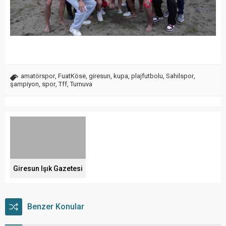
amatörspor
,
FuatKöse
,
giresun
,
kupa
,
plajfutbolu
,
Sahilspor
,
şampiyon
,
spor
,
Tff
,
Turnuva
Giresun Işık Gazetesi
Benzer Konular