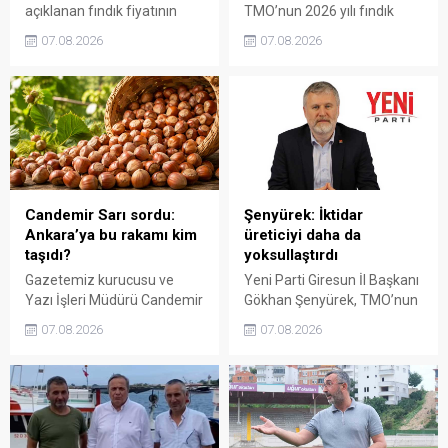
açıklanan fındık fiyatının
TMO’nun 2026 yılı fındık
artan üretim maliyetleri
fiyatına sert tepki gösterdi.
07.08.2026
07.08.2026
karşısında yetersiz kaldığını
Açıklanan rakamın üreticinin
belirterek, üreticinin
artan maliyetlerini
emeğinin korunmasını
karşılamadığını belirten
istedi. Karaibrahim,
Gezmiş, “Üreticiyi yok
sürdürülebilir üretim için
sayanı, günü geldiğinde
fiyat politikasının yeniden
üretici de yok sayacaktır”
değerlendirilmesi gerektiğini
dedi.
söyledi.
Candemir Sarı sordu:
Şenyürek: İktidar
Ankara’ya bu rakamı kim
üreticiyi daha da
taşıdı?
yoksullaştırdı
Gazetemiz kurucusu ve
Yeni Parti Giresun İl Başkanı
Yazı İşleri Müdürü Candemir
Gökhan Şenyürek, TMO’nun
Sarı, fındık fiyatı
Giresun kalite fındık için
07.08.2026
07.08.2026
tartışmalarını köşesine
açıkladığı 255 liralık fiyatı
taşıdı. Üretim maliyetinin
“sefalet fiyatı” olarak
300 liraya ulaştığı bir
nitelendirdi. Artışın yıllık
dönemde Ankara’ya 240
enflasyonun altında kaldığını
liralık fiyat teklifi
belirten Şenyürek, kararın
götürüldüğü iddiasını
üreticiyi değil tekelleri