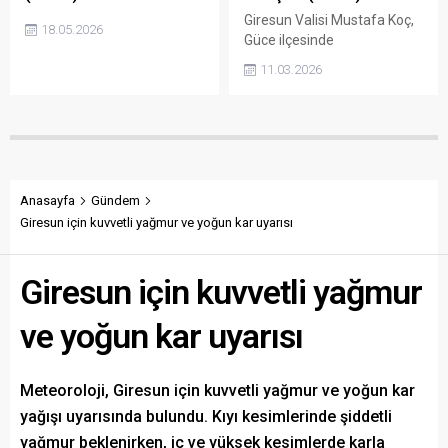
Giresun Valisi Mustafa Koç,
18.05.2026
Güce ilçesinde
gerçekleştirdiği ziyaret
11.03.2026
sırasında sosyal medyada
kendisine seslenen bir
vatandaşın çağrısına
kayıtsız kalmadı. Vali Koç,
Giyimli köyünde yaşayan Ali
amca ve Hava teyzenin
evine konuk olarak gönüllere
Anasayfa
Gündem
dokunan bir buluşmaya
Giresun için kuvvetli yağmur ve yoğun kar uyarısı
imza attı.
Giresun için kuvvetli yağmur
ve yoğun kar uyarısı
Meteoroloji, Giresun için kuvvetli yağmur ve yoğun kar
yağışı uyarısında bulundu. Kıyı kesimlerinde şiddetli
yağmur beklenirken, iç ve yüksek kesimlerde karla