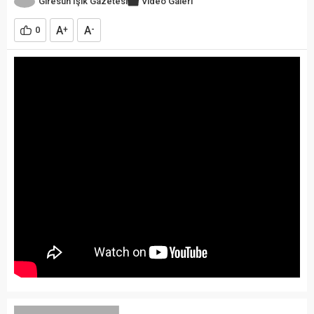
Giresun Işık Gazetesi
Video Galeri
A
A
0
+
-