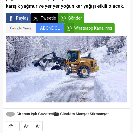
karışık yağmur ve yer yer yoğun kar yağışı etkili olacak.
Paylaş
Tweetle
Gönder
ABONE OL
Whatsapp Kanalımız
Giresun Işık Gazetesi
Gündem
Manşet
Sürmanşet
A
A
+
-