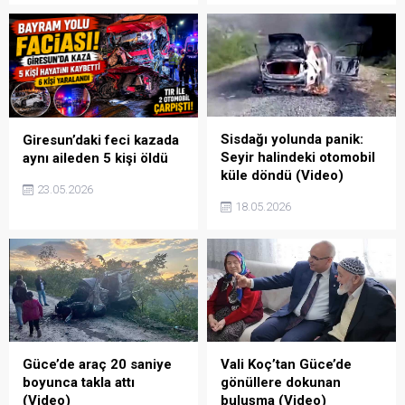
Sisdağı yolunda panik:
Giresun’daki feci kazada
Seyir halindeki otomobil
aynı aileden 5 kişi öldü
küle döndü (Video)
23.05.2026
18.05.2026
Güce’de araç 20 saniye
Vali Koç’tan Güce’de
boyunca takla attı
gönüllere dokunan
(Video)
buluşma (Video)