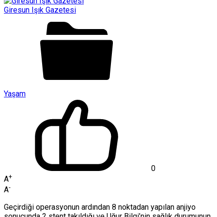
Giresun Işık Gazetesi
Yaşam
0
+
A
-
A
Geçirdiği operasyonun ardından 8 noktadan yapılan anjiyo
sonucunda 2 stent takıldığı ve Uğur Bilgi’nin sağlık durumunun