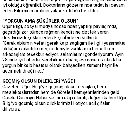
iyi olduğu öğrenildi. Doktorların gözetiminde tedavisi devam
eden Bilgi’nin moralinin yüksek olduğu belirtildi.
“YORGUN AMA ŞÜKÜRLER OLSUN”
Uğur Bilgi, sosyal medya hesabından yaptığı paylaşımda,
geçirdiği zor sürece rağmen kendisine destek veren
dostlarına teşekkür ederek şu ifadeleri kullandı:
“Gerek ablamın vefatı gerek kalp sağlığım ile ilgili yaşamakta
olduğum sıkıntılı süreç nedeniyle varlıklarını hissettiren
arkadaşlara teşekkür ediyor, selamlarımı gönderiyorum. Ayın
28’inde iyi haberler verebilmek duası; eskisine oranla daha
yorgun bir kalp hastası olarak bahşedilen zamanı hayır ile
geçirmek dileği ile…”
GEÇMİŞ OLSUN DİLEKLERİ YAĞDI
Gazeteci Uğur Bilgi’ye geçmiş olsun mesajları, hem
meslektaşlarından hem de Göreleli hemşehrilerinden geldi.
Görele Günboyu Haber ve tüm ekip olarak, değerli kalem Uğur
Bilgi’ye geçmiş olsun dileklerimizi iletiyor, acil şifalar
diliyoruz.