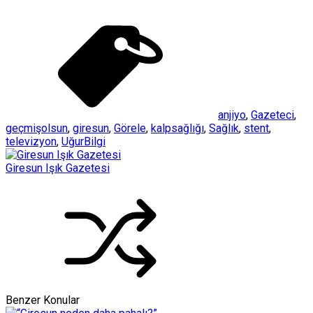
anjiyo
,
Gazeteci
,
geçmişolsun
,
giresun
,
Görele
,
kalpsağlığı
,
Sağlık
,
stent
,
televizyon
,
UğurBilgi
Giresun Işık Gazetesi
Benzer Konular