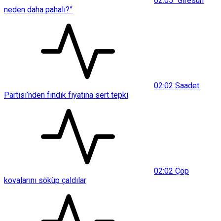
02:05
“Giresun
neden daha pahalı?”
02:02
Saadet
Partisi’nden fındık fiyatına sert tepki
02:02
Çöp
kovalarını söküp çaldılar