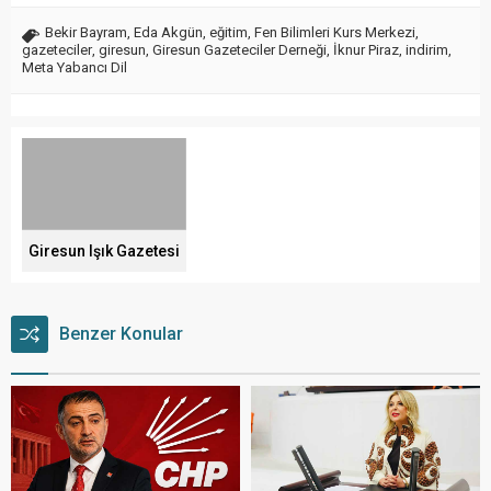
Bekir Bayram
,
Eda Akgün
,
eğitim
,
Fen Bilimleri Kurs Merkezi
,
gazeteciler
,
giresun
,
Giresun Gazeteciler Derneği
,
İknur Piraz
,
indirim
,
Meta Yabancı Dil
Giresun Işık Gazetesi
Benzer Konular