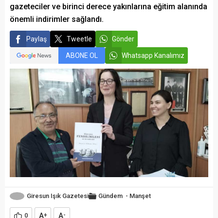
gazeteciler ve birinci derece yakınlarına eğitim alanında
önemli indirimler sağlandı.
Paylaş
Tweetle
Gönder
ABONE OL
Whatsapp Kanalımız
Giresun Işık Gazetesi
Gündem
-
Manşet
A
A
0
+
-