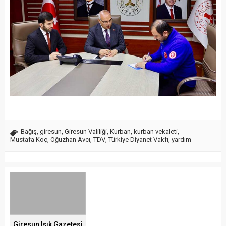
Bağış
,
giresun
,
Giresun Valiliği
,
Kurban
,
kurban vekaleti
,
Mustafa Koç
,
Oğuzhan Avcı
,
TDV
,
Türkiye Diyanet Vakfı
,
yardım
Giresun Işık Gazetesi