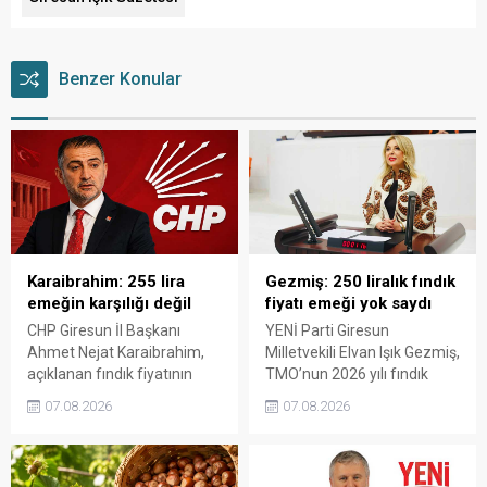
Benzer Konular
Karaibrahim: 255 lira
Gezmiş: 250 liralık fındık
emeğin karşılığı değil
fiyatı emeği yok saydı
CHP Giresun İl Başkanı
YENİ Parti Giresun
Ahmet Nejat Karaibrahim,
Milletvekili Elvan Işık Gezmiş,
açıklanan fındık fiyatının
TMO’nun 2026 yılı fındık
artan üretim maliyetleri
fiyatına sert tepki gösterdi.
07.08.2026
07.08.2026
karşısında yetersiz kaldığını
Açıklanan rakamın üreticinin
belirterek, üreticinin
artan maliyetlerini
emeğinin korunmasını
karşılamadığını belirten
istedi. Karaibrahim,
Gezmiş, “Üreticiyi yok