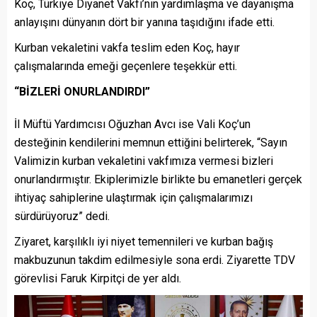
Koç, Türkiye Diyanet Vakfı’nın yardımlaşma ve dayanışma
anlayışını dünyanın dört bir yanına taşıdığını ifade etti.
Kurban vekaletini vakfa teslim eden Koç, hayır
çalışmalarında emeği geçenlere teşekkür etti.
“BİZLERİ ONURLANDIRDI”
İl Müftü Yardımcısı Oğuzhan Avcı ise Vali Koç’un
desteğinin kendilerini memnun ettiğini belirterek, “Sayın
Valimizin kurban vekaletini vakfımıza vermesi bizleri
onurlandırmıştır. Ekiplerimizle birlikte bu emanetleri gerçek
ihtiyaç sahiplerine ulaştırmak için çalışmalarımızı
sürdürüyoruz” dedi.
Ziyaret, karşılıklı iyi niyet temennileri ve kurban bağış
makbuzunun takdim edilmesiyle sona erdi. Ziyarette TDV
görevlisi Faruk Kirpitçi de yer aldı.