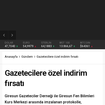
01:15
Gezmiş: 250 liralık fındık fiyatı emeği yok saydı
DOLAR
EURO
STERLİN
BIST 100
BITCOIN
47,7040
54,9979
64,1883
13.866,67
$64361
Anasayfa
Gündem
Gazetecilere özel indirim fırsatı
Gazetecilere özel indirim
fırsatı
Giresun Gazeteciler Derneği ile Giresun Fen Bilimleri
Kurs Merkezi arasında imzalanan protokolle,