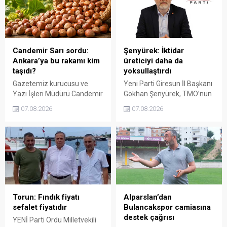
sürdürülebilir üretim için
sayanı, günü geldiğinde
fiyat politikasının yeniden
üretici de yok sayacaktır”
değerlendirilmesi gerektiğini
dedi.
söyledi.
Candemir Sarı sordu:
Şenyürek: İktidar
Ankara’ya bu rakamı kim
üreticiyi daha da
taşıdı?
yoksullaştırdı
Gazetemiz kurucusu ve
Yeni Parti Giresun İl Başkanı
Yazı İşleri Müdürü Candemir
Gökhan Şenyürek, TMO’nun
Sarı, fındık fiyatı
Giresun kalite fındık için
07.08.2026
07.08.2026
tartışmalarını köşesine
açıkladığı 255 liralık fiyatı
taşıdı. Üretim maliyetinin
“sefalet fiyatı” olarak
300 liraya ulaştığı bir
nitelendirdi. Artışın yıllık
dönemde Ankara’ya 240
enflasyonun altında kaldığını
liralık fiyat teklifi
belirten Şenyürek, kararın
götürüldüğü iddiasını
üreticiyi değil tekelleri
gündeme getiren Sarı,
koruduğunu savundu.
Giresun milletvekillerini açık
ve net bir cevap vermeye
Torun: Fındık fiyatı
Alparslan’dan
çağırdı.
sefalet fiyatıdır
Bulancakspor camiasına
destek çağrısı
YENİ Parti Ordu Milletvekili