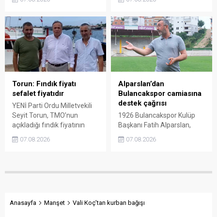
tartışmalarını köşesine
açıkladığı 255 liralık fiyatı
taşıdı. Üretim maliyetinin
“sefalet fiyatı” olarak
300 liraya ulaştığı bir
nitelendirdi. Artışın yıllık
dönemde Ankara’ya 240
enflasyonun altında kaldığını
liralık fiyat teklifi
belirten Şenyürek, kararın
götürüldüğü iddiasını
üreticiyi değil tekelleri
gündeme getiren Sarı,
koruduğunu savundu.
Giresun milletvekillerini açık
ve net bir cevap vermeye
Torun: Fındık fiyatı
Alparslan’dan
çağırdı.
sefalet fiyatıdır
Bulancakspor camiasına
destek çağrısı
YENİ Parti Ordu Milletvekili
Seyit Torun, TMO’nun
1926 Bulancakspor Kulüp
açıkladığı fındık fiyatının
Başkanı Fatih Alparslan,
üreticinin maliyetlerini
transferden altyapıya,
07.08.2026
07.08.2026
karşılamadığını söyledi.
tesisleşmeden kurumsal
Torun, fiyatın yeniden
yapılanmaya kadar birçok
belirlenmesini isterken,
alanda önemli adımlar
“Üreticinin alın terini yabancı
attıklarını belirterek iş
kartellere teslim etmeyin”
insanlarını, esnafı, sivil
çağrısında bulundu.
toplum kuruluşlarını ve
taraftarları kulübe destek
Anasayfa
Manşet
Vali Koç’tan kurban bağışı
olmaya çağırdı.