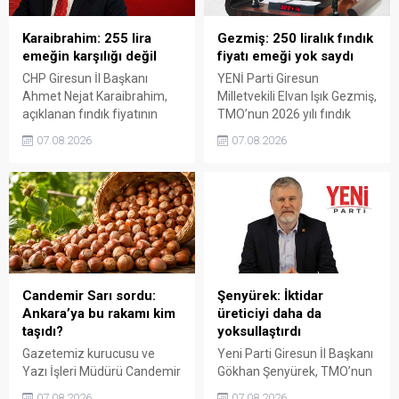
Karaibrahim: 255 lira
Gezmiş: 250 liralık fındık
emeğin karşılığı değil
fiyatı emeği yok saydı
CHP Giresun İl Başkanı
YENİ Parti Giresun
Ahmet Nejat Karaibrahim,
Milletvekili Elvan Işık Gezmiş,
açıklanan fındık fiyatının
TMO’nun 2026 yılı fındık
artan üretim maliyetleri
fiyatına sert tepki gösterdi.
07.08.2026
07.08.2026
karşısında yetersiz kaldığını
Açıklanan rakamın üreticinin
belirterek, üreticinin
artan maliyetlerini
emeğinin korunmasını
karşılamadığını belirten
istedi. Karaibrahim,
Gezmiş, “Üreticiyi yok
sürdürülebilir üretim için
sayanı, günü geldiğinde
fiyat politikasının yeniden
üretici de yok sayacaktır”
değerlendirilmesi gerektiğini
dedi.
söyledi.
Candemir Sarı sordu:
Şenyürek: İktidar
Ankara’ya bu rakamı kim
üreticiyi daha da
taşıdı?
yoksullaştırdı
Gazetemiz kurucusu ve
Yeni Parti Giresun İl Başkanı
Yazı İşleri Müdürü Candemir
Gökhan Şenyürek, TMO’nun
Sarı, fındık fiyatı
Giresun kalite fındık için
07.08.2026
07.08.2026