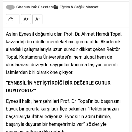
Giresun Işık Gazetesi
Eğitim & Sağlık
Manşet
A
A
+
-
Aslen Eynesil doğumlu olan Prof. Dr. Ahmet Hamdi Topal,
kazandığı bu ödülle memleketinin gururu oldu. Akademik
alandaki çalışmalarıyla uzun süredir dikkat çeken Rektör
Topal, Kastamonu Üniversitesi’ni hem ulusal hem de
uluslararası düzeyde saygın bir konuma taşıyan önemli
isimlerden biri olarak öne çıkıyor.
“EYNESİL’İN YETİŞTİRDİĞİ BİR DEĞERLE GURUR
DUYUYORUZ”
Eynesil halkı, hemşehrileri Prof. Dr. Topal’ın bu başarısını
büyük bir gururla karşıladı. İlçe sakinleri, “Rektörümüzün
başarılarıyla iftihar ediyoruz. Eynesil’in adını bilimle,
başarıyla duyuran bir hemşehrimiz var.” sözleriyle
memnuniyetlerini dile getirdi.