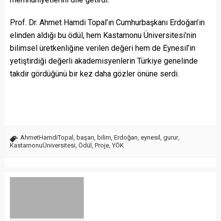
Prof. Dr. Ahmet Hamdi Topal’ın Cumhurbaşkanı Erdoğan’ın
elinden aldığı bu ödül, hem Kastamonu Üniversitesi’nin
bilimsel üretkenliğine verilen değeri hem de Eynesil’in
yetiştirdiği değerli akademisyenlerin Türkiye genelinde
takdir gördüğünü bir kez daha gözler önüne serdi.
AhmetHamdiTopal
,
başarı
,
bilim
,
Erdoğan
,
eynesil
,
gurur
,
KastamonuÜniversitesi
,
Ödül
,
Proje
,
YÖK