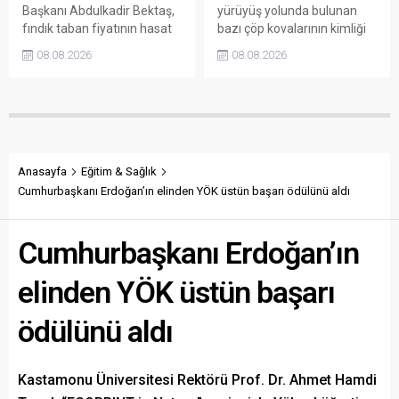
Başkanı Abdulkadir Bektaş,
yürüyüş yolunda bulunan
fındık taban fiyatının hasat
bazı çöp kovalarının kimliği
başlamasına rağmen
belirsiz kişi ya da kişilerce
08.08.2026
08.08.2026
açıklanmamasına tepki
sökülerek çalındığını açıkladı.
gösterdi. Bektaş,
Belediye, kamu malına zarar
maliyetlerin katlandığını
verenlerin tespiti için
belirterek üreticiyi memnun
vatandaşlardan ihbar
edecek taban fiyatın en az
desteği istedi.
350 lira olması gerektiğini
savundu.
Anasayfa
Eğitim & Sağlık
Cumhurbaşkanı Erdoğan’ın elinden YÖK üstün başarı ödülünü aldı
Cumhurbaşkanı Erdoğan’ın
elinden YÖK üstün başarı
ödülünü aldı
Kastamonu Üniversitesi Rektörü Prof. Dr. Ahmet Hamdi