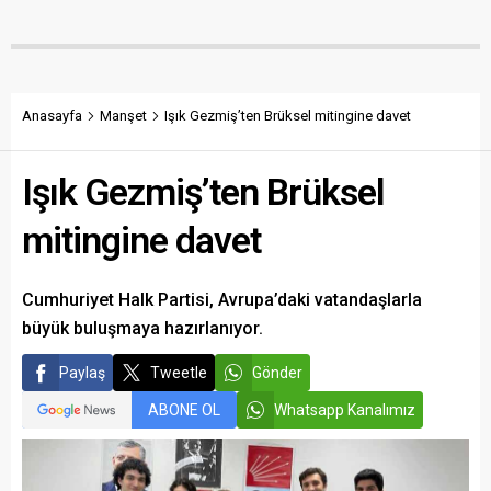
gösterdi. Bektaş,
Belediye, kamu malına zarar
maliyetlerin katlandığını
verenlerin tespiti için
belirterek üreticiyi memnun
vatandaşlardan ihbar
edecek taban fiyatın en az
desteği istedi.
350 lira olması gerektiğini
savundu.
Anasayfa
Manşet
Işık Gezmiş’ten Brüksel mitingine davet
Işık Gezmiş’ten Brüksel
mitingine davet
Cumhuriyet Halk Partisi, Avrupa’daki vatandaşlarla
büyük buluşmaya hazırlanıyor.
Paylaş
Tweetle
Gönder
ABONE OL
Whatsapp Kanalımız