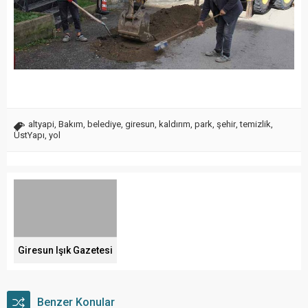
altyapi
,
Bakım
,
belediye
,
giresun
,
kaldırım
,
park
,
şehir
,
temizlik
,
ÜstYapı
,
yol
Giresun Işık Gazetesi
Benzer Konular