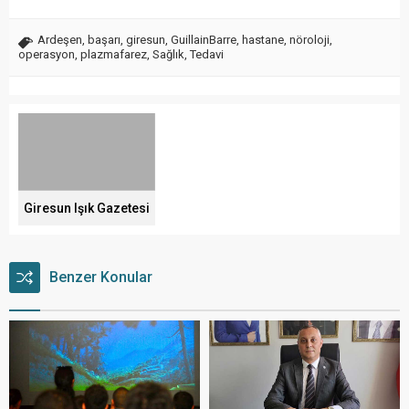
Ardeşen
,
başarı
,
giresun
,
GuillainBarre
,
hastane
,
nöroloji
,
operasyon
,
plazmafarez
,
Sağlık
,
Tedavi
Giresun Işık Gazetesi
Benzer Konular