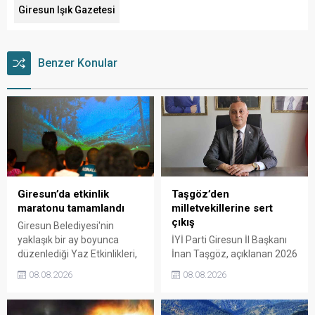
Giresun Işık Gazetesi
Benzer Konular
Giresun’da etkinlik
Taşgöz’den
maratonu tamamlandı
milletvekillerine sert
çıkış
Giresun Belediyesi'nin
yaklaşık bir ay boyunca
İYİ Parti Giresun İl Başkanı
düzenlediği Yaz Etkinlikleri,
İnan Taşgöz, açıklanan 2026
binlerce vatandaşı kültür,
yılı fındık alım fiyatı
08.08.2026
08.08.2026
sanat ve eğlenceyle
üzerinden iktidar
buluşturdu. Yoğun ilgi gören
milletvekillerini sert sözlerle
organizasyonun ardından
eleştirdi. Taşgöz, üreticinin