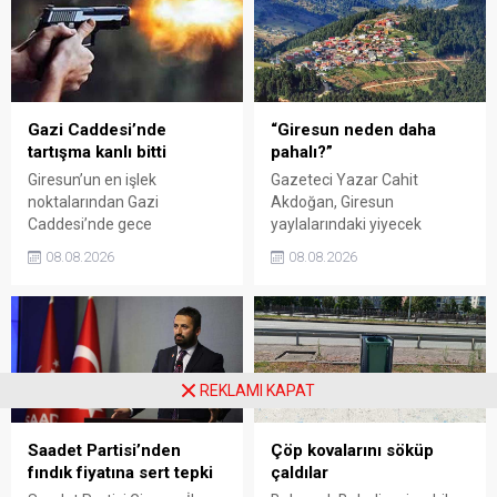
Kadın El Emeği Pazarı'nın
emeğinin karşılığını
süresi de 16 Ağustos'a
alamadığını savunarak,
kadar uzatıldı.
Giresun milletvekillerini
sessiz kalmakla suçladı.
Gazi Caddesi’nde
“Giresun neden daha
tartışma kanlı bitti
pahalı?”
Giresun’un en işlek
Gazeteci Yazar Cahit
noktalarından Gazi
Akdoğan, Giresun
Caddesi’nde gece
yaylalarındaki yiyecek
saatlerinde çıkan silahlı
fiyatlarının çevre illere göre
08.08.2026
08.08.2026
kavgada A.E. ayağından
belirgin biçimde yüksek
vuruldu. Olay sonrası
olduğunu savunarak Giresun
bölgede kısa süreli panik
Valiliği, Tarım ve Orman İl
yaşanırken polis geniş çaplı
Müdürlüğü ile ilgili kurumları
soruşturma başlattı.
denetime çağırdı. Akdoğan,
yüzde 50’ye ulaşan fiyat
REKLAMI KAPAT
farklarının araştırılması
gerektiğini söyledi.
Saadet Partisi’nden
Çöp kovalarını söküp
fındık fiyatına sert tepki
çaldılar