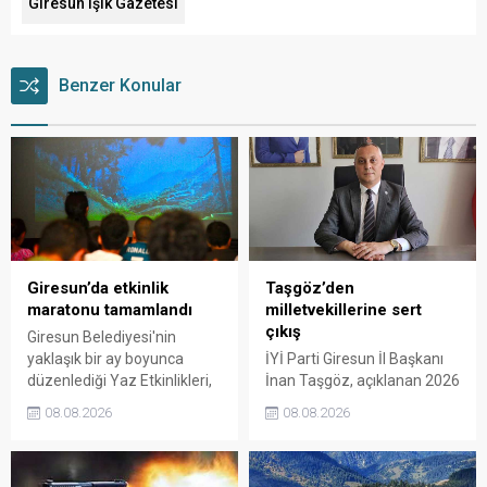
Giresun Işık Gazetesi
Benzer Konular
Giresun’da etkinlik
Taşgöz’den
maratonu tamamlandı
milletvekillerine sert
çıkış
Giresun Belediyesi'nin
yaklaşık bir ay boyunca
İYİ Parti Giresun İl Başkanı
düzenlediği Yaz Etkinlikleri,
İnan Taşgöz, açıklanan 2026
binlerce vatandaşı kültür,
yılı fındık alım fiyatı
08.08.2026
08.08.2026
sanat ve eğlenceyle
üzerinden iktidar
buluşturdu. Yoğun ilgi gören
milletvekillerini sert sözlerle
organizasyonun ardından
eleştirdi. Taşgöz, üreticinin