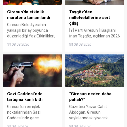
Giresun’da etkinlik
Taşgöz’den
maratonu tamamlandı
milletvekillerine sert
çıkış
Giresun Belediyesi'nin
yaklaşık bir ay boyunca
İYİ Parti Giresun İl Başkanı
düzenlediği Yaz Etkinlikleri,
İnan Taşgöz, açıklanan 2026
binlerce vatandaşı kültür,
yılı fındık alım fiyatı
08.08.2026
08.08.2026
sanat ve eğlenceyle
üzerinden iktidar
buluşturdu. Yoğun ilgi gören
milletvekillerini sert sözlerle
organizasyonun ardından
eleştirdi. Taşgöz, üreticinin
Kadın El Emeği Pazarı'nın
emeğinin karşılığını
süresi de 16 Ağustos'a
alamadığını savunarak,
kadar uzatıldı.
Giresun milletvekillerini
sessiz kalmakla suçladı.
Gazi Caddesi’nde
“Giresun neden daha
tartışma kanlı bitti
pahalı?”
Giresun’un en işlek
Gazeteci Yazar Cahit
noktalarından Gazi
Akdoğan, Giresun
Caddesi’nde gece
yaylalarındaki yiyecek
saatlerinde çıkan silahlı
fiyatlarının çevre illere göre
08.08.2026
08.08.2026