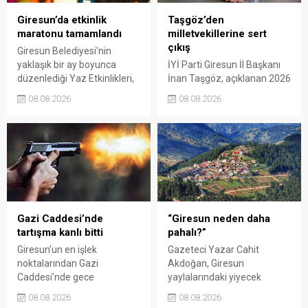
Giresun’da etkinlik
Taşgöz’den
maratonu tamamlandı
milletvekillerine sert
çıkış
Giresun Belediyesi'nin
yaklaşık bir ay boyunca
İYİ Parti Giresun İl Başkanı
düzenlediği Yaz Etkinlikleri,
İnan Taşgöz, açıklanan 2026
binlerce vatandaşı kültür,
yılı fındık alım fiyatı
08.08.2026
08.08.2026
sanat ve eğlenceyle
üzerinden iktidar
buluşturdu. Yoğun ilgi gören
milletvekillerini sert sözlerle
organizasyonun ardından
eleştirdi. Taşgöz, üreticinin
Kadın El Emeği Pazarı'nın
emeğinin karşılığını
süresi de 16 Ağustos'a
alamadığını savunarak,
kadar uzatıldı.
Giresun milletvekillerini
sessiz kalmakla suçladı.
Gazi Caddesi’nde
“Giresun neden daha
tartışma kanlı bitti
pahalı?”
Giresun’un en işlek
Gazeteci Yazar Cahit
noktalarından Gazi
Akdoğan, Giresun
Caddesi’nde gece
yaylalarındaki yiyecek
saatlerinde çıkan silahlı
fiyatlarının çevre illere göre
08.08.2026
08.08.2026
kavgada A.E. ayağından
belirgin biçimde yüksek