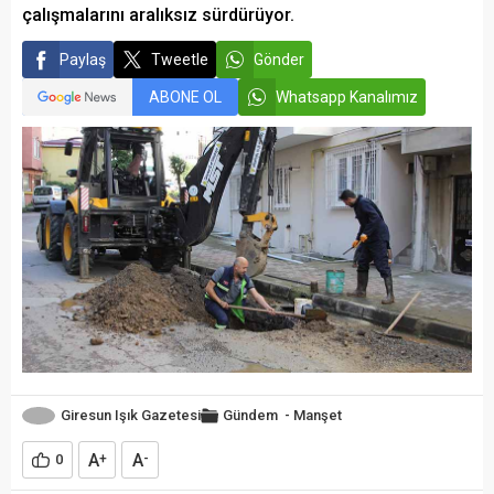
çalışmalarını aralıksız sürdürüyor.
Paylaş
Tweetle
Gönder
ABONE OL
Whatsapp Kanalımız
Giresun Işık Gazetesi
Gündem
-
Manşet
A
A
0
+
-