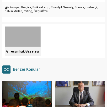
Avrupa
,
Belçika
,
Brüksel
,
chp
,
ElvanIşıkGezmiş
,
Fransa
,
gurbetçi
,
halkıniktidarı
,
miting
,
ÖzgürÖzel
Giresun Işık Gazetesi
Benzer Konular