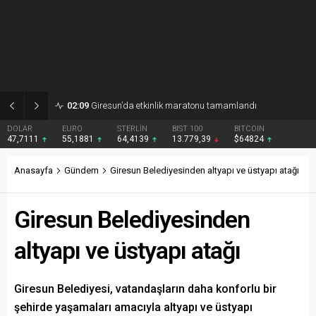
02:09
Giresun’da etkinlik maratonu tamamlandı
DOLAR
EURO
STERLİN
BIST 100
BITCOIN
47,7111
55,1881
64,4139
13.779,39
$64824
Anasayfa
Gündem
Giresun Belediyesinden altyapı ve üstyapı atağı
Giresun Belediyesinden
altyapı ve üstyapı atağı
Giresun Belediyesi, vatandaşların daha konforlu bir
şehirde yaşamaları amacıyla altyapı ve üstyapı