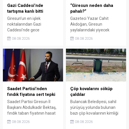
Gazi Caddesi’nde
“Giresun neden daha
tartışma kanlı bitti
pahalı?”
Giresun’un en işlek
Gazeteci Yazar Cahit
noktalarından Gazi
Akdoğan, Giresun
Caddesi’nde gece
yaylalarındaki yiyecek
saatlerinde çıkan silahlı
fiyatlarının çevre illere göre
08.08.2026
08.08.2026
kavgada A.E. ayağından
belirgin biçimde yüksek
vuruldu. Olay sonrası
olduğunu savunarak Giresun
bölgede kısa süreli panik
Valiliği, Tarım ve Orman İl
yaşanırken polis geniş çaplı
Müdürlüğü ile ilgili kurumları
soruşturma başlattı.
denetime çağırdı. Akdoğan,
yüzde 50’ye ulaşan fiyat
farklarının araştırılması
gerektiğini söyledi.
Saadet Partisi’nden
Çöp kovalarını söküp
fındık fiyatına sert tepki
çaldılar
Saadet Partisi Giresun İl
Bulancak Belediyesi, sahil
Başkanı Abdulkadir Bektaş,
yürüyüş yolunda bulunan
fındık taban fiyatının hasat
bazı çöp kovalarının kimliği
başlamasına rağmen
belirsiz kişi ya da kişilerce
08.08.2026
08.08.2026
açıklanmamasına tepki
sökülerek çalındığını açıkladı.