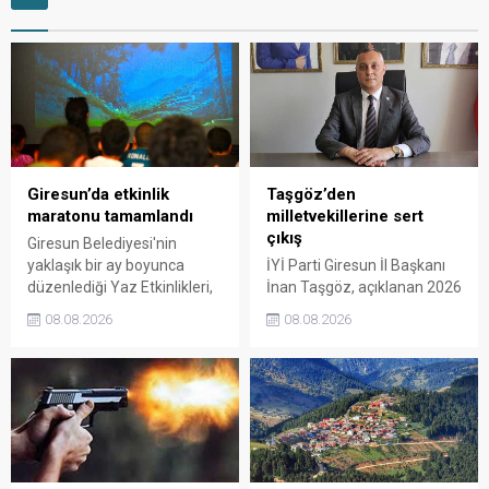
Giresun’da etkinlik
Taşgöz’den
maratonu tamamlandı
milletvekillerine sert
çıkış
Giresun Belediyesi'nin
yaklaşık bir ay boyunca
İYİ Parti Giresun İl Başkanı
düzenlediği Yaz Etkinlikleri,
İnan Taşgöz, açıklanan 2026
binlerce vatandaşı kültür,
yılı fındık alım fiyatı
08.08.2026
08.08.2026
sanat ve eğlenceyle
üzerinden iktidar
buluşturdu. Yoğun ilgi gören
milletvekillerini sert sözlerle
organizasyonun ardından
eleştirdi. Taşgöz, üreticinin
Kadın El Emeği Pazarı'nın
emeğinin karşılığını
süresi de 16 Ağustos'a
alamadığını savunarak,
kadar uzatıldı.
Giresun milletvekillerini
sessiz kalmakla suçladı.