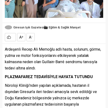
Giresun Işık Gazetesi
Eğitim & Sağlık
Manşet
A
A
+
-
Ardeşenli Recep Ali Memoğlu adlı hasta, solunum, görme,
yutma ve motor fonksiyonlarını etkileyerek yatalak
kalmasına neden olan Guillain-Barré sendromu tanısıyla
tedavi altına alındı.
PLAZMAFAREZ TEDAVİSİYLE HAYATA TUTUNDU
Nöroloji Kliniği’nden yapılan açıklamada, hastanın il
dışından Giresun’a ileri tedavi amacıyla sevk edildiği ve
Doğu Karadeniz bölgesinde yalnızca üç merkezde
uygulanan plazmafarez tedavisinin başarıyla