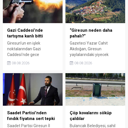
Kadın El Emeği Pazarı'nın
emeğinin karşılığını
süresi de 16 Ağustos'a
alamadığını savunarak,
kadar uzatıldı.
Giresun milletvekillerini
sessiz kalmakla suçladı.
Gazi Caddesi’nde
“Giresun neden daha
tartışma kanlı bitti
pahalı?”
Giresun’un en işlek
Gazeteci Yazar Cahit
noktalarından Gazi
Akdoğan, Giresun
Caddesi’nde gece
yaylalarındaki yiyecek
saatlerinde çıkan silahlı
fiyatlarının çevre illere göre
08.08.2026
08.08.2026
kavgada A.E. ayağından
belirgin biçimde yüksek
vuruldu. Olay sonrası
olduğunu savunarak Giresun
bölgede kısa süreli panik
Valiliği, Tarım ve Orman İl
yaşanırken polis geniş çaplı
Müdürlüğü ile ilgili kurumları
soruşturma başlattı.
denetime çağırdı. Akdoğan,
yüzde 50’ye ulaşan fiyat
farklarının araştırılması
gerektiğini söyledi.
Saadet Partisi’nden
Çöp kovalarını söküp
fındık fiyatına sert tepki
çaldılar
Saadet Partisi Giresun İl
Bulancak Belediyesi, sahil