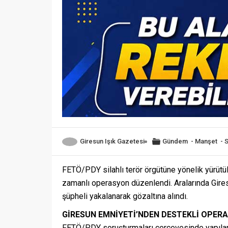
Giresun Işık Gazetesi
Gündem
-
Manşet
-
FETÖ/PDY silahlı terör örgütüne yönelik yürütü
zamanlı operasyon düzenlendi. Aralarında Gires
şüpheli yakalanarak gözaltına alındı.
GİRESUN EMNİYETİ’NDEN DESTEKLİ OPER
FETÖ/PDY soruşturmaları çerçevesinde yapılan ç