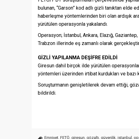
bulunan, “Garson” kod adlı gizli tanıktan elde ed
haberleşme yöntemlerinden biri olan ardışık ara
yürütülen operasyonla yakalandı.
Operasyon; İstanbul, Ankara, Elazığ, Gaziantep
Trabzon illerinde eş zamanlı olarak gerçekleştiri
GİZLİ YAPILANMA DEŞİFRE EDİLDİ
Giresun dahil birçok ilde yürütülen operasyonla
yöntemleri üzerinden irtibat kurdukları ve bazı
Soruşturmanın genişletilerek devam ettiği, göza
bildirildi.
Emniyet
,
FETÖ
,
giresun
,
gözaltı
,
güvenlik
,
istanbul
,
op