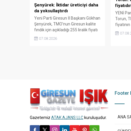
değerlendirilmesi gerektiğini
Şenyürek: İktidar üreticiyi daha
fiyatıdır
söyledi.
da yoksullaştırdı
YENİ Part
Yeni Parti Giresun İl Başkanı Gökhan
Torun, T
Şenyürek, TMO’nun Giresun kalite
fiyatının
fındık için açıkladığı 255 liralık fiyatı
karşılam
07.08.
“sefalet fiyatı” olarak nitelendirdi.
fiyatın 
07.08.2026
Artışın yıllık enflasyonun altında
isterken,
kaldığını belirten Şenyürek, kararın
yabancı 
üreticiyi değil tekelleri koruduğunu
çağrısın
savundu.
Footer
ANA S
Gazetemiz
ATAK AJANS LLC
kuruluşudur.