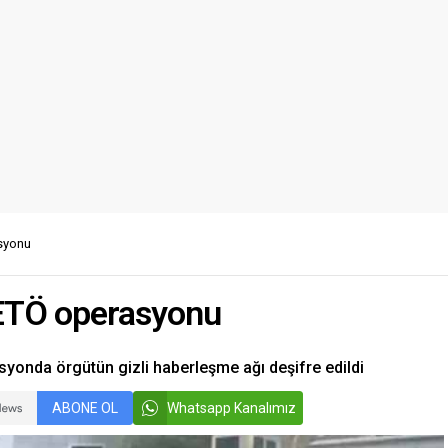
asyonu
FETÖ operasyonu
syonda örgütün gizli haberleşme ağı deşifre edildi
ABONE OL
Whatsapp Kanalımız