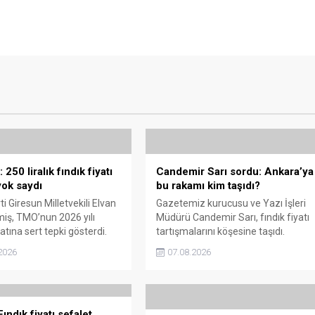
250 liralık fındık fiyatı
Candemir Sarı sordu: Ankara’ya
ok saydı
bu rakamı kim taşıdı?
i Giresun Milletvekili Elvan
Gazetemiz kurucusu ve Yazı İşleri
miş, TMO’nun 2026 yılı
Müdürü Candemir Sarı, fındık fiyatı
yatına sert tepki gösterdi.
tartışmalarını köşesine taşıdı.
n rakamın üreticinin artan
Üretim maliyetinin 300 liraya
2026
07.08.2026
rini karşılamadığını belirten
ulaştığı bir dönemde Ankara’ya 240
“Üreticiyi yok sayanı, günü
liralık fiyat teklifi götürüldüğü
de üretici de yok sayacaktır”
iddiasını gündeme getiren Sarı,
Giresun milletvekillerini açık ve net
ındık fiyatı sefalet