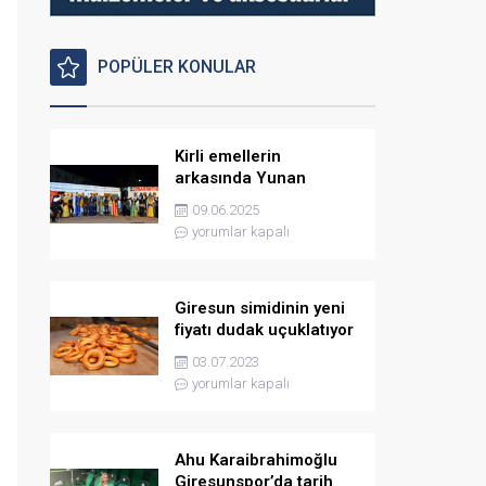
POPÜLER KONULAR
Kirli emellerin
arkasında Yunan
istihbaratı var
09.06.2025
yorumlar kapalı
Giresun simidinin yeni
fiyatı dudak uçuklatıyor
03.07.2023
yorumlar kapalı
Ahu Karaibrahimoğlu
Giresunspor’da tarih