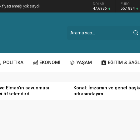
GRAM ALTIN
DOLAR
EURO
k fiyatı emeği yok saydı
6.659,26
47,6936
55,1834
POLİTİKA
EKONOMİ
YAŞAM
EĞİTİM & SAĞL
ve Elmas’ın savunması
Konal: İmzamın ve genel başk
yi öfkelendirdi
arkasındayım