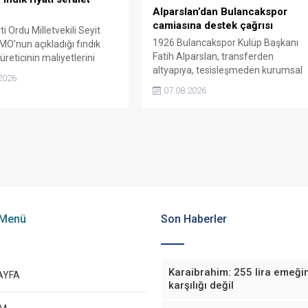
bir cevap vermeye çağırdı.
Alparslan’dan Bulancakspor
camiasına destek çağrısı
i Ordu Milletvekili Seyit
1926 Bulancakspor Kulüp Başkanı
MO’nun açıkladığı fındık
Fatih Alparslan, transferden
 üreticinin maliyetlerini
altyapıya, tesisleşmeden kurumsal
adığını söyledi. Torun,
2026
yapılanmaya kadar birçok alanda
yeniden belirlenmesini
07.08.2026
önemli adımlar attıklarını belirterek
 “Üreticinin alın terini
iş insanlarını, esnafı, sivil toplum
kartellere teslim etmeyin”
kuruluşlarını ve taraftarları kulübe
da bulundu.
destek olmaya çağırdı.
 Menü
Son Haberler
Karaibrahim: 255 lira emeği
AYFA
karşılığı değil