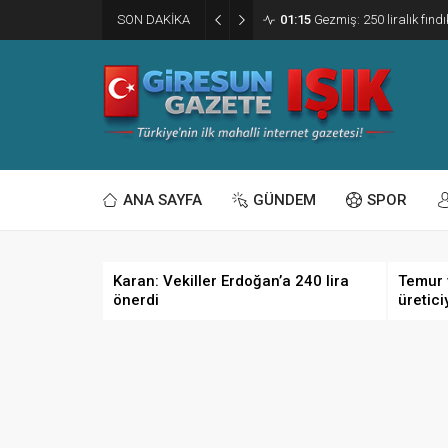
SON DAKİKA
01:15
Gezmiş: 250 liralık fındı
ANA SAYFA
GÜNDEM
SPOR
Karan: Vekiller Erdoğan’a 240 lira
Temur 
önerdi
üretici