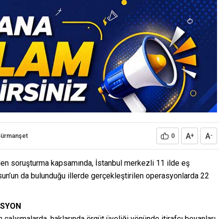
A
A
Sürmanşet
0
+
-
len soruşturma kapsamında, İstanbul merkezli 11 ilde eş
un’un da bulunduğu illerde gerçekleştirilen operasyonlarda 22
ASYON
alışmalarda, haklarında örgüt üyeliği yönünde itirafçı beyanları