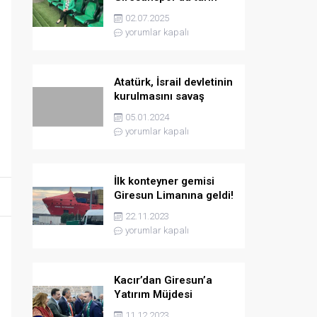
yazmaya hazırlanıyor
02.07.2025
yorumlar kapalı
Atatürk, İsrail devletinin
kurulmasını savaş
sebebi olarak ilân
05.01.2024
etmişti
yorumlar kapalı
İlk konteyner gemisi
Giresun Limanına geldi!
22.11.2023
yorumlar kapalı
Kacır’dan Giresun’a
Yatırım Müjdesi
11.12.2023