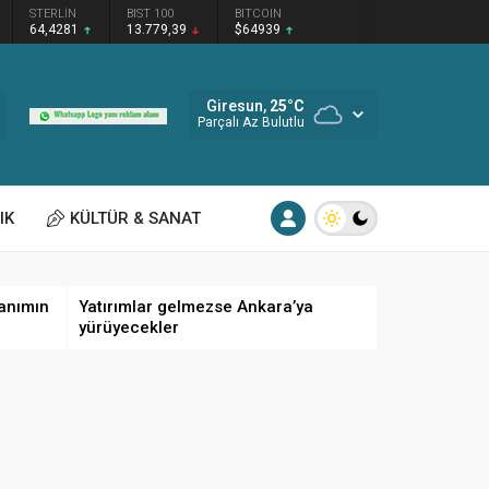
STERLİN
BIST 100
BITCOIN
64,4281
13.779,39
$64939
Giresun,
25
°C
Parçalı Az Bulutlu
IK
KÜLTÜR & SANAT
anımın
Yatırımlar gelmezse Ankara’ya
yürüyecekler