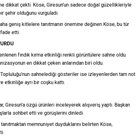
ğine dikkat çekti. Köse, Giresun’un sadece doğal güzellikleriyle
bir şehir olduğunu vurguladı.
aha geniş kitlelere tanıtmanın önemine değinen Köse, bu tür
fade etti.
VURDU
lenen fındık kırma etkinliği renkli görüntülere sahne oldu.
ganizasyonun en dikkat çeken anlarından biri oldu.
Topluluğu’nun sahnelediği gösteriler ise izleyenlerden tam not
e etkinliğe ayrı bir coşku kattı.
r, Giresun’a özgü ürünleri inceleyerek alışveriş yaptı. Başkan
arla sohbet etti ve görüşlerini dinledi.
de tanıtmaktan memnuniyet duyduklarını belirten Köse,
i.