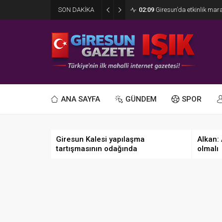
SON DAKİKA
02:09
Giresun’da etkinlik ma
ANA SAYFA
GÜNDEM
SPOR
Giresun Kalesi yapılaşma
Alkan:
tartışmasının odağında
olmalı