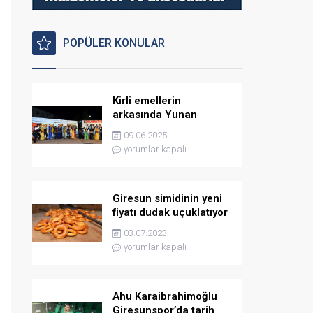
POPÜLER KONULAR
Kirli emellerin
arkasında Yunan
istihbaratı var
09.06.2025
yorumlar kapalı
Giresun simidinin yeni
fiyatı dudak uçuklatıyor
03.07.2023
yorumlar kapalı
Ahu Karaibrahimoğlu
Giresunspor’da tarih