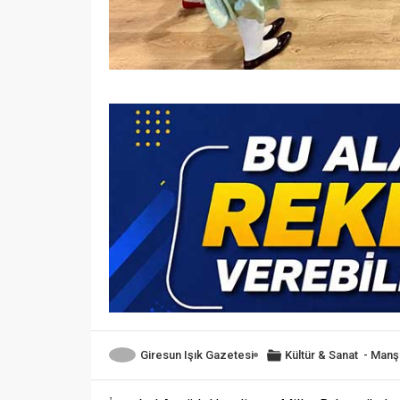
Giresun Işık Gazetesi
Kültür & Sanat
-
Manş