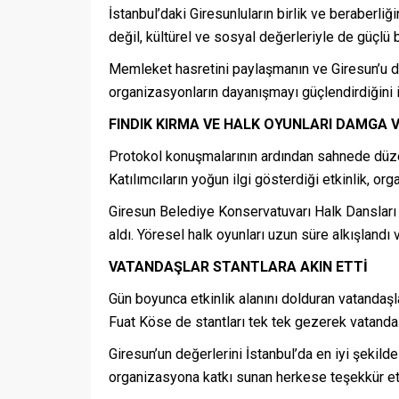
İstanbul’daki Giresunluların birlik ve beraberli
değil, kültürel ve sosyal değerleriyle de güçlü 
Memleket hasretini paylaşmanın ve Giresun’u d
organizasyonların dayanışmayı güçlendirdiğini i
FINDIK KIRMA VE HALK OYUNLARI DAMGA 
Protokol konuşmalarının ardından sahnede düzen
Katılımcıların yoğun ilgi gösterdiği etkinlik, or
Giresun Belediye Konservatuvarı Halk Dansları 
aldı. Yöresel halk oyunları uzun süre alkışlandı v
VATANDAŞLAR STANTLARA AKIN ETTİ
Gün boyunca etkinlik alanını dolduran vatandaşla
Fuat Köse de stantları tek tek gezerek vatandaşl
Giresun’un değerlerini İstanbul’da en iyi şekil
organizasyona katkı sunan herkese teşekkür ett