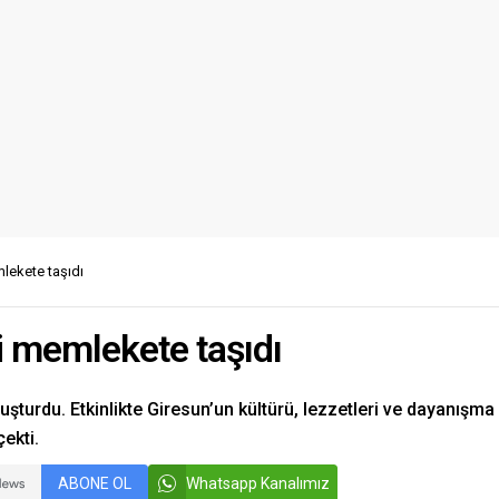
lekete taşıdı
i memlekete taşıdı
luşturdu. Etkinlikte Giresun’un kültürü, lezzetleri ve dayanışma
ekti.
ABONE OL
Whatsapp Kanalımız