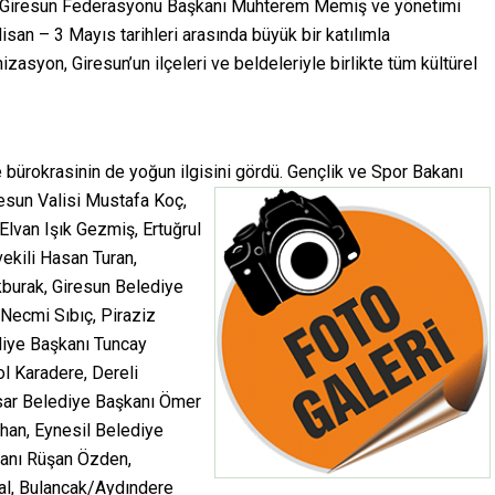
de Giresun Federasyonu Başkanı Muhterem Memiş ve yönetimi
san – 3 Mayıs tarihleri arasında büyük bir katılımla
nizasyon, Giresun’un ilçeleri ve beldeleriyle birlikte tüm kültürel
ve bürokrasinin de yoğun ilgisini gördü. Gençlik ve Spor Bakanı
resun Valisi Mustafa Koç,
Elvan Işık Gezmiş, Ertuğrul
vekili Hasan Turan,
Akburak, Giresun Belediye
Necmi Sıbıç, Piraziz
diye Başkanı Tuncay
l Karadere, Dereli
isar Belediye Başkanı Ömer
han, Eynesil Belediye
kanı Rüşan Özden,
l, Bulancak/Aydındere