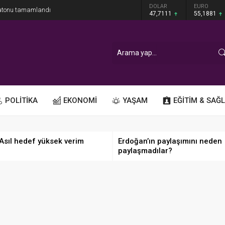
GRAM ALTIN
DOLAR
EURO
ratonu tamamlandı
6.660,55
47,7111
55,1881
POLİTİKA
EKONOMİ
YAŞAM
EĞİTİM & SAĞL
 Asıl hedef yüksek verim
Erdoğan’ın paylaşımını neden
paylaşmadılar?