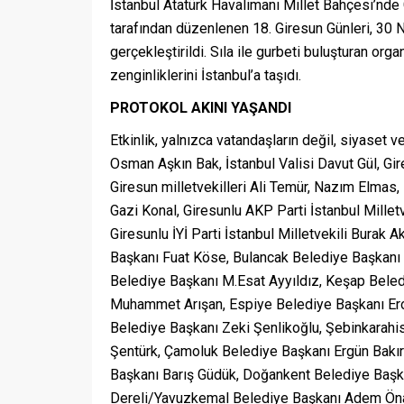
İstanbul Atatürk Havalimanı Millet Bahçesi’n
tarafından düzenlenen 18. Giresun Günleri, 30 Ni
gerçekleştirildi. Sıla ile gurbeti buluşturan orga
zenginliklerini İstanbul’a taşıdı.
PROTOKOL AKINI YAŞANDI
Etkinlik, yalnızca vatandaşların değil, siyaset 
Osman Aşkın Bak,
İstanbul Valisi Davut Gül, Gi
Giresun milletvekilleri Ali Temür, Nazım Elmas, 
Gazi Konal, Giresunlu AKP Parti İstanbul Millet
Giresunlu İYİ Parti İstanbul Milletvekili Burak 
Başkanı Fuat Köse, Bulancak Belediye Başkanı 
Belediye Başkanı M.Esat Ayyıldız, Keşap Bele
Muhammet Arışan, Espiye Belediye Başkanı Ero
Belediye Başkanı Zeki Şenlikoğlu, Şebinkarah
Şentürk, Çamoluk Belediye Başkanı Ergün Bakır
Başkanı Barış Güdük, Doğankent Belediye Baş
Dereli/Yavuzkemal Belediye Başkanı Adem Öna