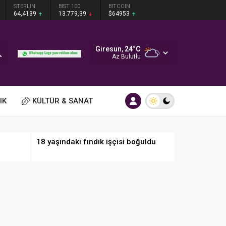
STERLİN
BIST 100
BITCOIN
64,4139
13.779,39
$64953
Giresun,
24
°C
Az Bulutlu
IK
KÜLTÜR & SANAT
18 yaşındaki fındık işçisi boğuldu