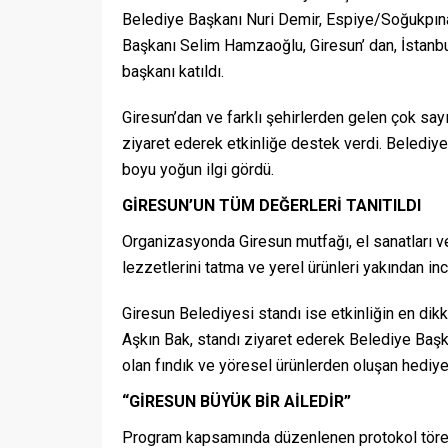
Belediye Başkanı Nuri Demir, Espiye/Soğukpın
Başkanı Selim Hamzaoğlu, Giresun’ dan, İstanbu
başkanı katıldı.
Giresun’dan ve farklı şehirlerden gelen çok sayı
ziyaret ederek etkinliğe destek verdi. Belediyeler
boyu yoğun ilgi gördü.
GİRESUN’UN TÜM DEĞERLERİ TANITILDI
Organizasyonda Giresun mutfağı, el sanatları ve 
lezzetlerini tatma ve yerel ürünleri yakından in
Giresun Belediyesi standı ise etkinliğin en dik
Aşkın Bak, standı ziyaret ederek Belediye Başka
olan fındık ve yöresel ürünlerden oluşan hediye
“GİRESUN BÜYÜK BİR AİLEDİR”
Program kapsamında düzenlenen protokol töre