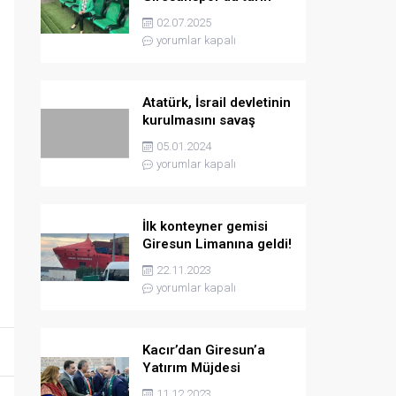
yazmaya hazırlanıyor
02.07.2025
yorumlar kapalı
Atatürk, İsrail devletinin
kurulmasını savaş
sebebi olarak ilân
05.01.2024
etmişti
yorumlar kapalı
İlk konteyner gemisi
Giresun Limanına geldi!
22.11.2023
yorumlar kapalı
Kacır’dan Giresun’a
Yatırım Müjdesi
11.12.2023