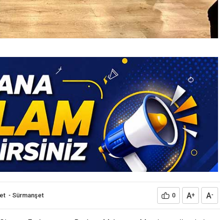
A
A
et
-
Sürmanşet
0
+
-