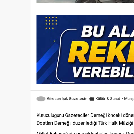
Giresun Işık Gazetesi
Kültür & Sanat
-
Manş
Kuruculuğunu Gazeteciler Derneği önceki dön
Dostları Derneği, düzenlediği Türk Halk Müziği 
Millet Bahçesi’nde gerçekleştirilen konser, De