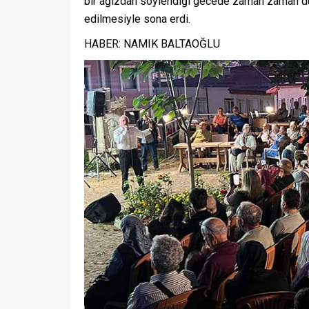
bir ağızdan söylendiği gecede zaman zaman duy
edilmesiyle sona erdi.
HABER: NAMIK BALTAOĞLU