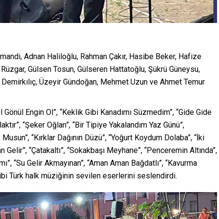
jmandi, Adnan Haliloğlu, Rahman Çakır, Hasibe Beker, Hafize
 Rüzgar, Gülsen Tosun, Gülseren Hattatoğlu, Şükrü Güneysu,
al Demirkılıç, Üzeyir Gündoğan, Mehmet Uzun ve Ahmet Temur
 Ol Gönül Engin Ol”, “Keklik Gibi Kanadımı Süzmedim”, “Gide Gide
aktır”, “Şeker Oğlan”, “Bir Tipiye Yakalandım Yaz Günü”,
 Musun”, “Kırklar Dağının Düzü”, “Yoğurt Koydum Dolaba”, “İki
n Gelir”, “Çatakaltı”, “Sokakbaşı Meyhane”, “Penceremin Altında”,
rımı”, “Su Gelir Akmayınan”, “Aman Aman Bağdatlı”, “Kavurma
 Türk halk müziğinin sevilen eserlerini seslendirdi.