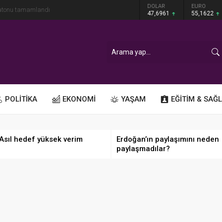
GRAM ALTIN
DOLAR
EURO
ratonu tamamlandı
6.655,83
47,6961
55,1622
POLİTİKA
EKONOMİ
YAŞAM
EĞİTİM & SAĞL
 Asıl hedef yüksek verim
Erdoğan’ın paylaşımını neden
paylaşmadılar?