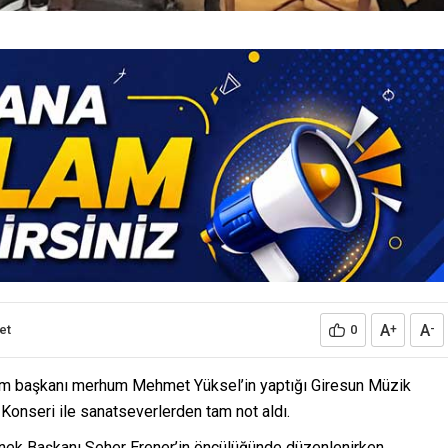
A
A
et
0
+
-
em başkanı merhum Mehmet Yüksel’in yaptığı Giresun Müzik
Konseri ile sanatseverlerden tam not aldı.
rnek Başkanı Seher Erener’in öncülüğünde düzenlenirken,