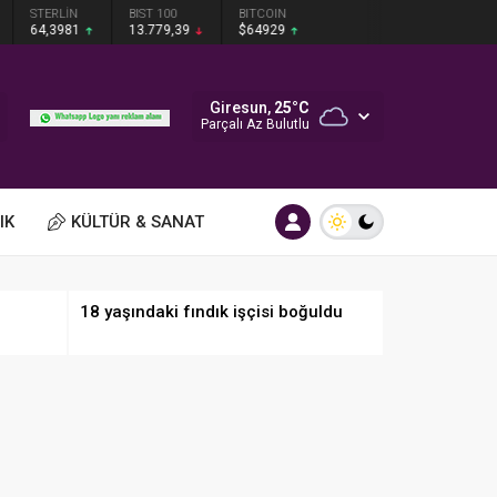
STERLİN
BIST 100
BITCOIN
64,3981
13.779,39
$64929
Giresun,
25
°C
Parçalı Az Bulutlu
IK
KÜLTÜR & SANAT
18 yaşındaki fındık işçisi boğuldu