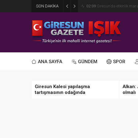
SON DAKİKA
02:09
Giresun’da etkinlik ma
ANA SAYFA
GÜNDEM
SPOR
Giresun Kalesi yapılaşma
Alkan:
tartışmasının odağında
olmalı