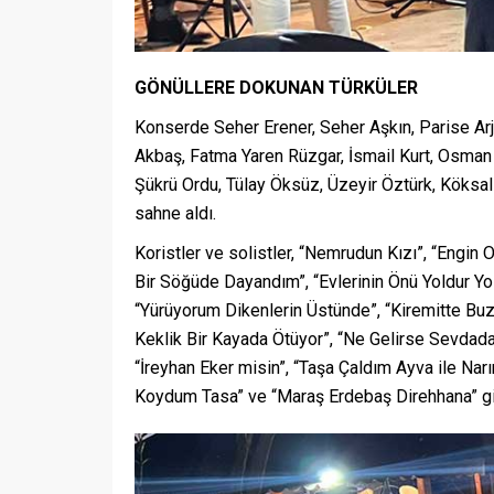
GÖNÜLLERE DOKUNAN TÜRKÜLER
Konserde Seher Erener, Seher Aşkın, Parise Ar
Akbaş, Fatma Yaren Rüzgar, İsmail Kurt, Osman
Şükrü Ordu, Tülay Öksüz, Üzeyir Öztürk, Köks
sahne aldı.
Koristler ve solistler, “Nemrudun Kızı”, “Engin
Bir Söğüde Dayandım”, “Evlerinin Önü Yoldur Yol
“Yürüyorum Dikenlerin Üstünde”, “Kiremitte Buz
Keklik Bir Kayada Ötüyor”, “Ne Gelirse Sevdada
“İreyhan Eker misin”, “Taşa Çaldım Ayva ile Na
Koydum Tasa” ve “Maraş Erdebaş Direhhana” gibi