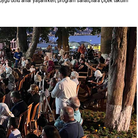
gu dolu anlar yaşanırken, program sanatçılara çiçek takdim