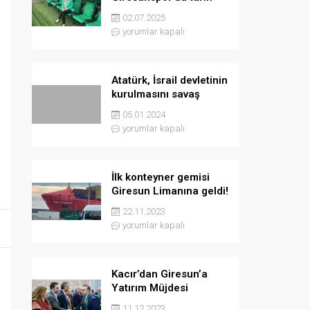
yazmaya hazırlanıyor
02.07.2025
yorumlar kapalı
Atatürk, İsrail devletinin
kurulmasını savaş
sebebi olarak ilân
05.01.2024
etmişti
yorumlar kapalı
İlk konteyner gemisi
Giresun Limanına geldi!
22.11.2023
yorumlar kapalı
Kacır’dan Giresun’a
Yatırım Müjdesi
11.12.2023