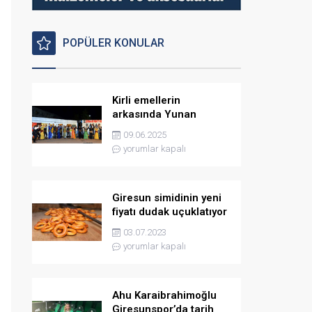
POPÜLER KONULAR
Kirli emellerin
arkasında Yunan
istihbaratı var
09.06.2025
yorumlar kapalı
Giresun simidinin yeni
fiyatı dudak uçuklatıyor
03.07.2023
yorumlar kapalı
Ahu Karaibrahimoğlu
Giresunspor’da tarih