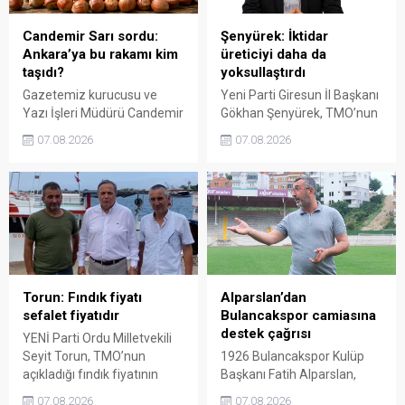
söyledi.
Candemir Sarı sordu:
Şenyürek: İktidar
Ankara’ya bu rakamı kim
üreticiyi daha da
taşıdı?
yoksullaştırdı
Gazetemiz kurucusu ve
Yeni Parti Giresun İl Başkanı
Yazı İşleri Müdürü Candemir
Gökhan Şenyürek, TMO’nun
Sarı, fındık fiyatı
Giresun kalite fındık için
07.08.2026
07.08.2026
tartışmalarını köşesine
açıkladığı 255 liralık fiyatı
taşıdı. Üretim maliyetinin
“sefalet fiyatı” olarak
300 liraya ulaştığı bir
nitelendirdi. Artışın yıllık
dönemde Ankara’ya 240
enflasyonun altında kaldığını
liralık fiyat teklifi
belirten Şenyürek, kararın
götürüldüğü iddiasını
üreticiyi değil tekelleri
gündeme getiren Sarı,
koruduğunu savundu.
Giresun milletvekillerini açık
ve net bir cevap vermeye
Torun: Fındık fiyatı
Alparslan’dan
çağırdı.
sefalet fiyatıdır
Bulancakspor camiasına
destek çağrısı
YENİ Parti Ordu Milletvekili
Seyit Torun, TMO’nun
1926 Bulancakspor Kulüp
açıkladığı fındık fiyatının
Başkanı Fatih Alparslan,
üreticinin maliyetlerini
transferden altyapıya,
07.08.2026
07.08.2026