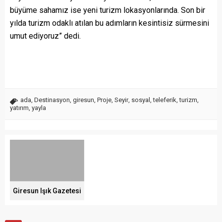
büyüme sahamız ise yeni turizm lokasyonlarında. Son bir
yılda turizm odaklı atılan bu adımların kesintisiz sürmesini
umut ediyoruz” dedi.
ada
,
Destinasyon
,
giresun
,
Proje
,
Seyir
,
sosyal
,
teleferik
,
turizm
,
yatırım
,
yayla
Giresun Işık Gazetesi