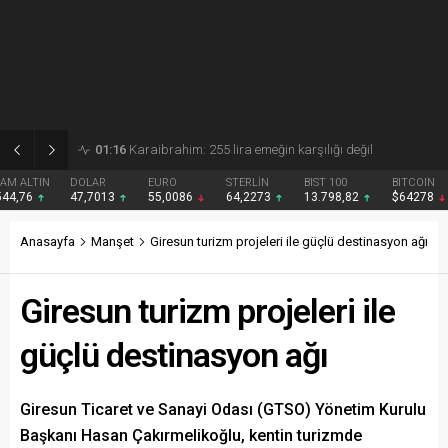
01:15
Gezmiş: 250 liralık fındık fiyatı emeği yok saydı
DOLAR
EURO
STERLİN
BIST 100
BITCOIN
47,7013
55,0086
64,2273
13.798,82
$64278
Anasayfa
Manşet
Giresun turizm projeleri ile güçlü destinasyon ağı
Giresun turizm projeleri ile
güçlü destinasyon ağı
Giresun Ticaret ve Sanayi Odası (GTSO) Yönetim Kurulu
Başkanı Hasan Çakırmelikoğlu, kentin turizmde