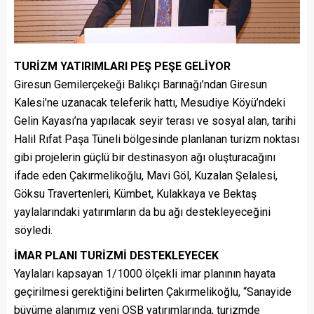
TURİZM YATIRIMLARI PEŞ PEŞE GELİYOR
Giresun Gemilerçekeği Balıkçı Barınağı’ndan Giresun
Kalesi’ne uzanacak teleferik hattı, Mesudiye Köyü’ndeki
Gelin Kayası’na yapılacak seyir terası ve sosyal alan, tarihi
Halil Rıfat Paşa Tüneli bölgesinde planlanan turizm noktası
gibi projelerin güçlü bir destinasyon ağı oluşturacağını
ifade eden Çakırmelikoğlu, Mavi Göl, Kuzalan Şelalesi,
Göksu Travertenleri, Kümbet, Kulakkaya ve Bektaş
yaylalarındaki yatırımların da bu ağı destekleyeceğini
söyledi.
İMAR PLANI TURİZMİ DESTEKLEYECEK
Yaylaları kapsayan 1/1000 ölçekli imar planının hayata
geçirilmesi gerektiğini belirten Çakırmelikoğlu, “Sanayide
büyüme alanımız yeni OSB yatırımlarında, turizmde