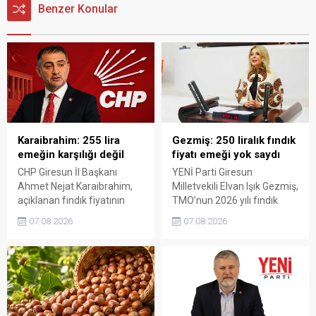
Benzer Konular
Karaibrahim: 255 lira
Gezmiş: 250 liralık fındık
emeğin karşılığı değil
fiyatı emeği yok saydı
CHP Giresun İl Başkanı
YENİ Parti Giresun
Ahmet Nejat Karaibrahim,
Milletvekili Elvan Işık Gezmiş,
açıklanan fındık fiyatının
TMO’nun 2026 yılı fındık
artan üretim maliyetleri
fiyatına sert tepki gösterdi.
07.08.2026
07.08.2026
karşısında yetersiz kaldığını
Açıklanan rakamın üreticinin
belirterek, üreticinin
artan maliyetlerini
emeğinin korunmasını
karşılamadığını belirten
istedi. Karaibrahim,
Gezmiş, “Üreticiyi yok
sürdürülebilir üretim için
sayanı, günü geldiğinde
fiyat politikasının yeniden
üretici de yok sayacaktır”
değerlendirilmesi gerektiğini
dedi.