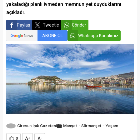
yakaladığı planlı ivmeden memnuniyet duyduklarını
açıkladı.
Paylaş
Tweetle
Gönder
ABONE OL
Whatsapp Kanalımız
Giresun Işık Gazetesi
Manşet
-
Sürmanşet
-
Yaşam
A
A
0
+
-