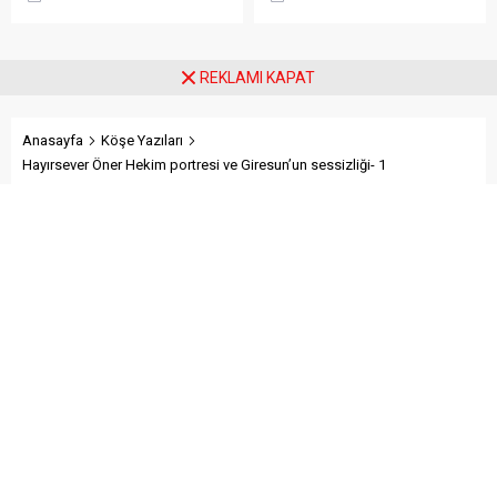
karşılamadığını söyledi.
tesisleşmeden kurumsal
Torun, fiyatın yeniden
yapılanmaya kadar birçok
belirlenmesini isterken,
alanda önemli adımlar
“Üreticinin alın terini yabancı
attıklarını belirterek iş
REKLAMI KAPAT
kartellere teslim etmeyin”
insanlarını, esnafı, sivil
çağrısında bulundu.
toplum kuruluşlarını ve
taraftarları kulübe destek
Anasayfa
Köşe Yazıları
olmaya çağırdı.
Hayırsever Öner Hekim portresi ve Giresun’un sessizliği- 1
Hayırsever Öner Hekim
portresi ve Giresun’un
sessizliği- 1
Paylaş
Tweetle
Gönder
ABONE OL
Whatsapp Kanalımız
Köşe Yazıları
Manşet
Sürmanşet