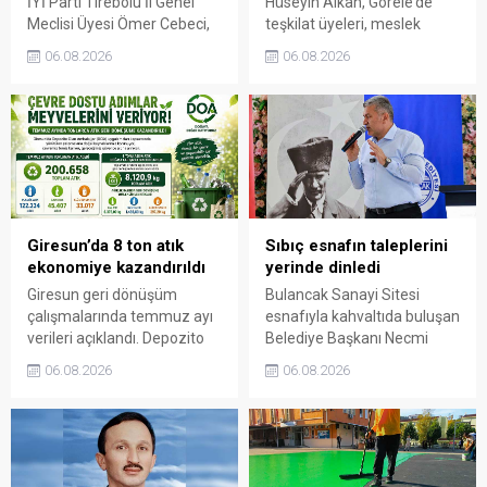
İYİ Parti Tirebolu İl Genel
Hüseyin Alkan, Görele’de
Meclisi Üyesi Ömer Cebeci,
teşkilat üyeleri, meslek
Giresun Müdafaa-i Hukuk
odaları ve esnafla bir araya
06.08.2026
06.08.2026
Cemiyeti’nin Milli Mücadele
gelerek talep ve beklentileri
dönemindeki rolüne dikkat
dinledi.
çekti. Cebeci, Giresun’un
bağımsızlık mücadelesinde
üstlendiği tarihi
sorumluluğun gelecek
nesillere doğru anlatılması
gerektiğini söyledi.
Giresun’da 8 ton atık
Sıbıç esnafın taleplerini
ekonomiye kazandırıldı
yerinde dinledi
Giresun geri dönüşüm
Bulancak Sanayi Sitesi
çalışmalarında temmuz ayı
esnafıyla kahvaltıda buluşan
verileri açıklandı. Depozito
Belediye Başkanı Necmi
Olan Ambalajlar
Sıbıç, bölgede yapılması
06.08.2026
06.08.2026
uygulamasına destek veren
planlanan çalışmaları
vatandaşlar, yüz binlerce
değerlendirdi. Sanayi esnafı
ambalajın çöpe gitmesini
da yaşadığı sorunları ve
önledi.
beklentilerini doğrudan
Başkan Sıbıç’a aktardı.