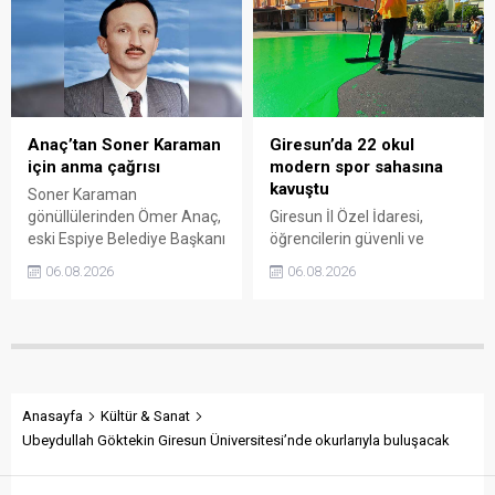
ambalajın çöpe gitmesini
da yaşadığı sorunları ve
önledi.
beklentilerini doğrudan
Başkan Sıbıç’a aktardı.
Anaç’tan Soner Karaman
Giresun’da 22 okul
için anma çağrısı
modern spor sahasına
kavuştu
Soner Karaman
gönüllülerinden Ömer Anaç,
Giresun İl Özel İdaresi,
eski Espiye Belediye Başkanı
öğrencilerin güvenli ve
Soner Karaman’ın vefatının
modern alanlarda spor
06.08.2026
06.08.2026
34’üncü yılı dolayısıyla
yapabilmesi amacıyla 22
açıklama yaptı. Anaç, ilçede
okulun bahçesini basketbol
görev yapmış ve hayatını
ve voleybol sahasına
kaybetmiş tüm belediye
dönüştürdü. Tamamlanan
başkanlarının ortak bir
çalışma, gençleri spora
etkinlikle anılmasını istedi.
yönlendirecek kalıcı
yatırımlar arasında yerini
Anasayfa
Kültür & Sanat
aldı.
Ubeydullah Göktekin Giresun Üniversitesi’nde okurlarıyla buluşacak