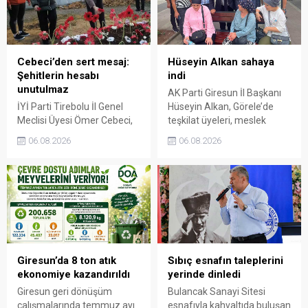
Cebeci’den sert mesaj:
Hüseyin Alkan sahaya
Şehitlerin hesabı
indi
unutulmaz
AK Parti Giresun İl Başkanı
İYİ Parti Tirebolu İl Genel
Hüseyin Alkan, Görele’de
Meclisi Üyesi Ömer Cebeci,
teşkilat üyeleri, meslek
Giresun Müdafaa-i Hukuk
odaları ve esnafla bir araya
06.08.2026
06.08.2026
Cemiyeti’nin Milli Mücadele
gelerek talep ve beklentileri
dönemindeki rolüne dikkat
dinledi.
çekti. Cebeci, Giresun’un
bağımsızlık mücadelesinde
üstlendiği tarihi
sorumluluğun gelecek
nesillere doğru anlatılması
gerektiğini söyledi.
Giresun’da 8 ton atık
Sıbıç esnafın taleplerini
ekonomiye kazandırıldı
yerinde dinledi
Giresun geri dönüşüm
Bulancak Sanayi Sitesi
çalışmalarında temmuz ayı
esnafıyla kahvaltıda buluşan