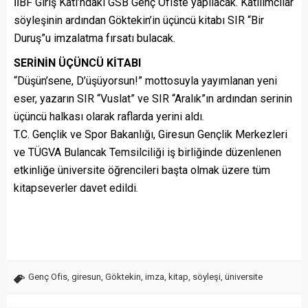
İİBF Giriş Katı’ndaki GSB Genç Ofiste yapılacak. Katılımcılar
söyleşinin ardından Göktekin’in üçüncü kitabı SIR “Bir
Duruş”u imzalatma fırsatı bulacak.
SERİNİN ÜÇÜNCÜ KİTABI
“Düşün’sene, D’üşüyorsun!” mottosuyla yayımlanan yeni
eser, yazarın SIR “Vuslat” ve SIR “Aralık”ın ardından serinin
üçüncü halkası olarak raflarda yerini aldı.
T.C. Gençlik ve Spor Bakanlığı, Giresun Gençlik Merkezleri
ve TÜGVA Bulancak Temsilciliği iş birliğinde düzenlenen
etkinliğe üniversite öğrencileri başta olmak üzere tüm
kitapseverler davet edildi.
Genç Ofis
,
giresun
,
Göktekin
,
imza
,
kitap
,
söyleşi
,
üniversite