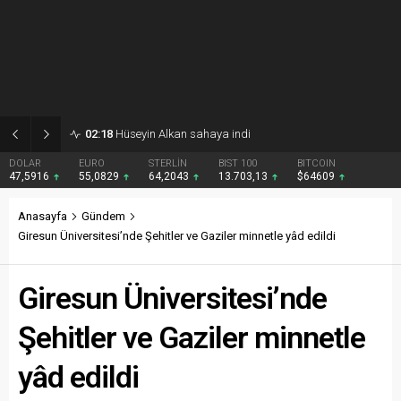
02:18
Hüseyin Alkan sahaya indi
DOLAR
EURO
STERLİN
BIST 100
BITCOIN
47,5916
55,0829
64,2043
13.703,13
$64609
Anasayfa
Gündem
Giresun Üniversitesi’nde Şehitler ve Gaziler minnetle yâd edildi
Giresun Üniversitesi’nde
Şehitler ve Gaziler minnetle
yâd edildi