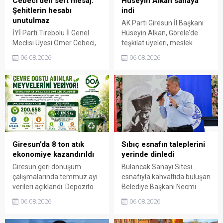
Cebeci’den sert mesaj:
Hüseyin Alkan sahaya
Şehitlerin hesabı
indi
unutulmaz
AK Parti Giresun İl Başkanı
İYİ Parti Tirebolu İl Genel
Hüseyin Alkan, Görele’de
Meclisi Üyesi Ömer Cebeci,
teşkilat üyeleri, meslek
Giresun Müdafaa-i Hukuk
odaları ve esnafla bir araya
06.08.2026
06.08.2026
Cemiyeti’nin Milli Mücadele
gelerek talep ve beklentileri
dönemindeki rolüne dikkat
dinledi.
çekti. Cebeci, Giresun’un
bağımsızlık mücadelesinde
üstlendiği tarihi
sorumluluğun gelecek
nesillere doğru anlatılması
gerektiğini söyledi.
Giresun’da 8 ton atık
Sıbıç esnafın taleplerini
ekonomiye kazandırıldı
yerinde dinledi
Giresun geri dönüşüm
Bulancak Sanayi Sitesi
çalışmalarında temmuz ayı
esnafıyla kahvaltıda buluşan
verileri açıklandı. Depozito
Belediye Başkanı Necmi
Olan Ambalajlar
Sıbıç, bölgede yapılması
06.08.2026
06.08.2026
uygulamasına destek veren
planlanan çalışmaları
vatandaşlar, yüz binlerce
değerlendirdi. Sanayi esnafı