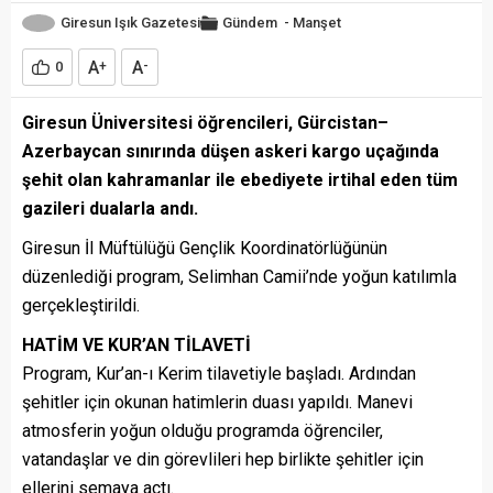
Giresun Işık Gazetesi
Gündem
-
Manşet
A
A
0
+
-
Giresun Üniversitesi öğrencileri, Gürcistan–
Azerbaycan sınırında düşen askeri kargo uçağında
şehit olan kahramanlar ile ebediyete irtihal eden tüm
gazileri dualarla andı.
Giresun İl Müftülüğü Gençlik Koordinatörlüğünün
düzenlediği program, Selimhan Camii’nde yoğun katılımla
gerçekleştirildi.
HATİM VE KUR’AN TİLAVETİ
Program, Kur’an-ı Kerim tilavetiyle başladı. Ardından
şehitler için okunan hatimlerin duası yapıldı. Manevi
atmosferin yoğun olduğu programda öğrenciler,
vatandaşlar ve din görevlileri hep birlikte şehitler için
ellerini semaya açtı.