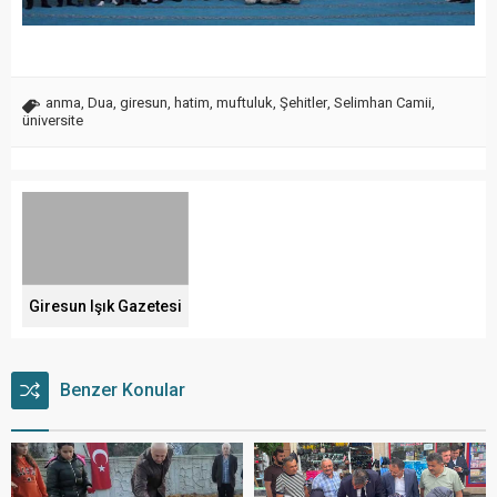
anma
,
Dua
,
giresun
,
hatim
,
muftuluk
,
Şehitler
,
Selimhan Camii
,
üniversite
Giresun Işık Gazetesi
Benzer Konular