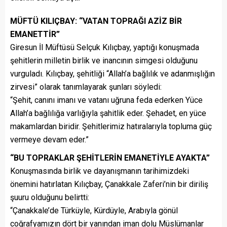
MÜFTÜ KILIÇBAY: “VATAN TOPRAĞI AZİZ BİR
EMANETTİR”
Giresun İl Müftüsü Selçuk Kılıçbay, yaptığı konuşmada
şehitlerin milletin birlik ve inancının simgesi olduğunu
vurguladı. Kılıçbay, şehitliği “Allah’a bağlılık ve adanmışlığın
zirvesi” olarak tanımlayarak şunları söyledi:
“Şehit, canını imanı ve vatanı uğruna feda ederken Yüce
Allah’a bağlılığa varlığıyla şahitlik eder. Şehadet, en yüce
makamlardan biridir. Şehitlerimiz hatıralarıyla topluma güç
vermeye devam eder.”
“BU TOPRAKLAR ŞEHİTLERİN EMANETİYLE AYAKTA”
Konuşmasında birlik ve dayanışmanın tarihimizdeki
önemini hatırlatan Kılıçbay, Çanakkale Zaferi’nin bir diriliş
şuuru olduğunu belirtti:
“Çanakkale’de Türküyle, Kürdüyle, Arabıyla gönül
coğrafyamızın dört bir yanından iman dolu Müslümanlar