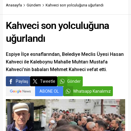
yatırımlar arasında yerini
Anasayfa
Gündem
Kahveci son yolculuğuna uğurlandı
aldı.
Kahveci son yolculuğuna
uğurlandı
Espiye İlçe esnaflarından, Belediye Meclis Üyesi Hasan
Kahveci ile Kaleboynu Mahalle Muhtarı Mustafa
Kahveci’nin babaları Mehmet Kahveci vefat etti.
Paylaş
Tweetle
Gönder
ABONE OL
Whatsapp Kanalımız