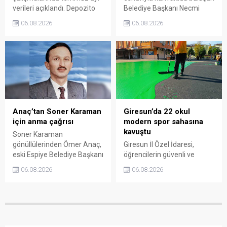
verileri açıklandı. Depozito
Belediye Başkanı Necmi
Olan Ambalajlar
Sıbıç, bölgede yapılması
06.08.2026
06.08.2026
uygulamasına destek veren
planlanan çalışmaları
vatandaşlar, yüz binlerce
değerlendirdi. Sanayi esnafı
ambalajın çöpe gitmesini
da yaşadığı sorunları ve
önledi.
beklentilerini doğrudan
Başkan Sıbıç’a aktardı.
Anaç’tan Soner Karaman
Giresun’da 22 okul
için anma çağrısı
modern spor sahasına
kavuştu
Soner Karaman
gönüllülerinden Ömer Anaç,
Giresun İl Özel İdaresi,
eski Espiye Belediye Başkanı
öğrencilerin güvenli ve
Soner Karaman’ın vefatının
modern alanlarda spor
06.08.2026
06.08.2026
34’üncü yılı dolayısıyla
yapabilmesi amacıyla 22
açıklama yaptı. Anaç, ilçede
okulun bahçesini basketbol
görev yapmış ve hayatını
ve voleybol sahasına
kaybetmiş tüm belediye
dönüştürdü. Tamamlanan
başkanlarının ortak bir
çalışma, gençleri spora
etkinlikle anılmasını istedi.
yönlendirecek kalıcı