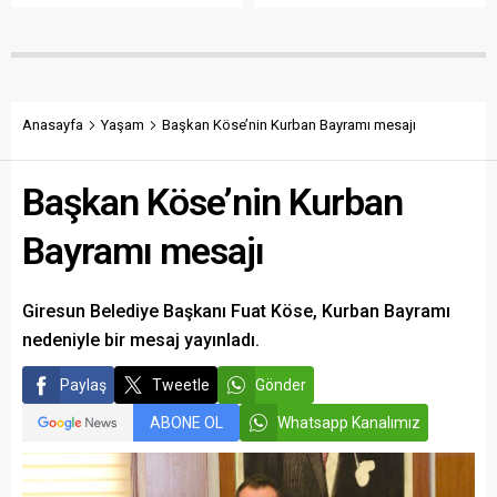
itfaiye personeline yönelik
törenle temeli atılan
asılsız iddialar ortaya
projenin 18 ay içinde
atıldığını belirterek, “İftira ve
tamamlanması
karalama siyasetiyle
hedefleniyor.
çalışanlarımızın emeğinin
gölgelenmesine izin
Anasayfa
Yaşam
Başkan Köse’nin Kurban Bayramı mesajı
vermeyeceğim” dedi.
Başkan Köse’nin Kurban
Bayramı mesajı
Giresun Belediye Başkanı Fuat Köse, Kurban Bayramı
nedeniyle bir mesaj yayınladı.
Paylaş
Tweetle
Gönder
ABONE OL
Whatsapp Kanalımız