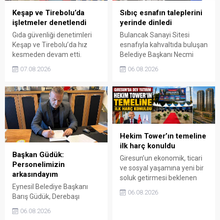
Keşap ve Tirebolu’da
Sıbıç esnafın taleplerini
işletmeler denetlendi
yerinde dinledi
Gıda güvenliği denetimleri
Bulancak Sanayi Sitesi
Keşap ve Tirebolu’da hız
esnafıyla kahvaltıda buluşan
kesmeden devam etti.
Belediye Başkanı Necmi
Tarım ve Orman Müdürlüğü
Sıbıç, bölgede yapılması
07.08.2026
06.08.2026
ekipleri, köy bakkalları ile
planlanan çalışmaları
lokantalarda ürünlerden
değerlendirdi. Sanayi esnafı
hijyen şartlarına kadar
da yaşadığı sorunları ve
birçok başlığı ayrıntılı şekilde
beklentilerini doğrudan
inceledi.
Başkan Sıbıç’a aktardı.
Hekim Tower’ın temeline
ilk harç konuldu
Başkan Güdük:
Giresun’un ekonomik, ticari
Personelimizin
ve sosyal yaşamına yeni bir
arkasındayım
soluk getirmesi beklenen
Eynesil Belediye Başkanı
Hekim Tower projesinde
06.08.2026
Barış Güdük, Derebaşı
inşaat süreci başladı.
Mahallesi’ndeki yangın
Teyyaredüzü Mahallesi’nde
06.08.2026
üzerinden belediye ve
düzenlenen geniş katılımlı