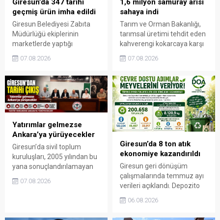
Giresun’da 347 tarihi
1,6 milyon samuray arısı
geçmiş ürün imha edildi
sahaya indi
Giresun Belediyesi Zabıta
Tarım ve Orman Bakanlığı,
Müdürlüğü ekiplerinin
tarımsal üretimi tehdit eden
marketlerde yaptığı
kahverengi kokarcaya karşı
denetimlerde son kullanma
biyolojik mücadeleyi
07.08.2026
07.08.2026
tarihi geçmiş yüzlerce ürün
büyüttü. Zararlının
ele geçirildi. Halk sağlığını
çoğalmasını engellemek
tehlikeye atan işletmeler
amacıyla 2026 yılı içinde 1
hakkında yasal işlem
milyon 650 bin samuray arısı
başlatıldı.
doğaya salındı.
Yatırımlar gelmezse
Ankara’ya yürüyecekler
Giresun’da 8 ton atık
Giresun’da sivil toplum
ekonomiye kazandırıldı
kuruluşları, 2005 yılından bu
Giresun geri dönüşüm
yana sonuçlandırılamayan
çalışmalarında temmuz ayı
ulaşım, sağlık, sanayi ve
07.08.2026
verileri açıklandı. Depozito
turizm yatırımları için ortak
Olan Ambalajlar
mücadele kararı aldı.
06.08.2026
uygulamasına destek veren
“Giresun ayrıcalık değil,
vatandaşlar, yüz binlerce
hakkını istiyor” diyen