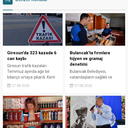
Giresun’da 323 kazada 6
Bulancak’ta fırınlara
can kaybı
hijyen ve gramaj
denetimi
Giresun trafik kazaları
Temmuz ayında ağır bir
Bulancak Belediyesi,
bilanço ortaya çıkardı. Kent
vatandaşların sağlıklı ve
genelinde meydana gelen
güvenilir gıdaya ulaşması
07.08.2026
07.08.2026
323 kazada 6 kişi yaşamını
amacıyla ilçe genelindeki
yitirirken, 286 kişi yaralandı.
fırınlarda denetimlerini
Yedi aylık toplamda ise can
artırdı. Ekipler, ekmek
kaybı 24’e, yaralı sayısı bin
gramajından hijyen
226’ya yükseldi.
şartlarına kadar birçok
başlığı tek tek kontrol etti.