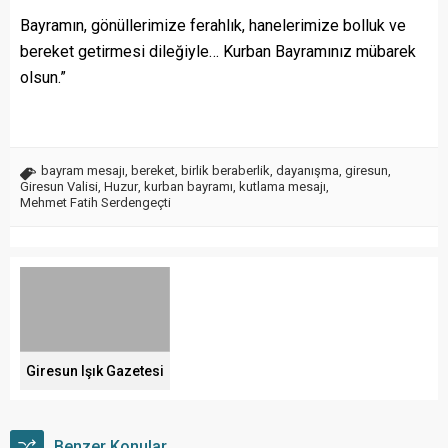
Bayramın, gönüllerimize ferahlık, hanelerimize bolluk ve
bereket getirmesi dileğiyle… Kurban Bayramınız mübarek
olsun.”
bayram mesajı
,
bereket
,
birlik beraberlik
,
dayanışma
,
giresun
,
Giresun Valisi
,
Huzur
,
kurban bayramı
,
kutlama mesajı
,
Mehmet Fatih Serdengeçti
Giresun Işık Gazetesi
Benzer Konular