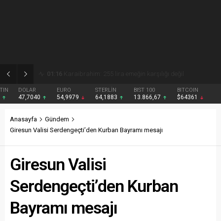
01:15
Gezmiş: 250 liralık fındık fiyatı emeği yok saydı
DOLAR
EURO
STERLİN
BIST 100
BITCOIN
47,7040
54,9979
64,1883
13.866,67
$64361
Anasayfa
Gündem
Giresun Valisi Serdengeçti’den Kurban Bayramı mesajı
Giresun Valisi
Serdengeçti’den Kurban
Bayramı mesajı