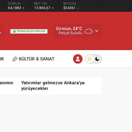
STERLİN
BIST 100
BITCOIN
64,1883
13.866,67
$64361
Giresun,
24
°C
Parçalı Bulutlu
IK
KÜLTÜR & SANAT
anımın
Yatırımlar gelmezse Ankara’ya
yürüyecekler