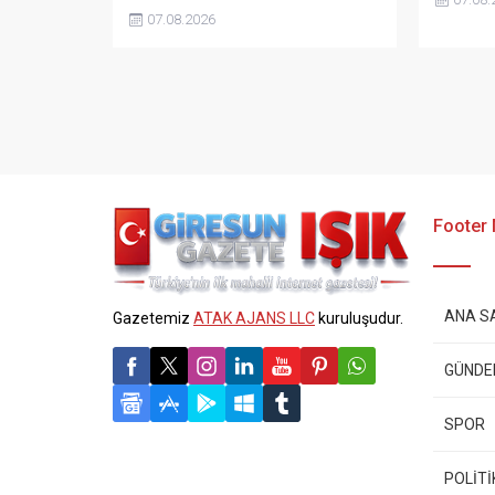
“sefalet fiyatı” olarak nitelendirdi.
fiyatın 
07.08.2026
Artışın yıllık enflasyonun altında
isterken,
kaldığını belirten Şenyürek, kararın
yabancı 
üreticiyi değil tekelleri koruduğunu
çağrısın
savundu.
Footer
ANA S
Gazetemiz
ATAK AJANS LLC
kuruluşudur.
GÜND
SPOR
POLİTİ