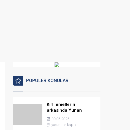
POPÜLER KONULAR
Kirli emellerin
arkasında Yunan
istihbaratı var
09.06.2025
yorumlar kapalı