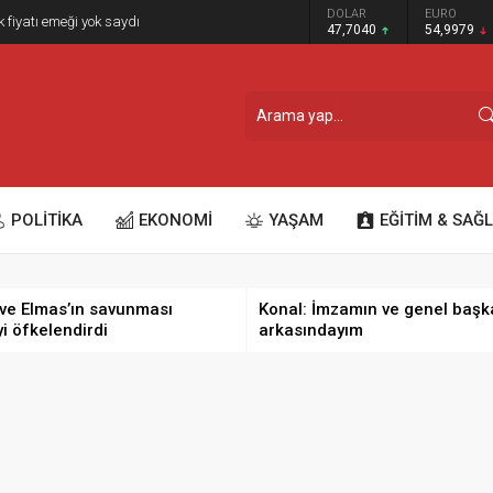
GRAM ALTIN
DOLAR
EURO
k fiyatı emeği yok saydı
6.587,65
47,7040
54,9979
POLİTİKA
EKONOMİ
YAŞAM
EĞİTİM & SAĞL
ve Elmas’ın savunması
Konal: İmzamın ve genel başk
yi öfkelendirdi
arkasındayım