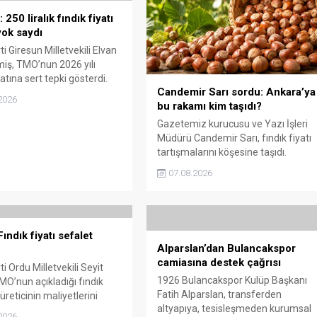
250 liralık fındık fiyatı
ok saydı
i Giresun Milletvekili Elvan
miş, TMO’nun 2026 yılı
yatına sert tepki gösterdi.
Candemir Sarı sordu: Ankara’ya
n rakamın üreticinin artan
2026
bu rakamı kim taşıdı?
rini karşılamadığını belirten
“Üreticiyi yok sayanı, günü
Gazetemiz kurucusu ve Yazı İşleri
de üretici de yok sayacaktır”
Müdürü Candemir Sarı, fındık fiyatı
tartışmalarını köşesine taşıdı.
Üretim maliyetinin 300 liraya
07.08.2026
ulaştığı bir dönemde Ankara’ya 240
liralık fiyat teklifi götürüldüğü
iddiasını gündeme getiren Sarı,
Giresun milletvekillerini açık ve net
ındık fiyatı sefalet
bir cevap vermeye çağırdı.
Alparslan’dan Bulancakspor
camiasına destek çağrısı
i Ordu Milletvekili Seyit
1926 Bulancakspor Kulüp Başkanı
MO’nun açıkladığı fındık
Fatih Alparslan, transferden
 üreticinin maliyetlerini
altyapıya, tesisleşmeden kurumsal
adığını söyledi. Torun,
2026