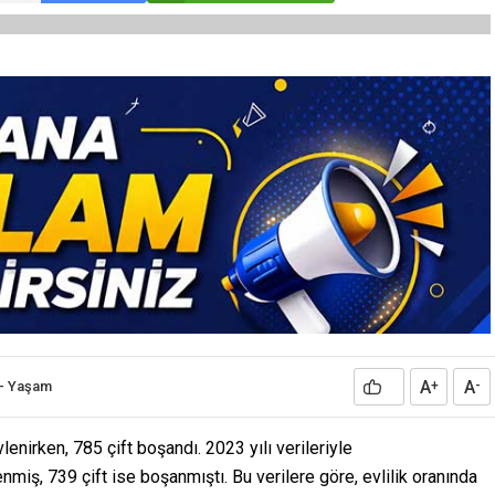
A
A
-
Yaşam
+
-
enirken, 785 çift boşandı. 2023 yılı verileriyle
lenmiş, 739 çift ise boşanmıştı. Bu verilere göre, evlilik oranında