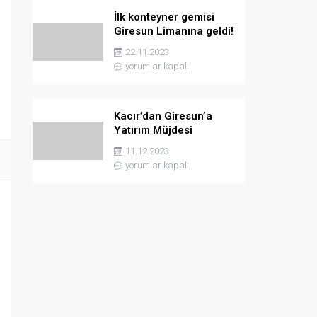
İlk konteyner gemisi
Giresun Limanına geldi!
22.11.2023
yorumlar kapalı
Kacır’dan Giresun’a
Yatırım Müjdesi
11.12.2023
yorumlar kapalı