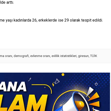
de arttı.
me yaşı kadınlarda 26, erkeklerde ise 29 olarak tespit edildi.
ma oranı
,
demografi
,
evlenme oranı
,
evlilik istatistikleri
,
giresun
,
TÜİK