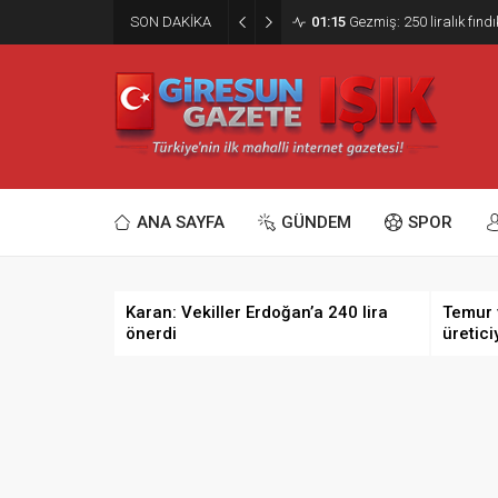
SON DAKİKA
01:15
Gezmiş: 250 liralık fındı
ANA SAYFA
GÜNDEM
SPOR
Karan: Vekiller Erdoğan’a 240 lira
Temur 
önerdi
üretici