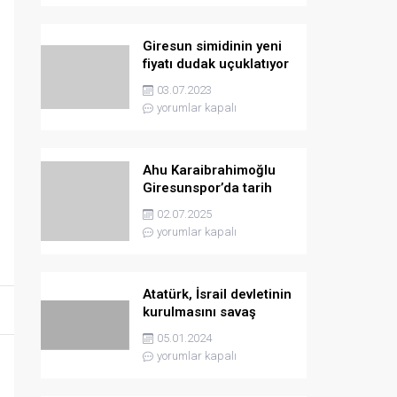
Giresun simidinin yeni
fiyatı dudak uçuklatıyor
03.07.2023
yorumlar kapalı
Ahu Karaibrahimoğlu
Giresunspor’da tarih
yazmaya hazırlanıyor
02.07.2025
yorumlar kapalı
Atatürk, İsrail devletinin
kurulmasını savaş
sebebi olarak ilân
05.01.2024
etmişti
yorumlar kapalı