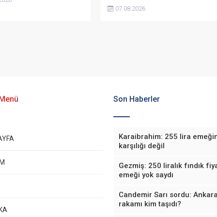
yapılanmaya kadar birçok alanda
yeniden belirlenmesini
07.08.2026
önemli adımlar attıklarını belirterek
 “Üreticinin alın terini
iş insanlarını, esnafı, sivil toplum
kartellere teslim etmeyin”
kuruluşlarını ve taraftarları kulübe
da bulundu.
destek olmaya çağırdı.
 Menü
Son Haberler
Karaibrahim: 255 lira emeği
AYFA
karşılığı değil
EM
Gezmiş: 250 liralık fındık fiya
emeği yok saydı
Candemir Sarı sordu: Ankara
rakamı kim taşıdı?
KA