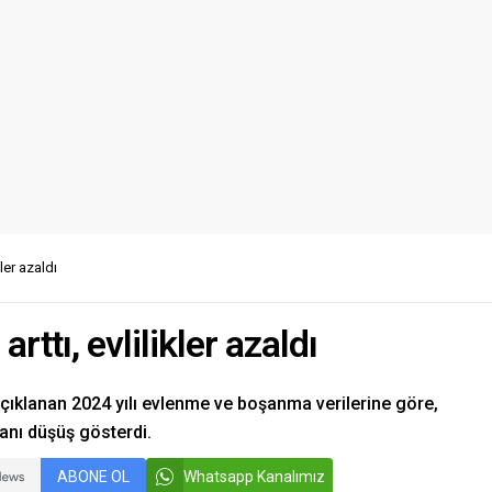
ler azaldı
ttı, evlilikler azaldı
açıklanan 2024 yılı evlenme ve boşanma verilerine göre,
ranı düşüş gösterdi.
ABONE OL
Whatsapp Kanalımız