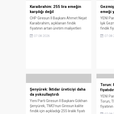
Karaibrahim: 255 lira emeğin
Gezmiş: 
karşılığı değil
emeği y
CHP Giresun İl Başkanı Ahmet Nejat
YENİ Part
Karaibrahim, açıklanan fındık
Işık Gez
fiyatının artan üretim maliyetleri
fındık fi
karşısında yetersiz kaldığını
Açıklana
07.08.2026
07.08.
belirterek, üreticinin emeğinin
maliyetle
korunmasını istedi. Karaibrahim,
Gezmiş, 
sürdürülebilir üretim için fiyat
geldiğin
politikasının yeniden
dedi.
değerlendirilmesi gerektiğini
söyledi.
Torun: F
Şenyürek: İktidar üreticiyi daha
fiyatıdır
da yoksullaştırdı
YENİ Part
Yeni Parti Giresun İl Başkanı Gökhan
Torun, T
Şenyürek, TMO’nun Giresun kalite
fiyatının
fındık için açıkladığı 255 liralık fiyatı
karşılam
07.08.