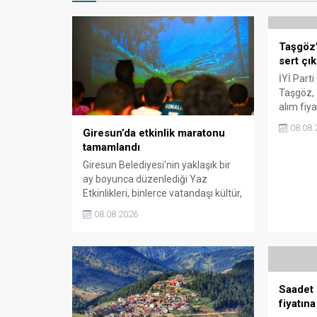
Taşgöz’
sert çık
İYİ Parti
Taşgöz, a
alım fiya
milletvek
08.08.
Giresun’da etkinlik maratonu
eleştirdi
tamamlandı
emeğinin
savunarak
Giresun Belediyesi'nin yaklaşık bir
sessiz k
ay boyunca düzenlediği Yaz
Etkinlikleri, binlerce vatandaşı kültür,
sanat ve eğlenceyle buluşturdu.
08.08.2026
Yoğun ilgi gören organizasyonun
ardından Kadın El Emeği Pazarı'nın
süresi de 16 Ağustos'a kadar
uzatıldı.
Saadet 
fiyatına