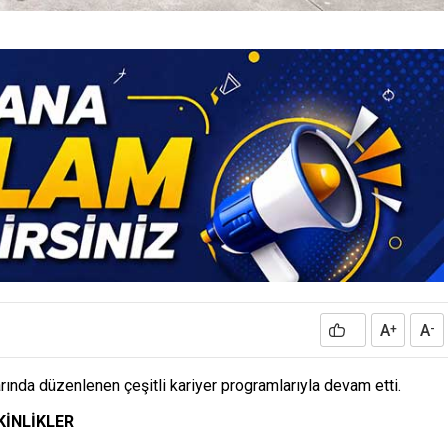
A
A
+
-
arında düzenlenen çeşitli kariyer programlarıyla devam etti.
KİNLİKLER