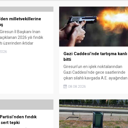
den milletvekillerine
ış
 Giresun İl Başkanı İnan
çıklanan 2026 yılı fındık
tı üzerinden iktidar
illerini sert sözlerle
2026
Gazi Caddesi’nde tartışma kanlı
. Taşgöz, üreticinin
bitti
 karşılığını alamadığını
, Giresun milletvekillerini
Giresun’un en işlek noktalarından
almakla suçladı.
Gazi Caddesi’nde gece saatlerinde
çıkan silahlı kavgada A.E. ayağından
vuruldu. Olay sonrası bölgede kısa
08.08.2026
süreli panik yaşanırken polis geniş
çaplı soruşturma başlattı.
Partisi’nden fındık
 sert tepki