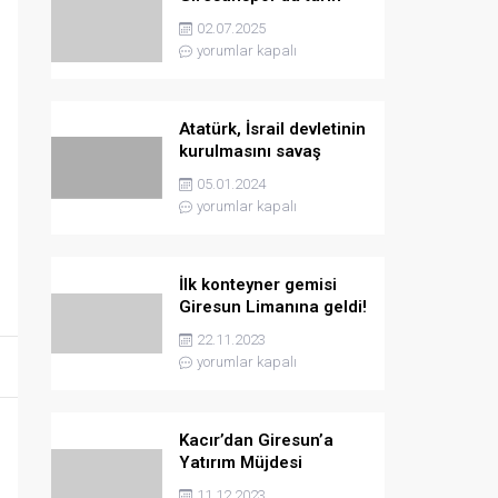
yazmaya hazırlanıyor
02.07.2025
yorumlar kapalı
Atatürk, İsrail devletinin
kurulmasını savaş
sebebi olarak ilân
05.01.2024
etmişti
yorumlar kapalı
İlk konteyner gemisi
Giresun Limanına geldi!
22.11.2023
yorumlar kapalı
Kacır’dan Giresun’a
Yatırım Müjdesi
11.12.2023