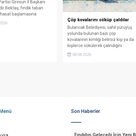
artisi Giresun İl Başkanı
ir Bektaş, fındık taban
n hasat başlamasına
Çöp kovalarını söküp çaldılar
açıklanmamasına tepki
2026
. Bektaş, maliyetlerin
Bulancak Belediyesi, sahil yürüyüş
ını belirterek üreticiyi
yolunda bulunan bazı çöp
edecek taban fiyatın en
kovalarının kimliği belirsiz kişi ya da
ra olması gerektiğini
kişilerce sökülerek çalındığını
.
açıkladı. Belediye, kamu malına
08.08.2026
zarar verenlerin tespiti için
vatandaşlardan ihbar desteği istedi.
 Menü
Son Haberler
Fındığın Geleceği İçin Yeni B