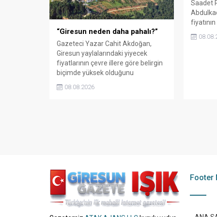
Saadet P
Abdulkad
fiyatını
“Giresun neden daha pahalı?”
rağmen 
08.08.
gösterdi
Gazeteci Yazar Cahit Akdoğan,
katlandığ
Giresun yaylalarındaki yiyecek
memnun 
fiyatlarının çevre illere göre belirgin
az 350 li
biçimde yüksek olduğunu
savundu
savunarak Giresun Valiliği, Tarım ve
08.08.2026
Orman İl Müdürlüğü ile ilgili
kurumları denetime çağırdı.
Akdoğan, yüzde 50’ye ulaşan fiyat
farklarının araştırılması gerektiğini
söyledi.
Footer