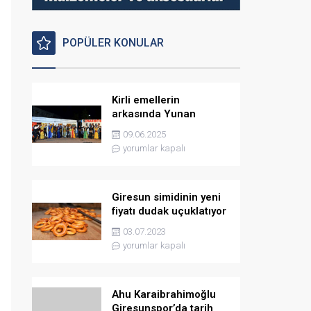
POPÜLER KONULAR
Kirli emellerin
arkasında Yunan
istihbaratı var
09.06.2025
yorumlar kapalı
Giresun simidinin yeni
fiyatı dudak uçuklatıyor
03.07.2023
yorumlar kapalı
Ahu Karaibrahimoğlu
Giresunspor’da tarih