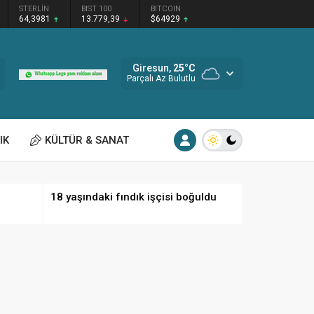
STERLİN
BIST 100
BITCOIN
64,3981
13.779,39
$64929
Giresun,
25
°C
Parçalı Az Bulutlu
IK
KÜLTÜR & SANAT
18 yaşındaki fındık işçisi boğuldu