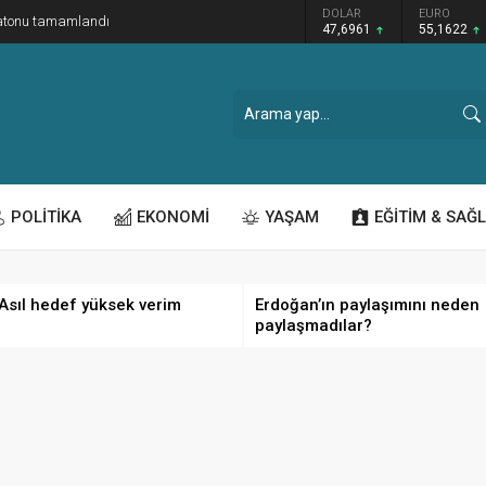
GRAM ALTIN
DOLAR
EURO
ratonu tamamlandı
6.655,83
47,6961
55,1622
POLİTİKA
EKONOMİ
YAŞAM
EĞİTİM & SAĞL
 Asıl hedef yüksek verim
Erdoğan’ın paylaşımını neden
paylaşmadılar?