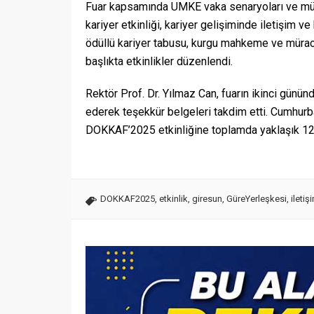
Fuar kapsamında UMKE vaka senaryoları ve müdah
kariyer etkinliği, kariyer gelişiminde iletişim v
ödüllü kariyer tabusu, kurgu mahkeme ve müracaat
başlıkta etkinlikler düzenlendi.
Rektör Prof. Dr. Yılmaz Can, fuarın ikinci günün
ederek teşekkür belgeleri takdim etti. Cumhurbaş
DOKKAF’2025 etkinliğine toplamda yaklaşık 12 b
DOKKAF2025
,
etkinlik
,
giresun
,
GüreYerleşkesi
,
iletiş