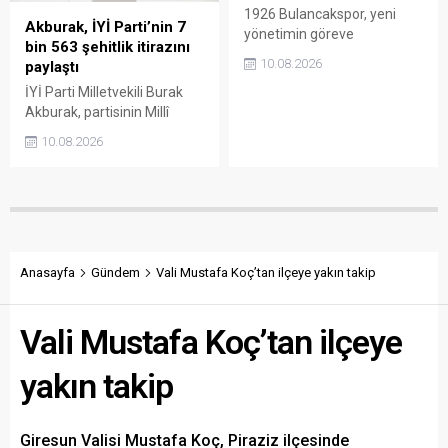
1926 Bulancakspor, yeni
Akburak, İYİ Parti’nin 7
yönetimin göreve
bin 563 şehitlik itirazını
gelmesinin ardından
10.08.2026
paylaştı
yürütülen çalışmaların bir
İYİ Parti Milletvekili Burak
aylık faaliyet raporunu
Akburak, partisinin Millî
kamuoyuyla paylaştı. Kulüp
Dayanışma ve Toplumsal
Başkanı Fatih Alparslan, her
10.08.2026
Bütünleşmenin
ay gelir-gider tablosu ve
Güçlendirilmesine Dair
yapılan çalışmaların
Kanun Teklifi’ne karşı
açıklanacağını belirterek
hazırladığı muhalefet
şeffaf ve hesap verebilir bir
şerhini kamuoyuyla paylaştı.
yönetim sözü verdi.
Şerhte, PKK terörü nedeniyle
şehit edilen 7 bin 563 kişinin
Anasayfa
Gündem
Vali Mustafa Koç’tan ilçeye yakın takip
adının tek tek TBMM
kayıtlarına geçirildiği
Vali Mustafa Koç’tan ilçeye
belirtildi.
yakın takip
Giresun Valisi Mustafa Koç, Piraziz ilçesinde