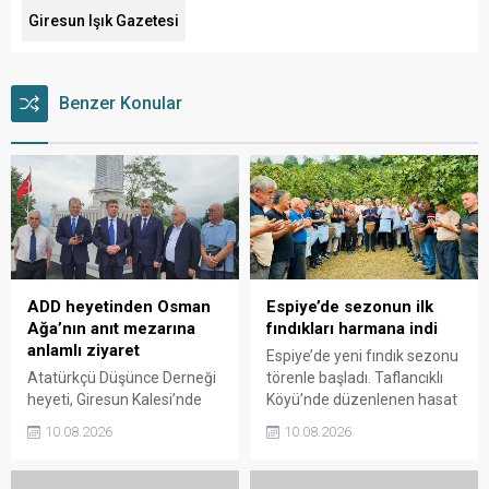
Giresun Işık Gazetesi
Benzer Konular
ADD heyetinden Osman
Espiye’de sezonun ilk
Ağa’nın anıt mezarına
fındıkları harmana indi
anlamlı ziyaret
Espiye’de yeni fındık sezonu
Atatürkçü Düşünce Derneği
törenle başladı. Taflancıklı
heyeti, Giresun Kalesi’nde
Köyü’nde düzenlenen hasat
bulunan Topal Osman
programında üreticiler
10.08.2026
10.08.2026
Ağa’nın anıt mezarını
bahçeye girerken, sezonun
ziyaret etti. Ziyarette 42. ve
ilk fındıkları kemençe ve
47. Gönüllü Giresun
horon eşliğinde toplanarak