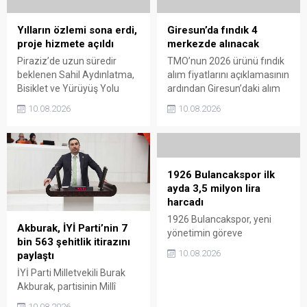
Alaylarının Millî Mücadele’de
harmana döküldü.
üstlendiği kritik rol ve
Yılların özlemi sona erdi,
Giresun’da fındık 4
Giresun’un bağımsızlık
proje hizmete açıldı
merkezde alınacak
uğruna ödediği ağır bedel bir
Piraziz’de uzun süredir
TMO’nun 2026 ürünü fındık
kez daha gündeme taşındı.
beklenen Sahil Aydınlatma,
alım fiyatlarını açıklamasının
Bisiklet ve Yürüyüş Yolu
ardından Giresun’daki alım
Projesi törenle hizmete
merkezleri de belli oldu.
10.08.2026
10.08.2026
açıldı. Yoğun katılımla
Üreticiler, 17 Ağustos’ta
gerçekleştirilen açılışta, sahil
açılacak randevu sistemi
şeridine yeni bir kimlik
üzerinden gün alarak 24
kazandıran projenin ilçenin
Ağustos’tan itibaren
sosyal yaşamına önemli
ürünlerini teslim edebilecek.
1926 Bulancakspor ilk
katkı sağlaması bekleniyor.
ayda 3,5 milyon lira
harcadı
1926 Bulancakspor, yeni
Akburak, İYİ Parti’nin 7
yönetimin göreve
bin 563 şehitlik itirazını
gelmesinin ardından
10.08.2026
paylaştı
yürütülen çalışmaların bir
İYİ Parti Milletvekili Burak
aylık faaliyet raporunu
Akburak, partisinin Millî
kamuoyuyla paylaştı. Kulüp
Dayanışma ve Toplumsal
Başkanı Fatih Alparslan, her
10.08.2026