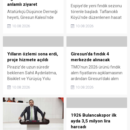
anlamlı ziyaret
Espiye’de yeni fındık sezonu
Atatürkçü Düşünce Derneği
törenle başladı. Taflancıklı
heyeti, Giresun Kalesi’nde
Köyü’nde düzenlenen hasat
bulunan Topal Osman
programında üreticiler
10.08.2026
10.08.2026
Ağa’nın anıt mezarını
bahçeye girerken, sezonun
ziyaret etti. Ziyarette 42. ve
ilk fındıkları kemençe ve
47. Gönüllü Giresun
horon eşliğinde toplanarak
Alaylarının Millî Mücadele’de
harmana döküldü.
üstlendiği kritik rol ve
Yılların özlemi sona erdi,
Giresun’da fındık 4
Giresun’un bağımsızlık
proje hizmete açıldı
merkezde alınacak
uğruna ödediği ağır bedel bir
Piraziz’de uzun süredir
TMO’nun 2026 ürünü fındık
kez daha gündeme taşındı.
beklenen Sahil Aydınlatma,
alım fiyatlarını açıklamasının
Bisiklet ve Yürüyüş Yolu
ardından Giresun’daki alım
Projesi törenle hizmete
merkezleri de belli oldu.
10.08.2026
10.08.2026
açıldı. Yoğun katılımla
Üreticiler, 17 Ağustos’ta
gerçekleştirilen açılışta, sahil
açılacak randevu sistemi
şeridine yeni bir kimlik
üzerinden gün alarak 24
kazandıran projenin ilçenin
Ağustos’tan itibaren
sosyal yaşamına önemli
ürünlerini teslim edebilecek.
1926 Bulancakspor ilk
katkı sağlaması bekleniyor.
ayda 3,5 milyon lira
harcadı