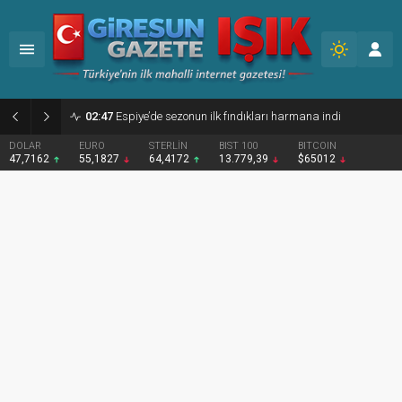
02:47
Espiye’de sezonun ilk fındıkları harmana indi
DOLAR
EURO
STERLİN
BIST 100
BITCOIN
47,7162
55,1827
64,4172
13.779,39
$65012