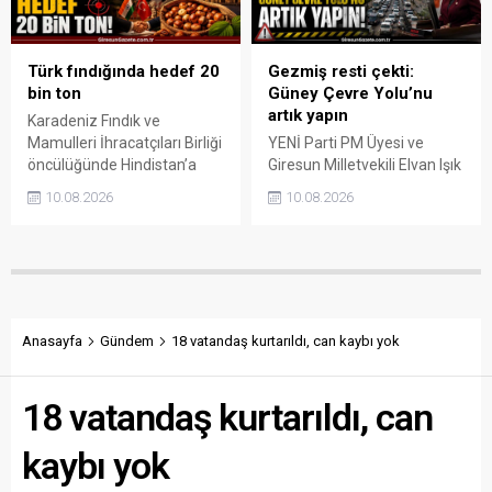
üzerine çıkmasını bekliyor.
Türk fındığında hedef 20
Gezmiş resti çekti:
bin ton
Güney Çevre Yolu’nu
artık yapın
Karadeniz Fındık ve
Mamulleri İhracatçıları Birliği
YENİ Parti PM Üyesi ve
öncülüğünde Hindistan’a
Giresun Milletvekili Elvan Işık
çıkarma yapan Türk fındık
Gezmiş, TBMM Genel
10.08.2026
10.08.2026
ihracatçıları, Yeni Delhi ve
Kurulu’nda Giresun trafik
Mumbai’de yeni ticari
sorununu gündeme taşıdı.
bağlantılar için masaya
Özellikle yaz aylarında kent
oturdu. Sektörün ilk hedefi
merkezinde yaşanan
Hindistan’a ihracatı 5 bin
yoğunluğa dikkat çeken
tona, uzun vadede ise 20 bin
Gezmiş, yıllardır bekleyen
tonun üzerine çıkarmak.
Güney Çevre Yolu Projesi
Anasayfa
Gündem
18 vatandaş kurtarıldı, can kaybı yok
için hükümete çağrıda
bulundu.
18 vatandaş kurtarıldı, can
kaybı yok