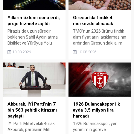
uğruna ödediği ağır bedel bir
kez daha gündeme taşındı.
Yılların özlemi sona erdi,
Giresun’da fındık 4
proje hizmete açıldı
merkezde alınacak
Piraziz’de uzun süredir
TMO’nun 2026 ürünü fındık
beklenen Sahil Aydınlatma,
alım fiyatlarını açıklamasının
Bisiklet ve Yürüyüş Yolu
ardından Giresun’daki alım
Projesi törenle hizmete
merkezleri de belli oldu.
10.08.2026
10.08.2026
açıldı. Yoğun katılımla
Üreticiler, 17 Ağustos’ta
gerçekleştirilen açılışta, sahil
açılacak randevu sistemi
şeridine yeni bir kimlik
üzerinden gün alarak 24
kazandıran projenin ilçenin
Ağustos’tan itibaren
sosyal yaşamına önemli
ürünlerini teslim edebilecek.
katkı sağlaması bekleniyor.
Akburak, İYİ Parti’nin 7
1926 Bulancakspor ilk
bin 563 şehitlik itirazını
ayda 3,5 milyon lira
paylaştı
harcadı
İYİ Parti Milletvekili Burak
1926 Bulancakspor, yeni
Akburak, partisinin Millî
yönetimin göreve