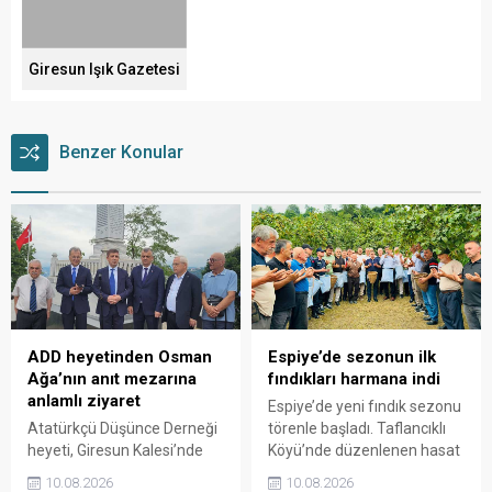
Giresun Işık Gazetesi
Benzer Konular
ADD heyetinden Osman
Espiye’de sezonun ilk
Ağa’nın anıt mezarına
fındıkları harmana indi
anlamlı ziyaret
Espiye’de yeni fındık sezonu
Atatürkçü Düşünce Derneği
törenle başladı. Taflancıklı
heyeti, Giresun Kalesi’nde
Köyü’nde düzenlenen hasat
bulunan Topal Osman
programında üreticiler
10.08.2026
10.08.2026