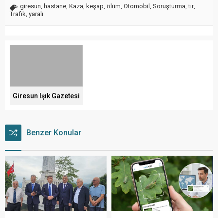
giresun
,
hastane
,
Kaza
,
keşap
,
ölüm
,
Otomobil
,
Soruşturma
,
tır
,
Trafik
,
yaralı
Giresun Işık Gazetesi
Benzer Konular