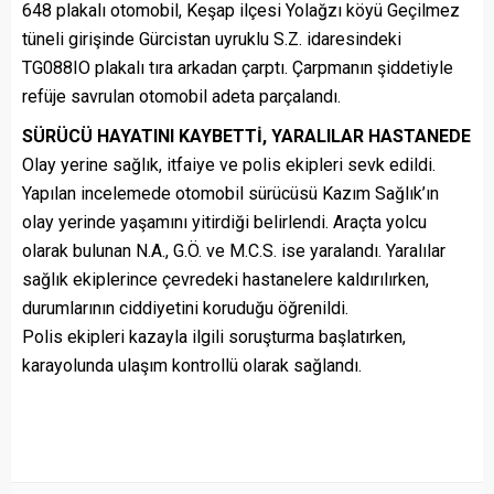
648 plakalı otomobil, Keşap ilçesi Yolağzı köyü Geçilmez
tüneli girişinde Gürcistan uyruklu S.Z. idaresindeki
TG088IO plakalı tıra arkadan çarptı. Çarpmanın şiddetiyle
refüje savrulan otomobil adeta parçalandı.
SÜRÜCÜ HAYATINI KAYBETTİ, YARALILAR HASTANEDE
Olay yerine sağlık, itfaiye ve polis ekipleri sevk edildi.
Yapılan incelemede otomobil sürücüsü Kazım Sağlık’ın
olay yerinde yaşamını yitirdiği belirlendi. Araçta yolcu
olarak bulunan N.A., G.Ö. ve M.C.S. ise yaralandı. Yaralılar
sağlık ekiplerince çevredeki hastanelere kaldırılırken,
durumlarının ciddiyetini koruduğu öğrenildi.
Polis ekipleri kazayla ilgili soruşturma başlatırken,
karayolunda ulaşım kontrollü olarak sağlandı.