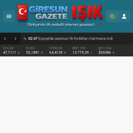
02:47
Espiye’de sezonun ilk fındıkları harmana indi
DOLAR
EURO
STERLİN
BIST 100
BITCOIN
47,7111
55,1881
64,4139
13.779,39
$65086