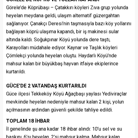
Görele’de Köprübaşı – Çatakkırı köyleri Zıva grup yolunda
heyelan meydana geldi, ulaşım alternatif güzergahtan
sağlanıyor. Çanakçı Deresi’nin taşmasıyla bazı köy yollarını
bağlayan köprü ulaşıma kapandı, bir iş makinesi sular
altında kaldı. Soğukpınar Köyü yolunda dere taştı,
Karayolları müdahale ediyor. Kaynar ve Taşlık köyleri
Çömlekçi yolunda heyelan oluştu. Haydarlı Köyü’nde
mahsur kalan bir büyükbaş hayvan itfaiye ekiplerince
kurtarıldı.
GÜCE’DE 2 VATANDAŞ KURTARILDI
Güce ilçesi Tekkeköy Köyü Ağaçbaşı yaylası Yediviraçlar
mevkiinde heyelan nedeniyle mahsur kalan 2 kişi, yolun
açılmasının ardından güvenli şekilde tahliye edildi.
TOPLAM 18 İHBAR
İl genelinde şu ana kadar 18 ihbar alındı: 10’u sel ve su
baskını, 6’sı heyelan, 2’si mahsur kalma. Mahsur kalan