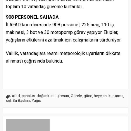
toplam 10 vatandaş güvenle kurtarıldı.
908 PERSONEL SAHADA
İl AFAD koordinesinde 908 personel, 225 araç, 110 iş
makinesi, 3 bot ve 30 motopomp görev yapıyor. Ekipler,
yağışların etkilerini azaltmak için çalışmalarını sürdürüyor.
Valilik, vatandaşlara resmi meteorolojik uyarıların dikkate
alınması çağrısında bulundu.
afad
,
çanakçı
,
doğankent
,
giresun
,
Görele
,
güce
,
heyelan
,
kurtarma
,
sel
,
Su Baskını
,
Yağış