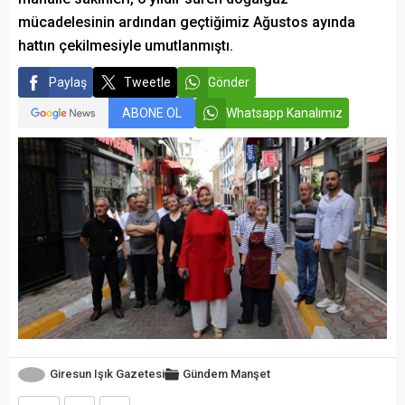
mücadelesinin ardından geçtiğimiz Ağustos ayında
hattın çekilmesiyle umutlanmıştı.
Paylaş
Tweetle
Gönder
ABONE OL
Whatsapp Kanalımız
Giresun Işık Gazetesi
Gündem
Manşet