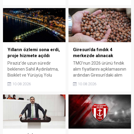
Ağa’nın anıt mezarını
bahçeye girerken, sezonun
ziyaret etti. Ziyarette 42. ve
ilk fındıkları kemençe ve
47. Gönüllü Giresun
horon eşliğinde toplanarak
Alaylarının Millî Mücadele’de
harmana döküldü.
üstlendiği kritik rol ve
Giresun’un bağımsızlık
uğruna ödediği ağır bedel bir
kez daha gündeme taşındı.
Yılların özlemi sona erdi,
Giresun’da fındık 4
proje hizmete açıldı
merkezde alınacak
Piraziz’de uzun süredir
TMO’nun 2026 ürünü fındık
beklenen Sahil Aydınlatma,
alım fiyatlarını açıklamasının
Bisiklet ve Yürüyüş Yolu
ardından Giresun’daki alım
Projesi törenle hizmete
merkezleri de belli oldu.
10.08.2026
10.08.2026
açıldı. Yoğun katılımla
Üreticiler, 17 Ağustos’ta
gerçekleştirilen açılışta, sahil
açılacak randevu sistemi
şeridine yeni bir kimlik
üzerinden gün alarak 24
kazandıran projenin ilçenin
Ağustos’tan itibaren
sosyal yaşamına önemli
ürünlerini teslim edebilecek.
katkı sağlaması bekleniyor.