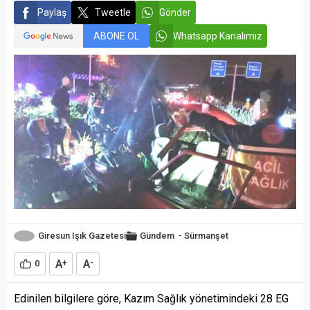
Paylaş
Tweetle
Gönder
ABONE OL
Whatsapp Kanalımız
Giresun Işık Gazetesi
Gündem
-
Sürmanşet
A
A
0
+
-
Edinilen bilgilere göre, Kazım Sağlık yönetimindeki 28 EG