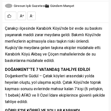
Giresun Işık Gazetesi
Gündem
Manşet
A
A
+
-
Çanakçı ilçesinde Karabörk Köyü’nde bir evde su baskını
yaşanarak maddi zarar meydana geldi. Bakımlı Köyü’nde
menfezlerin açılmasıyla olası taşkın riski önlendi.
Kuşköy’de meydana gelen taşkına ekipler müdahale etti.
Karabörk Köyü Akbaş ve Çöçen mahallelerinde de su
baskınlarına müdahale edildi.
DOĞANKENT’TE 7 VATANDAŞ TAHLİYE EDİLDİ
Doğankent’te Güdül – Çatak köyleri arasındaki yolda
heyelan oluştu, yol ulaşıma açıldı. Çatak Köyü’nde toprak
kayması sonucu evlerinde mahsur kalan 7 kişi (6 yetişkin,
1 bebek) AFAD ve İl Özel İdare ekiplerince güvenli şekilde
tahliye edildi.
GÖRELE’DE KÖPRÜ VE YOLLAR KAPANDI