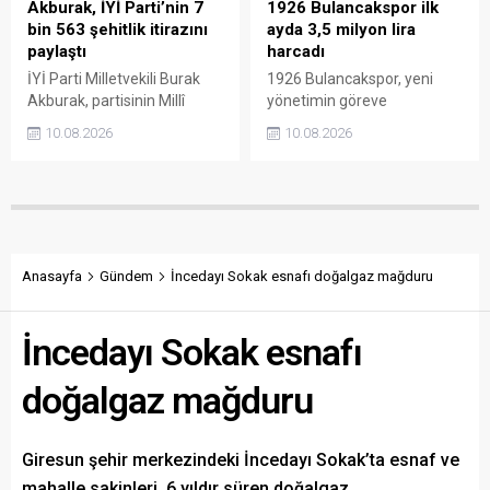
Akburak, İYİ Parti’nin 7
1926 Bulancakspor ilk
bin 563 şehitlik itirazını
ayda 3,5 milyon lira
paylaştı
harcadı
İYİ Parti Milletvekili Burak
1926 Bulancakspor, yeni
Akburak, partisinin Millî
yönetimin göreve
Dayanışma ve Toplumsal
gelmesinin ardından
10.08.2026
10.08.2026
Bütünleşmenin
yürütülen çalışmaların bir
Güçlendirilmesine Dair
aylık faaliyet raporunu
Kanun Teklifi’ne karşı
kamuoyuyla paylaştı. Kulüp
hazırladığı muhalefet
Başkanı Fatih Alparslan, her
şerhini kamuoyuyla paylaştı.
ay gelir-gider tablosu ve
Şerhte, PKK terörü nedeniyle
yapılan çalışmaların
şehit edilen 7 bin 563 kişinin
açıklanacağını belirterek
Anasayfa
Gündem
İncedayı Sokak esnafı doğalgaz mağduru
adının tek tek TBMM
şeffaf ve hesap verebilir bir
kayıtlarına geçirildiği
yönetim sözü verdi.
İncedayı Sokak esnafı
belirtildi.
doğalgaz mağduru
Giresun şehir merkezindeki İncedayı Sokak’ta esnaf ve
mahalle sakinleri, 6 yıldır süren doğalgaz