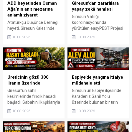
ADD heyetinden Osman
Giresun’dan zararlılara
Ağa’nın anıt mezarına
yapay zekâ hamlesi
anlamlı ziyaret
Giresun Valiliği
Atatürkçü Düşünce Derneği
koordinasyonunda
heyeti, Giresun Kalesi’nde
yürütülen easyPEST Projesi
bulunan Topal Osman
kapsamında geliştirilen
10.08.2026
10.08.2026
Ağa’nın anıt mezarını
yapay zekâ destekli dijital
ziyaret etti. Ziyarette 42. ve
platformda önemli bir
47. Gönüllü Giresun
aşamaya gelindi. Sistemle
Alaylarının Millî Mücadele’de
istilacı bitki zararlılarının
üstlendiği kritik rol ve
erken tespiti, takibi ve
Giresun’un bağımsızlık
ülkeler arasında hızlı bilgi
uğruna ödediği ağır bedel bir
paylaşımı hedefleniyor.
Üreticinin gözü 300
Espiye’de yangına itfaiye
kez daha gündeme taşındı.
liranın üzerinde
müdahale etti
Giresun’un sahil
Giresun’un Espiye ilçesinde
kesimlerinde fındık hasadı
Karadeniz Sahil Yolu
başladı. Sabahın ilk ışıklarıyla
üzerinde bulunan bir tırın
bahçelere giren üreticiler, bir
dorse kısmında çıkan yangın
10.08.2026
10.08.2026
yandan ürünü toplamaya
paniğe neden oldu. İtfaiye
başlarken diğer yandan
ekiplerinin müdahalesiyle
serbest piyasada fiyatların
alevler kısa sürede kontrol
açıklanan taban fiyatın
altına alındı.