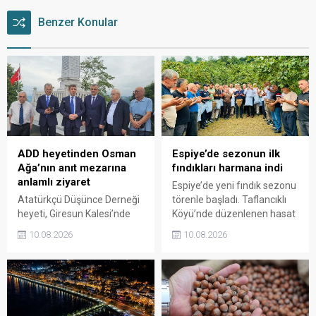
Benzer Konular
ADD heyetinden Osman
Espiye’de sezonun ilk
Ağa’nın anıt mezarına
fındıkları harmana indi
anlamlı ziyaret
Espiye’de yeni fındık sezonu
Atatürkçü Düşünce Derneği
törenle başladı. Taflancıklı
heyeti, Giresun Kalesi’nde
Köyü’nde düzenlenen hasat
bulunan Topal Osman
programında üreticiler
10.08.2026
10.08.2026
Ağa’nın anıt mezarını
bahçeye girerken, sezonun
ziyaret etti. Ziyarette 42. ve
ilk fındıkları kemençe ve
47. Gönüllü Giresun
horon eşliğinde toplanarak
Alaylarının Millî Mücadele’de
harmana döküldü.
üstlendiği kritik rol ve
Giresun’un bağımsızlık