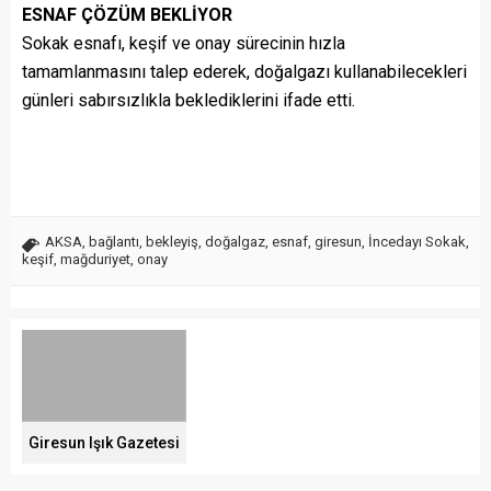
ESNAF ÇÖZÜM BEKLİYOR
Sokak esnafı, keşif ve onay sürecinin hızla
tamamlanmasını talep ederek, doğalgazı kullanabilecekleri
günleri sabırsızlıkla beklediklerini ifade etti.
AKSA
,
bağlantı
,
bekleyiş
,
doğalgaz
,
esnaf
,
giresun
,
İncedayı Sokak
,
keşif
,
mağduriyet
,
onay
Giresun Işık Gazetesi