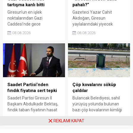
tartışma kanlı bitti
pahalı?”
Giresun’un en işlek
Gazeteci Yazar Cahit
noktalarından Gazi
Akdoğan, Giresun
Caddesi’nde gece
yaylalarındaki yiyecek
saatlerinde çıkan silahlı
fiyatlarının çevre illere göre
08.08.2026
08.08.2026
kavgada A.E. ayağından
belirgin biçimde yüksek
vuruldu. Olay sonrası
olduğunu savunarak Giresun
bölgede kısa süreli panik
Valiliği, Tarım ve Orman İl
yaşanırken polis geniş çaplı
Müdürlüğü ile ilgili kurumları
soruşturma başlattı.
denetime çağırdı. Akdoğan,
yüzde 50’ye ulaşan fiyat
farklarının araştırılması
gerektiğini söyledi.
Saadet Partisi’nden
Çöp kovalarını söküp
fındık fiyatına sert tepki
çaldılar
Saadet Partisi Giresun İl
Bulancak Belediyesi, sahil
Başkanı Abdulkadir Bektaş,
yürüyüş yolunda bulunan
fındık taban fiyatının hasat
bazı çöp kovalarının kimliği
başlamasına rağmen
belirsiz kişi ya da kişilerce
08.08.2026
08.08.2026
REKLAMI KAPAT
açıklanmamasına tepki
sökülerek çalındığını açıkladı.
gösterdi. Bektaş,
Belediye, kamu malına zarar