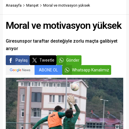
savundu.
Anasayfa
Manşet
Moral ve motivasyon yüksek
Moral ve motivasyon yüksek
Giresunspor taraftar desteğiyle zorlu maçta galibiyet
arıyor
Paylaş
Tweetle
Gönder
ABONE OL
Whatsapp Kanalımız