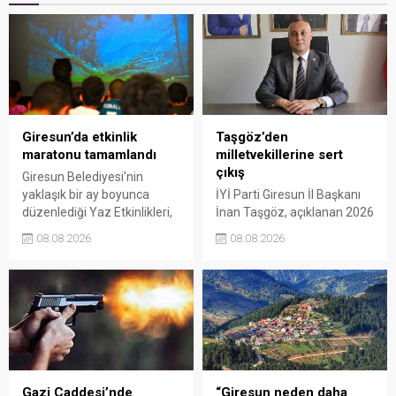
Giresun’da etkinlik
Taşgöz’den
maratonu tamamlandı
milletvekillerine sert
çıkış
Giresun Belediyesi'nin
yaklaşık bir ay boyunca
İYİ Parti Giresun İl Başkanı
düzenlediği Yaz Etkinlikleri,
İnan Taşgöz, açıklanan 2026
binlerce vatandaşı kültür,
yılı fındık alım fiyatı
08.08.2026
08.08.2026
sanat ve eğlenceyle
üzerinden iktidar
buluşturdu. Yoğun ilgi gören
milletvekillerini sert sözlerle
organizasyonun ardından
eleştirdi. Taşgöz, üreticinin
Kadın El Emeği Pazarı'nın
emeğinin karşılığını
süresi de 16 Ağustos'a
alamadığını savunarak,
kadar uzatıldı.
Giresun milletvekillerini
sessiz kalmakla suçladı.
Gazi Caddesi’nde
“Giresun neden daha