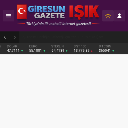
02:09
Giresun’da etkinlik maratonu tamamlandı
DOLAR
EURO
STERLİN
BIST 100
BITCOIN
47,7111
55,1881
64,4139
13.779,39
$65041