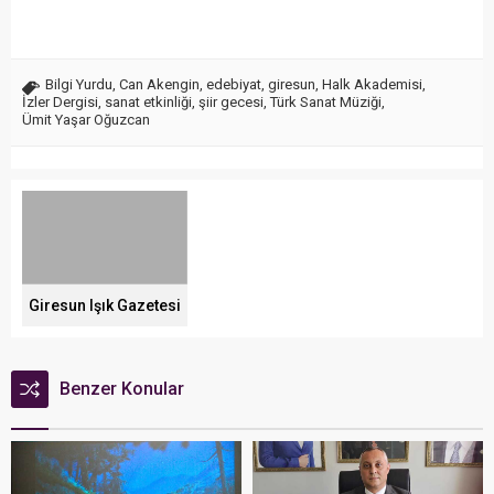
Bilgi Yurdu
,
Can Akengin
,
edebiyat
,
giresun
,
Halk Akademisi
,
İzler Dergisi
,
sanat etkinliği
,
şiir gecesi
,
Türk Sanat Müziği
,
Ümit Yaşar Oğuzcan
Giresun Işık Gazetesi
Benzer Konular