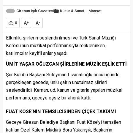
Giresun Işık Gazetesi
Kültür & Sanat
-
Manşet
A
A
0
+
-
Etkinlik, şiirlerin seslendirilmesi ve Türk Sanat Müziği
Korosu’nun müzikal performansıyla renklenirken,
katılımcılar keyifli anlar yaşadı.
ÜMİT YAŞAR OĞUZCAN ŞİİRLERİNE MÜZİK EŞLİK ETTİ
Şiir Kulübü Başkanı Süleyman Livanalioğlu öncülüğünde
gerçekleşen gecede, ünlü şairin unutulmaz şiirleri
seslendirildi. Keman, ud, kanun ve gitarla yapılan müzikal
performans, geceye eşsiz bir ahenk kattı.
FUAT KÖSE’NİN TEMSİLCİSİNDEN ÇİÇEK TAKDİMİ
Geceye Giresun Belediye Başkanı Fuat Köse’yi temsilen
katılan Özel Kalem Müdürü Bora Yakarışık, Başkan’ın