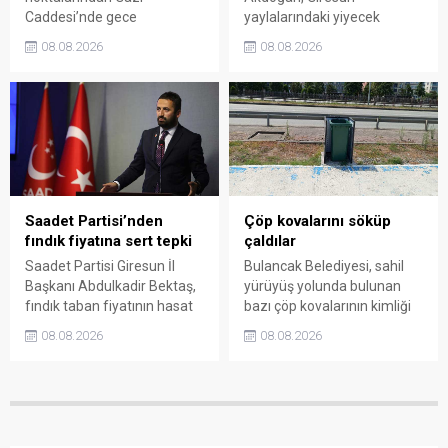
Caddesi’nde gece
yaylalarındaki yiyecek
saatlerinde çıkan silahlı
fiyatlarının çevre illere göre
08.08.2026
08.08.2026
kavgada A.E. ayağından
belirgin biçimde yüksek
vuruldu. Olay sonrası
olduğunu savunarak Giresun
bölgede kısa süreli panik
Valiliği, Tarım ve Orman İl
yaşanırken polis geniş çaplı
Müdürlüğü ile ilgili kurumları
soruşturma başlattı.
denetime çağırdı. Akdoğan,
yüzde 50’ye ulaşan fiyat
farklarının araştırılması
gerektiğini söyledi.
Saadet Partisi’nden
Çöp kovalarını söküp
fındık fiyatına sert tepki
çaldılar
Saadet Partisi Giresun İl
Bulancak Belediyesi, sahil
Başkanı Abdulkadir Bektaş,
yürüyüş yolunda bulunan
fındık taban fiyatının hasat
bazı çöp kovalarının kimliği
başlamasına rağmen
belirsiz kişi ya da kişilerce
08.08.2026
08.08.2026
açıklanmamasına tepki
sökülerek çalındığını açıkladı.
gösterdi. Bektaş,
Belediye, kamu malına zarar
maliyetlerin katlandığını
verenlerin tespiti için
belirterek üreticiyi memnun
vatandaşlardan ihbar
edecek taban fiyatın en az
desteği istedi.
350 lira olması gerektiğini