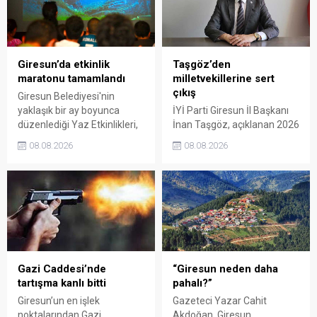
Giresun’da etkinlik
Taşgöz’den
maratonu tamamlandı
milletvekillerine sert
çıkış
Giresun Belediyesi'nin
yaklaşık bir ay boyunca
İYİ Parti Giresun İl Başkanı
düzenlediği Yaz Etkinlikleri,
İnan Taşgöz, açıklanan 2026
binlerce vatandaşı kültür,
yılı fındık alım fiyatı
08.08.2026
08.08.2026
sanat ve eğlenceyle
üzerinden iktidar
buluşturdu. Yoğun ilgi gören
milletvekillerini sert sözlerle
organizasyonun ardından
eleştirdi. Taşgöz, üreticinin
Kadın El Emeği Pazarı'nın
emeğinin karşılığını
süresi de 16 Ağustos'a
alamadığını savunarak,
kadar uzatıldı.
Giresun milletvekillerini
sessiz kalmakla suçladı.
Gazi Caddesi’nde
“Giresun neden daha
tartışma kanlı bitti
pahalı?”
Giresun’un en işlek
Gazeteci Yazar Cahit
noktalarından Gazi
Akdoğan, Giresun