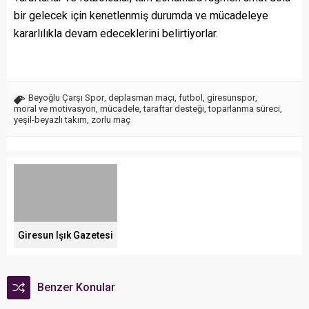
bir gelecek için kenetlenmiş durumda ve mücadeleye
kararlılıkla devam edeceklerini belirtiyorlar.
Beyoğlu Çarşı Spor
,
deplasman maçı
,
futbol
,
giresunspor
,
moral ve motivasyon
,
mücadele
,
taraftar desteği
,
toparlanma süreci
,
yeşil-beyazlı takım
,
zorlu maç
Giresun Işık Gazetesi
Benzer Konular