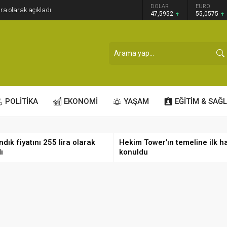
GRAM ALTIN
DOLAR
EURO
ira olarak açıkladı
6.520,79
47,5952
55,0575
POLİTİKA
EKONOMİ
YAŞAM
EĞİTİM & SAĞL
dık fiyatını 255 lira olarak
Hekim Tower’ın temeline ilk h
ı
konuldu