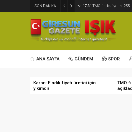
SON DAKİKA
17:31
TMO fındık fiyatını 255 l
ANA SAYFA
GÜNDEM
SPOR
Karan: Fındık fiyatı üretici için
TMO fın
yıkımdır
açıklad