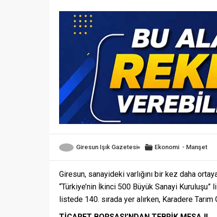
Giresun Işık Gazetesi
Ekonomi
-
Manşet
Giresun, sanayideki varlığını bir kez daha ortay
“Türkiye’nin İkinci 500 Büyük Sanayi Kuruluşu” l
listede 140. sırada yer alırken, Karadere Tarım G
TİCARET BORSASI’NDAN TEBRİK MESAJI