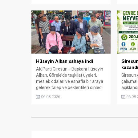
Hüseyin Alkan sahaya indi
Giresun
kazandı
AK Parti Giresun İl Başkanı Hüseyin
Alkan, Görele’de teşkilat üyeleri,
Giresun
meslek odaları ve esnafla bir araya
çalışmal
gelerek talep ve beklentileri dinledi.
açıkland
uygulam
06.08.2026
06.08.
vatandaş
çöpe git