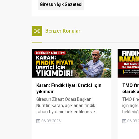
Giresun Işık Gazetesi
Benzer Konular
Karan: Fındık fiyatı üretici için
TMO fınd
yıkımdır
olarak a
Giresun Ziraat Odası Başkanı
TMO fınd
Nurittin Karan, açıklanan fındık
için açık
taban fiyatının beklentilerin ve
beklediği
üretim maliyetlerinin gerisinde
yüksek r
06.08.2026
06.08.
kaldığını belirterek, kararın üreticide
ödeme ya
büyük hayal kırıklığı yarattığını
söyledi.