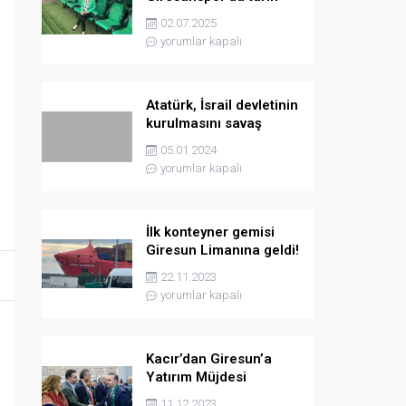
yazmaya hazırlanıyor
02.07.2025
yorumlar kapalı
Atatürk, İsrail devletinin
kurulmasını savaş
sebebi olarak ilân
05.01.2024
etmişti
yorumlar kapalı
İlk konteyner gemisi
Giresun Limanına geldi!
22.11.2023
yorumlar kapalı
Kacır’dan Giresun’a
Yatırım Müjdesi
11.12.2023