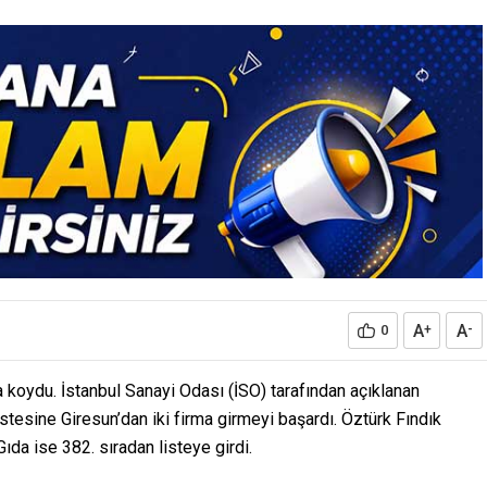
A
A
0
+
-
a koydu. İstanbul Sanayi Odası (İSO) tarafından açıklanan
istesine Giresun’dan iki firma girmeyi başardı. Öztürk Fındık
ıda ise 382. sıradan listeye girdi.