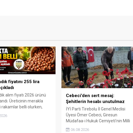
ık fiyatını 255 lira
çıkladı
ık alım fiyatı 2026 ürünü
Cebeci’den sert mesaj:
landı. Üreticinin merakla
Şehitlerin hesabı unutulmaz
 rakamlar belli olurken,
İYİ Parti Tirebolu İl Genel Meclisi
andımanlı ürüne ilave
Üyesi Ömer Cebeci, Giresun
2026
pılacağı duyuruldu.
Müdafaa-i Hukuk Cemiyeti’nin Milli
Mücadele dönemindeki rolüne
06.08.2026
dikkat çekti. Cebeci, Giresun’un