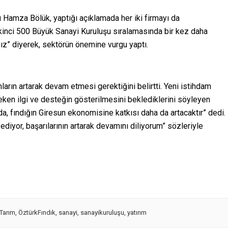
 Hamza Bölük, yaptığı açıklamada her iki firmayı da
e İkinci 500 Büyük Sanayi Kuruluşu sıralamasında bir kez daha
ız” diyerek, sektörün önemine vurgu yaptı.
ların artarak devam etmesi gerektiğini belirtti. Yeni istihdam
reken ilgi ve desteğin gösterilmesini beklediklerini söyleyen
da, fındığın Giresun ekonomisine katkısı daha da artacaktır” dedi.
ediyor, başarılarının artarak devamını diliyorum” sözleriyle
Tarım
,
ÖztürkFındık
,
sanayi
,
sanayikuruluşu
,
yatırım