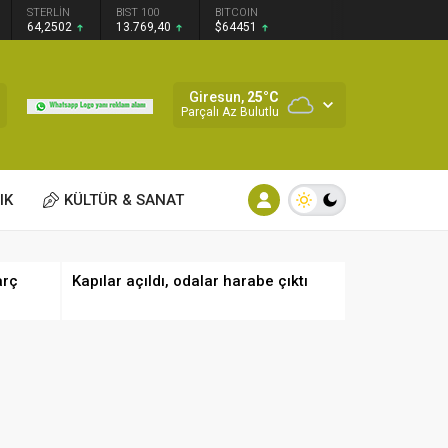
STERLİN
BIST 100
BITCOIN
64,2502
13.769,40
$64451
Giresun,
25
°C
Parçalı Az Bulutlu
IK
KÜLTÜR & SANAT
arç
Kapılar açıldı, odalar harabe çıktı