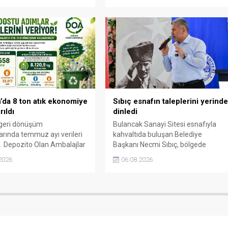
bağımsızlık mücadelesinde
üstlendiği tarihi sorumluluğun
gelecek nesillere doğru anlatılması
gerektiğini söyledi.
’da 8 ton atık ekonomiye
Sıbıç esnafın taleplerini yerind
rıldı
dinledi
 geri dönüşüm
Bulancak Sanayi Sitesi esnafıyla
arında temmuz ayı verileri
kahvaltıda buluşan Belediye
ı. Depozito Olan Ambalajlar
Başkanı Necmi Sıbıç, bölgede
asına destek veren
yapılması planlanan çalışmaları
2026
06.08.2026
lar, yüz binlerce ambalajın
değerlendirdi. Sanayi esnafı da
mesini önledi.
yaşadığı sorunları ve beklentilerini
doğrudan Başkan Sıbıç’a aktardı.