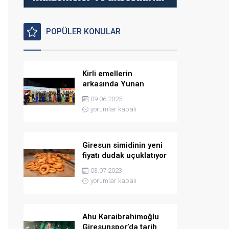
POPÜLER KONULAR
Kirli emellerin
arkasında Yunan
istihbaratı var
09.06.2025
yorumlar kapalı
Giresun simidinin yeni
fiyatı dudak uçuklatıyor
03.07.2023
yorumlar kapalı
Ahu Karaibrahimoğlu
Giresunspor’da tarih