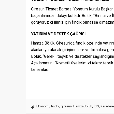
Giresun Ticaret Borsası Yönetim Kurulu Başkanı
başarılarından dolayı kutladı. Bölük, “Birinci v
görüyoruz ki ilimiz için fındık olmazsa olmazım
YATIRIM VE DESTEK ÇAĞRISI
Hamza Bölük, Giresun’da fındık özelinde yatırım
alanları yaratacak girişimcilere ve firmalara ge
Bölük, “Gerekli teşvik ve destekler sağlandığın
Açıklamasını “Kıymetli üyelerimizi tekrar tebrik 
tamamladı.
Ekonomi
,
fındık
,
giresun
,
HamzaBölük
,
İSO
,
Karadere