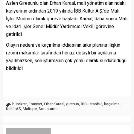
Aslen Giresunlu olan Erhan Karaal, mali yönetim alanındaki
kariyerinin ardından 2019 yılında İBB Kültür A.Ş.’de Mali
İşler Müdürü olarak göreve başladı. Karaal, daha sonra Mali
ve İdari İşler Genel Müdür Yardımcısı Vekili görevine
getirildi.
Olayın nedeni ve kaçırılma iddiasının arka planına ilişkin
resmi makamlar tarafından henüz detaylı bir açıklama
yapılmazken, soruşturmanın çok yönlü olarak sürdürüldüğü
bildirildi.
bürokrat
,
Emniyet
,
ErhanKaraal
,
giresun
,
İBB
,
istanbul
,
kaçırılma
,
KültürAŞ
,
Maltepe
,
Soruşturma