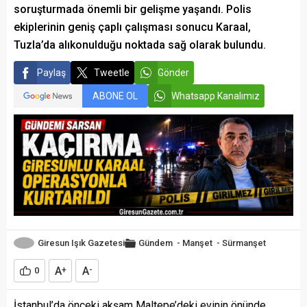
soruşturmada önemli bir gelişme yaşandı. Polis
ekiplerinin geniş çaplı çalışması sonucu Karaal,
Tuzla’da alıkonulduğu noktada sağ olarak bulundu.
Paylaş
Tweetle
Gönder
ABONE OL
Whatsapp Kanalımız
Giresun Işık Gazetesi
Gündem
-
Manşet
-
Sürmanşet
A
A
0
+
-
İstanbul’da önceki akşam Maltepe’deki evinin önünde