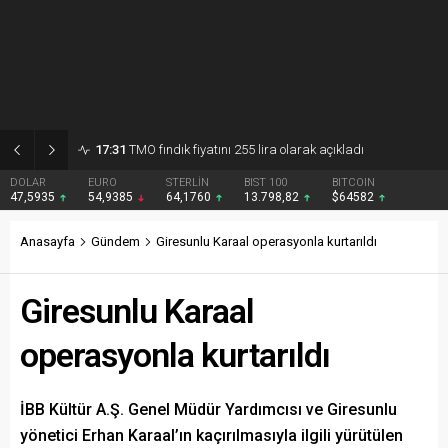
17:31
TMO fındık fiyatını 255 lira olarak açıkladı
DOLAR
EURO
STERLİN
BIST 100
BITCOIN
47,5935
54,9385
64,1760
13.798,82
$64582
Anasayfa
Gündem
Giresunlu Karaal operasyonla kurtarıldı
Giresunlu Karaal
operasyonla kurtarıldı
İBB Kültür A.Ş. Genel Müdür Yardımcısı ve Giresunlu
yönetici Erhan Karaal’ın kaçırılmasıyla ilgili yürütülen