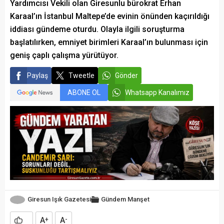
Yardımcısı Vekili olan Giresunlu bürokrat Erhan
Karaal’ın İstanbul Maltepe’de evinin önünden kaçırıldığı
iddiası gündeme oturdu. Olayla ilgili soruşturma
başlatılırken, emniyet birimleri Karaal’ın bulunması için
geniş çaplı çalışma yürütüyor.
Paylaş
Tweetle
Gönder
ABONE OL
Whatsapp Kanalımız
Giresun Işık Gazetesi
Gündem
Manşet
A
A
+
-