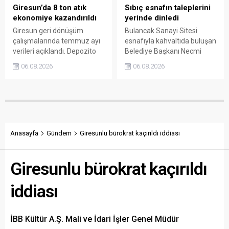
Giresun’da 8 ton atık
Sıbıç esnafın taleplerini
ekonomiye kazandırıldı
yerinde dinledi
Giresun geri dönüşüm
Bulancak Sanayi Sitesi
çalışmalarında temmuz ayı
esnafıyla kahvaltıda buluşan
verileri açıklandı. Depozito
Belediye Başkanı Necmi
Olan Ambalajlar
Sıbıç, bölgede yapılması
06.08.2026
06.08.2026
uygulamasına destek veren
planlanan çalışmaları
vatandaşlar, yüz binlerce
değerlendirdi. Sanayi esnafı
ambalajın çöpe gitmesini
da yaşadığı sorunları ve
önledi.
beklentilerini doğrudan
Başkan Sıbıç’a aktardı.
Anasayfa
Gündem
Giresunlu bürokrat kaçırıldı iddiası
Giresunlu bürokrat kaçırıldı
iddiası
İBB Kültür A.Ş. Mali ve İdari İşler Genel Müdür