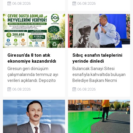
Giresun Müdafaa-i Hukuk
odaları ve esnafla bir araya
06.08.2026
06.08.2026
Cemiyeti’nin Milli Mücadele
gelerek talep ve beklentileri
dönemindeki rolüne dikkat
dinledi.
çekti. Cebeci, Giresun’un
bağımsızlık mücadelesinde
üstlendiği tarihi
sorumluluğun gelecek
nesillere doğru anlatılması
gerektiğini söyledi.
Giresun’da 8 ton atık
Sıbıç esnafın taleplerini
ekonomiye kazandırıldı
yerinde dinledi
Giresun geri dönüşüm
Bulancak Sanayi Sitesi
çalışmalarında temmuz ayı
esnafıyla kahvaltıda buluşan
verileri açıklandı. Depozito
Belediye Başkanı Necmi
Olan Ambalajlar
Sıbıç, bölgede yapılması
06.08.2026
06.08.2026
uygulamasına destek veren
planlanan çalışmaları
vatandaşlar, yüz binlerce
değerlendirdi. Sanayi esnafı
ambalajın çöpe gitmesini
da yaşadığı sorunları ve
önledi.
beklentilerini doğrudan
Başkan Sıbıç’a aktardı.