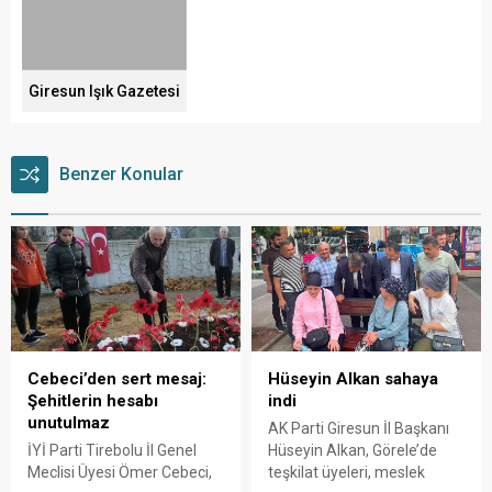
Giresun Işık Gazetesi
Benzer Konular
Cebeci’den sert mesaj:
Hüseyin Alkan sahaya
Şehitlerin hesabı
indi
unutulmaz
AK Parti Giresun İl Başkanı
İYİ Parti Tirebolu İl Genel
Hüseyin Alkan, Görele’de
Meclisi Üyesi Ömer Cebeci,
teşkilat üyeleri, meslek