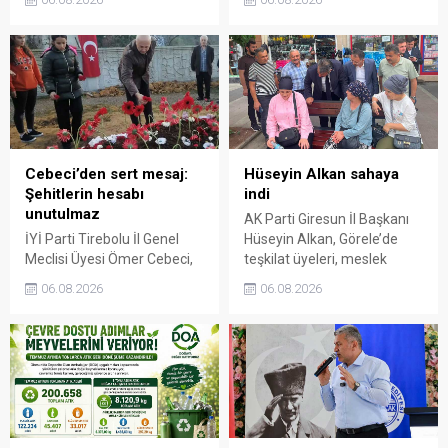
üretim maliyetlerinin
yüksek randımanlı ürüne
gerisinde kaldığını belirterek,
ilave ödeme yapılacağı
kararın üreticide büyük
duyuruldu.
hayal kırıklığı yarattığını
söyledi.
Cebeci’den sert mesaj:
Hüseyin Alkan sahaya
Şehitlerin hesabı
indi
unutulmaz
AK Parti Giresun İl Başkanı
İYİ Parti Tirebolu İl Genel
Hüseyin Alkan, Görele’de
Meclisi Üyesi Ömer Cebeci,
teşkilat üyeleri, meslek
Giresun Müdafaa-i Hukuk
odaları ve esnafla bir araya
06.08.2026
06.08.2026
Cemiyeti’nin Milli Mücadele
gelerek talep ve beklentileri
dönemindeki rolüne dikkat
dinledi.
çekti. Cebeci, Giresun’un
bağımsızlık mücadelesinde
üstlendiği tarihi
sorumluluğun gelecek
nesillere doğru anlatılması
gerektiğini söyledi.