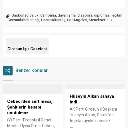
Başkonsolosluk
,
California
,
dayanışma
,
diaspora
,
diplomasi
,
eğitim
,
GiresunlularDerneği
,
HasanAltuntaş
,
LosAngeles
,
MenekşeOnuk
Giresun Işık Gazetesi
Benzer Konular
Hüseyin Alkan sahaya
Cebeci’den sert mesaj:
indi
Şehitlerin hesabı
AK Parti Giresun İl Başkanı
unutulmaz
Hüseyin Alkan, Görele’de
İYİ Parti Tirebolu İl Genel
teşkilat üyeleri, meslek
Meclisi Üyesi Ömer Cebeci,
odaları ve esnafla bir araya