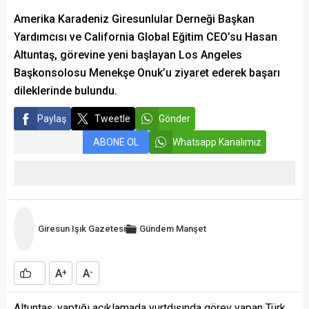
Amerika Karadeniz Giresunlular Derneği Başkan
Yardımcısı ve California Global Eğitim CEO’su Hasan
Altuntaş, görevine yeni başlayan Los Angeles
Başkonsolosu Menekşe Onuk’u ziyaret ederek başarı
dileklerinde bulundu.
Paylaş
Tweetle
Gönder
ABONE OL
Whatsapp Kanalımız
Giresun Işık Gazetesi
Gündem
Manşet
A
A
+
-
Altuntaş, yaptığı açıklamada yurtdışında görev yapan Türk