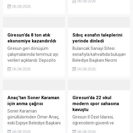
06.08.2026
Giresun Müdafaa-i Hukuk
gelerek talep ve beklentileri
06.08.2026
Cemiyeti’nin Milli Mücadele
dinledi.
dönemindeki rolüne dikkat
çekti. Cebeci, Giresun’un
bağımsızlık mücadelesinde
üstlendiği tarihi
Giresun’da 8 ton atık
Sıbıç esnafın taleplerini
sorumluluğun gelecek
ekonomiye kazandırıldı
yerinde dinledi
nesillere doğru anlatılması
Giresun geri dönüşüm
Bulancak Sanayi Sitesi
gerektiğini söyledi.
çalışmalarında temmuz ayı
esnafıyla kahvaltıda buluşan
verileri açıklandı. Depozito
Belediye Başkanı Necmi
Olan Ambalajlar
Sıbıç, bölgede yapılması
06.08.2026
06.08.2026
uygulamasına destek veren
planlanan çalışmaları
vatandaşlar, yüz binlerce
değerlendirdi. Sanayi esnafı
ambalajın çöpe gitmesini
da yaşadığı sorunları ve
önledi.
beklentilerini doğrudan
Başkan Sıbıç’a aktardı.
Anaç’tan Soner Karaman
Giresun’da 22 okul
için anma çağrısı
modern spor sahasına
kavuştu
Soner Karaman
gönüllülerinden Ömer Anaç,
Giresun İl Özel İdaresi,
eski Espiye Belediye Başkanı
öğrencilerin güvenli ve
Soner Karaman’ın vefatının
modern alanlarda spor
06.08.2026
06.08.2026