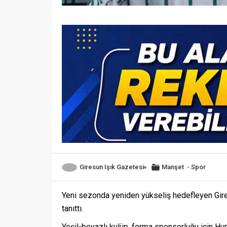
Giresun Işık Gazetesi
Manşet
-
Spor
Yeni sezonda yeniden yükseliş hedefleyen Gir
tanıttı.
Yeşil-beyazlı kulüp, forma sponsorluğu için Hum