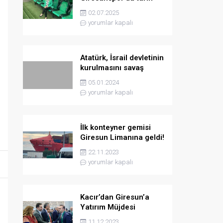
yazmaya hazırlanıyor
02.07.2025
yorumlar kapalı
Atatürk, İsrail devletinin
kurulmasını savaş
sebebi olarak ilân
05.01.2024
etmişti
yorumlar kapalı
İlk konteyner gemisi
Giresun Limanına geldi!
22.11.2023
yorumlar kapalı
Kacır’dan Giresun’a
Yatırım Müjdesi
11.12.2023