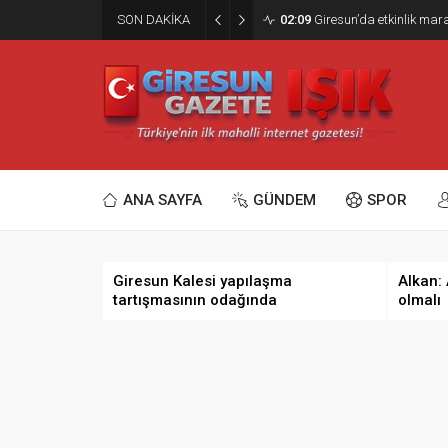
SON DAKİKA
02:09
Giresun’da etkinlik ma
ANA SAYFA
GÜNDEM
SPOR
Giresun Kalesi yapılaşma
Alkan:
tartışmasının odağında
olmalı