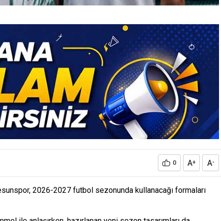
A
A
0
+
-
esunspor, 2026-2027 futbol sezonunda kullanacağı formaları
mel ile anlaşırken, hazırlanan yeni sezon tasarımları da