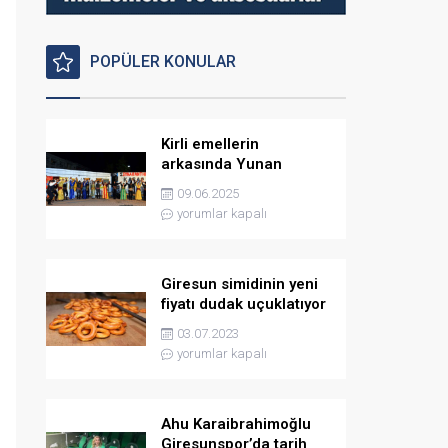
POPÜLER KONULAR
Kirli emellerin
arkasında Yunan
istihbaratı var
09.06.2025
yorumlar kapalı
Giresun simidinin yeni
fiyatı dudak uçuklatıyor
03.07.2023
yorumlar kapalı
Ahu Karaibrahimoğlu
Giresunspor’da tarih