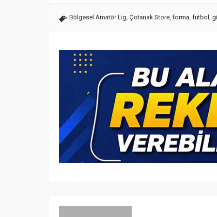
Bölgesel Amatör Lig
,
Çotanak Store
,
forma
,
futbol
,
g