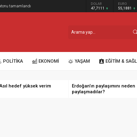
GRAM ALTIN
DOLAR
EURO
ratonu tamamlandı
6.660,55
47,7111
55,1881
POLİTİKA
EKONOMİ
YAŞAM
EĞİTİM & SAĞL
 Asıl hedef yüksek verim
Erdoğan’ın paylaşımını neden
paylaşmadılar?