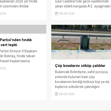
çıklanan 2026 yılı fındık
Gazi Caddesi’nde gece saatlerinde
tı üzerinden iktidar
çıkan silahlı kavgada A.E. ayağından
illerini sert sözlerle
vuruldu. Olay sonrası bölgede kısa
2026
08.08.2026
. Taşgöz, üreticinin
süreli panik yaşanırken polis geniş
 karşılığını alamadığını
çaplı soruşturma başlattı.
, Giresun milletvekillerini
almakla suçladı.
Partisi’nden fındık
 sert tepki
artisi Giresun İl Başkanı
ir Bektaş, fındık taban
n hasat başlamasına
Çöp kovalarını söküp çaldılar
açıklanmamasına tepki
2026
. Bektaş, maliyetlerin
Bulancak Belediyesi, sahil yürüyüş
ını belirterek üreticiyi
yolunda bulunan bazı çöp
edecek taban fiyatın en
kovalarının kimliği belirsiz kişi ya da
ra olması gerektiğini
kişilerce sökülerek çalındığını
.
açıkladı. Belediye, kamu malına
08.08.2026
zarar verenlerin tespiti için
vatandaşlardan ihbar desteği istedi.