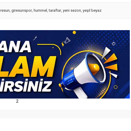
iresun
,
giresunspor
,
hummel
,
taraftar
,
yeni sezon
,
yeşil beyaz
2