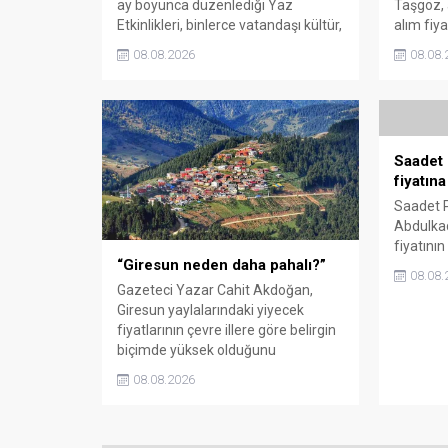
ay boyunca düzenlediği Yaz
Taşgöz, a
Etkinlikleri, binlerce vatandaşı kültür,
alım fiya
sanat ve eğlenceyle buluşturdu.
milletvek
08.08.2026
08.08.
Yoğun ilgi gören organizasyonun
eleştirdi
ardından Kadın El Emeği Pazarı'nın
emeğinin
süresi de 16 Ağustos'a kadar
savunarak
uzatıldı.
sessiz k
Saadet 
fiyatına
Saadet P
Abdulkad
fiyatını
“Giresun neden daha pahalı?”
rağmen 
08.08.
gösterdi
Gazeteci Yazar Cahit Akdoğan,
katlandığ
Giresun yaylalarındaki yiyecek
memnun 
fiyatlarının çevre illere göre belirgin
az 350 li
biçimde yüksek olduğunu
savundu
savunarak Giresun Valiliği, Tarım ve
08.08.2026
Orman İl Müdürlüğü ile ilgili
kurumları denetime çağırdı.
Akdoğan, yüzde 50’ye ulaşan fiyat