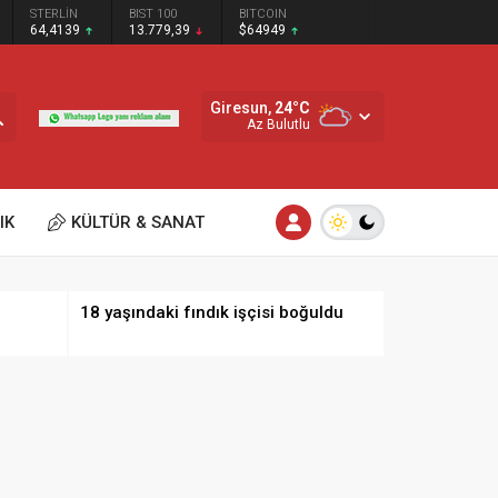
STERLİN
BIST 100
BITCOIN
64,4139
13.779,39
$64949
Giresun,
24
°C
Az Bulutlu
IK
KÜLTÜR & SANAT
18 yaşındaki fındık işçisi boğuldu