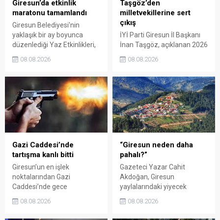
Giresun’da etkinlik
Taşgöz’den
maratonu tamamlandı
milletvekillerine sert
çıkış
Giresun Belediyesi'nin
yaklaşık bir ay boyunca
İYİ Parti Giresun İl Başkanı
düzenlediği Yaz Etkinlikleri,
İnan Taşgöz, açıklanan 2026
binlerce vatandaşı kültür,
yılı fındık alım fiyatı
08.08.2026
08.08.2026
sanat ve eğlenceyle
üzerinden iktidar
buluşturdu. Yoğun ilgi gören
milletvekillerini sert sözlerle
organizasyonun ardından
eleştirdi. Taşgöz, üreticinin
Kadın El Emeği Pazarı'nın
emeğinin karşılığını
süresi de 16 Ağustos'a
alamadığını savunarak,
kadar uzatıldı.
Giresun milletvekillerini
sessiz kalmakla suçladı.
Gazi Caddesi’nde
“Giresun neden daha
tartışma kanlı bitti
pahalı?”
Giresun’un en işlek
Gazeteci Yazar Cahit
noktalarından Gazi
Akdoğan, Giresun
Caddesi’nde gece
yaylalarındaki yiyecek
saatlerinde çıkan silahlı
fiyatlarının çevre illere göre
08.08.2026
08.08.2026
kavgada A.E. ayağından
belirgin biçimde yüksek
vuruldu. Olay sonrası
olduğunu savunarak Giresun