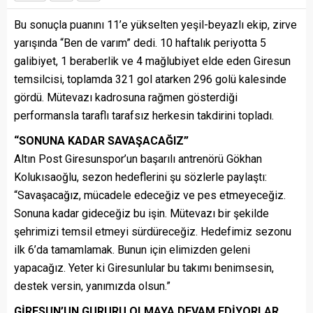
Bu sonuçla puanını 11’e yükselten yeşil-beyazlı ekip, zirve
yarışında “Ben de varım” dedi. 10 haftalık periyotta 5
galibiyet, 1 beraberlik ve 4 mağlubiyet elde eden Giresun
temsilcisi, toplamda 321 gol atarken 296 golü kalesinde
gördü. Mütevazı kadrosuna rağmen gösterdiği
performansla taraflı tarafsız herkesin takdirini topladı.
“SONUNA KADAR SAVAŞACAĞIZ”
Altın Post Giresunspor’un başarılı antrenörü Gökhan
Kolukısaoğlu, sezon hedeflerini şu sözlerle paylaştı:
“Savaşacağız, mücadele edeceğiz ve pes etmeyeceğiz.
Sonuna kadar gideceğiz bu işin. Mütevazı bir şekilde
şehrimizi temsil etmeyi sürdüreceğiz. Hedefimiz sezonu
ilk 6’da tamamlamak. Bunun için elimizden geleni
yapacağız. Yeter ki Giresunlular bu takımı benimsesin,
destek versin, yanımızda olsun.”
GİRESUN’UN GURURU OLMAYA DEVAM EDİYORLAR