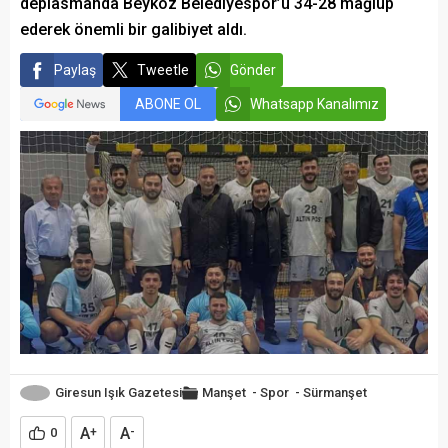
deplasmanda Beykoz Belediyespor’u 34-28 mağlup
ederek önemli bir galibiyet aldı.
Paylaş
Tweetle
Gönder
ABONE OL
Whatsapp Kanalımız
Giresun Işık Gazetesi
Manşet
-
Spor
-
Sürmanşet
A
A
0
+
-