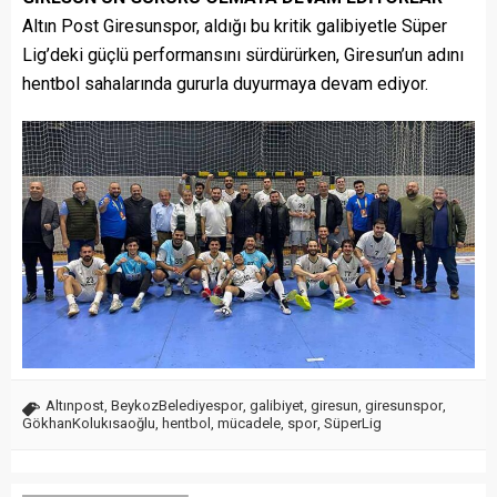
Altın Post Giresunspor, aldığı bu kritik galibiyetle Süper
Lig’deki güçlü performansını sürdürürken, Giresun’un adını
hentbol sahalarında gururla duyurmaya devam ediyor.
Altınpost
,
BeykozBelediyespor
,
galibiyet
,
giresun
,
giresunspor
,
GökhanKolukısaoğlu
,
hentbol
,
mücadele
,
spor
,
SüperLig