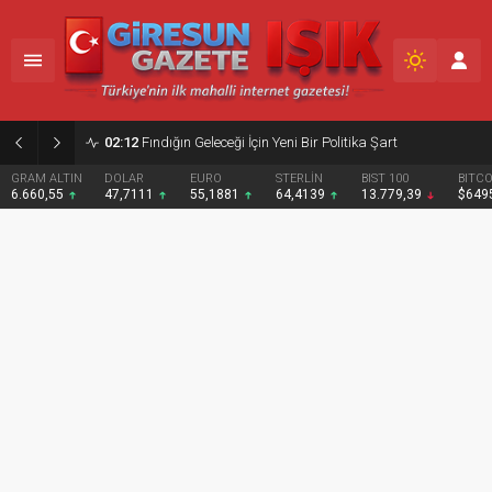
02:09
Giresun’da etkinlik maratonu tamamlandı
DOLAR
EURO
STERLİN
BIST 100
BITCOIN
47,7111
55,1881
64,4139
13.779,39
$64953