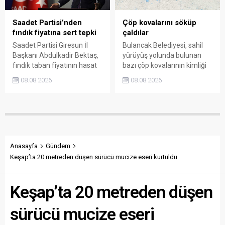
farklarının araştırılması
gerektiğini söyledi.
Saadet Partisi’nden
Çöp kovalarını söküp
fındık fiyatına sert tepki
çaldılar
Saadet Partisi Giresun İl
Bulancak Belediyesi, sahil
Başkanı Abdulkadir Bektaş,
yürüyüş yolunda bulunan
fındık taban fiyatının hasat
bazı çöp kovalarının kimliği
başlamasına rağmen
belirsiz kişi ya da kişilerce
08.08.2026
08.08.2026
açıklanmamasına tepki
sökülerek çalındığını açıkladı.
gösterdi. Bektaş,
Belediye, kamu malına zarar
maliyetlerin katlandığını
verenlerin tespiti için
belirterek üreticiyi memnun
vatandaşlardan ihbar
edecek taban fiyatın en az
desteği istedi.
350 lira olması gerektiğini
savundu.
Anasayfa
Gündem
Keşap’ta 20 metreden düşen sürücü mucize eseri kurtuldu
Keşap’ta 20 metreden düşen
sürücü mucize eseri