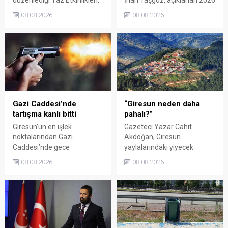
düzenlediği Yaz Etkinlikleri,
İnan Taşgöz, açıklanan 2026
binlerce vatandaşı kültür,
yılı fındık alım fiyatı
08.08.2026
08.08.2026
sanat ve eğlenceyle
üzerinden iktidar
buluşturdu. Yoğun ilgi gören
milletvekillerini sert sözlerle
organizasyonun ardından
eleştirdi. Taşgöz, üreticinin
Kadın El Emeği Pazarı'nın
emeğinin karşılığını
süresi de 16 Ağustos'a
alamadığını savunarak,
kadar uzatıldı.
Giresun milletvekillerini
sessiz kalmakla suçladı.
Gazi Caddesi’nde
“Giresun neden daha
tartışma kanlı bitti
pahalı?”
Giresun’un en işlek
Gazeteci Yazar Cahit
noktalarından Gazi
Akdoğan, Giresun
Caddesi’nde gece
yaylalarındaki yiyecek
saatlerinde çıkan silahlı
fiyatlarının çevre illere göre
08.08.2026
08.08.2026
kavgada A.E. ayağından
belirgin biçimde yüksek
vuruldu. Olay sonrası
olduğunu savunarak Giresun
bölgede kısa süreli panik
Valiliği, Tarım ve Orman İl
yaşanırken polis geniş çaplı
Müdürlüğü ile ilgili kurumları
soruşturma başlattı.
denetime çağırdı. Akdoğan,
yüzde 50’ye ulaşan fiyat