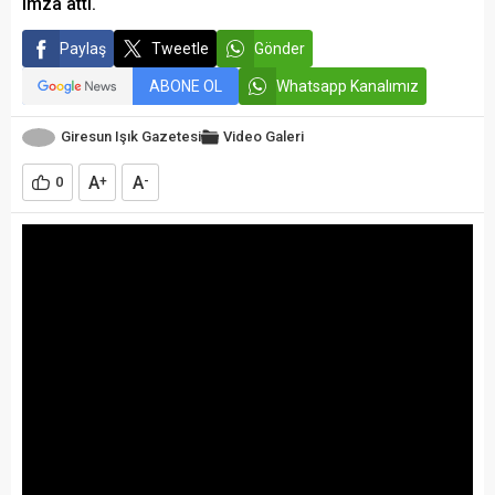
imza attı.
Paylaş
Tweetle
Gönder
ABONE OL
Whatsapp Kanalımız
Giresun Işık Gazetesi
Video Galeri
A
A
0
+
-