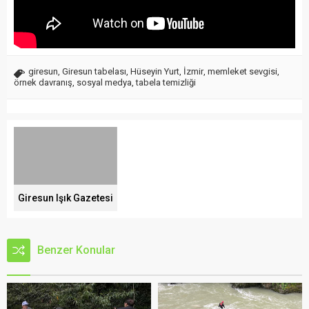
giresun
,
Giresun tabelası
,
Hüseyin Yurt
,
İzmir
,
memleket sevgisi
,
örnek davranış
,
sosyal medya
,
tabela temizliği
Giresun Işık Gazetesi
Benzer Konular