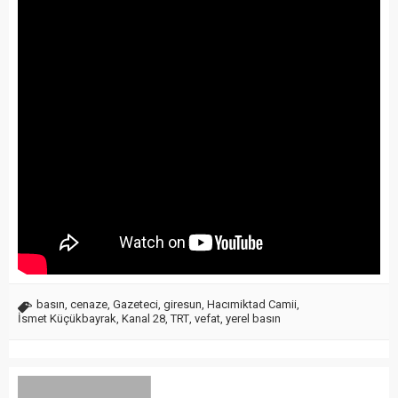
basın
,
cenaze
,
Gazeteci
,
giresun
,
Hacımiktad Camii
,
İsmet Küçükbayrak
,
Kanal 28
,
TRT
,
vefat
,
yerel basın