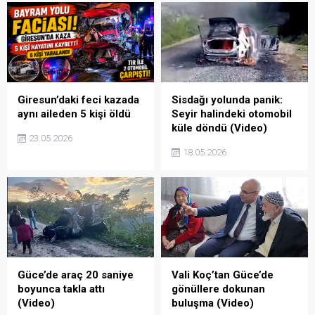
Sisdağı yolunda panik:
Giresun’daki feci kazada
Seyir halindeki otomobil
aynı aileden 5 kişi öldü
küle döndü (Video)
23.05.2026
18.05.2026
Güce’de araç 20 saniye
Vali Koç’tan Güce’de
boyunca takla attı
gönüllere dokunan
(Video)
buluşma (Video)