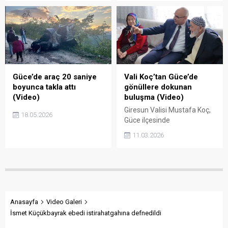
Güce’de araç 20 saniye
Vali Koç’tan Güce’de
boyunca takla attı
gönüllere dokunan
(Video)
buluşma (Video)
Giresun Valisi Mustafa Koç,
18.05.2026
Güce ilçesinde
gerçekleştirdiği ziyaret
11.03.2026
sırasında sosyal medyada
kendisine seslenen bir
vatandaşın çağrısına
kayıtsız kalmadı. Vali Koç,
Giyimli köyünde yaşayan Ali
amca ve Hava teyzenin
evine konuk olarak gönüllere
Anasayfa
Video Galeri
dokunan bir buluşmaya
İsmet Küçükbayrak ebedi istirahatgahına defnedildi
imza attı.