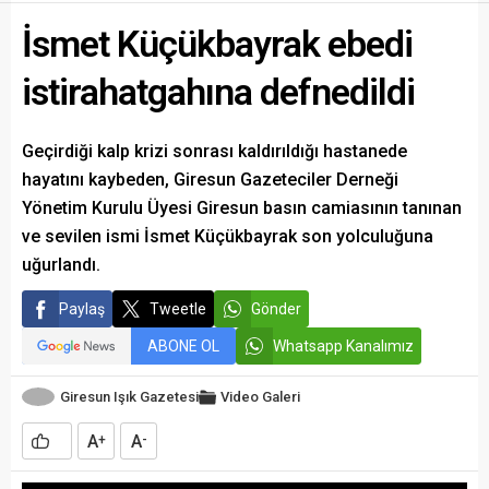
İsmet Küçükbayrak ebedi
istirahatgahına defnedildi
Geçirdiği kalp krizi sonrası kaldırıldığı hastanede
hayatını kaybeden, Giresun Gazeteciler Derneği
Yönetim Kurulu Üyesi Giresun basın camiasının tanınan
ve sevilen ismi İsmet Küçükbayrak son yolculuğuna
uğurlandı.
Paylaş
Tweetle
Gönder
ABONE OL
Whatsapp Kanalımız
Giresun Işık Gazetesi
Video Galeri
A
A
+
-