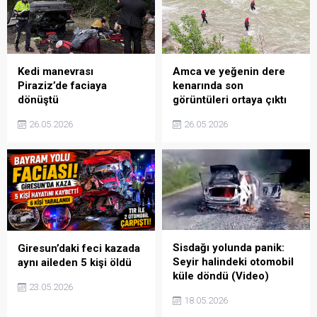
Kedi manevrası
Amca ve yeğenin dere
Piraziz’de faciaya
kenarında son
dönüştü
görüntüleri ortaya çıktı
26.05.2026
26.05.2026
Sisdağı yolunda panik:
Giresun’daki feci kazada
Seyir halindeki otomobil
aynı aileden 5 kişi öldü
küle döndü (Video)
23.05.2026
18.05.2026