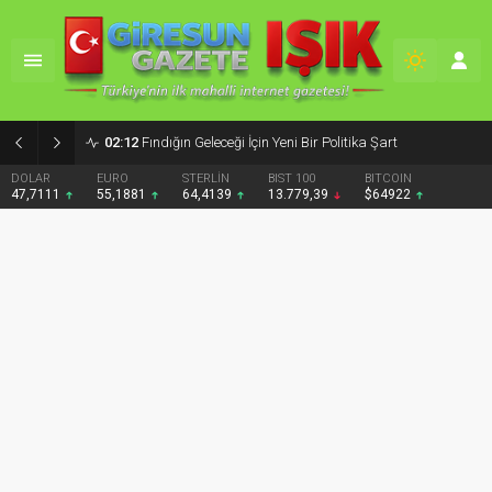
02:12
Fındığın Geleceği İçin Yeni Bir Politika Şart
DOLAR
EURO
STERLİN
BIST 100
BITCOIN
47,7111
55,1881
64,4139
13.779,39
$64922