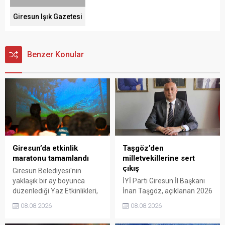
Giresun Işık Gazetesi
Benzer Konular
Giresun’da etkinlik
Taşgöz’den
maratonu tamamlandı
milletvekillerine sert
çıkış
Giresun Belediyesi'nin
yaklaşık bir ay boyunca
İYİ Parti Giresun İl Başkanı
düzenlediği Yaz Etkinlikleri,
İnan Taşgöz, açıklanan 2026
binlerce vatandaşı kültür,
yılı fındık alım fiyatı
08.08.2026
08.08.2026
sanat ve eğlenceyle
üzerinden iktidar
buluşturdu. Yoğun ilgi gören
milletvekillerini sert sözlerle