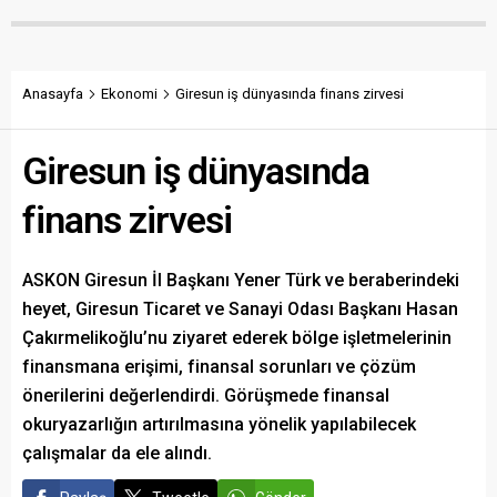
maliyetlerin katlandığını
verenlerin tespiti için
belirterek üreticiyi memnun
vatandaşlardan ihbar
edecek taban fiyatın en az
desteği istedi.
350 lira olması gerektiğini
savundu.
Anasayfa
Ekonomi
Giresun iş dünyasında finans zirvesi
Giresun iş dünyasında
finans zirvesi
ASKON Giresun İl Başkanı Yener Türk ve beraberindeki
heyet, Giresun Ticaret ve Sanayi Odası Başkanı Hasan
Çakırmelikoğlu’nu ziyaret ederek bölge işletmelerinin
finansmana erişimi, finansal sorunları ve çözüm
önerilerini değerlendirdi. Görüşmede finansal
okuryazarlığın artırılmasına yönelik yapılabilecek
çalışmalar da ele alındı.