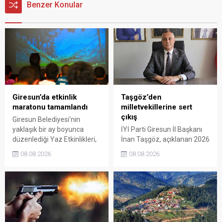
Benzer Konular
Giresun’da etkinlik
Taşgöz’den
maratonu tamamlandı
milletvekillerine sert
çıkış
Giresun Belediyesi'nin
yaklaşık bir ay boyunca
İYİ Parti Giresun İl Başkanı
düzenlediği Yaz Etkinlikleri,
İnan Taşgöz, açıklanan 2026
binlerce vatandaşı kültür,
yılı fındık alım fiyatı
08.08.2026
08.08.2026
sanat ve eğlenceyle
üzerinden iktidar
buluşturdu. Yoğun ilgi gören
milletvekillerini sert sözlerle
organizasyonun ardından
eleştirdi. Taşgöz, üreticinin
Kadın El Emeği Pazarı'nın
emeğinin karşılığını
süresi de 16 Ağustos'a
alamadığını savunarak,
kadar uzatıldı.
Giresun milletvekillerini
sessiz kalmakla suçladı.