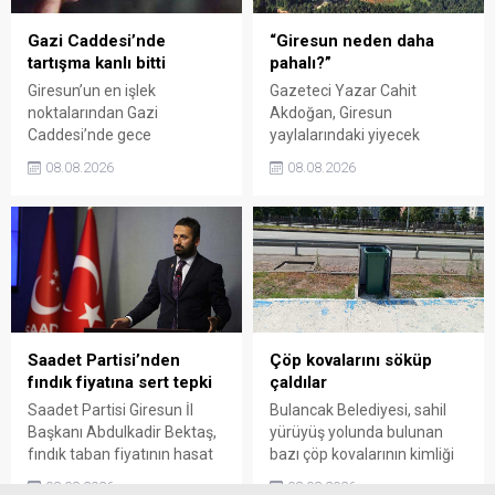
Gazi Caddesi’nde
“Giresun neden daha
tartışma kanlı bitti
pahalı?”
Giresun’un en işlek
Gazeteci Yazar Cahit
noktalarından Gazi
Akdoğan, Giresun
Caddesi’nde gece
yaylalarındaki yiyecek
saatlerinde çıkan silahlı
fiyatlarının çevre illere göre
08.08.2026
08.08.2026
kavgada A.E. ayağından
belirgin biçimde yüksek
vuruldu. Olay sonrası
olduğunu savunarak Giresun
bölgede kısa süreli panik
Valiliği, Tarım ve Orman İl
yaşanırken polis geniş çaplı
Müdürlüğü ile ilgili kurumları
soruşturma başlattı.
denetime çağırdı. Akdoğan,
yüzde 50’ye ulaşan fiyat
farklarının araştırılması
gerektiğini söyledi.
Saadet Partisi’nden
Çöp kovalarını söküp
fındık fiyatına sert tepki
çaldılar
Saadet Partisi Giresun İl
Bulancak Belediyesi, sahil
Başkanı Abdulkadir Bektaş,
yürüyüş yolunda bulunan
fındık taban fiyatının hasat
bazı çöp kovalarının kimliği
başlamasına rağmen
belirsiz kişi ya da kişilerce
08.08.2026
08.08.2026