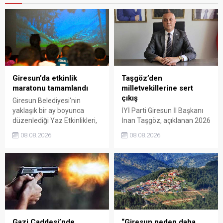
Giresun’da etkinlik
Taşgöz’den
maratonu tamamlandı
milletvekillerine sert
çıkış
Giresun Belediyesi'nin
yaklaşık bir ay boyunca
İYİ Parti Giresun İl Başkanı
düzenlediği Yaz Etkinlikleri,
İnan Taşgöz, açıklanan 2026
binlerce vatandaşı kültür,
yılı fındık alım fiyatı
08.08.2026
08.08.2026
sanat ve eğlenceyle
üzerinden iktidar
buluşturdu. Yoğun ilgi gören
milletvekillerini sert sözlerle
organizasyonun ardından
eleştirdi. Taşgöz, üreticinin
Kadın El Emeği Pazarı'nın
emeğinin karşılığını
süresi de 16 Ağustos'a
alamadığını savunarak,
kadar uzatıldı.
Giresun milletvekillerini
sessiz kalmakla suçladı.
Gazi Caddesi’nde
“Giresun neden daha