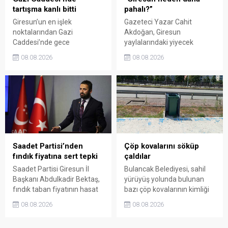
tartışma kanlı bitti
pahalı?”
Giresun’un en işlek
Gazeteci Yazar Cahit
noktalarından Gazi
Akdoğan, Giresun
Caddesi’nde gece
yaylalarındaki yiyecek
saatlerinde çıkan silahlı
fiyatlarının çevre illere göre
08.08.2026
08.08.2026
kavgada A.E. ayağından
belirgin biçimde yüksek
vuruldu. Olay sonrası
olduğunu savunarak Giresun
bölgede kısa süreli panik
Valiliği, Tarım ve Orman İl
yaşanırken polis geniş çaplı
Müdürlüğü ile ilgili kurumları
soruşturma başlattı.
denetime çağırdı. Akdoğan,
yüzde 50’ye ulaşan fiyat
farklarının araştırılması
gerektiğini söyledi.
Saadet Partisi’nden
Çöp kovalarını söküp
fındık fiyatına sert tepki
çaldılar
Saadet Partisi Giresun İl
Bulancak Belediyesi, sahil
Başkanı Abdulkadir Bektaş,
yürüyüş yolunda bulunan
fındık taban fiyatının hasat
bazı çöp kovalarının kimliği
başlamasına rağmen
belirsiz kişi ya da kişilerce
08.08.2026
08.08.2026
açıklanmamasına tepki
sökülerek çalındığını açıkladı.
gösterdi. Bektaş,
Belediye, kamu malına zarar