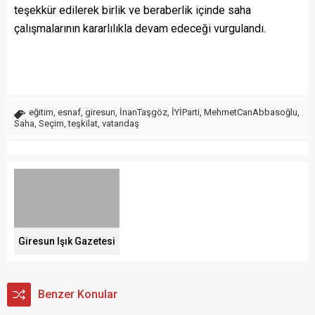
teşekkür edilerek birlik ve beraberlik içinde saha
çalışmalarının kararlılıkla devam edeceği vurgulandı.
eğitim
,
esnaf
,
giresun
,
İnanTaşgöz
,
İYİParti
,
MehmetCanAbbasoğlu
,
Saha
,
Seçim
,
teşkilat
,
vatandaş
Giresun Işık Gazetesi
Benzer Konular