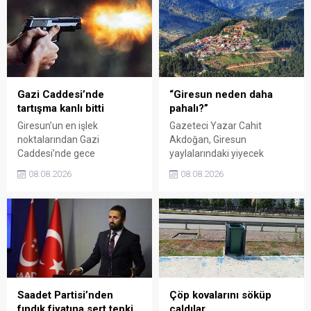
organizasyonun ardından
eleştirdi. Taşgöz, üreticinin
Kadın El Emeği Pazarı'nın
emeğinin karşılığını
süresi de 16 Ağustos'a
alamadığını savunarak,
kadar uzatıldı.
Giresun milletvekillerini
sessiz kalmakla suçladı.
Gazi Caddesi’nde
“Giresun neden daha
tartışma kanlı bitti
pahalı?”
Giresun’un en işlek
Gazeteci Yazar Cahit
noktalarından Gazi
Akdoğan, Giresun
Caddesi’nde gece
yaylalarındaki yiyecek
saatlerinde çıkan silahlı
fiyatlarının çevre illere göre
08.08.2026
08.08.2026
kavgada A.E. ayağından
belirgin biçimde yüksek
vuruldu. Olay sonrası
olduğunu savunarak Giresun
bölgede kısa süreli panik
Valiliği, Tarım ve Orman İl
yaşanırken polis geniş çaplı
Müdürlüğü ile ilgili kurumları
soruşturma başlattı.
denetime çağırdı. Akdoğan,
yüzde 50’ye ulaşan fiyat
farklarının araştırılması
gerektiğini söyledi.
Saadet Partisi’nden
Çöp kovalarını söküp
fındık fiyatına sert tepki
çaldılar