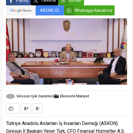
Paylaş
Tweetle
Gönder
ABONE OL
Whatsapp Kanalımız
Giresun Işık Gazetesi
Ekonomi
Manşet
A
A
+
-
Türkiye Anadolu Aslanları İş İnsanları Derneği (ASKON)
Giresun İl Başkanı Yener Türk, CFO Finansal Hizmetler A.Ş.