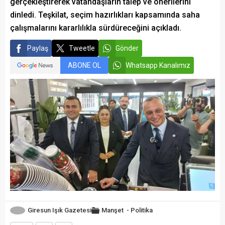
gerçekleştirerek vatandaşların talep ve önerilerini
dinledi. Teşkilat, seçim hazırlıkları kapsamında saha
çalışmalarını kararlılıkla sürdüreceğini açıkladı.
Paylaş
Tweetle
Gönder
ABONE OL
Whatsapp Kanalımız
Giresun Işık Gazetesi
Manşet
-
Politika