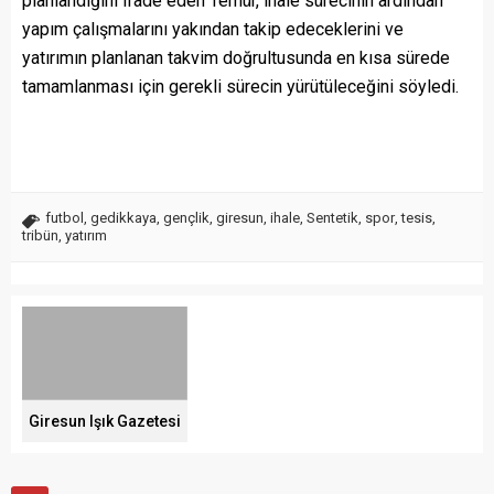
planlandığını ifade eden Temür, ihale sürecinin ardından
yapım çalışmalarını yakından takip edeceklerini ve
yatırımın planlanan takvim doğrultusunda en kısa sürede
tamamlanması için gerekli sürecin yürütüleceğini söyledi.
futbol
,
gedikkaya
,
gençlik
,
giresun
,
ihale
,
Sentetik
,
spor
,
tesis
,
tribün
,
yatırım
Giresun Işık Gazetesi