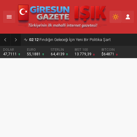
02:12
Fındığın Geleceği İçin Yeni Bir Politika Şart
DOLAR
EURO
STERLİN
BIST 100
BITCOIN
47,7111
55,1881
64,4139
13.779,39
$64871