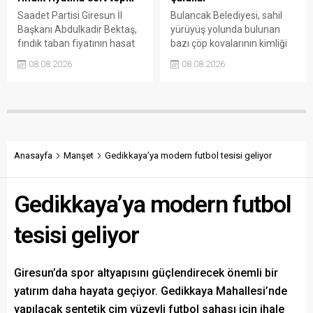
Saadet Partisi Giresun İl
Bulancak Belediyesi, sahil
Başkanı Abdulkadir Bektaş,
yürüyüş yolunda bulunan
fındık taban fiyatının hasat
bazı çöp kovalarının kimliği
başlamasına rağmen
belirsiz kişi ya da kişilerce
08.08.2026
08.08.2026
açıklanmamasına tepki
sökülerek çalındığını açıkladı.
gösterdi. Bektaş,
Belediye, kamu malına zarar
maliyetlerin katlandığını
verenlerin tespiti için
belirterek üreticiyi memnun
vatandaşlardan ihbar
edecek taban fiyatın en az
desteği istedi.
350 lira olması gerektiğini
savundu.
Anasayfa
Manşet
Gedikkaya’ya modern futbol tesisi geliyor
Gedikkaya’ya modern futbol
tesisi geliyor
Giresun’da spor altyapısını güçlendirecek önemli bir
yatırım daha hayata geçiyor. Gedikkaya Mahallesi’nde
yapılacak sentetik çim yüzeyli futbol sahası için ihale