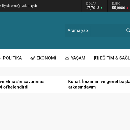
GRAM ALTIN
DOLAR
EURO
k fiyatı emeği yok saydı
6.544,76
47,7013
55,0086
POLİTİKA
EKONOMİ
YAŞAM
EĞİTİM & SAĞL
ve Elmas’ın savunması
Konal: İmzamın ve genel başk
yi öfkelendirdi
arkasındayım