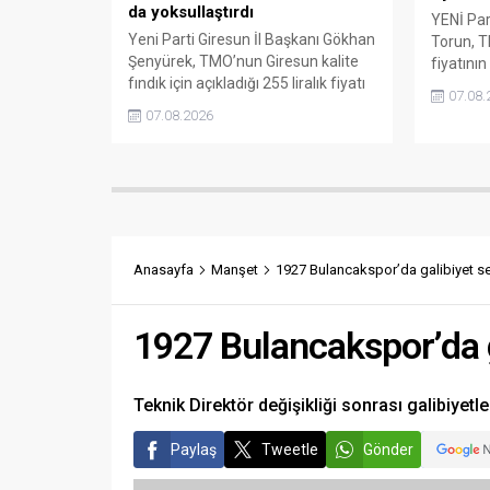
da yoksullaştırdı
YENİ Part
Yeni Parti Giresun İl Başkanı Gökhan
Torun, T
Şenyürek, TMO’nun Giresun kalite
fiyatının
fındık için açıkladığı 255 liralık fiyatı
karşılam
07.08.
“sefalet fiyatı” olarak nitelendirdi.
fiyatın 
07.08.2026
Artışın yıllık enflasyonun altında
isterken,
kaldığını belirten Şenyürek, kararın
yabancı 
üreticiyi değil tekelleri koruduğunu
çağrısın
savundu.
Anasayfa
Manşet
1927 Bulancakspor’da galibiyet se
1927 Bulancakspor’da g
Teknik Direktör değişikliği sonrası galibiyetle
Paylaş
Tweetle
Gönder