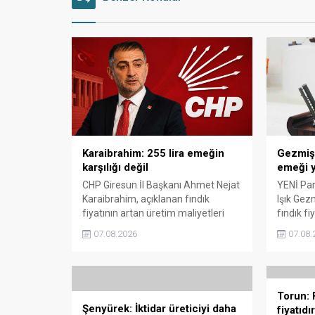
Karaibrahim: 255 lira emeğin
Gezmiş: 
karşılığı değil
emeği y
CHP Giresun İl Başkanı Ahmet Nejat
YENİ Part
Karaibrahim, açıklanan fındık
Işık Gez
fiyatının artan üretim maliyetleri
fındık fi
karşısında yetersiz kaldığını
Açıklana
07.08.2026
07.08.
belirterek, üreticinin emeğinin
maliyetle
korunmasını istedi. Karaibrahim,
Gezmiş, 
sürdürülebilir üretim için fiyat
geldiğin
politikasının yeniden
dedi.
Torun: F
değerlendirilmesi gerektiğini
Şenyürek: İktidar üreticiyi daha
fiyatıdır
söyledi.