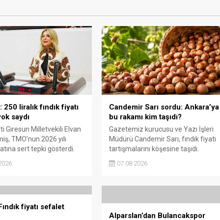
250 liralık fındık fiyatı
Candemir Sarı sordu: Ankara’ya
ok saydı
bu rakamı kim taşıdı?
i Giresun Milletvekili Elvan
Gazetemiz kurucusu ve Yazı İşleri
miş, TMO’nun 2026 yılı
Müdürü Candemir Sarı, fındık fiyatı
yatına sert tepki gösterdi.
tartışmalarını köşesine taşıdı.
n rakamın üreticinin artan
Üretim maliyetinin 300 liraya
2026
07.08.2026
rini karşılamadığını belirten
ulaştığı bir dönemde Ankara’ya 240
“Üreticiyi yok sayanı, günü
liralık fiyat teklifi götürüldüğü
de üretici de yok sayacaktır”
iddiasını gündeme getiren Sarı,
Giresun milletvekillerini açık ve net
ındık fiyatı sefalet
bir cevap vermeye çağırdı.
Alparslan’dan Bulancakspor