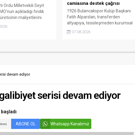
camiasına destek çağrısı
i Ordu Milletvekili Seyit
1926 Bulancakspor Kulüp Başkanı
MO’nun açıkladığı fındık
Fatih Alparslan, transferden
 üreticinin maliyetlerini
altyapıya, tesisleşmeden kurumsal
adığını söyledi. Torun,
2026
yapılanmaya kadar birçok alanda
yeniden belirlenmesini
07.08.2026
önemli adımlar attıklarını belirterek
 “Üreticinin alın terini
iş insanlarını, esnafı, sivil toplum
kartellere teslim etmeyin”
kuruluşlarını ve taraftarları kulübe
da bulundu.
destek olmaya çağırdı.
risi devam ediyor
alibiyet serisi devam ediyor
 başladı
ABONE OL
Whatsapp Kanalımız