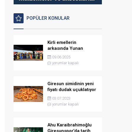
POPÜLER KONULAR
Kirli emellerin
arkasında Yunan
istihbaratı var
09.06.2025
yorumlar kapalı
Giresun simidinin yeni
fiyatı dudak uçuklatıyor
03.07.2023
yorumlar kapalı
Ahu Karaibrahimoğlu
Giresunspor’da tarih