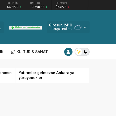
STERLİN
BIST 100
BITCOIN
64,2273
13.798,82
$64278
Giresun,
24
°C
Parçalı Bulutlu
IK
KÜLTÜR & SANAT
anımın
Yatırımlar gelmezse Ankara’ya
yürüyecekler