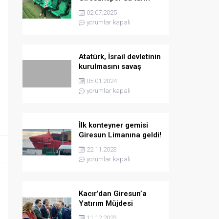
yazmaya hazırlanıyor
02.07.2025
yorumlar kapalı
Atatürk, İsrail devletinin
kurulmasını savaş
sebebi olarak ilân
05.01.2024
etmişti
yorumlar kapalı
İlk konteyner gemisi
Giresun Limanına geldi!
22.11.2023
yorumlar kapalı
Kacır’dan Giresun’a
Yatırım Müjdesi
11.12.2023