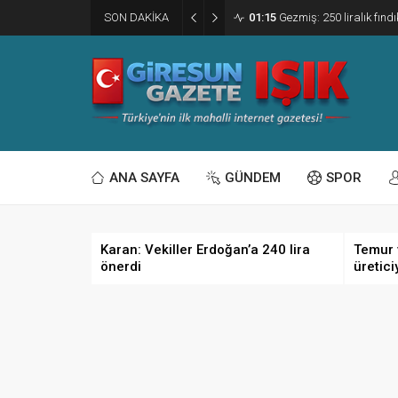
SON DAKİKA
01:15
Gezmiş: 250 liralık fındı
ANA SAYFA
GÜNDEM
SPOR
Karan: Vekiller Erdoğan’a 240 lira
Temur 
önerdi
üretici