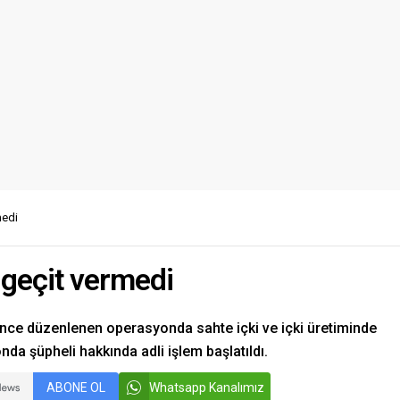
medi
 geçit vermedi
ince düzenlenen operasyonda sahte içki ve içki üretiminde
nda şüpheli hakkında adli işlem başlatıldı.
ABONE OL
Whatsapp Kanalımız