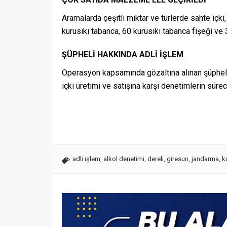
Aramalarda çeşitli miktar ve türlerde sahte içki, 
kurusıkı tabanca, 60 kurusıkı tabanca fişeği ve
ŞÜPHELİ HAKKINDA ADLİ İŞLEM
Operasyon kapsamında gözaltına alınan şüpheli M.
içki üretimi ve satışına karşı denetimlerin sürece
adli işlem
,
alkol denetimi
,
dereli
,
giresun
,
jandarma
,
k