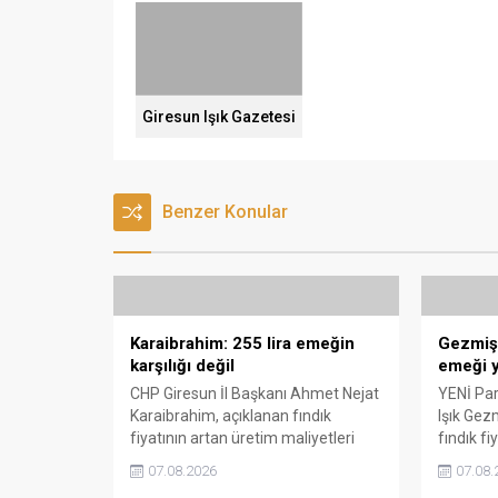
Giresun Işık Gazetesi
Benzer Konular
Karaibrahim: 255 lira emeğin
Gezmiş: 
karşılığı değil
emeği y
CHP Giresun İl Başkanı Ahmet Nejat
YENİ Part
Karaibrahim, açıklanan fındık
Işık Gez
fiyatının artan üretim maliyetleri
fındık fi
karşısında yetersiz kaldığını
Açıklana
07.08.2026
07.08.
belirterek, üreticinin emeğinin
maliyetle