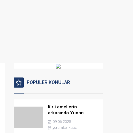
POPÜLER KONULAR
Kirli emellerin
arkasında Yunan
istihbaratı var
09.06.2025
yorumlar kapalı