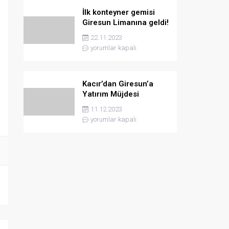
İlk konteyner gemisi
Giresun Limanına geldi!
22.11.2023
yorumlar kapalı
Kacır’dan Giresun’a
Yatırım Müjdesi
11.12.2023
yorumlar kapalı