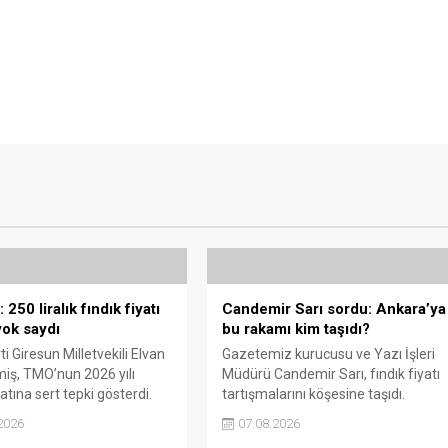
250 liralık fındık fiyatı
Candemir Sarı sordu: Ankara’ya
ok saydı
bu rakamı kim taşıdı?
i Giresun Milletvekili Elvan
Gazetemiz kurucusu ve Yazı İşleri
miş, TMO’nun 2026 yılı
Müdürü Candemir Sarı, fındık fiyatı
yatına sert tepki gösterdi.
tartışmalarını köşesine taşıdı.
n rakamın üreticinin artan
Üretim maliyetinin 300 liraya
2026
07.08.2026
rini karşılamadığını belirten
ulaştığı bir dönemde Ankara’ya 240