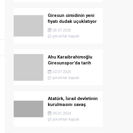
Giresun simidinin yeni
fiyatı dudak uçuklatıyor
03.07.2023
yorumlar kapalı
Ahu Karaibrahimoğlu
Giresunspor’da tarih
yazmaya hazırlanıyor
02.07.2025
yorumlar kapalı
Atatürk, İsrail devletinin
kurulmasını savaş
sebebi olarak ilân
05.01.2024
etmişti
yorumlar kapalı