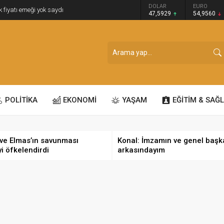
GRAM ALTIN
DOLAR
EURO
k fiyatı emeği yok saydı
6.493,17
47,5929
54,9560
POLİTİKA
EKONOMİ
YAŞAM
EĞİTİM & SAĞL
ve Elmas’ın savunması
Konal: İmzamın ve genel başk
yi öfkelendirdi
arkasındayım