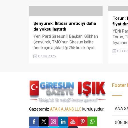
korunmasını istedi. Karaibrahim,
Gezmiş, 
sürdürülebilir üretim için fiyat
geldiğin
politikasının yeniden
dedi.
Torun: F
değerlendirilmesi gerektiğini
Şenyürek: İktidar üreticiyi daha
fiyatıdır
söyledi.
da yoksullaştırdı
YENİ Part
Yeni Parti Giresun İl Başkanı Gökhan
Torun, T
Şenyürek, TMO’nun Giresun kalite
fiyatının
fındık için açıkladığı 255 liralık fiyatı
karşılam
07.08.
“sefalet fiyatı” olarak nitelendirdi.
fiyatın 
07.08.2026
Artışın yıllık enflasyonun altında
isterken,
kaldığını belirten Şenyürek, kararın
yabancı 
üreticiyi değil tekelleri koruduğunu
çağrısın
savundu.
Footer
ANA S
Gazetemiz
ATAK AJANS LLC
kuruluşudur.
GÜND