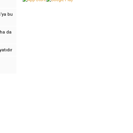
’ya bu
aha da
yatıdır