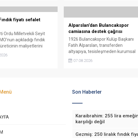
“Üreticiyi yok sayanı, günü
liralık fiyat teklifi götürüldüğü
de üretici de yok sayacaktır”
iddiasını gündeme getiren Sarı,
Giresun milletvekillerini açık ve net
ındık fiyatı sefalet
bir cevap vermeye çağırdı.
Alparslan’dan Bulancakspor
camiasına destek çağrısı
i Ordu Milletvekili Seyit
1926 Bulancakspor Kulüp Başkanı
MO’nun açıkladığı fındık
Fatih Alparslan, transferden
 üreticinin maliyetlerini
altyapıya, tesisleşmeden kurumsal
adığını söyledi. Torun,
2026
yapılanmaya kadar birçok alanda
yeniden belirlenmesini
07.08.2026
önemli adımlar attıklarını belirterek
 “Üreticinin alın terini
iş insanlarını, esnafı, sivil toplum
kartellere teslim etmeyin”
kuruluşlarını ve taraftarları kulübe
da bulundu.
destek olmaya çağırdı.
 Menü
Son Haberler
Karaibrahim: 255 lira emeği
AYFA
karşılığı değil
EM
Gezmiş: 250 liralık fındık fiya