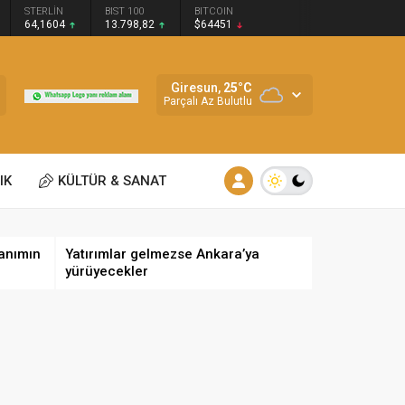
STERLİN
BIST 100
BITCOIN
64,1604
13.798,82
$64451
Giresun,
25
°C
Parçalı Az Bulutlu
IK
KÜLTÜR & SANAT
anımın
Yatırımlar gelmezse Ankara’ya
yürüyecekler