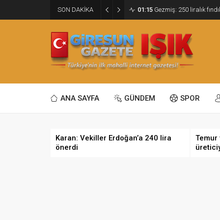
SON DAKİKA
01:15
Gezmiş: 250 liralık fındı
ANA SAYFA
GÜNDEM
SPOR
Karan: Vekiller Erdoğan’a 240 lira
Temur 
önerdi
üretici