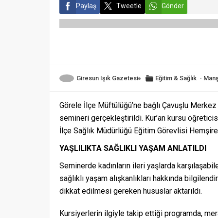
Paylaş
Tweetle
Gönder
Giresun Işık Gazetesi
Eğitim & Sağlık
-
Manş
Görele İlçe Müftülüğü’ne bağlı Çavuşlu Merkez K
semineri gerçekleştirildi. Kur’an kursu öğreti
İlçe Sağlık Müdürlüğü Eğitim Görevlisi Hemşire 
YAŞLILIKTA SAĞLIKLI YAŞAM ANLATILDI
Seminerde kadınların ileri yaşlarda karşılaşabil
sağlıklı yaşam alışkanlıkları hakkında bilgilendi
dikkat edilmesi gereken hususlar aktarıldı.
Kursiyerlerin ilgiyle takip ettiği programda, m