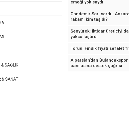
emeği yok saydı
Candemir Sarı sordu: Ankara
rakamı kim taşıdı?
KA
Şenyürek: İktidar üreticiyi d
yoksullaştırdı
Mİ
Torun: Fındık fiyatı sefalet fi
M
Alparslan’dan Bulancakspor
 & SAĞLIK
camiasına destek çağrısı
R & SANAT