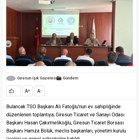
Giresun Işık Gazetesi
Gündem
A
A
+
-
Bulancak TSO Başkanı Ali Fatoğlu’nun ev sahipliğinde
düzenlenen toplantıya; Giresun Ticaret ve Sanayi Odası
Başkanı Hasan Çakırmelikoğlu, Giresun Ticaret Borsası
Başkanı Hamza Bölük, meclis başkanları, yönetim kurulu
üyeleri ve genel sekreterler katıldı.