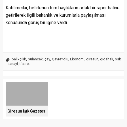
Katılımcılar, belirlenen tüm başlıkların ortak bir rapor haline
getirilerek ilgili bakanlık ve kurumlarla paylaşılması
konusunda görüş birliğine vardı.
balıkçılık
,
bulancak
,
çay
,
ÇevreYolu
,
Ekonomi
,
giresun
,
gıdahali
,
osb
,
sanayi
,
ticaret
Giresun Işık Gazetesi