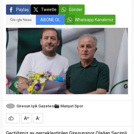
Paylaş
Tweetle
Gönder
ABONE OL
Whatsapp Kanalımız
Giresun Işık Gazetesi
Manşet
Spor
A
A
+
-
Geçtiğimiz ay gerçekleştirilen Giresunspor Olağan Seçimli