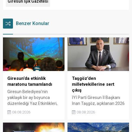
Giresun Işık Gazetesi
Benzer Konular
Giresun’da etkinlik
Taşgöz’den
maratonu tamamlandı
milletvekillerine sert
çıkış
Giresun Belediyesi'nin
yaklaşık bir ay boyunca
İYİ Parti Giresun İl Başkanı
düzenlediği Yaz Etkinlikleri,
İnan Taşgöz, açıklanan 2026
binlerce vatandaşı kültür,
yılı fındık alım fiyatı
08.08.2026
08.08.2026
sanat ve eğlenceyle
üzerinden iktidar
buluşturdu. Yoğun ilgi gören
milletvekillerini sert sözlerle
organizasyonun ardından
eleştirdi. Taşgöz, üreticinin