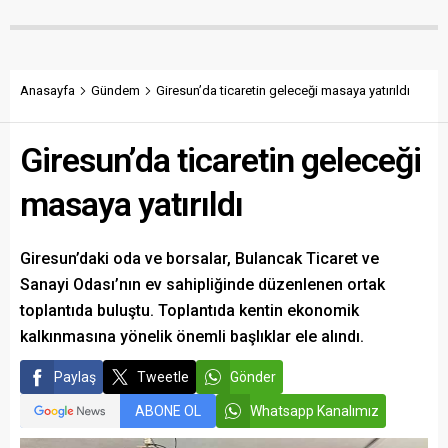
maliyetlerin katlandığını
verenlerin tespiti için
belirterek üreticiyi memnun
vatandaşlardan ihbar
edecek taban fiyatın en az
desteği istedi.
350 lira olması gerektiğini
savundu.
Anasayfa
Gündem
Giresun’da ticaretin geleceği masaya yatırıldı
Giresun’da ticaretin geleceği
masaya yatırıldı
Giresun’daki oda ve borsalar, Bulancak Ticaret ve
Sanayi Odası’nın ev sahipliğinde düzenlenen ortak
toplantıda buluştu. Toplantıda kentin ekonomik
kalkınmasına yönelik önemli başlıklar ele alındı.
Paylaş
Tweetle
Gönder
ABONE OL
Whatsapp Kanalımız