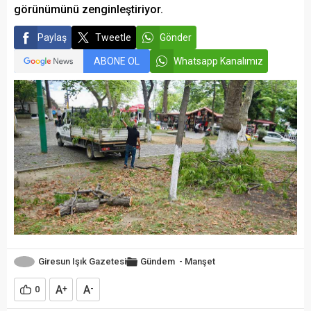
görünümünü zenginleştiriyor.
Paylaş
Tweetle
Gönder
ABONE OL
Whatsapp Kanalımız
Giresun Işık Gazetesi
Gündem
-
Manşet
A
A
0
+
-