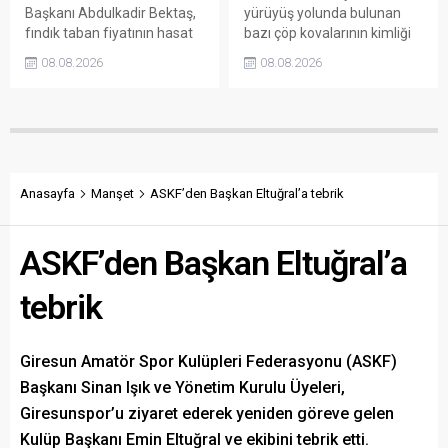
Başkanı Abdulkadir Bektaş,
yürüyüş yolunda bulunan
fındık taban fiyatının hasat
bazı çöp kovalarının kimliği
başlamasına rağmen
belirsiz kişi ya da kişilerce
08.08.2026
08.08.2026
açıklanmamasına tepki
sökülerek çalındığını açıkladı.
gösterdi. Bektaş,
Belediye, kamu malına zarar
maliyetlerin katlandığını
verenlerin tespiti için
belirterek üreticiyi memnun
vatandaşlardan ihbar
edecek taban fiyatın en az
desteği istedi.
350 lira olması gerektiğini
savundu.
Anasayfa
Manşet
ASKF’den Başkan Eltuğral’a tebrik
ASKF’den Başkan Eltuğral’a
tebrik
Giresun Amatör Spor Kulüpleri Federasyonu (ASKF)
Başkanı Sinan Işık ve Yönetim Kurulu Üyeleri,
Giresunspor’u ziyaret ederek yeniden göreve gelen
Kulüp Başkanı Emin Eltuğral ve ekibini tebrik etti.