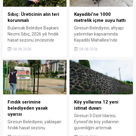
Sıbıç: Üreticinin alın teri
Kayadibi’ne 1000
korunmalı
metrelik içme suyu hattı
Bulancak Belediye Başkanı
Giresun Belediyesi, altyapı
Necmi Sıbıç, 2026 yılı fındık
yatırımları kapsamında
hasat sezonu öncesinde
Kayadibi Mahallesi'nde
üreticilere kolaylıklar diledi.
1.000 metrelik yeni içme
08.08.2026
08.08.2026
Sıbıç, fındığın gerçek
suyu hattı çalışmasını
değerinden işlem görmesi
başlattı. Projeyle bölgenin
ve üreticinin emeğinin
içme suyu altyapısının
karşılığını almasının büyük
güçlendirilmesi ve
önem taşıdığını söyledi.
vatandaşlara daha kaliteli
hizmet sunulması
hedefleniyor.
Fındık serimine
Köy yollarına 12 yeni
belediyeden yasak
istinat duvarı
uyarısı
Giresun İl Özel İdaresi,
Giresun Belediyesi, yaklaşan
Eynesil'de köy yollarının
fındık hasat sezonu
güvenliğini artırmak
öncesinde park ve yeşil
amacıyla yürüttüğü