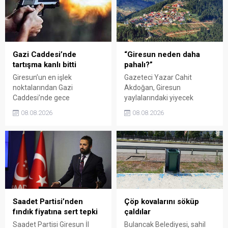
Kadın El Emeği Pazarı'nın
emeğinin karşılığını
süresi de 16 Ağustos'a
alamadığını savunarak,
kadar uzatıldı.
Giresun milletvekillerini
sessiz kalmakla suçladı.
Gazi Caddesi’nde
“Giresun neden daha
tartışma kanlı bitti
pahalı?”
Giresun’un en işlek
Gazeteci Yazar Cahit
noktalarından Gazi
Akdoğan, Giresun
Caddesi’nde gece
yaylalarındaki yiyecek
saatlerinde çıkan silahlı
fiyatlarının çevre illere göre
08.08.2026
08.08.2026
kavgada A.E. ayağından
belirgin biçimde yüksek
vuruldu. Olay sonrası
olduğunu savunarak Giresun
bölgede kısa süreli panik
Valiliği, Tarım ve Orman İl
yaşanırken polis geniş çaplı
Müdürlüğü ile ilgili kurumları
soruşturma başlattı.
denetime çağırdı. Akdoğan,
yüzde 50’ye ulaşan fiyat
farklarının araştırılması
gerektiğini söyledi.
Saadet Partisi’nden
Çöp kovalarını söküp
fındık fiyatına sert tepki
çaldılar
Saadet Partisi Giresun İl
Bulancak Belediyesi, sahil