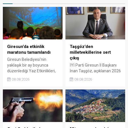
Giresun’da etkinlik
Taşgöz’den
maratonu tamamlandı
milletvekillerine sert
çıkış
Giresun Belediyesi'nin
yaklaşık bir ay boyunca
İYİ Parti Giresun İl Başkanı
düzenlediği Yaz Etkinlikleri,
İnan Taşgöz, açıklanan 2026
binlerce vatandaşı kültür,
yılı fındık alım fiyatı
08.08.2026
08.08.2026
sanat ve eğlenceyle
üzerinden iktidar
buluşturdu. Yoğun ilgi gören
milletvekillerini sert sözlerle
organizasyonun ardından
eleştirdi. Taşgöz, üreticinin
Kadın El Emeği Pazarı'nın
emeğinin karşılığını
süresi de 16 Ağustos'a
alamadığını savunarak,
kadar uzatıldı.
Giresun milletvekillerini
sessiz kalmakla suçladı.