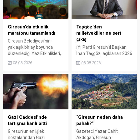
Giresun’da etkinlik
Taşgöz’den
maratonu tamamlandı
milletvekillerine sert
çıkış
Giresun Belediyesi'nin
yaklaşık bir ay boyunca
İYİ Parti Giresun İl Başkanı
düzenlediği Yaz Etkinlikleri,
İnan Taşgöz, açıklanan 2026
binlerce vatandaşı kültür,
yılı fındık alım fiyatı
08.08.2026
08.08.2026
sanat ve eğlenceyle
üzerinden iktidar
buluşturdu. Yoğun ilgi gören
milletvekillerini sert sözlerle
organizasyonun ardından
eleştirdi. Taşgöz, üreticinin
Kadın El Emeği Pazarı'nın
emeğinin karşılığını
süresi de 16 Ağustos'a
alamadığını savunarak,
kadar uzatıldı.
Giresun milletvekillerini
sessiz kalmakla suçladı.
Gazi Caddesi’nde
“Giresun neden daha
tartışma kanlı bitti
pahalı?”
Giresun’un en işlek
Gazeteci Yazar Cahit
noktalarından Gazi
Akdoğan, Giresun