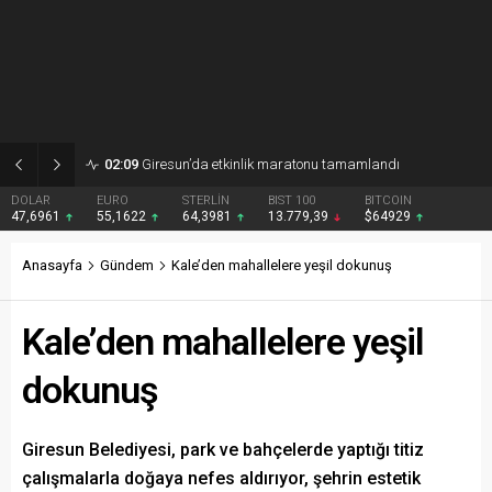
02:09
Giresun’da etkinlik maratonu tamamlandı
DOLAR
EURO
STERLİN
BIST 100
BITCOIN
47,6961
55,1622
64,3981
13.779,39
$64929
Anasayfa
Gündem
Kale’den mahallelere yeşil dokunuş
Kale’den mahallelere yeşil
dokunuş
Giresun Belediyesi, park ve bahçelerde yaptığı titiz
çalışmalarla doğaya nefes aldırıyor, şehrin estetik