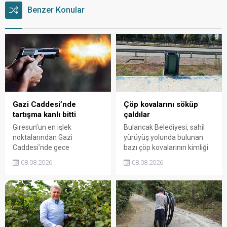
Benzer Konular
Gazi Caddesi’nde
Çöp kovalarını söküp
tartışma kanlı bitti
çaldılar
Giresun’un en işlek
Bulancak Belediyesi, sahil
noktalarından Gazi
yürüyüş yolunda bulunan
Caddesi’nde gece
bazı çöp kovalarının kimliği
saatlerinde çıkan silahlı
belirsiz kişi ya da kişilerce
08.08.2026
08.08.2026
kavgada A.E. ayağından
sökülerek çalındığını açıkladı.
vuruldu. Olay sonrası
Belediye, kamu malına zarar
bölgede kısa süreli panik
verenlerin tespiti için
yaşanırken polis geniş çaplı
vatandaşlardan ihbar
soruşturma başlattı.
desteği istedi.