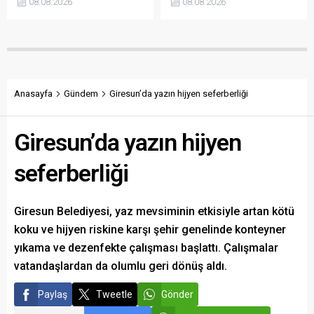
08.08.2026
08.08.2026
alanlarda fındık serimini
çalışmalar kapsamında 12
önlemek için harekete geçti.
istinat duvarını tamamladı.
Kent genelinde uyarı
Çalışmalarla heyelan riski
pankartları asılırken,
azaltılırken ulaşım altyapısı
kurallara uymayanlar
da güçlendirildi.
hakkında Kabahatler
Kanunu kapsamında işlem
Anasayfa
Gündem
Giresun’da yazın hijyen seferberliği
yapılacağı bildirildi.
Giresun’da yazın hijyen
seferberliği
Giresun Belediyesi, yaz mevsiminin etkisiyle artan kötü
koku ve hijyen riskine karşı şehir genelinde konteyner
yıkama ve dezenfekte çalışması başlattı. Çalışmalar
vatandaşlardan da olumlu geri dönüş aldı.
Paylaş
Tweetle
Gönder