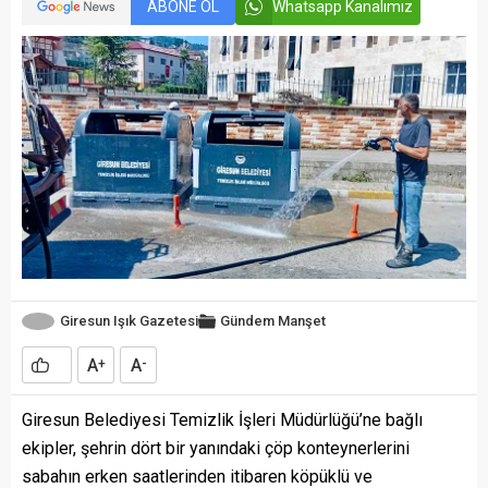
ABONE OL
Whatsapp Kanalımız
Giresun Işık Gazetesi
Gündem
Manşet
A
A
+
-
Giresun Belediyesi Temizlik İşleri Müdürlüğü’ne bağlı
ekipler, şehrin dört bir yanındaki çöp konteynerlerini
sabahın erken saatlerinden itibaren köpüklü ve