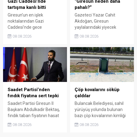
Gazi Caddesi’nde
“Giresun neden daha
tartışma kanlı bitti
pahalı?”
Giresun’un en işlek
Gazeteci Yazar Cahit
noktalarından Gazi
Akdoğan, Giresun
Caddesi’nde gece
yaylalarındaki yiyecek
saatlerinde çıkan silahlı
fiyatlarının çevre illere göre
08.08.2026
08.08.2026
kavgada A.E. ayağından
belirgin biçimde yüksek
vuruldu. Olay sonrası
olduğunu savunarak Giresun
bölgede kısa süreli panik
Valiliği, Tarım ve Orman İl
yaşanırken polis geniş çaplı
Müdürlüğü ile ilgili kurumları
soruşturma başlattı.
denetime çağırdı. Akdoğan,
yüzde 50’ye ulaşan fiyat
farklarının araştırılması
gerektiğini söyledi.
Saadet Partisi’nden
Çöp kovalarını söküp
fındık fiyatına sert tepki
çaldılar
Saadet Partisi Giresun İl
Bulancak Belediyesi, sahil
Başkanı Abdulkadir Bektaş,
yürüyüş yolunda bulunan
fındık taban fiyatının hasat
bazı çöp kovalarının kimliği
başlamasına rağmen
belirsiz kişi ya da kişilerce
08.08.2026
08.08.2026
açıklanmamasına tepki
sökülerek çalındığını açıkladı.
gösterdi. Bektaş,
Belediye, kamu malına zarar