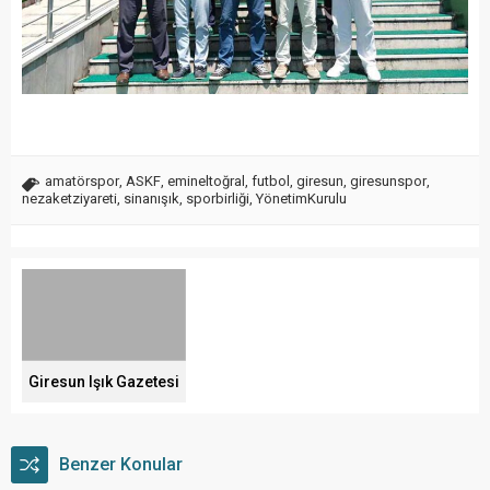
amatörspor
,
ASKF
,
emineltoğral
,
futbol
,
giresun
,
giresunspor
,
nezaketziyareti
,
sinanışık
,
sporbirliği
,
YönetimKurulu
Giresun Işık Gazetesi
Benzer Konular