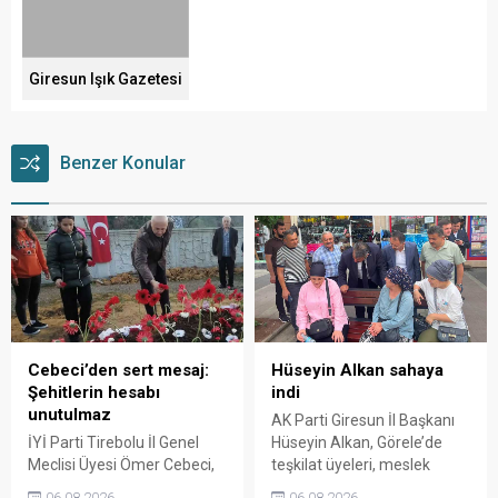
Giresun Işık Gazetesi
Benzer Konular
Cebeci’den sert mesaj:
Hüseyin Alkan sahaya
Şehitlerin hesabı
indi
unutulmaz
AK Parti Giresun İl Başkanı
İYİ Parti Tirebolu İl Genel
Hüseyin Alkan, Görele’de
Meclisi Üyesi Ömer Cebeci,
teşkilat üyeleri, meslek
Giresun Müdafaa-i Hukuk
odaları ve esnafla bir araya
06.08.2026
06.08.2026