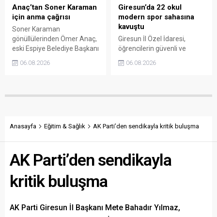
Anaç’tan Soner Karaman
Giresun’da 22 okul
için anma çağrısı
modern spor sahasına
kavuştu
Soner Karaman
gönüllülerinden Ömer Anaç,
Giresun İl Özel İdaresi,
eski Espiye Belediye Başkanı
öğrencilerin güvenli ve
Soner Karaman’ın vefatının
modern alanlarda spor
06.08.2026
06.08.2026
34’üncü yılı dolayısıyla
yapabilmesi amacıyla 22
açıklama yaptı. Anaç, ilçede
okulun bahçesini basketbol
görev yapmış ve hayatını
ve voleybol sahasına
kaybetmiş tüm belediye
dönüştürdü. Tamamlanan
başkanlarının ortak bir
çalışma, gençleri spora
etkinlikle anılmasını istedi.
yönlendirecek kalıcı
yatırımlar arasında yerini
Anasayfa
Eğitim & Sağlık
AK Parti’den sendikayla kritik buluşma
aldı.
AK Parti’den sendikayla
kritik buluşma
AK Parti Giresun İl Başkanı Mete Bahadır Yılmaz,