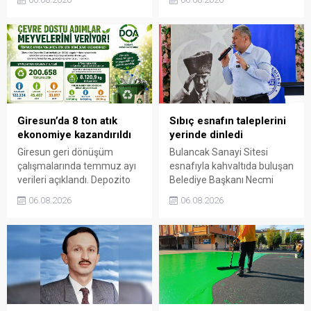
Cemiyeti’nin Milli Mücadele
gelerek talep ve beklentileri
dönemindeki rolüne dikkat
dinledi.
çekti. Cebeci, Giresun’un
bağımsızlık mücadelesinde
üstlendiği tarihi
sorumluluğun gelecek
nesillere doğru anlatılması
gerektiğini söyledi.
Giresun’da 8 ton atık
Sıbıç esnafın taleplerini
ekonomiye kazandırıldı
yerinde dinledi
Giresun geri dönüşüm
Bulancak Sanayi Sitesi
çalışmalarında temmuz ayı
esnafıyla kahvaltıda buluşan
verileri açıklandı. Depozito
Belediye Başkanı Necmi
Olan Ambalajlar
Sıbıç, bölgede yapılması
06.08.2026
06.08.2026
uygulamasına destek veren
planlanan çalışmaları
vatandaşlar, yüz binlerce
değerlendirdi. Sanayi esnafı
ambalajın çöpe gitmesini
da yaşadığı sorunları ve
önledi.
beklentilerini doğrudan
Başkan Sıbıç’a aktardı.