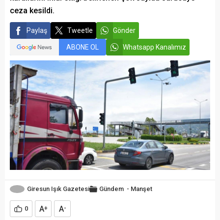
ceza kesildi.
Paylaş
Tweetle
Gönder
ABONE OL
Whatsapp Kanalımız
Giresun Işık Gazetesi
Gündem
-
Manşet
A
A
0
+
-