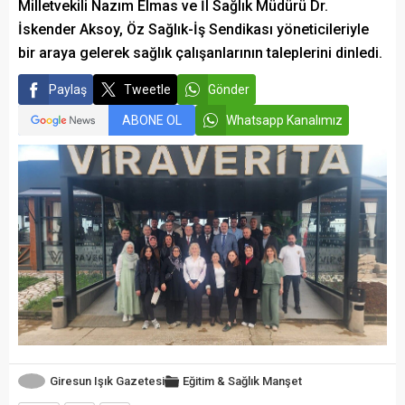
Milletvekili Nazım Elmas ve İl Sağlık Müdürü Dr.
İskender Aksoy, Öz Sağlık-İş Sendikası yöneticileriyle
bir araya gelerek sağlık çalışanlarının taleplerini dinledi.
Paylaş
Tweetle
Gönder
ABONE OL
Whatsapp Kanalımız
Giresun Işık Gazetesi
Eğitim & Sağlık
Manşet