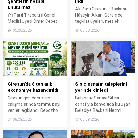
Şehitlerin hesabı
indi
unutulmaz
AK Parti Giresun İl Başkanı
İYİ Parti Tirebolu İl Genel
Hüseyin Alkan, Görele’de
Meclisi Üyesi Ömer Cebeci,
teşkilat üyeleri, meslek
Giresun Müdafaa-i Hukuk
odaları ve esnafla bir araya
06.08.2026
06.08.2026
Cemiyeti’nin Milli Mücadele
gelerek talep ve beklentileri
dönemindeki rolüne dikkat
dinledi.
çekti. Cebeci, Giresun’un
bağımsızlık mücadelesinde
üstlendiği tarihi
sorumluluğun gelecek
nesillere doğru anlatılması
gerektiğini söyledi.
Giresun’da 8 ton atık
Sıbıç esnafın taleplerini
ekonomiye kazandırıldı
yerinde dinledi
Giresun geri dönüşüm
Bulancak Sanayi Sitesi
çalışmalarında temmuz ayı
esnafıyla kahvaltıda buluşan
verileri açıklandı. Depozito
Belediye Başkanı Necmi
Olan Ambalajlar
Sıbıç, bölgede yapılması
06.08.2026
06.08.2026
uygulamasına destek veren
planlanan çalışmaları
vatandaşlar, yüz binlerce
değerlendirdi. Sanayi esnafı
ambalajın çöpe gitmesini
da yaşadığı sorunları ve