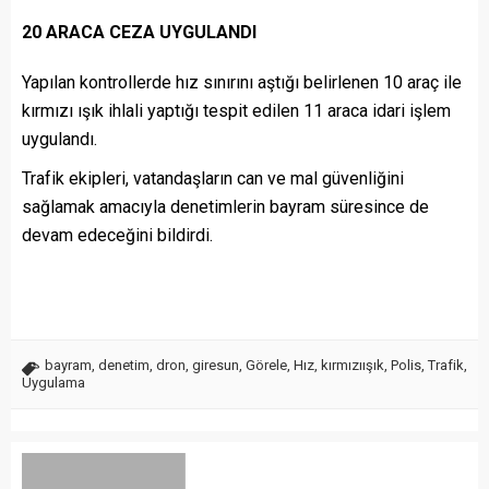
20 ARACA CEZA UYGULANDI
Yapılan kontrollerde hız sınırını aştığı belirlenen 10 araç ile
kırmızı ışık ihlali yaptığı tespit edilen 11 araca idari işlem
uygulandı.
Trafik ekipleri, vatandaşların can ve mal güvenliğini
sağlamak amacıyla denetimlerin bayram süresince de
devam edeceğini bildirdi.
bayram
,
denetim
,
dron
,
giresun
,
Görele
,
Hız
,
kırmızıışık
,
Polis
,
Trafik
,
Uygulama