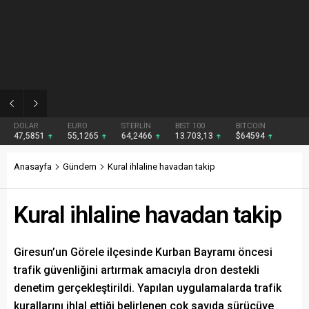
02:18
Hüseyin Alkan sahaya indi
DOLAR
EURO
STERLİN
BIST 100
BITCOIN
47,5851
55,1265
64,2466
13.703,13
$64594
Anasayfa
Gündem
Kural ihlaline havadan takip
Kural ihlaline havadan takip
Giresun’un Görele ilçesinde Kurban Bayramı öncesi
trafik güvenliğini artırmak amacıyla dron destekli
denetim gerçekleştirildi. Yapılan uygulamalarda trafik
kurallarını ihlal ettiği belirlenen çok sayıda sürücüye