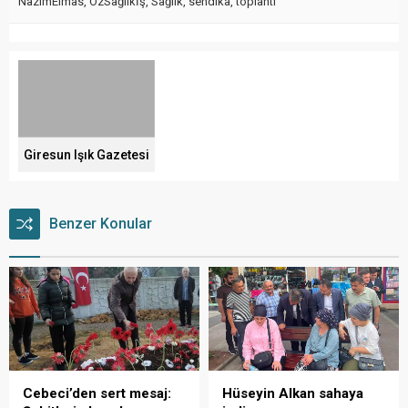
NazımElmas
,
ÖzSağlıkİş
,
Sağlık
,
sendika
,
toplantı
Giresun Işık Gazetesi
Benzer Konular
Cebeci’den sert mesaj:
Hüseyin Alkan sahaya