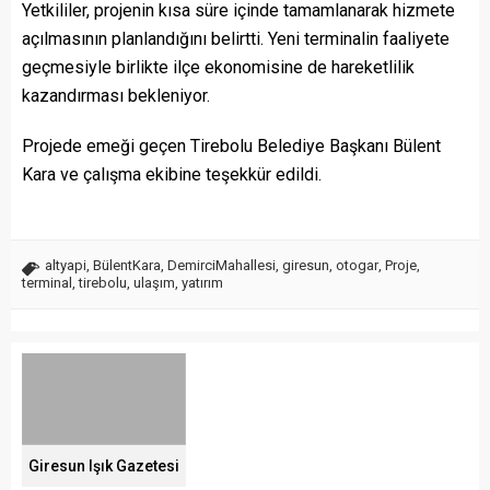
Yetkililer, projenin kısa süre içinde tamamlanarak hizmete
açılmasının planlandığını belirtti. Yeni terminalin faaliyete
geçmesiyle birlikte ilçe ekonomisine de hareketlilik
kazandırması bekleniyor.
Projede emeği geçen Tirebolu Belediye Başkanı Bülent
Kara ve çalışma ekibine teşekkür edildi.
altyapi
,
BülentKara
,
DemirciMahallesi
,
giresun
,
otogar
,
Proje
,
terminal
,
tirebolu
,
ulaşım
,
yatırım
Giresun Işık Gazetesi