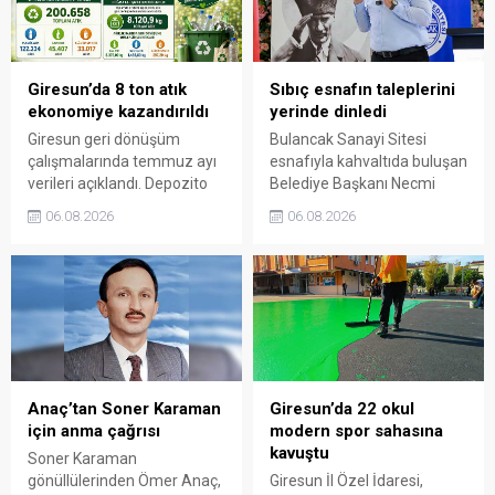
sorumluluğun gelecek
nesillere doğru anlatılması
gerektiğini söyledi.
Giresun’da 8 ton atık
Sıbıç esnafın taleplerini
ekonomiye kazandırıldı
yerinde dinledi
Giresun geri dönüşüm
Bulancak Sanayi Sitesi
çalışmalarında temmuz ayı
esnafıyla kahvaltıda buluşan
verileri açıklandı. Depozito
Belediye Başkanı Necmi
Olan Ambalajlar
Sıbıç, bölgede yapılması
06.08.2026
06.08.2026
uygulamasına destek veren
planlanan çalışmaları
vatandaşlar, yüz binlerce
değerlendirdi. Sanayi esnafı
ambalajın çöpe gitmesini
da yaşadığı sorunları ve
önledi.
beklentilerini doğrudan
Başkan Sıbıç’a aktardı.
Anaç’tan Soner Karaman
Giresun’da 22 okul
için anma çağrısı
modern spor sahasına
kavuştu
Soner Karaman
gönüllülerinden Ömer Anaç,
Giresun İl Özel İdaresi,