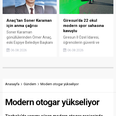
Anaç’tan Soner Karaman
Giresun’da 22 okul
için anma çağrısı
modern spor sahasına
kavuştu
Soner Karaman
gönüllülerinden Ömer Anaç,
Giresun İl Özel İdaresi,
eski Espiye Belediye Başkanı
öğrencilerin güvenli ve
Soner Karaman’ın vefatının
modern alanlarda spor
06.08.2026
06.08.2026
34’üncü yılı dolayısıyla
yapabilmesi amacıyla 22
açıklama yaptı. Anaç, ilçede
okulun bahçesini basketbol
görev yapmış ve hayatını
ve voleybol sahasına
kaybetmiş tüm belediye
dönüştürdü. Tamamlanan
başkanlarının ortak bir
çalışma, gençleri spora
etkinlikle anılmasını istedi.
yönlendirecek kalıcı
yatırımlar arasında yerini
Anasayfa
Gündem
Modern otogar yükseliyor
aldı.
Modern otogar yükseliyor