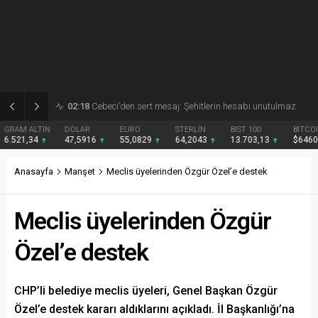
02:18
Hüseyin Alkan sahaya indi
DOLAR
EURO
STERLİN
BIST 100
BITCOIN
47,5916
55,0829
64,2043
13.703,13
$64609
Anasayfa
Manşet
Meclis üyelerinden Özgür Özel’e destek
Meclis üyelerinden Özgür
Özel’e destek
CHP’li belediye meclis üyeleri, Genel Başkan Özgür
Özel’e destek kararı aldıklarını açıkladı. İl Başkanlığı’na