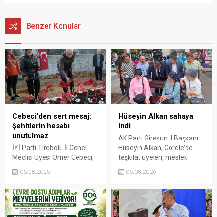
Benzer Konular
Cebeci’den sert mesaj:
Hüseyin Alkan sahaya
Şehitlerin hesabı
indi
unutulmaz
AK Parti Giresun İl Başkanı
İYİ Parti Tirebolu İl Genel
Hüseyin Alkan, Görele’de
Meclisi Üyesi Ömer Cebeci,
teşkilat üyeleri, meslek
Giresun Müdafaa-i Hukuk
odaları ve esnafla bir araya
06.08.2026
06.08.2026
Cemiyeti’nin Milli Mücadele
gelerek talep ve beklentileri
dönemindeki rolüne dikkat
dinledi.
çekti. Cebeci, Giresun’un
bağımsızlık mücadelesinde
üstlendiği tarihi