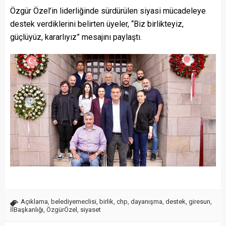
Özgür Özel’in liderliğinde sürdürülen siyasi mücadeleye
destek verdiklerini belirten üyeler, “Biz birlikteyiz,
güçlüyüz, kararlıyız” mesajını paylaştı.
Açıklama
,
belediyemeclisi
,
birlik
,
chp
,
dayanışma
,
destek
,
giresun
,
İlBaşkanlığı
,
ÖzgürÖzel
,
siyaset