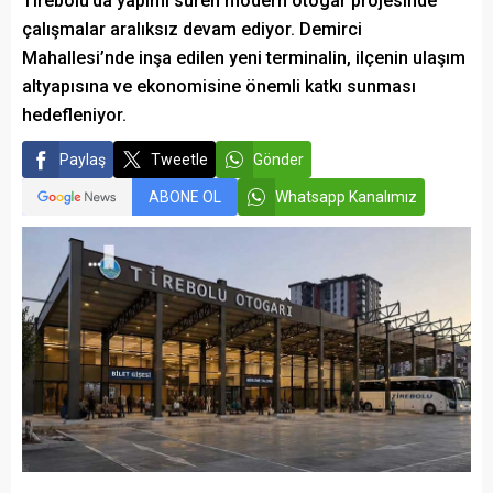
Tirebolu’da yapımı süren modern otogar projesinde
çalışmalar aralıksız devam ediyor. Demirci
Mahallesi’nde inşa edilen yeni terminalin, ilçenin ulaşım
altyapısına ve ekonomisine önemli katkı sunması
hedefleniyor.
Paylaş
Tweetle
Gönder
ABONE OL
Whatsapp Kanalımız