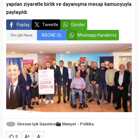
yapılan ziyaretle birlik ve dayanışma mesajı kamuoyuyla
paylaşıldı.
Paylaş
Tweetle
Gönder
ABONE OL
Whatsapp Kanalımız
Giresun Işık Gazetesi
Manşet
-
Politika
A
A
0
+
-