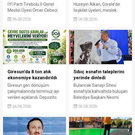
İYİ Parti Tirebolu İl Genel
Hüseyin Alkan, Görele’de
Meclisi Üyesi Ömer Cebeci,
teşkilat üyeleri, meslek
Giresun Müdafaa-i Hukuk
odaları ve esnafla bir araya
06.08.2026
06.08.2026
Cemiyeti’nin Milli Mücadele
gelerek talep ve beklentileri
dönemindeki rolüne dikkat
dinledi.
çekti. Cebeci, Giresun’un
bağımsızlık mücadelesinde
üstlendiği tarihi
sorumluluğun gelecek
nesillere doğru anlatılması
gerektiğini söyledi.
Giresun’da 8 ton atık
Sıbıç esnafın taleplerini
ekonomiye kazandırıldı
yerinde dinledi
Giresun geri dönüşüm
Bulancak Sanayi Sitesi
çalışmalarında temmuz ayı
esnafıyla kahvaltıda buluşan
verileri açıklandı. Depozito
Belediye Başkanı Necmi
Olan Ambalajlar
Sıbıç, bölgede yapılması
06.08.2026
06.08.2026
uygulamasına destek veren
planlanan çalışmaları
vatandaşlar, yüz binlerce
değerlendirdi. Sanayi esnafı
ambalajın çöpe gitmesini
da yaşadığı sorunları ve
önledi.
beklentilerini doğrudan
Başkan Sıbıç’a aktardı.