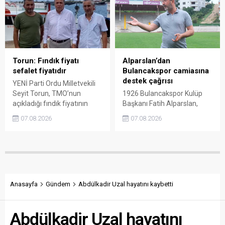
dönemde Ankara’ya 240
enflasyonun altında kaldığını
liralık fiyat teklifi
belirten Şenyürek, kararın
götürüldüğü iddiasını
üreticiyi değil tekelleri
gündeme getiren Sarı,
koruduğunu savundu.
Giresun milletvekillerini açık
ve net bir cevap vermeye
Torun: Fındık fiyatı
Alparslan’dan
çağırdı.
sefalet fiyatıdır
Bulancakspor camiasına
destek çağrısı
YENİ Parti Ordu Milletvekili
Seyit Torun, TMO’nun
1926 Bulancakspor Kulüp
açıkladığı fındık fiyatının
Başkanı Fatih Alparslan,
üreticinin maliyetlerini
transferden altyapıya,
07.08.2026
07.08.2026
karşılamadığını söyledi.
tesisleşmeden kurumsal
Torun, fiyatın yeniden
yapılanmaya kadar birçok
belirlenmesini isterken,
alanda önemli adımlar
“Üreticinin alın terini yabancı
attıklarını belirterek iş
kartellere teslim etmeyin”
insanlarını, esnafı, sivil
çağrısında bulundu.
toplum kuruluşlarını ve
taraftarları kulübe destek
Anasayfa
Gündem
Abdülkadir Uzal hayatını kaybetti
olmaya çağırdı.
Abdülkadir Uzal hayatını