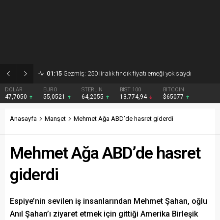
01:15
Gezmiş: 250 liralık fındık fiyatı emeği yok saydı
DOLAR
EURO
STERLİN
BIST 100
BITCOIN
47,7050
55,0521
64,2055
13.774,94
$65077
Anasayfa
Manşet
Mehmet Ağa ABD’de hasret giderdi
Mehmet Ağa ABD’de hasret
giderdi
Espiye’nin sevilen iş insanlarından Mehmet Şahan, oğlu
Anıl Şahan’ı ziyaret etmek için gittiği Amerika Birleşik