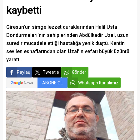
kaybetti
Giresun’un simge lezzet duraklarından Halil Usta
Dondurmaları’nın sahiplerinden Abdülkadir Uzal, uzun
süredir mücadele ettiği hastalığa yenik düştü. Kentin
sevilen esnaflarından olan Uzal’ın vefatı büyük üzüntü
yarattı.
Paylaş
Tweetle
Gönder
ABONE OL
Whatsapp Kanalımız