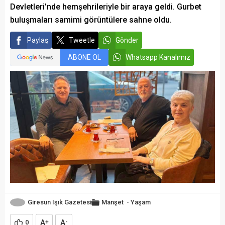
Devletleri’nde hemşehrileriyle bir araya geldi. Gurbet
buluşmaları samimi görüntülere sahne oldu.
Paylaş
Tweetle
Gönder
ABONE OL
Whatsapp Kanalımız
Giresun Işık Gazetesi
Manşet
-
Yaşam
A
A
0
+
-