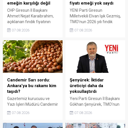
emeğin karşılığı değil
fiyatı emeği yok saydı
CHP Giresun İl Başkanı
YENİ Parti Giresun
Ahmet Nejat Karaibrahim,
Milletvekili Elvan Işık Gezmiş,
açıklanan fındık fiyatının
TMO’nun 2026 yılı fındık
artan üretim maliyetleri
fiyatına sert tepki gösterdi.
07.08.2026
07.08.2026
karşısında yetersiz kaldığını
Açıklanan rakamın üreticinin
belirterek, üreticinin
artan maliyetlerini
emeğinin korunmasını
karşılamadığını belirten
istedi. Karaibrahim,
Gezmiş, “Üreticiyi yok
sürdürülebilir üretim için
sayanı, günü geldiğinde
fiyat politikasının yeniden
üretici de yok sayacaktır”
değerlendirilmesi gerektiğini
dedi.
söyledi.
Candemir Sarı sordu:
Şenyürek: İktidar
Ankara’ya bu rakamı kim
üreticiyi daha da
taşıdı?
yoksullaştırdı
Gazetemiz kurucusu ve
Yeni Parti Giresun İl Başkanı
Yazı İşleri Müdürü Candemir
Gökhan Şenyürek, TMO’nun
Sarı, fındık fiyatı
Giresun kalite fındık için
07.08.2026
07.08.2026
tartışmalarını köşesine
açıkladığı 255 liralık fiyatı
taşıdı. Üretim maliyetinin
“sefalet fiyatı” olarak
300 liraya ulaştığı bir
nitelendirdi. Artışın yıllık