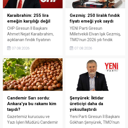
Karaibrahim: 255 lira
Gezmiş: 250 liralık fındık
emeğin karşılığı değil
fiyatı emeği yok saydı
CHP Giresun İl Başkanı
YENİ Parti Giresun
Ahmet Nejat Karaibrahim,
Milletvekili Elvan Işık Gezmiş,
açıklanan fındık fiyatının
TMO’nun 2026 yılı fındık
artan üretim maliyetleri
fiyatına sert tepki gösterdi.
07.08.2026
07.08.2026
karşısında yetersiz kaldığını
Açıklanan rakamın üreticinin
belirterek, üreticinin
artan maliyetlerini
emeğinin korunmasını
karşılamadığını belirten
istedi. Karaibrahim,
Gezmiş, “Üreticiyi yok
sürdürülebilir üretim için
sayanı, günü geldiğinde
fiyat politikasının yeniden
üretici de yok sayacaktır”
değerlendirilmesi gerektiğini
dedi.
söyledi.
Candemir Sarı sordu:
Şenyürek: İktidar
Ankara’ya bu rakamı kim
üreticiyi daha da
taşıdı?
yoksullaştırdı
Gazetemiz kurucusu ve
Yeni Parti Giresun İl Başkanı
Yazı İşleri Müdürü Candemir
Gökhan Şenyürek, TMO’nun
Sarı, fındık fiyatı
Giresun kalite fındık için