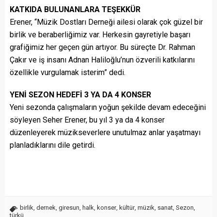
KATKIDA BULUNANLARA TEŞEKKÜR
Erener, “Müzik Dostları Derneği ailesi olarak çok güzel bir
birlik ve beraberliğimiz var. Herkesin gayretiyle başarı
grafiğimiz her geçen gün artıyor. Bu süreçte Dr. Rahman
Çakır ve iş insanı Adnan Haliloğlu’nun özverili katkılarını
özellikle vurgulamak isterim” dedi.
YENİ SEZON HEDEFİ 3 YA DA 4 KONSER
Yeni sezonda çalışmaların yoğun şekilde devam edeceğini
söyleyen Seher Erener, bu yıl 3 ya da 4 konser
düzenleyerek müzikseverlere unutulmaz anlar yaşatmayı
planladıklarını dile getirdi.
birlik
,
dernek
,
giresun
,
halk
,
konser
,
kültür
,
müzik
,
sanat
,
Sezon
,
türkü