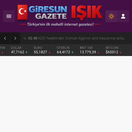
02:47
Espiye’de sezonun ilk fındıkları harmana indi
DOLAR
EURO
STERLİN
BIST 100
BITCOIN
47,7162
55,1827
64,4172
13.779,39
$65012