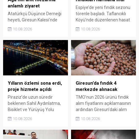
anlamlı ziyaret
Espiye’de yeni fındık sezonu
Atatürkçü Düşünce Derneği
törenle başladı. Taflancıklı
heyeti, Giresun Kalesi’nde
Köyü’nde düzenlenen hasat
bulunan Topal Osman
programında üreticiler
10.08.2026
10.08.2026
Ağa’nın anıt mezarını
bahçeye girerken, sezonun
ziyaret etti. Ziyarette 42. ve
ilk fındıkları kemençe ve
47. Gönüllü Giresun
horon eşliğinde toplanarak
Alaylarının Millî Mücadele’de
harmana döküldü.
üstlendiği kritik rol ve
Giresun’un bağımsızlık
uğruna ödediği ağır bedel bir
kez daha gündeme taşındı.
Yılların özlemi sona erdi,
Giresun’da fındık 4
proje hizmete açıldı
merkezde alınacak
Piraziz’de uzun süredir
TMO’nun 2026 ürünü fındık
beklenen Sahil Aydınlatma,
alım fiyatlarını açıklamasının
Bisiklet ve Yürüyüş Yolu
ardından Giresun’daki alım
Projesi törenle hizmete
merkezleri de belli oldu.
10.08.2026
10.08.2026
açıldı. Yoğun katılımla
Üreticiler, 17 Ağustos’ta
gerçekleştirilen açılışta, sahil
açılacak randevu sistemi
şeridine yeni bir kimlik
üzerinden gün alarak 24