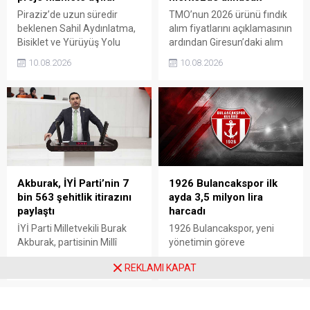
Piraziz’de uzun süredir
TMO’nun 2026 ürünü fındık
beklenen Sahil Aydınlatma,
alım fiyatlarını açıklamasının
Bisiklet ve Yürüyüş Yolu
ardından Giresun’daki alım
Projesi törenle hizmete
merkezleri de belli oldu.
10.08.2026
10.08.2026
açıldı. Yoğun katılımla
Üreticiler, 17 Ağustos’ta
gerçekleştirilen açılışta, sahil
açılacak randevu sistemi
şeridine yeni bir kimlik
üzerinden gün alarak 24
kazandıran projenin ilçenin
Ağustos’tan itibaren
sosyal yaşamına önemli
ürünlerini teslim edebilecek.
katkı sağlaması bekleniyor.
Akburak, İYİ Parti’nin 7
1926 Bulancakspor ilk
bin 563 şehitlik itirazını
ayda 3,5 milyon lira
paylaştı
harcadı
İYİ Parti Milletvekili Burak
1926 Bulancakspor, yeni
Akburak, partisinin Millî
yönetimin göreve
Dayanışma ve Toplumsal
gelmesinin ardından
10.08.2026
10.08.2026
REKLAMI KAPAT
Bütünleşmenin
yürütülen çalışmaların bir
Güçlendirilmesine Dair
aylık faaliyet raporunu
Kanun Teklifi’ne karşı
kamuoyuyla paylaştı. Kulüp