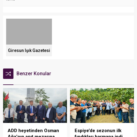
Giresun Işık Gazetesi
Benzer Konular
ADD heyetinden Osman
Espiye’de sezonun ilk
Ağa’nın anıt mezarına
fındıkları harmana indi