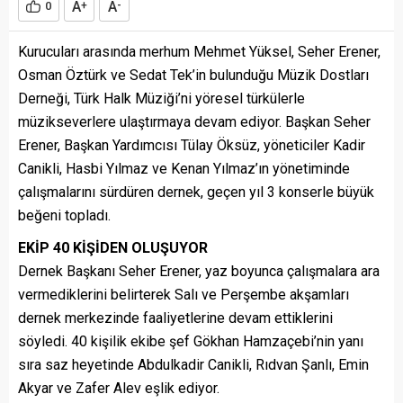
A
A
0
+
-
Kurucuları arasında merhum Mehmet Yüksel, Seher Erener,
Osman Öztürk ve Sedat Tek’in bulunduğu Müzik Dostları
Derneği, Türk Halk Müziği’ni yöresel türkülerle
müzikseverlere ulaştırmaya devam ediyor. Başkan Seher
Erener, Başkan Yardımcısı Tülay Öksüz, yöneticiler Kadir
Canikli, Hasbi Yılmaz ve Kenan Yılmaz’ın yönetiminde
çalışmalarını sürdüren dernek, geçen yıl 3 konserle büyük
beğeni topladı.
EKİP 40 KİŞİDEN OLUŞUYOR
Dernek Başkanı Seher Erener, yaz boyunca çalışmalara ara
vermediklerini belirterek Salı ve Perşembe akşamları
dernek merkezinde faaliyetlerine devam ettiklerini
söyledi. 40 kişilik ekibe şef Gökhan Hamzaçebi’nin yanı
sıra saz heyetinde Abdulkadir Canikli, Rıdvan Şanlı, Emin
Akyar ve Zafer Alev eşlik ediyor.