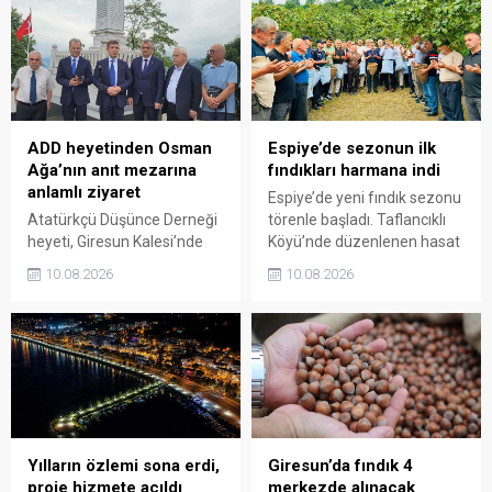
ADD heyetinden Osman
Espiye’de sezonun ilk
Ağa’nın anıt mezarına
fındıkları harmana indi
anlamlı ziyaret
Espiye’de yeni fındık sezonu
Atatürkçü Düşünce Derneği
törenle başladı. Taflancıklı
heyeti, Giresun Kalesi’nde
Köyü’nde düzenlenen hasat
bulunan Topal Osman
programında üreticiler
10.08.2026
10.08.2026
Ağa’nın anıt mezarını
bahçeye girerken, sezonun
ziyaret etti. Ziyarette 42. ve
ilk fındıkları kemençe ve
47. Gönüllü Giresun
horon eşliğinde toplanarak
Alaylarının Millî Mücadele’de
harmana döküldü.
üstlendiği kritik rol ve
Giresun’un bağımsızlık
uğruna ödediği ağır bedel bir
kez daha gündeme taşındı.
Yılların özlemi sona erdi,
Giresun’da fındık 4
proje hizmete açıldı
merkezde alınacak