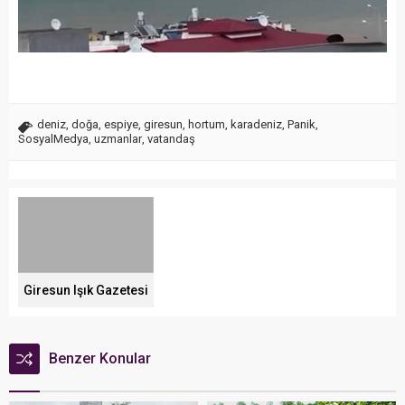
deniz
,
doğa
,
espiye
,
giresun
,
hortum
,
karadeniz
,
Panik
,
SosyalMedya
,
uzmanlar
,
vatandaş
Giresun Işık Gazetesi
Benzer Konular