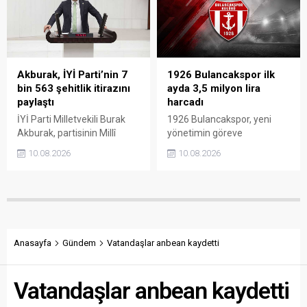
kazandıran projenin ilçenin
Ağustos’tan itibaren
sosyal yaşamına önemli
ürünlerini teslim edebilecek.
katkı sağlaması bekleniyor.
Akburak, İYİ Parti’nin 7
1926 Bulancakspor ilk
bin 563 şehitlik itirazını
ayda 3,5 milyon lira
paylaştı
harcadı
İYİ Parti Milletvekili Burak
1926 Bulancakspor, yeni
Akburak, partisinin Millî
yönetimin göreve
Dayanışma ve Toplumsal
gelmesinin ardından
10.08.2026
10.08.2026
Bütünleşmenin
yürütülen çalışmaların bir
Güçlendirilmesine Dair
aylık faaliyet raporunu
Kanun Teklifi’ne karşı
kamuoyuyla paylaştı. Kulüp
hazırladığı muhalefet
Başkanı Fatih Alparslan, her
şerhini kamuoyuyla paylaştı.
ay gelir-gider tablosu ve
Şerhte, PKK terörü nedeniyle
yapılan çalışmaların
şehit edilen 7 bin 563 kişinin
açıklanacağını belirterek
Anasayfa
Gündem
Vatandaşlar anbean kaydetti
adının tek tek TBMM
şeffaf ve hesap verebilir bir
kayıtlarına geçirildiği
yönetim sözü verdi.
Vatandaşlar anbean kaydetti
belirtildi.