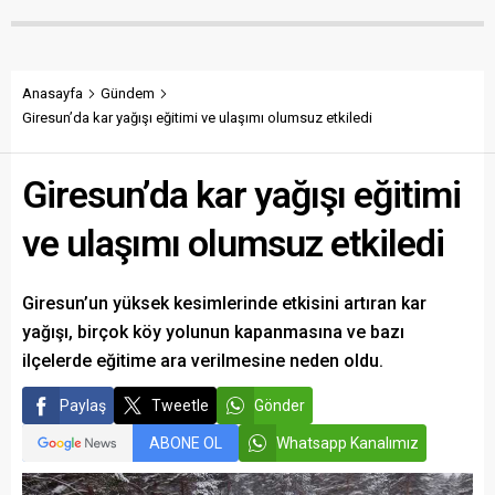
maliyetlerin katlandığını
verenlerin tespiti için
belirterek üreticiyi memnun
vatandaşlardan ihbar
edecek taban fiyatın en az
desteği istedi.
350 lira olması gerektiğini
savundu.
Anasayfa
Gündem
Giresun’da kar yağışı eğitimi ve ulaşımı olumsuz etkiledi
Giresun’da kar yağışı eğitimi
ve ulaşımı olumsuz etkiledi
Giresun’un yüksek kesimlerinde etkisini artıran kar
yağışı, birçok köy yolunun kapanmasına ve bazı
ilçelerde eğitime ara verilmesine neden oldu.
Paylaş
Tweetle
Gönder
ABONE OL
Whatsapp Kanalımız