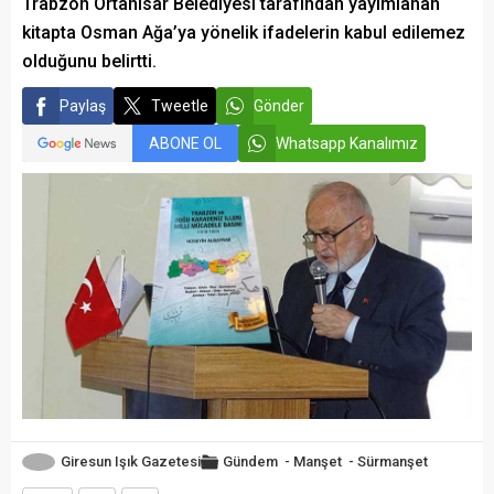
Trabzon Ortahisar Belediyesi tarafından yayımlanan
kitapta Osman Ağa’ya yönelik ifadelerin kabul edilemez
olduğunu belirtti.
Paylaş
Tweetle
Gönder
ABONE OL
Whatsapp Kanalımız
Giresun Işık Gazetesi
Gündem
-
Manşet
-
Sürmanşet