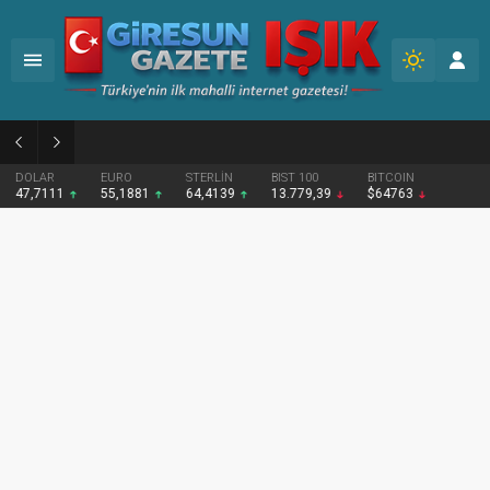
02:12
Fındığın Geleceği İçin Yeni Bir Politika Şart
DOLAR
EURO
STERLİN
BIST 100
BITCOIN
47,7111
55,1881
64,4139
13.779,39
$64763