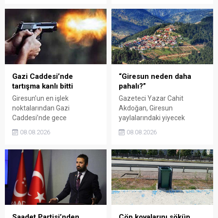
buluşturdu. Yoğun ilgi gören
milletvekillerini sert sözlerle
organizasyonun ardından
eleştirdi. Taşgöz, üreticinin
Kadın El Emeği Pazarı'nın
emeğinin karşılığını
süresi de 16 Ağustos'a
alamadığını savunarak,
kadar uzatıldı.
Giresun milletvekillerini
sessiz kalmakla suçladı.
Gazi Caddesi’nde
“Giresun neden daha
tartışma kanlı bitti
pahalı?”
Giresun’un en işlek
Gazeteci Yazar Cahit
noktalarından Gazi
Akdoğan, Giresun
Caddesi’nde gece
yaylalarındaki yiyecek
saatlerinde çıkan silahlı
fiyatlarının çevre illere göre
08.08.2026
08.08.2026
kavgada A.E. ayağından
belirgin biçimde yüksek
vuruldu. Olay sonrası
olduğunu savunarak Giresun
bölgede kısa süreli panik
Valiliği, Tarım ve Orman İl
yaşanırken polis geniş çaplı
Müdürlüğü ile ilgili kurumları
soruşturma başlattı.
denetime çağırdı. Akdoğan,
yüzde 50’ye ulaşan fiyat
farklarının araştırılması
gerektiğini söyledi.
Saadet Partisi’nden
Çöp kovalarını söküp