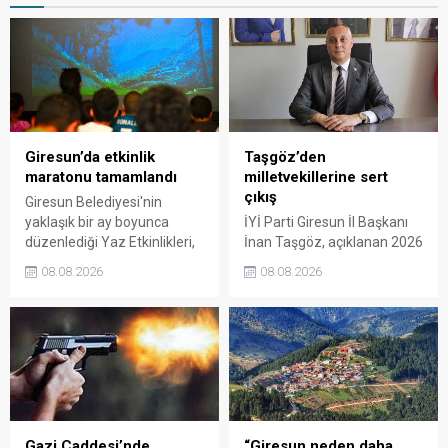
Giresun’da etkinlik
Taşgöz’den
maratonu tamamlandı
milletvekillerine sert
çıkış
Giresun Belediyesi'nin
yaklaşık bir ay boyunca
İYİ Parti Giresun İl Başkanı
düzenlediği Yaz Etkinlikleri,
İnan Taşgöz, açıklanan 2026
binlerce vatandaşı kültür,
yılı fındık alım fiyatı
08.08.2026
08.08.2026
sanat ve eğlenceyle
üzerinden iktidar
buluşturdu. Yoğun ilgi gören
milletvekillerini sert sözlerle
organizasyonun ardından
eleştirdi. Taşgöz, üreticinin
Kadın El Emeği Pazarı'nın
emeğinin karşılığını
süresi de 16 Ağustos'a
alamadığını savunarak,
kadar uzatıldı.
Giresun milletvekillerini
sessiz kalmakla suçladı.
Gazi Caddesi’nde
“Giresun neden daha