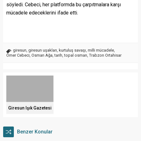
söyledi. Cebeci, her platformda bu çarpıtmalara karşı
mücadele edeceklerini ifade etti.
giresun
,
giresun uşakları
,
kurtuluş savaşı
,
milli mücadele
,
Ömer Cebeci
,
Osman Ağa
,
tarih
,
topal osman
,
Trabzon Ortahisar
Giresun Işık Gazetesi
Benzer Konular