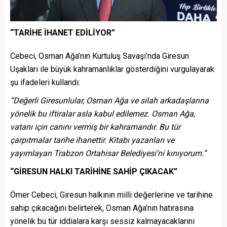
“TARİHE İHANET EDİLİYOR”
Cebeci, Osman Ağa’nın Kurtuluş Savaşı’nda Giresun
Uşakları ile büyük kahramanlıklar gösterdiğini vurgulayarak
şu ifadeleri kullandı:
“Değerli Giresunlular, Osman Ağa ve silah arkadaşlarına
yönelik bu iftiralar asla kabul edilemez. Osman Ağa,
vatanı için canını vermiş bir kahramandır. Bu tür
çarpıtmalar tarihe ihanettir. Kitabı yazanları ve
yayımlayan Trabzon Ortahisar Belediyesi’ni kınıyorum.”
“GİRESUN HALKI TARİHİNE SAHİP ÇIKACAK”
Ömer Cebeci, Giresun halkının milli değerlerine ve tarihine
sahip çıkacağını belirterek, Osman Ağa’nın hatırasına
yönelik bu tür iddialara karşı sessiz kalmayacaklarını