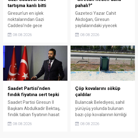
tartışma kanlı bitti
pahalı?”
Giresun’un en işlek
Gazeteci Yazar Cahit
noktalarından Gazi
Akdoğan, Giresun
Caddesi’nde gece
yaylalarındaki yiyecek
saatlerinde çıkan silahlı
fiyatlarının çevre illere göre
08.08.2026
08.08.2026
kavgada A.E. ayağından
belirgin biçimde yüksek
vuruldu. Olay sonrası
olduğunu savunarak Giresun
bölgede kısa süreli panik
Valiliği, Tarım ve Orman İl
yaşanırken polis geniş çaplı
Müdürlüğü ile ilgili kurumları
soruşturma başlattı.
denetime çağırdı. Akdoğan,
yüzde 50’ye ulaşan fiyat
farklarının araştırılması
gerektiğini söyledi.
Saadet Partisi’nden
Çöp kovalarını söküp
fındık fiyatına sert tepki
çaldılar
Saadet Partisi Giresun İl
Bulancak Belediyesi, sahil
Başkanı Abdulkadir Bektaş,
yürüyüş yolunda bulunan
fındık taban fiyatının hasat
bazı çöp kovalarının kimliği
başlamasına rağmen
belirsiz kişi ya da kişilerce
08.08.2026
08.08.2026
açıklanmamasına tepki
sökülerek çalındığını açıkladı.
gösterdi. Bektaş,
Belediye, kamu malına zarar