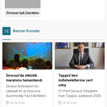
Giresun Işık Gazetesi
Benzer Konular
Giresun’da etkinlik
Taşgöz’den
maratonu tamamlandı
milletvekillerine sert
çıkış
Giresun Belediyesi'nin
yaklaşık bir ay boyunca
İYİ Parti Giresun İl Başkanı
düzenlediği Yaz Etkinlikleri,
İnan Taşgöz, açıklanan 2026
binlerce vatandaşı kültür,
yılı fındık alım fiyatı
08.08.2026
08.08.2026
sanat ve eğlenceyle
üzerinden iktidar