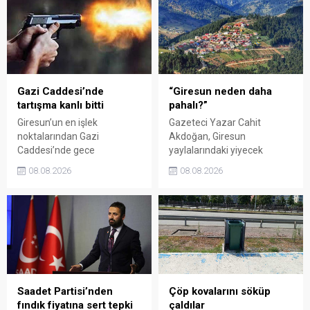
organizasyonun ardından
eleştirdi. Taşgöz, üreticinin
Kadın El Emeği Pazarı'nın
emeğinin karşılığını
süresi de 16 Ağustos'a
alamadığını savunarak,
kadar uzatıldı.
Giresun milletvekillerini
sessiz kalmakla suçladı.
Gazi Caddesi’nde
“Giresun neden daha
tartışma kanlı bitti
pahalı?”
Giresun’un en işlek
Gazeteci Yazar Cahit
noktalarından Gazi
Akdoğan, Giresun
Caddesi’nde gece
yaylalarındaki yiyecek
saatlerinde çıkan silahlı
fiyatlarının çevre illere göre
08.08.2026
08.08.2026
kavgada A.E. ayağından
belirgin biçimde yüksek
vuruldu. Olay sonrası
olduğunu savunarak Giresun
bölgede kısa süreli panik
Valiliği, Tarım ve Orman İl
yaşanırken polis geniş çaplı
Müdürlüğü ile ilgili kurumları
soruşturma başlattı.
denetime çağırdı. Akdoğan,
yüzde 50’ye ulaşan fiyat
farklarının araştırılması
gerektiğini söyledi.
Saadet Partisi’nden
Çöp kovalarını söküp
fındık fiyatına sert tepki
çaldılar