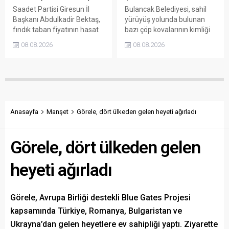
Saadet Partisi Giresun İl
Bulancak Belediyesi, sahil
Başkanı Abdulkadir Bektaş,
yürüyüş yolunda bulunan
fındık taban fiyatının hasat
bazı çöp kovalarının kimliği
başlamasına rağmen
belirsiz kişi ya da kişilerce
08.08.2026
08.08.2026
açıklanmamasına tepki
sökülerek çalındığını açıkladı.
gösterdi. Bektaş,
Belediye, kamu malına zarar
maliyetlerin katlandığını
verenlerin tespiti için
belirterek üreticiyi memnun
vatandaşlardan ihbar
edecek taban fiyatın en az
desteği istedi.
350 lira olması gerektiğini
savundu.
Anasayfa
Manşet
Görele, dört ülkeden gelen heyeti ağırladı
Görele, dört ülkeden gelen
heyeti ağırladı
Görele, Avrupa Birliği destekli Blue Gates Projesi
kapsamında Türkiye, Romanya, Bulgaristan ve
Ukrayna’dan gelen heyetlere ev sahipliği yaptı. Ziyarette