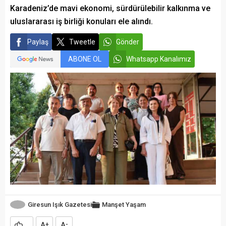
Karadeniz’de mavi ekonomi, sürdürülebilir kalkınma ve
uluslararası iş birliği konuları ele alındı.
Paylaş
Tweetle
Gönder
ABONE OL
Whatsapp Kanalımız
Giresun Işık Gazetesi
Manşet
Yaşam
A
A
+
-