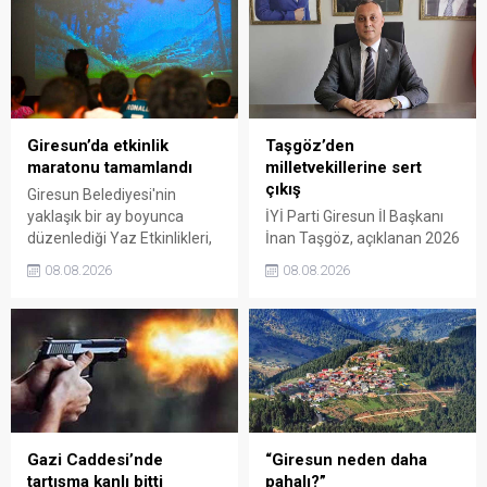
Giresun’da etkinlik
Taşgöz’den
maratonu tamamlandı
milletvekillerine sert
çıkış
Giresun Belediyesi'nin
yaklaşık bir ay boyunca
İYİ Parti Giresun İl Başkanı
düzenlediği Yaz Etkinlikleri,
İnan Taşgöz, açıklanan 2026
binlerce vatandaşı kültür,
yılı fındık alım fiyatı
08.08.2026
08.08.2026
sanat ve eğlenceyle
üzerinden iktidar
buluşturdu. Yoğun ilgi gören
milletvekillerini sert sözlerle
organizasyonun ardından
eleştirdi. Taşgöz, üreticinin
Kadın El Emeği Pazarı'nın
emeğinin karşılığını
süresi de 16 Ağustos'a
alamadığını savunarak,
kadar uzatıldı.
Giresun milletvekillerini
sessiz kalmakla suçladı.
Gazi Caddesi’nde
“Giresun neden daha
tartışma kanlı bitti
pahalı?”