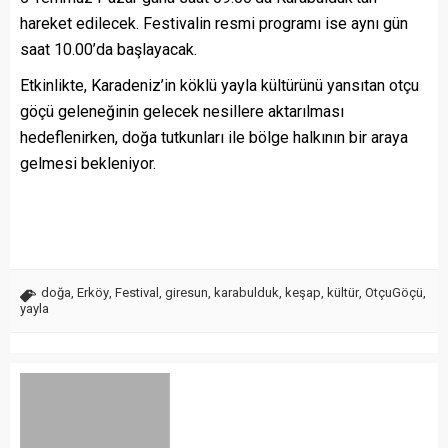
hareket edilecek. Festivalin resmi programı ise aynı gün
saat 10.00’da başlayacak.
Etkinlikte, Karadeniz’in köklü yayla kültürünü yansıtan otçu
göçü geleneğinin gelecek nesillere aktarılması
hedeflenirken, doğa tutkunları ile bölge halkının bir araya
gelmesi bekleniyor.
doğa
,
Erköy
,
Festival
,
giresun
,
karabulduk
,
keşap
,
kültür
,
OtçuGöçü
,
yayla