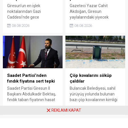
Giresun’un en işlek
Gazeteci Yazar Cahit
noktalarından Gazi
Akdoğan, Giresun
Caddesi’nde gece
yaylalarındaki yiyecek
saatlerinde çıkan silahlı
fiyatlarının çevre illere göre
08.08.2026
08.08.2026
kavgada A.E. ayağından
belirgin biçimde yüksek
vuruldu. Olay sonrası
olduğunu savunarak Giresun
bölgede kısa süreli panik
Valiliği, Tarım ve Orman İl
yaşanırken polis geniş çaplı
Müdürlüğü ile ilgili kurumları
soruşturma başlattı.
denetime çağırdı. Akdoğan,
yüzde 50’ye ulaşan fiyat
farklarının araştırılması
gerektiğini söyledi.
Saadet Partisi’nden
Çöp kovalarını söküp
fındık fiyatına sert tepki
çaldılar
Saadet Partisi Giresun İl
Bulancak Belediyesi, sahil
Başkanı Abdulkadir Bektaş,
yürüyüş yolunda bulunan
fındık taban fiyatının hasat
bazı çöp kovalarının kimliği
başlamasına rağmen
belirsiz kişi ya da kişilerce
08.08.2026
08.08.2026
REKLAMI KAPAT
açıklanmamasına tepki
sökülerek çalındığını açıkladı.
gösterdi. Bektaş,
Belediye, kamu malına zarar
maliyetlerin katlandığını
verenlerin tespiti için