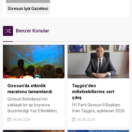
Giresun Işık Gazetesi
Benzer Konular
Giresun’da etkinlik
Taşgöz’den
maratonu tamamlandı
milletvekillerine sert
çıkış
Giresun Belediyesi'nin
yaklaşık bir ay boyunca
İYİ Parti Giresun İl Başkanı
düzenlediği Yaz Etkinlikleri,
İnan Taşgöz, açıklanan 2026
binlerce vatandaşı kültür,
yılı fındık alım fiyatı
08.08.2026
08.08.2026
sanat ve eğlenceyle
üzerinden iktidar
buluşturdu. Yoğun ilgi gören
milletvekillerini sert sözlerle