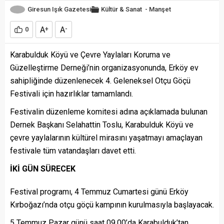
Giresun Işık Gazetesi
Kültür & Sanat
-
Manşet
A
A
0
+
-
Karabulduk Köyü ve Çevre Yaylaları Koruma ve
Güzelleştirme Derneği’nin organizasyonunda, Erköy ev
sahipliğinde düzenlenecek 4. Geleneksel Otçu Göçü
Festivali için hazırlıklar tamamlandı.
Festivalin düzenleme komitesi adına açıklamada bulunan
Dernek Başkanı Selahattin Toslu, Karabulduk Köyü ve
çevre yaylalarının kültürel mirasını yaşatmayı amaçlayan
festivale tüm vatandaşları davet etti.
İKİ GÜN SÜRECEK
Festival programı, 4 Temmuz Cumartesi günü Erköy
Kırboğazı’nda otçu göçü kampının kurulmasıyla başlayacak.
5 Temmuz Pazar günü saat 09.00’da Karabulduk’tan