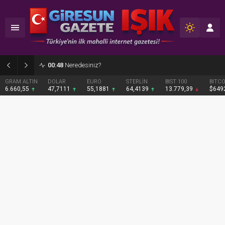
02:12
Fındığın Geleceği İçin Yeni Bir Politika Şart
DOLAR
EURO
STERLİN
BIST 100
BITCOIN
47,7111
55,1881
64,4139
13.779,39
$64922