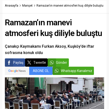
350 lira olması gerektiğini
savundu.
Anasayfa
Manşet
Ramazan’ın manevi atmosferi kuş diliyle buluştu
Ramazan’ın manevi
atmosferi kuş diliyle buluştu
Çanakçı Kaymakamı Furkan Aksoy, Kuşköy’de iftar
sofrasına konuk oldu
Paylaş
Tweetle
Gönder
ABONE OL
Whatsapp Kanalımız