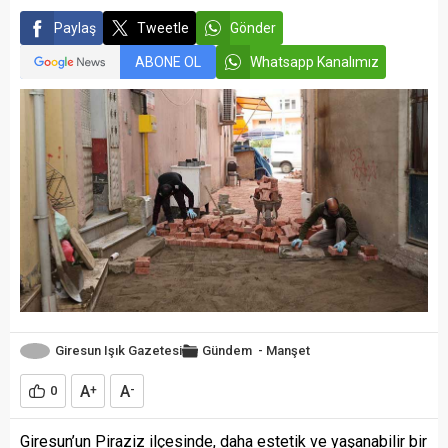
Paylaş
Tweetle
Gönder
ABONE OL
Whatsapp Kanalımız
Giresun Işık Gazetesi
Gündem
-
Manşet
A
A
0
+
-
Giresun’un Piraziz ilçesinde, daha estetik ve yaşanabilir bir