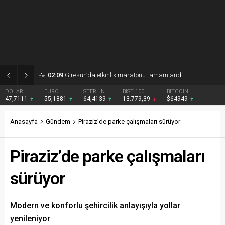
02:09
Giresun’da etkinlik maratonu tamamlandı
DOLAR
EURO
STERLİN
BIST 100
BITCOIN
47,7111
55,1881
64,4139
13.779,39
$64949
Anasayfa
Gündem
Piraziz’de parke çalışmaları sürüyor
Piraziz’de parke çalışmaları
sürüyor
Modern ve konforlu şehircilik anlayışıyla yollar
yenileniyor