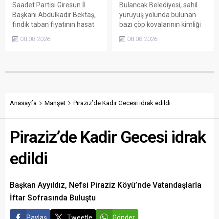
Saadet Partisi Giresun İl
Bulancak Belediyesi, sahil
Başkanı Abdulkadir Bektaş,
yürüyüş yolunda bulunan
fındık taban fiyatının hasat
bazı çöp kovalarının kimliği
başlamasına rağmen
belirsiz kişi ya da kişilerce
08.08.2026
08.08.2026
açıklanmamasına tepki
sökülerek çalındığını açıkladı.
gösterdi. Bektaş,
Belediye, kamu malına zarar
maliyetlerin katlandığını
verenlerin tespiti için
belirterek üreticiyi memnun
vatandaşlardan ihbar
edecek taban fiyatın en az
desteği istedi.
350 lira olması gerektiğini
savundu.
Anasayfa
Manşet
Piraziz’de Kadir Gecesi idrak edildi
Piraziz’de Kadir Gecesi idrak
edildi
Başkan Ayyıldız, Nefsi Piraziz Köyü’nde Vatandaşlarla
İftar Sofrasında Buluştu
Paylaş
Tweetle
Gönder