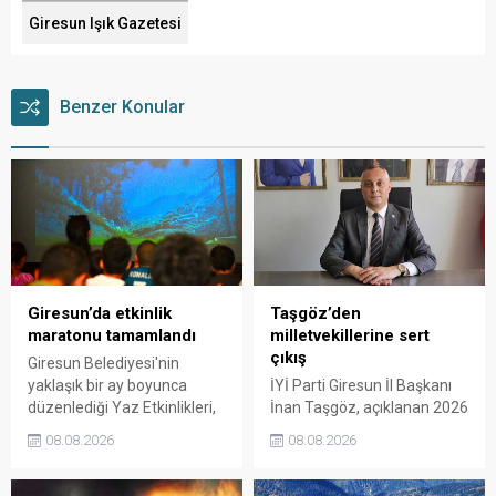
Giresun Işık Gazetesi
Benzer Konular
Giresun’da etkinlik
Taşgöz’den
maratonu tamamlandı
milletvekillerine sert
çıkış
Giresun Belediyesi'nin
yaklaşık bir ay boyunca
İYİ Parti Giresun İl Başkanı
düzenlediği Yaz Etkinlikleri,
İnan Taşgöz, açıklanan 2026
binlerce vatandaşı kültür,
yılı fındık alım fiyatı
08.08.2026
08.08.2026
sanat ve eğlenceyle
üzerinden iktidar
buluşturdu. Yoğun ilgi gören
milletvekillerini sert sözlerle
organizasyonun ardından
eleştirdi. Taşgöz, üreticinin