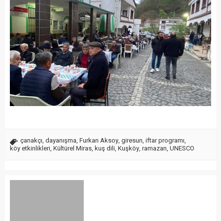
çanakçı
,
dayanışma
,
Furkan Aksoy
,
giresun
,
iftar programı
,
köy etkinlikleri
,
Kültürel Miras
,
kuş dili
,
Kuşköy
,
ramazan
,
UNESCO