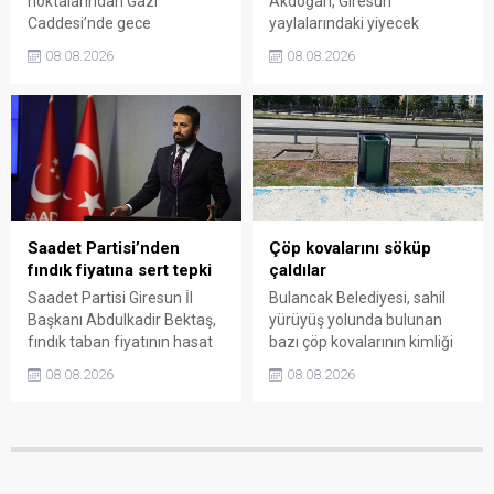
noktalarından Gazi
Akdoğan, Giresun
Caddesi’nde gece
yaylalarındaki yiyecek
saatlerinde çıkan silahlı
fiyatlarının çevre illere göre
08.08.2026
08.08.2026
kavgada A.E. ayağından
belirgin biçimde yüksek
vuruldu. Olay sonrası
olduğunu savunarak Giresun
bölgede kısa süreli panik
Valiliği, Tarım ve Orman İl
yaşanırken polis geniş çaplı
Müdürlüğü ile ilgili kurumları
soruşturma başlattı.
denetime çağırdı. Akdoğan,
yüzde 50’ye ulaşan fiyat
farklarının araştırılması
gerektiğini söyledi.
Saadet Partisi’nden
Çöp kovalarını söküp
fındık fiyatına sert tepki
çaldılar
Saadet Partisi Giresun İl
Bulancak Belediyesi, sahil
Başkanı Abdulkadir Bektaş,
yürüyüş yolunda bulunan
fındık taban fiyatının hasat
bazı çöp kovalarının kimliği
başlamasına rağmen
belirsiz kişi ya da kişilerce
08.08.2026
08.08.2026
açıklanmamasına tepki
sökülerek çalındığını açıkladı.
gösterdi. Bektaş,
Belediye, kamu malına zarar
maliyetlerin katlandığını
verenlerin tespiti için
belirterek üreticiyi memnun
vatandaşlardan ihbar
edecek taban fiyatın en az
desteği istedi.