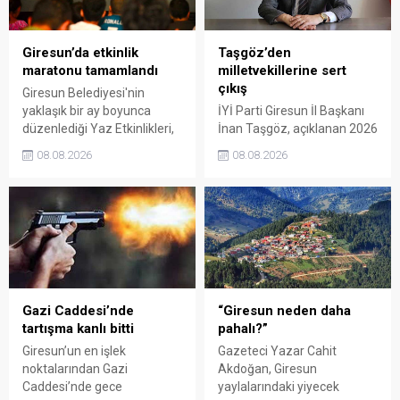
Giresun’da etkinlik
Taşgöz’den
maratonu tamamlandı
milletvekillerine sert
çıkış
Giresun Belediyesi'nin
yaklaşık bir ay boyunca
İYİ Parti Giresun İl Başkanı
düzenlediği Yaz Etkinlikleri,
İnan Taşgöz, açıklanan 2026
binlerce vatandaşı kültür,
yılı fındık alım fiyatı
08.08.2026
08.08.2026
sanat ve eğlenceyle
üzerinden iktidar
buluşturdu. Yoğun ilgi gören
milletvekillerini sert sözlerle
organizasyonun ardından
eleştirdi. Taşgöz, üreticinin
Kadın El Emeği Pazarı'nın
emeğinin karşılığını
süresi de 16 Ağustos'a
alamadığını savunarak,
kadar uzatıldı.
Giresun milletvekillerini
sessiz kalmakla suçladı.
Gazi Caddesi’nde
“Giresun neden daha
tartışma kanlı bitti
pahalı?”
Giresun’un en işlek
Gazeteci Yazar Cahit
noktalarından Gazi
Akdoğan, Giresun
Caddesi’nde gece
yaylalarındaki yiyecek