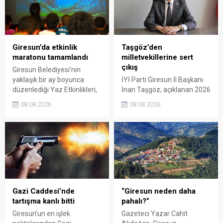
Giresun’da etkinlik
Taşgöz’den
maratonu tamamlandı
milletvekillerine sert
çıkış
Giresun Belediyesi'nin
yaklaşık bir ay boyunca
İYİ Parti Giresun İl Başkanı
düzenlediği Yaz Etkinlikleri,
İnan Taşgöz, açıklanan 2026
binlerce vatandaşı kültür,
yılı fındık alım fiyatı
08.08.2026
08.08.2026
sanat ve eğlenceyle
üzerinden iktidar
buluşturdu. Yoğun ilgi gören
milletvekillerini sert sözlerle
organizasyonun ardından
eleştirdi. Taşgöz, üreticinin
Kadın El Emeği Pazarı'nın
emeğinin karşılığını
süresi de 16 Ağustos'a
alamadığını savunarak,
kadar uzatıldı.
Giresun milletvekillerini
sessiz kalmakla suçladı.
Gazi Caddesi’nde
“Giresun neden daha
tartışma kanlı bitti
pahalı?”
Giresun’un en işlek
Gazeteci Yazar Cahit