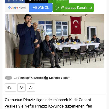
ABONE OL
Whatsapp Kanalımız
Giresun Işık Gazetesi
Manşet
Yaşam
A
A
+
-
Giresun’un Piraziz ilçesinde, mübarek Kadir Gecesi
vesilesiyle Nefsi Piraziz Köyü’nde düzenlenen iftar