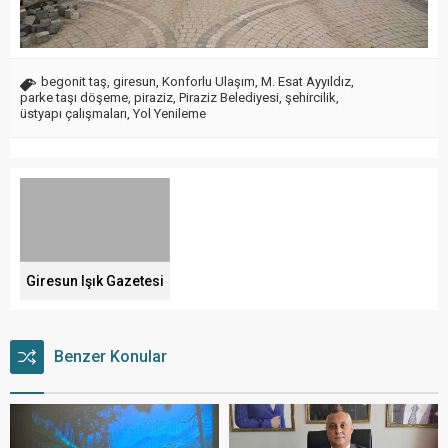
begonit taş
,
giresun
,
Konforlu Ulaşım
,
M. Esat Ayyıldız
,
parke taşı döşeme
,
piraziz
,
Piraziz Belediyesi
,
şehircilik
,
üstyapı çalışmaları
,
Yol Yenileme
Giresun Işık Gazetesi
Benzer Konular