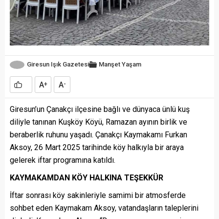
Giresun Işık Gazetesi
Manşet
Yaşam
A
A
+
-
Giresun’un Çanakçı ilçesine bağlı ve dünyaca ünlü kuş
diliyle tanınan Kuşköy Köyü, Ramazan ayının birlik ve
beraberlik ruhunu yaşadı. Çanakçı Kaymakamı Furkan
Aksoy, 26 Mart 2025 tarihinde köy halkıyla bir araya
gelerek iftar programına katıldı.
KAYMAKAMDAN KÖY HALKINA TEŞEKKÜR
İftar sonrası köy sakinleriyle samimi bir atmosferde
sohbet eden Kaymakam Aksoy, vatandaşların taleplerini