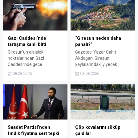
Kadın El Emeği Pazarı'nın
emeğinin karşılığını
süresi de 16 Ağustos'a
alamadığını savunarak,
kadar uzatıldı.
Giresun milletvekillerini
sessiz kalmakla suçladı.
Gazi Caddesi’nde
“Giresun neden daha
tartışma kanlı bitti
pahalı?”
Giresun’un en işlek
Gazeteci Yazar Cahit
noktalarından Gazi
Akdoğan, Giresun
Caddesi’nde gece
yaylalarındaki yiyecek
saatlerinde çıkan silahlı
fiyatlarının çevre illere göre
08.08.2026
08.08.2026
kavgada A.E. ayağından
belirgin biçimde yüksek
vuruldu. Olay sonrası
olduğunu savunarak Giresun
bölgede kısa süreli panik
Valiliği, Tarım ve Orman İl
yaşanırken polis geniş çaplı
Müdürlüğü ile ilgili kurumları
soruşturma başlattı.
denetime çağırdı. Akdoğan,
yüzde 50’ye ulaşan fiyat
farklarının araştırılması
gerektiğini söyledi.
Saadet Partisi’nden
Çöp kovalarını söküp
fındık fiyatına sert tepki
çaldılar